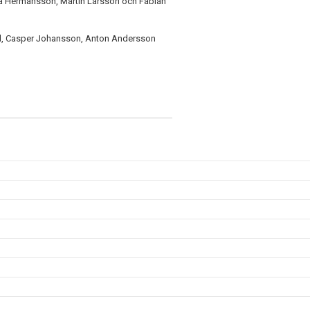
Ola Hermansson, Martin Larsson och Fabian
ld, Casper Johansson, Anton Andersson