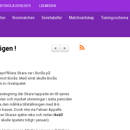
DYSKOLA 2018/2019
LEDARSIDA
her
Kronmatchen
Serietabeller
Matchvärdskap
Träningsschema
igen !
<
>
yoffklara Skara var i Borås på
h mot Borås. Med vinst skulle Borås
 in i kvalspelet.
svängning där Skara tappade en till synes
å plan och mycket utvisningar i sista perioden
na den målrika tillställningen med 8-6.
 kasse. Dock inte via Fabian Appells
var Skaras sjätte raka och redan
ikväll
ulle spelats tidigt i januari).