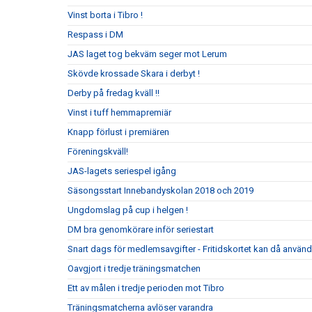
Vinst borta i Tibro !
Respass i DM
JAS laget tog bekväm seger mot Lerum
Skövde krossade Skara i derbyt !
Derby på fredag kväll !!
Vinst i tuff hemmapremiär
Knapp förlust i premiären
Föreningskväll!
JAS-lagets seriespel igång
Säsongsstart Innebandyskolan 2018 och 2019
Ungdomslag på cup i helgen !
DM bra genomkörare inför seriestart
Snart dags för medlemsavgifter - Fritidskortet kan då använ
Oavgjort i tredje träningsmatchen
Ett av målen i tredje perioden mot Tibro
Träningsmatcherna avlöser varandra