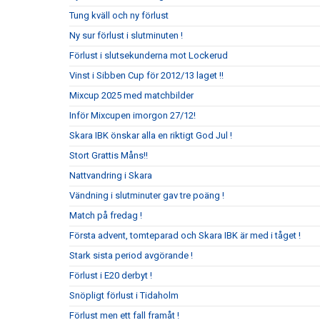
Tung kväll och ny förlust
Ny sur förlust i slutminuten !
Förlust i slutsekunderna mot Lockerud
Vinst i Sibben Cup för 2012/13 laget !!
Mixcup 2025 med matchbilder
Inför Mixcupen imorgon 27/12!
Skara IBK önskar alla en riktigt God Jul !
Stort Grattis Måns!!
Nattvandring i Skara
Vändning i slutminuter gav tre poäng !
Match på fredag !
Första advent, tomteparad och Skara IBK är med i tåget !
Stark sista period avgörande !
Förlust i E20 derbyt !
Snöpligt förlust i Tidaholm
Förlust men ett fall framåt !