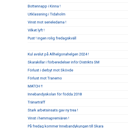
Bottennapp i Kinna !
Utklassning i Tidaholm
Vinst mot serieledarna !
Vilket lyft !
Pust ! ingen rolig fredagskväll
Kul avslut på Allhelgonahelgen 2024 !
Skarakillar i förberedelser inför Distrikts SM
Förlust i derbyt mot Skövde
Förlust mot Tranemo
MATCH !!
Innebandyskolan för födda 2018
Tränarträff
Stark arbetsinsats gav ny trea !
Vinst i hemmapremiären !
På fredag kommer Innebandykungen till Skara