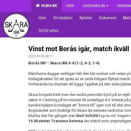
SKARA IBK
HERR
UNGDOMSLAG
INNEBAN
Hem
Om klubben
Nyheter
Dokument
Matc
50/50 lotteri
Vinst mot Borås igår, match ikväll 
2022-03-09 08:11
Borås IBF - Skara IBK 6-8 (1-2, 4-2, 1-4)
Matcherna duggar verkligen tätt den här veckan och redan pla
tisdagskvällen för att spela av en seda tidigare flyttad matc
fortfarande ha chansen att lugga Tygriket på den sista platsen
Skara började bäst men den andra perioden bjöd på en rejäl 
säker 4-1 ledning på tre minuter till underläge 4-5. Irriterat p
kanske hjälpte bortalaget att "brinna till" igen och till slut vin
Avgörandet som brukligt för Skara de senaste veckorna i tom
klubba den här gången utan
Emil Schöld
tog nu vid. Segern 
19.30 väntar Tranemo hemma
(en match som ursprunligen sk