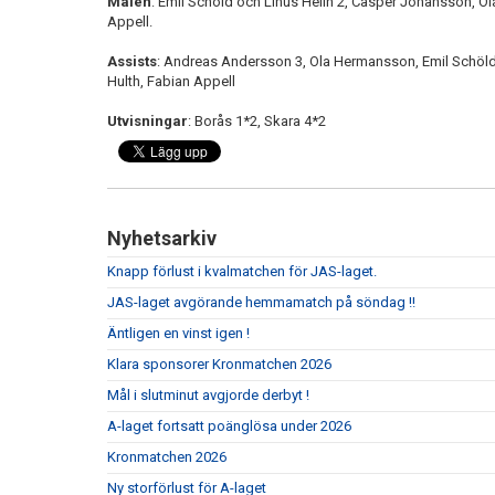
Målen
: Emil Schöld och Linus Helin 2, Casper Johansson, 
Appell.
Assists
: Andreas Andersson 3, Ola Hermansson, Emil Schö
Hulth, Fabian Appell
Utvisningar
: Borås 1*2, Skara 4*2
Nyhetsarkiv
Knapp förlust i kvalmatchen för JAS-laget.
JAS-laget avgörande hemmamatch på söndag !!
Äntligen en vinst igen !
Klara sponsorer Kronmatchen 2026
Mål i slutminut avgjorde derbyt !
A-laget fortsatt poänglösa under 2026
Kronmatchen 2026
Ny storförlust för A-laget