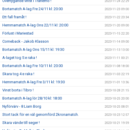
Övertygande vinst i Tranemo !
2023-11-24 22:29
Bortamatch A-lag Fre 24/11 kl: 20:00
2023-11-23 09:00
Ett fall framåt !
2023-11-22 23:34
Hemmamatch A-lag Ons 22/11 kl: 20:00
2023-11-20 09:00
Förlust i Mariestad
2023-11-15 22:20
Comeback - Jakob Klasson
2023-11-14 09:00
Bortamatch A-lag Ons 15/11 kl: 19:30
2023-11-13 13:00
A-laget tog 5:e raka !
2023-11-11 00:21
Bortamatch A-lag Fre 10/11 kl: 20:00
2023-11-08 18:00
Skara tog 4:e raka !
2023-11-03 22:19
Hemmamatch A-lag Fre 3/11 kl: 19:30
2023-11-01 13:36
Vinst borta i Tibro !
2023-10-28 21:15
Bortamatch A-lag lör 28/10 kl: 18:00
2023-10-25 20:00
Nyförvärv - 8 Liam Borg
2023-10-25 08:01
Stort tack för en väl genomförd 2kronamatch.
2023-10-23 12:57
Skara vände till seger !
2023-10-21 19:59