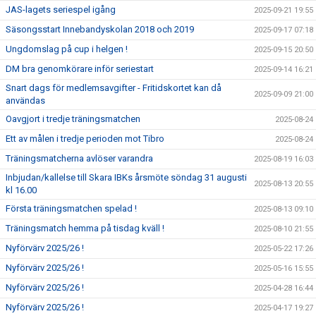
JAS-lagets seriespel igång
2025-09-21 19:55
Säsongsstart Innebandyskolan 2018 och 2019
2025-09-17 07:18
Ungdomslag på cup i helgen !
2025-09-15 20:50
DM bra genomkörare inför seriestart
2025-09-14 16:21
Snart dags för medlemsavgifter - Fritidskortet kan då
2025-09-09 21:00
användas
Oavgjort i tredje träningsmatchen
2025-08-24
Ett av målen i tredje perioden mot Tibro
2025-08-24
Träningsmatcherna avlöser varandra
2025-08-19 16:03
Inbjudan/kallelse till Skara IBKs årsmöte söndag 31 augusti
2025-08-13 20:55
kl 16.00
Första träningsmatchen spelad !
2025-08-13 09:10
Träningsmatch hemma på tisdag kväll !
2025-08-10 21:55
Nyförvärv 2025/26 !
2025-05-22 17:26
Nyförvärv 2025/26 !
2025-05-16 15:55
Nyförvärv 2025/26 !
2025-04-28 16:44
Nyförvärv 2025/26 !
2025-04-17 19:27