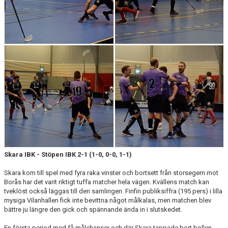
KALENDER
LÄNKAR
VÅRA LAG
WEBSHOP
MEDLEMSAVGIFTER
50/50 LOTTERI
Skara IBK - Stöpen IBK 2-1 (1-0, 0-0, 1-1)
Skara kom till spel med fyra raka vinster och bortsett från storsegern mot
Borås har det varit riktigt tuffa matcher hela vägen. Kvällens match kan
tveklöst också läggas till den samlingen. Finfin publiksiffra (195 pers) i lilla
mysiga Vilanhallen fick inte bevittna något målkalas, men matchen blev
bättre ju längre den gick och spännande ända in i slutskedet.
En första period med få målchanser och där Skara tappade bort bollen