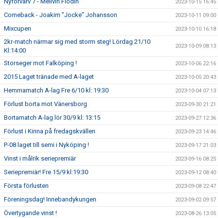
Nyförvärv 7 - Mellvin Flodin
2023-10-15 16:45
Comeback - Joakim ”Jocke” Johansson
2023-10-11 09:00
Mixcupen
2023-10-10 16:18
2kr-match närmar sig med storm steg! Lördag 21/10
2023-10-09 08:13
Kl:14:00
Storseger mot Falköping !
2023-10-06 22:16
2015 Laget tränade med A-laget
2023-10-05 20:43
Hemmamatch A-lag Fre 6/10 kl: 19:30
2023-10-04 07:13
Förlust borta mot Vänersborg
2023-09-30 21:21
Bortamatch A-lag lör 30/9 kl: 13:15
2023-09-27 12:36
Förlust i Kinna på fredagskvällen
2023-09-23 14:46
P-08 laget till semi i Nyköping !
2023-09-17 21:03
Vinst i målrik seriepremiär
2023-09-16 08:25
Seriepremiär! Fre 15/9 kl:19:30
2023-09-12 08:40
Första förlusten
2023-09-08 22:47
Föreningsdag! Innebandykungen
2023-09-02 09:57
Övertygande vinst !
2023-08-26 13:05