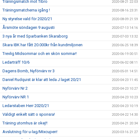
Träningsmatch mot Tibro
2020-08-21 22:03
Träningsmatcherna igång !
2020-08-16 23:31
Ny styrelse vald för 2020/21
2020-08-09 21:59
Årsmöte söndagen 9 augusti
2020-07-13 14:16
3 nya år med Sparbanken Skaraborg
2020-07-03 13:32
Skara IBK har fått 20.000kr från kundmiljonen
2020-06-25 18:39
Trevlig Midsommar och en skön sommar!
2020-06-19 00:51
Ledarträff 10/6
2020-06-02 08:11
Dagens Bomb, Nyförvärv nr 3
2020-05-01 14:51
Daniel Rudquist är klar att leda J laget 20/21
2020-04-23 11:45
Nyförvärv Nr 2
2020-04-23 10:27
Nyförvärv NR 1
2020-04-23 10:23
Ledarstaben Herr 2020/21
2020-04-23 10:19
Väldigt enkelt sätt o sponsra!
2020-04-22 14:30
Träning utomhus är okej!!
2020-04-21 20:34
Avslutning för u-lag/Mixcupen!
2020-03-16 21:27