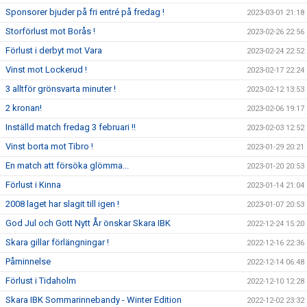
Sponsorer bjuder på fri entré på fredag !
2023-03-01 21:18
Storförlust mot Borås !
2023-02-26 22:56
Förlust i derbyt mot Vara
2023-02-24 22:52
Vinst mot Lockerud !
2023-02-17 22:24
3 alltför grönsvarta minuter !
2023-02-12 13:53
2 kronan!
2023-02-06 19:17
Inställd match fredag 3 februari !!
2023-02-03 12:52
Vinst borta mot Tibro !
2023-01-29 20:21
En match att försöka glömma...
2023-01-20 20:53
Förlust i Kinna
2023-01-14 21:04
2008 laget har slagit till igen !
2023-01-07 20:53
God Jul och Gott Nytt År önskar Skara IBK
2022-12-24 15:20
Skara gillar förlängningar !
2022-12-16 22:36
Påminnelse
2022-12-14 06:48
Förlust i Tidaholm
2022-12-10 12:28
Skara IBK Sommarinnebandy - Winter Edition
2022-12-02 23:32