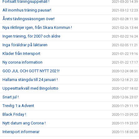
Fortsatt träningsuppehåll !
2021-03-20 14:39
All inomhus träning pausar!
2021-03-12 12:23
Årets tävlingssäsongen över!
2021-02-28 11:50
Nya riktlinjer igen, från Skara Kommun !
2021-02-26 13:44
Ingen träning, för 2007 och äldre
2021-02-22 16:24
Inga föräldrar på läktaren
2021-02-05 11:21
Kläder från Intersport
2021-01-22 19:16
Ny corona information
2021-01-22 17:17
GOD JUL OCH GOTT NYTT 2021!
2020-12-24 08:51
Hallarna stängda till 24 januari !
2020-12-18 21:22
Uppesittarkväll med Bingolotto
2020-12-07 18:02
Snart jul !
2020-12-06 23:07
Trevlig 1:a Advent
2020-11-29 11:19
Black Friday !
2020-11-23 09:22
Nytt datum ang Corona !
2020-11-19 23:57
Intersport informerar
2020-11-18 00:30