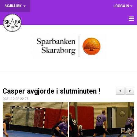
SKARA IBK
LOGGA IN
HEM
OM KLUBBEN
NYHETER
DOKUMENT
MATCHER
Casper avgjorde i slutminuten !
<
>
KRONMATCHEN
2021-10-22 22:07
SERIETABELLER
MATCHVÄRDSKAP
TRÄNINGSSCHEMA