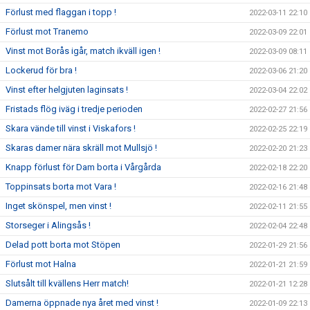
Förlust med flaggan i topp !
2022-03-11 22:10
Förlust mot Tranemo
2022-03-09 22:01
Vinst mot Borås igår, match ikväll igen !
2022-03-09 08:11
Lockerud för bra !
2022-03-06 21:20
Vinst efter helgjuten laginsats !
2022-03-04 22:02
Fristads flög iväg i tredje perioden
2022-02-27 21:56
Skara vände till vinst i Viskafors !
2022-02-25 22:19
Skaras damer nära skräll mot Mullsjö !
2022-02-20 21:23
Knapp förlust för Dam borta i Vårgårda
2022-02-18 22:20
Toppinsats borta mot Vara !
2022-02-16 21:48
Inget skönspel, men vinst !
2022-02-11 21:55
Storseger i Alingsås !
2022-02-04 22:48
Delad pott borta mot Stöpen
2022-01-29 21:56
Förlust mot Halna
2022-01-21 21:59
Slutsålt till kvällens Herr match!
2022-01-21 12:28
Damerna öppnade nya året med vinst !
2022-01-09 22:13