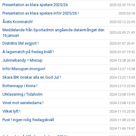
Presentation av klara spelare 2025/26
2025-02-20 19:14
Presentation av klara spelare inför 2025/26 !
2025-02-18
Årets Kronmatch!
2025-02-12 22:09
Meddelande från Sportadmin angående dataintrånget den
2025-02-09 21:43
16 januari
Distrikts SM avgjort !
2025-01-07 20:41
A-lagsmatch på fredag kväll !
2025-01-07 19:42
Julinnebandy = Mixcup
2024-12-28 20:34
Inför Mixcupen imorgon!
2024-12-27 15:28
Skara IBK önskar alla en God Jul !
2024-12-22 13:43
Bottennapp i Kinna !
2024-12-13 22:04
Utklassning i Tidaholm
2024-12-08 13:49
Vinst mot serieledarna !
2024-12-08 13:29
Vilket lyft !
2024-11-15 23:30
Pust ! ingen rolig fredagskväll
2024-11-08 22:04
2024-11-06 19:47