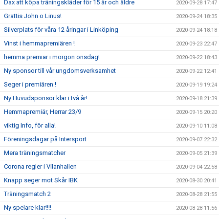
Dax att köpa träningskläder för 15 år och äldre
2020-09-28 17:47
Grattis John o Linus!
2020-09-24 18:35
Silverplats för våra 12 åringar i Linköping
2020-09-24 18:18
Vinst i hemmapremiären !
2020-09-23 22:47
hemma premiär i morgon onsdag!
2020-09-22 18:43
Ny sponsor till vår ungdomsverksamhet
2020-09-22 12:41
Seger i premiären !
2020-09-19 19:24
Ny Huvudsponsor klar i två år!
2020-09-18 21:39
Hemmapremiär, Herrar 23/9
2020-09-15 20:20
viktig Info, för alla!
2020-09-10 11:08
Föreningsdagar på Intersport
2020-09-07 22:32
Mera träningsmatcher
2020-09-05 21:39
Corona regler i Vilanhallen
2020-09-04 22:58
Knapp seger mot Skår IBK
2020-08-30 20:41
Träningsmatch 2
2020-08-28 21:55
Ny spelare klar!!!!
2020-08-28 11:56