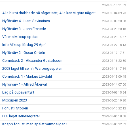
2023-05-10 21:09
Alla blir vi drabbade på något sätt, Alla kan vi göra något !
2023-05-04 09:23
Nyförvärv 4 - Liam Savinainen
2023-05-03 20:08
Nyförvärv 3 - John Ershede
2023-04-29 20:18
Vårens Mixcup spelad
2023-04-29 14:57
Info Mixcup lördag 29 April
2023-04-27 18:13
Nyförvärv 2 - Oscar Orrbén
2023-04-17 17:31
Comeback 2 - Alexander Gustafsson
2023-04-16 22:30
2008 laget till semi i Warbergsspelen
2023-04-16 17:59
Comeback 1 - Markus Lövdahl
2023-04-15 09:45
Nyförvärv 1 - Alfred Åkervall
2023-04-14 07:00
Lag på cupäventyr !
2023-04-06 15:54
Mixcupen 2023
2023-03-23 19:20
Förlust i Stöpen
2023-03-10 22:12
P08 laget seriesegrare !
2023-03-05 18:08
Knapp förlust, men spelet värmde igen !
2023-03-03 22:02