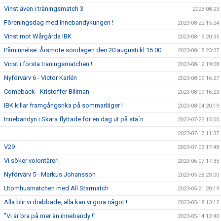
Vinst även i träningsmatch 3
2023-08-23
Föreningsdag med Innebandykungen !
2023-08-22 15:24
Vinst mot Wårgårda IBK
2023-08-19 20:35
Påminnelse: Årsmöte söndagen den 20 augusti kl 15.00
2023-08-15 23:07
Vinst i första träningsmatchen !
2023-08-12 19:08
Nyförvärv 6 - Victor Karlén
2023-08-09 16:27
Comeback - Kristoffer Billman
2023-08-09 16:23
IBK killar framgångsrika på sommarläger !
2023-08-04 20:19
Innebandyn i Skara flyttade för en dag ut på sta´n
2023-07-23 15:00
2023-07-17 11:37
V29
2023-07-03 17:48
Vi söker volontärer!
2023-06-07 17:35
Nyförvärv 5 - Markus Johansson
2023-05-28 23:00
Utomhusmatchen med All Starmatch
2023-05-21 20:19
Alla blir vi drabbade, alla kan vi göra något !
2023-05-18 13:12
"Vi är bra på mer än innebandy !"
2023-05-14 12:40