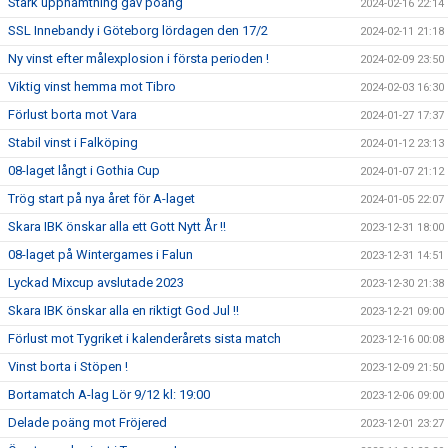
Stark upphämtning gav poäng
2024-02-16 22:14
SSL Innebandy i Göteborg lördagen den 17/2
2024-02-11 21:18
Ny vinst efter målexplosion i första perioden !
2024-02-09 23:50
Viktig vinst hemma mot Tibro
2024-02-03 16:30
Förlust borta mot Vara
2024-01-27 17:37
Stabil vinst i Falköping
2024-01-12 23:13
08-laget långt i Gothia Cup
2024-01-07 21:12
Trög start på nya året för A-laget
2024-01-05 22:07
Skara IBK önskar alla ett Gott Nytt År !!
2023-12-31 18:00
08-laget på Wintergames i Falun
2023-12-31 14:51
Lyckad Mixcup avslutade 2023
2023-12-30 21:38
Skara IBK önskar alla en riktigt God Jul !!
2023-12-21 09:00
Förlust mot Tygriket i kalenderårets sista match
2023-12-16 00:08
Vinst borta i Stöpen !
2023-12-09 21:50
Bortamatch A-lag Lör 9/12 kl: 19:00
2023-12-06 09:00
Delade poäng mot Fröjered
2023-12-01 23:27