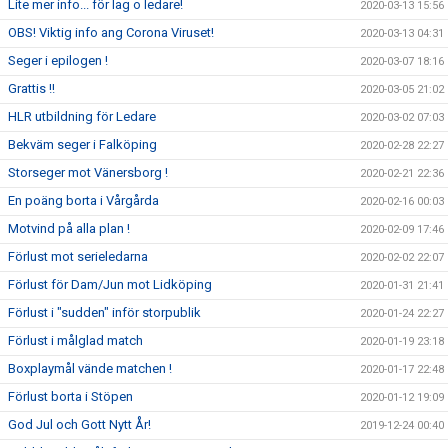
Lite mer info... för lag o ledare!
2020-03-13 15:56
OBS! Viktig info ang Corona Viruset!
2020-03-13 04:31
Seger i epilogen !
2020-03-07 18:16
Grattis !!
2020-03-05 21:02
HLR utbildning för Ledare
2020-03-02 07:03
Bekväm seger i Falköping
2020-02-28 22:27
Storseger mot Vänersborg !
2020-02-21 22:36
En poäng borta i Vårgårda
2020-02-16 00:03
Motvind på alla plan !
2020-02-09 17:46
Förlust mot serieledarna
2020-02-02 22:07
Förlust för Dam/Jun mot Lidköping
2020-01-31 21:41
Förlust i "sudden" inför storpublik
2020-01-24 22:27
Förlust i målglad match
2020-01-19 23:18
Boxplaymål vände matchen !
2020-01-17 22:48
Förlust borta i Stöpen
2020-01-12 19:09
God Jul och Gott Nytt År!
2019-12-24 00:40