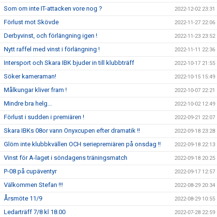
Som om inte IT-attacken vore nog ?
2022-12-02 23:31
Förlust mot Skövde
2022-11-27 22:06
Derbyvinst, och förlängning igen !
2022-11-23 23:52
Nytt raffel med vinst i förlängning !
2022-11-11 22:36
Intersport och Skara IBK bjuder in till klubbträff
2022-10-17 21:55
Söker kameraman!
2022-10-15 15:49
Målkungar kliver fram !
2022-10-07 22:21
Mindre bra helg...
2022-10-02 12:49
Förlust i sudden i premiären !
2022-09-21 22:07
Skara IBKs 08or vann Onyxcupen efter dramatik !!
2022-09-18 23:28
Glöm inte klubbkvällen OCH seriepremiären på onsdag !!
2022-09-18 22:13
Vinst för A-laget i söndagens träningsmatch
2022-09-18 20:25
P-08 på cupäventyr
2022-09-17 12:57
Välkommen Stefan !!!
2022-08-29 20:34
Årsmöte 11/9
2022-08-29 10:55
Ledarträff 7/8 kl 18.00
2022-07-28 22:59