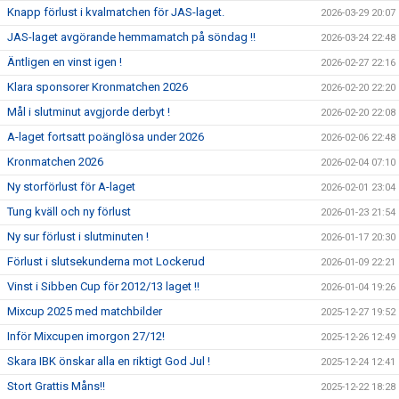
Knapp förlust i kvalmatchen för JAS-laget.
2026-03-29 20:07
JAS-laget avgörande hemmamatch på söndag !!
2026-03-24 22:48
Äntligen en vinst igen !
2026-02-27 22:16
Klara sponsorer Kronmatchen 2026
2026-02-20 22:20
Mål i slutminut avgjorde derbyt !
2026-02-20 22:08
A-laget fortsatt poänglösa under 2026
2026-02-06 22:48
Kronmatchen 2026
2026-02-04 07:10
Ny storförlust för A-laget
2026-02-01 23:04
Tung kväll och ny förlust
2026-01-23 21:54
Ny sur förlust i slutminuten !
2026-01-17 20:30
Förlust i slutsekunderna mot Lockerud
2026-01-09 22:21
Vinst i Sibben Cup för 2012/13 laget !!
2026-01-04 19:26
Mixcup 2025 med matchbilder
2025-12-27 19:52
Inför Mixcupen imorgon 27/12!
2025-12-26 12:49
Skara IBK önskar alla en riktigt God Jul !
2025-12-24 12:41
Stort Grattis Måns!!
2025-12-22 18:28