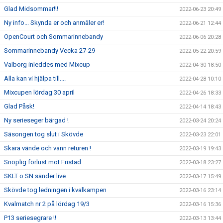
Glad Midsommar!!!
2022-06-23 20:49
Ny info... Skynda er och anmäler er!
2022-06-21 12:44
OpenCourt och Sommarinnebandy
2022-06-06 20:28
Sommarinnebandy Vecka 27-29
2022-05-22 20:59
Valborg inleddes med Mixcup
2022-04-30 18:50
Alla kan vi hjälpa till....
2022-04-28 10:10
Mixcupen lördag 30 april
2022-04-26 18:33
Glad Påsk!
2022-04-14 18:43
Ny serieseger bärgad !
2022-03-24 20:24
Säsongen tog slut i Skövde
2022-03-23 22:01
Skara vände och vann returen !
2022-03-19 19:43
Snöplig förlust mot Fristad
2022-03-18 23:27
SKLT o SN sänder live
2022-03-17 15:49
Skövde tog ledningen i kvalkampen
2022-03-16 23:14
Kvalmatch nr 2 på lördag 19/3
2022-03-16 15:36
P13 seriesegrare !!
2022-03-13 13:44