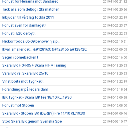
Förlust för Herrarna mot Sandared
2019-11-03 21:12
Tack alla som deltog i 2kr matchen
2019-11-03 20:26
Inbjudan till vårt lag födda 2011
2019-10-27 22:19
Förlust även för damlaget !
2019-10-25 23:37
Förlust i E20 derbyt !
2019-10-25 22:53
Flickor födda 06-09 behöver hjälp...
2019-10-25 10:21
Ikväll smäller det... &#128163; &#128156;&#128420;
2019-10-25 09:05
Seger i comebacken !
2019-10-20 16:00
Skara IBK F 04-05 + Skara HIF = Träning
2019-10-19 20:53
Vara IBK vs. Skara IBK 25/10
2019-10-19 20:23
Vinst borta mot Tygriket !
2019-10-18 22:19
Förändringar på ledarsidan!
2019-10-16 18:54
IBK Tygriket - Skara IBK Fre 18/10 KL:19:30
2019-10-15 09:28
Förlust mot Stöpen
2019-10-12 08:00
Skara IBK - Stöpen IBK (DERBY) Fre 11/10 KL:19:30
2019-10-07 09:46
Stöd Skara IBK genom Svenska Spel
2019-10-06 10:47