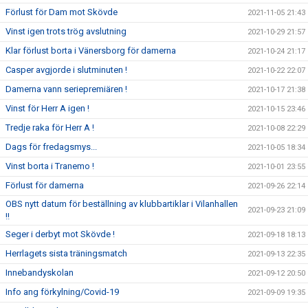
Förlust för Dam mot Skövde
2021-11-05 21:43
Vinst igen trots trög avslutning
2021-10-29 21:57
Klar förlust borta i Vänersborg för damerna
2021-10-24 21:17
Casper avgjorde i slutminuten !
2021-10-22 22:07
Damerna vann seriepremiären !
2021-10-17 21:38
Vinst för Herr A igen !
2021-10-15 23:46
Tredje raka för Herr A !
2021-10-08 22:29
Dags för fredagsmys...
2021-10-05 18:34
Vinst borta i Tranemo !
2021-10-01 23:55
Förlust för damerna
2021-09-26 22:14
OBS nytt datum för beställning av klubbartiklar i Vilanhallen
2021-09-23 21:09
!!
Seger i derbyt mot Skövde !
2021-09-18 18:13
Herrlagets sista träningsmatch
2021-09-13 22:35
Innebandyskolan
2021-09-12 20:50
Info ang förkylning/Covid-19
2021-09-09 19:35