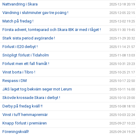
Nattvandring i Skara
2025-12-18 20:19
Vändning i slutminuter gav tre poäng !
2025-12-05 22:15
Match på fredag !
2025-12-02 19:25
Första advent, tomteparad och Skara IBK är med i tåget !
2025-11-30 19:45
Stark sista period avgörande !
2025-11-29 20:32
Förlust i E20 derbyt !
2025-11-14 21:57
Snöpligt förlust i Tidaholm
2025-11-08 13:03
Förlust men ett fall framåt !
2025-10-31 23:23
Vinst borta i Tibro !
2025-10-25 21:17
Respass i DM
2025-10-17 22:50
JAS laget tog bekväm seger mot Lerum
2025-10-11 16:00
Skövde krossade Skara i derbyt !
2025-10-10 23:00
Derby på fredag kväll !!
2025-10-08 18:10
Vinst i tuff hemmapremiär
2025-10-03 22:24
Knapp förlust i premiären
2025-09-27 10:23
Föreningskväll!
2025-09-24 19:29