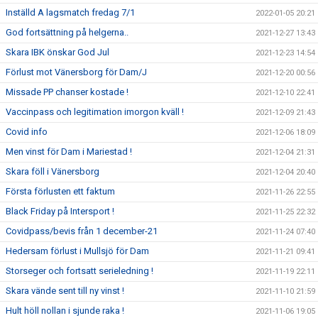
Inställd A lagsmatch fredag 7/1
2022-01-05 20:21
God fortsättning på helgerna..
2021-12-27 13:43
Skara IBK önskar God Jul
2021-12-23 14:54
Förlust mot Vänersborg för Dam/J
2021-12-20 00:56
Missade PP chanser kostade !
2021-12-10 22:41
Vaccinpass och legitimation imorgon kväll !
2021-12-09 21:43
Covid info
2021-12-06 18:09
Men vinst för Dam i Mariestad !
2021-12-04 21:31
Skara föll i Vänersborg
2021-12-04 20:40
Första förlusten ett faktum
2021-11-26 22:55
Black Friday på Intersport !
2021-11-25 22:32
Covidpass/bevis från 1 december-21
2021-11-24 07:40
Hedersam förlust i Mullsjö för Dam
2021-11-21 09:41
Storseger och fortsatt serieledning !
2021-11-19 22:11
Skara vände sent till ny vinst !
2021-11-10 21:59
Hult höll nollan i sjunde raka !
2021-11-06 19:05