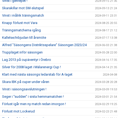
Vinst i genrepet !
2024-09-15 21:36
Skarakillar mot SM-slutspel
2024-09-13 21:24
Vinst i målrik träningsmatch
2024-09-11 23:31
Knapp förlust mot Vara
2024-08-25 20:55
Träningsmatcherna igång
2024-08-17 21:12
Kallelse/Inbjudan till årsmöte
2024-07-17 13:38
Alfred "Säsongens Distriktsspelare" Säsongen 2023/24
2024-06-03 21:38
Truppläget inför säsongen
2024-05-28 22:00
Lag 2013 på cupäventyr i Örebro
2024-04-16 17:35
Silver för 2008 laget i Mälarenergi Cup !
2024-04-14 21:35
Klart med nästa säsongs ledarstab för A-laget
2024-04-08
Skara IBK på cuper under våren
2024-03-28 20:28
Vinst i säsongsavslutningen !
2024-03-09 19:53
Seger i "sudden" i sista hemmamatchen !
2024-03-01 21:54
Förlust igår men ny match redan imorgon !
2024-02-29 19:25
Förlust mot Lockerud
2024-02-23 21:48