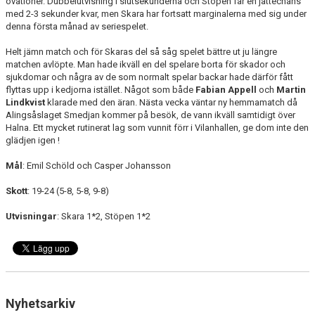
ovationer. Dubbelutvisning i slutsekunderna och Stöpen får en jättechans
med 2-3 sekunder kvar, men Skara har fortsatt marginalerna med sig under
denna första månad av seriespelet.
Helt jämn match och för Skaras del så såg spelet bättre ut ju längre
matchen avlöpte. Man hade ikväll en del spelare borta för skador och
sjukdomar och några av de som normalt spelar backar hade därför fått
flyttas upp i kedjorna istället. Något som både
Fabian Appell
och
Martin
Lindkvist
klarade med den äran. Nästa vecka väntar ny hemmamatch då
Alingsåslaget Smedjan kommer på besök, de vann ikväll samtidigt över
Halna. Ett mycket rutinerat lag som vunnit förr i Vilanhallen, ge dom inte den
glädjen igen !
Mål
: Emil Schöld och Casper Johansson
Skott
: 19-24 (5-8, 5-8, 9-8)
Utvisningar
: Skara 1*2, Stöpen 1*2
Nyhetsarkiv