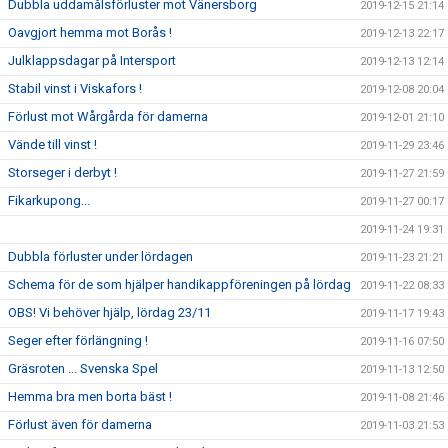
Dubbla uddamålsförluster mot Vänersborg
2019-12-15 21:14
Oavgjort hemma mot Borås !
2019-12-13 22:17
Julklappsdagar på Intersport
2019-12-13 12:14
Stabil vinst i Viskafors !
2019-12-08 20:04
Förlust mot Wårgårda för damerna
2019-12-01 21:10
Vände till vinst !
2019-11-29 23:46
Storseger i derbyt !
2019-11-27 21:59
Fikarkupong...
2019-11-27 00:17
2019-11-24 19:31
Dubbla förluster under lördagen
2019-11-23 21:21
Schema för de som hjälper handikappföreningen på lördag
2019-11-22 08:33
OBS! Vi behöver hjälp, lördag 23/11
2019-11-17 19:43
Seger efter förlängning !
2019-11-16 07:50
Gräsroten ... Svenska Spel
2019-11-13 12:50
Hemma bra men borta bäst !
2019-11-08 21:46
Förlust även för damerna
2019-11-03 21:53