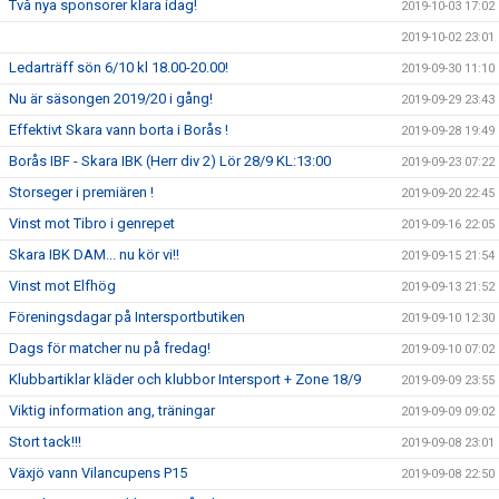
Två nya sponsorer klara idag!
2019-10-03 17:02
2019-10-02 23:01
Ledarträff sön 6/10 kl 18.00-20.00!
2019-09-30 11:10
Nu är säsongen 2019/20 i gång!
2019-09-29 23:43
Effektivt Skara vann borta i Borås !
2019-09-28 19:49
Borås IBF - Skara IBK (Herr div 2) Lör 28/9 KL:13:00
2019-09-23 07:22
Storseger i premiären !
2019-09-20 22:45
Vinst mot Tibro i genrepet
2019-09-16 22:05
Skara IBK DAM... nu kör vi!!
2019-09-15 21:54
Vinst mot Elfhög
2019-09-13 21:52
Föreningsdagar på Intersportbutiken
2019-09-10 12:30
Dags för matcher nu på fredag!
2019-09-10 07:02
Klubbartiklar kläder och klubbor Intersport + Zone 18/9
2019-09-09 23:55
Viktig information ang, träningar
2019-09-09 09:02
Stort tack!!!
2019-09-08 23:01
Växjö vann Vilancupens P15
2019-09-08 22:50