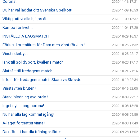
Corona!
2020-11-16 17:21
Du har väl laddat ditt Svenska Spelkort!
2020-11-09 16:53
Viktigt att vi alla hjälps åt...
2020-11-09 13:37
Kämpa för livet....
2020-11-04 17:20
INSTÄLLD A LAGSMATCH
2020-10-29 16:37
Förlust i premiären för Dam men vinst för Jun !
2020-10-25 21:32
Vinst i derbyt !
2020-10-23 22:17
länk till SolidSport, kvällens match
2020-10-23 17:17
Slutsålt till fredagens match
2020-10-21 21:16
Info inför fredagens match Skara vs Skövde
2020-10-19 22:34
Vinstsviten bruten !
2020-10-16 22:05
Stark inledning avgjorde !
2020-10-09 22:17
Inget nytt... ang corona!
2020-10-08 13:28
Nu har alla lag kommit igång!
2020-10-08 09:50
A-laget fortsätter vinna !
2020-10-03 17:49
Dax för att handla träningskläder
2020-09-28 17:52