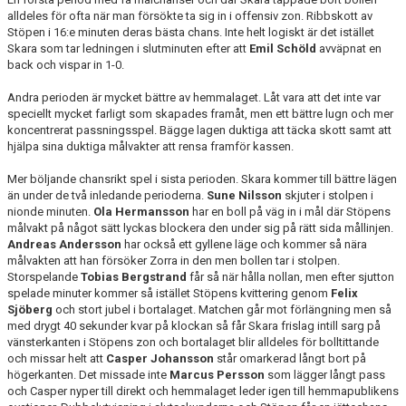
alldeles för ofta när man försökte ta sig in i offensiv zon. Ribbskott av
Stöpen i 16:e minuten deras bästa chans. Inte helt logiskt är det istället
Skara som tar ledningen i slutminuten efter att
Emil Schöld
avväpnat en
back och vispar in 1-0.
Andra perioden är mycket bättre av hemmalaget. Låt vara att det inte var
speciellt mycket farligt som skapades framåt, men ett bättre lugn och mer
koncentrerat passningsspel. Bägge lagen duktiga att täcka skott samt att
hjälpa sina duktiga målvakter att rensa framför kassen.
Mer böljande chansrikt spel i sista perioden. Skara kommer till bättre lägen
än under de två inledande perioderna.
Sune Nilsson
skjuter i stolpen i
nionde minuten.
Ola Hermansson
har en boll på väg in i mål där Stöpens
målvakt på något sätt lyckas blockera den under sig på rätt sida mållinjen.
Andreas Andersson
har också ett gyllene läge och kommer så nära
målvakten att han försöker Zorra in den men bollen tar i stolpen.
Storspelande
Tobias Bergstrand
får så när hålla nollan, men efter sjutton
spelade minuter kommer så istället Stöpens kvittering genom
Felix
Sjöberg
och stort jubel i bortalaget. Matchen går mot förlängning men så
med drygt 40 sekunder kvar på klockan så får Skara frislag intill sarg på
vänsterkanten i Stöpens zon och bortalaget blir alldeles för bolltittande
och missar helt att
Casper Johansson
står omarkerad långt bort på
högerkanten. Det missade inte
Marcus Persson
som lägger långt pass
och Casper nyper till direkt och hemmalaget leder igen till hemmapublikens