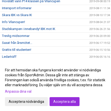
Hovslätt vann P14 klassen på Vilancupen
2019-09-08 00:19
Intersport informerar
2019-08-11 11:34
Skara IBK vs Skara IK
2019-08-10 17:34
Info Vilancupen!
2019-08-04 21:07
Stadskampen i innebandy! IBK mot IK
2019-06-26 21:56
Trevlig midsommar
2019-06-20 09:00
Saxat från årsmötet...
2019-06-17 19:52
Grattis till studenten!
2019-06-15 10:56
Ledarträff
2019-06-05 16:16
A-truppen är i Göteborg och spelar cup!
2019-05-30 16:49
För att hemsidan ska fungera korrekt använder vi nödvändiga
Grattis alla innebandymammor!
2019-05-26 10:17
cookies från SportAdmin. Dessa går inte att stänga av.
Grattis Mikael Nyström!
2019-05-23 12:47
Föreningen kan också använda frivilliga cookies, t.ex. för statistik
Följ A-truppens försäsongs träning på Instagram!
eller marknadsföring. Du väljer själv om du vill acceptera dessa.
2019-05-21 11:33
Årsmöte sön 16/6 kl 18.00
Anpassa dina val
2019-05-09 12:57
Informationsmöte Juniorlag
2019-05-08 07:04
Acceptera nödvändiga
Acceptera alla
Äntligen.... ny Juniortränare klar!
2019-05-07 23:31