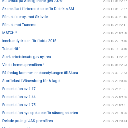
Kul avslut på Allhelgonahelgen 2024 !
2024-11-04 22:37
Skarakillar i förberedelser inför Distrikts SM
2024-11-03 17:37
Förlust i derbyt mot Skövde
2024-10-30 21:15
Förlust mot Tranemo
2024-10-25 22:11
MATCH !!
2024-10-23 09:00
Innebandyskolan för födda 2018
2024-10-22 19:46
Tränarträff
2024-10-14 13:40
Stark arbetsinsats gav ny trea !
2024-10-11 22:02
Vinst i hemmapremiären !
2024-10-04 22:23
På fredag kommer Innebandykungen till Skara
2024-09-30 17:33
Storförlust i Vänersborg för A-laget
2024-09-29 20:45
Presentation av # 17
2024-09-28 21:01
Presentation av # 44
2024-09-27 09:55
Presentation av # 75
2024-09-26 09:51
Presentation nya spelare inför säsongsstarten
2024-09-24 18:25
Delade poäng i JAS-premiären
2024-09-21 20:44