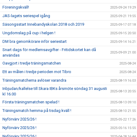
Föreningskväll!
2025-09-24 19:29
JAS-lagets seriespel igång
2025-09-21 19:55
Säsongsstart Innebandyskolan 2018 och 2019
2025-09-17 07:18
Ungdomslag på cup i helgen !
2025-09-15 20:50
DM bra genomkörare inför seriestart
2025-09-14 16:21
Snart dags för medlemsavgifter - Fritidskortet kan då
2025-09-09 21:00
användas
Oavgjort i tredje träningsmatchen
2025-08-24
Ett av målen i tredje perioden mot Tibro
2025-08-24
Träningsmatcherna avlöser varandra
2025-08-19 16:03
Inbjudan/kallelse till Skara IBKs årsmöte söndag 31 augusti
2025-08-13 20:55
kl 16.00
Första träningsmatchen spelad !
2025-08-13 09:10
Träningsmatch hemma på tisdag kväll !
2025-08-10 21:55
Nyförvärv 2025/26 !
2025-05-22 17:26
Nyförvärv 2025/26 !
2025-05-16 15:55
Nyförvärv 2025/26 !
2025-04-28 16:44