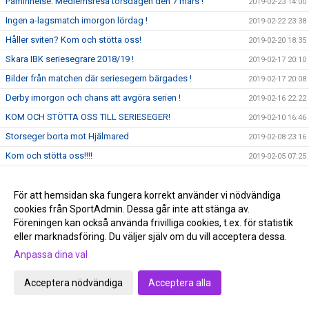
Påminnelse: Medlemsresa torsdagen den 7 mars !
2019-02-23 14:00
Ingen a-lagsmatch imorgon lördag !
2019-02-22 23:38
Håller sviten? Kom och stötta oss!
2019-02-20 18:35
Skara IBK seriesegrare 2018/19 !
2019-02-17 20:10
Bilder från matchen där seriesegern bärgades !
2019-02-17 20:08
Derby imorgon och chans att avgöra serien !
2019-02-16 22:22
KOM OCH STÖTTA OSS TILL SERIESEGER!
2019-02-10 16:46
Storseger borta mot Hjälmared
2019-02-08 23:16
Kom och stötta oss!!!!
2019-02-05 07:25
A-laget på hembesök hos P05 !
2019-02-04 22:00
Lilja avgjorde med 16 sekunder kvar !
För att hemsidan ska fungera korrekt använder vi nödvändiga
2019-02-01 22:27
cookies från SportAdmin. Dessa går inte att stänga av.
Dags att fylla borgen? Kom och stötta oss!
2019-01-27 18:27
Föreningen kan också använda frivilliga cookies, t.ex. för statistik
Delade poäng borta i Fritsla !
2019-01-25 21:43
eller marknadsföring. Du väljer själv om du vill acceptera dessa.
Vinst igen, men det satt hårt åt
2019-01-18 22:18
Anpassa dina val
Tobias Bergstrand 200 +
2019-01-17 20:54
Acceptera nödvändiga
Acceptera alla
Nyheter våren 2019!
2019-01-15 10:33