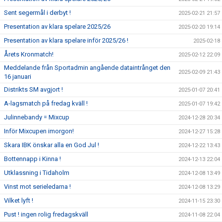
Sent segermål i derbyt !
2025-02-21 21:57
Presentation av klara spelare 2025/26
2025-02-20 19:14
Presentation av klara spelare inför 2025/26 !
2025-02-18
Årets Kronmatch!
2025-02-12 22:09
Meddelande från Sportadmin angående dataintrånget den
2025-02-09 21:43
16 januari
Distrikts SM avgjort !
2025-01-07 20:41
A-lagsmatch på fredag kväll !
2025-01-07 19:42
Julinnebandy = Mixcup
2024-12-28 20:34
Inför Mixcupen imorgon!
2024-12-27 15:28
Skara IBK önskar alla en God Jul !
2024-12-22 13:43
Bottennapp i Kinna !
2024-12-13 22:04
Utklassning i Tidaholm
2024-12-08 13:49
Vinst mot serieledarna !
2024-12-08 13:29
Vilket lyft !
2024-11-15 23:30
Pust ! ingen rolig fredagskväll
2024-11-08 22:04