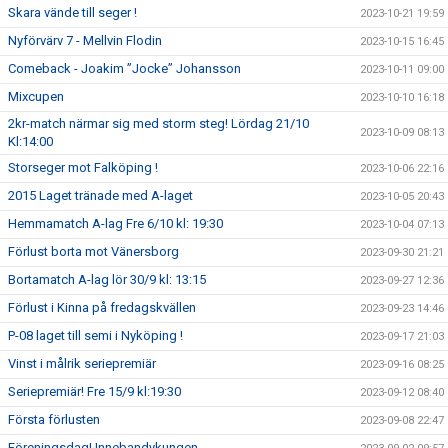
Skara vände till seger !
2023-10-21 19:59
Nyförvärv 7 - Mellvin Flodin
2023-10-15 16:45
Comeback - Joakim ”Jocke” Johansson
2023-10-11 09:00
Mixcupen
2023-10-10 16:18
2kr-match närmar sig med storm steg! Lördag 21/10
2023-10-09 08:13
Kl:14:00
Storseger mot Falköping !
2023-10-06 22:16
2015 Laget tränade med A-laget
2023-10-05 20:43
Hemmamatch A-lag Fre 6/10 kl: 19:30
2023-10-04 07:13
Förlust borta mot Vänersborg
2023-09-30 21:21
Bortamatch A-lag lör 30/9 kl: 13:15
2023-09-27 12:36
Förlust i Kinna på fredagskvällen
2023-09-23 14:46
P-08 laget till semi i Nyköping !
2023-09-17 21:03
Vinst i målrik seriepremiär
2023-09-16 08:25
Seriepremiär! Fre 15/9 kl:19:30
2023-09-12 08:40
Första förlusten
2023-09-08 22:47
Föreningsdag! Innebandykungen