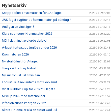
Nyhetsarkiv
Knapp förlust i kvalmatchen för JAS-laget.
2026-03-29 20:07
JAS-laget avgörande hemmamatch på söndag !!
2026-03-24 22:48
Äntligen en vinst igen !
2026-02-27 22:16
Klara sponsorer Kronmatchen 2026
2026-02-20 22:20
Mål i slutminut avgjorde derbyt !
2026-02-20 22:08
A-laget fortsatt poänglösa under 2026
2026-02-06 22:48
Kronmatchen 2026
2026-02-04 07:10
Ny storförlust för A-laget
2026-02-01 23:04
Tung kväll och ny förlust
2026-01-23 21:54
Ny sur förlust i slutminuten !
2026-01-17 20:30
Förlust i slutsekunderna mot Lockerud
2026-01-09 22:21
Vinst i Sibben Cup för 2012/13 laget !!
2026-01-04 19:26
Mixcup 2025 med matchbilder
2025-12-27 19:52
Inför Mixcupen imorgon 27/12!
2025-12-26 12:49
Skara IBK önskar alla en riktigt God Jul !
2025-12-24 12:41