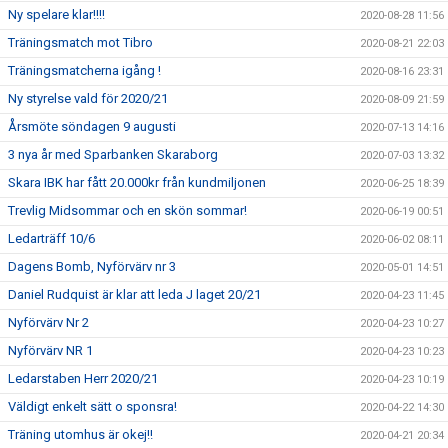
Ny spelare klar!!!!
2020-08-28 11:56
Träningsmatch mot Tibro
2020-08-21 22:03
Träningsmatcherna igång !
2020-08-16 23:31
Ny styrelse vald för 2020/21
2020-08-09 21:59
Årsmöte söndagen 9 augusti
2020-07-13 14:16
3 nya år med Sparbanken Skaraborg
2020-07-03 13:32
Skara IBK har fått 20.000kr från kundmiljonen
2020-06-25 18:39
Trevlig Midsommar och en skön sommar!
2020-06-19 00:51
Ledarträff 10/6
2020-06-02 08:11
Dagens Bomb, Nyförvärv nr 3
2020-05-01 14:51
Daniel Rudquist är klar att leda J laget 20/21
2020-04-23 11:45
Nyförvärv Nr 2
2020-04-23 10:27
Nyförvärv NR 1
2020-04-23 10:23
Ledarstaben Herr 2020/21
2020-04-23 10:19
Väldigt enkelt sätt o sponsra!
2020-04-22 14:30
Träning utomhus är okej!!
2020-04-21 20:34