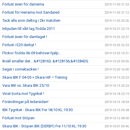
Förlust även för damerna
2019-11-03 21:53
Förlust för Herrarna mot Sandared
2019-11-03 21:12
Tack alla som deltog i 2kr matchen
2019-11-03 20:26
Inbjudan till vårt lag födda 2011
2019-10-27 22:19
Förlust även för damlaget !
2019-10-25 23:37
Förlust i E20 derbyt !
2019-10-25 22:53
Flickor födda 06-09 behöver hjälp...
2019-10-25 10:21
Ikväll smäller det... &#128163; &#128156;&#128420;
2019-10-25 09:05
Seger i comebacken !
2019-10-20 16:00
Skara IBK F 04-05 + Skara HIF = Träning
2019-10-19 20:53
Vara IBK vs. Skara IBK 25/10
2019-10-19 20:23
Vinst borta mot Tygriket !
2019-10-18 22:19
Förändringar på ledarsidan!
2019-10-16 18:54
IBK Tygriket - Skara IBK Fre 18/10 KL:19:30
2019-10-15 09:28
Förlust mot Stöpen
2019-10-12 08:00
Skara IBK - Stöpen IBK (DERBY) Fre 11/10 KL:19:30
2019-10-07 09:46