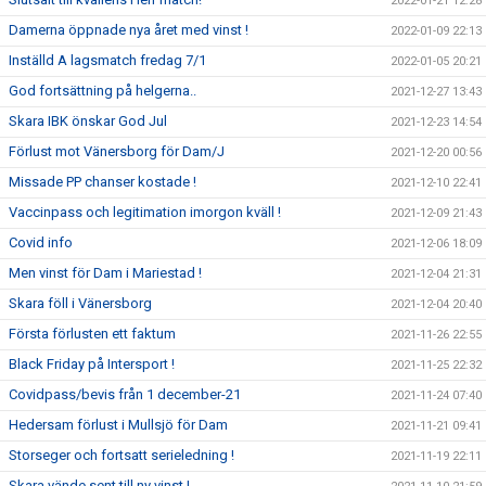
2022-01-21 12:28
Damerna öppnade nya året med vinst !
2022-01-09 22:13
Inställd A lagsmatch fredag 7/1
2022-01-05 20:21
God fortsättning på helgerna..
2021-12-27 13:43
Skara IBK önskar God Jul
2021-12-23 14:54
Förlust mot Vänersborg för Dam/J
2021-12-20 00:56
Missade PP chanser kostade !
2021-12-10 22:41
Vaccinpass och legitimation imorgon kväll !
2021-12-09 21:43
Covid info
2021-12-06 18:09
Men vinst för Dam i Mariestad !
2021-12-04 21:31
Skara föll i Vänersborg
2021-12-04 20:40
Första förlusten ett faktum
2021-11-26 22:55
Black Friday på Intersport !
2021-11-25 22:32
Covidpass/bevis från 1 december-21
2021-11-24 07:40
Hedersam förlust i Mullsjö för Dam
2021-11-21 09:41
Storseger och fortsatt serieledning !
2021-11-19 22:11
Skara vände sent till ny vinst !