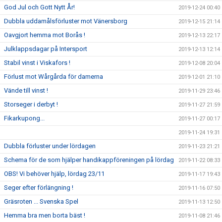
God Jul och Gott Nytt År!
2019-12-24 00:40
Dubbla uddamålsförluster mot Vänersborg
2019-12-15 21:14
Oavgjort hemma mot Borås !
2019-12-13 22:17
Julklappsdagar på Intersport
2019-12-13 12:14
Stabil vinst i Viskafors !
2019-12-08 20:04
Förlust mot Wårgårda för damerna
2019-12-01 21:10
Vände till vinst !
2019-11-29 23:46
Storseger i derbyt !
2019-11-27 21:59
Fikarkupong...
2019-11-27 00:17
2019-11-24 19:31
Dubbla förluster under lördagen
2019-11-23 21:21
Schema för de som hjälper handikappföreningen på lördag
2019-11-22 08:33
OBS! Vi behöver hjälp, lördag 23/11
2019-11-17 19:43
Seger efter förlängning !
2019-11-16 07:50
Gräsroten ... Svenska Spel
2019-11-13 12:50
Hemma bra men borta bäst !
2019-11-08 21:46