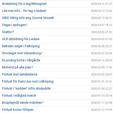
Avslutning för u-lag/Mixcupen!
2020-03-16 21:27
Lite mer info... för lag o ledare!
2020-03-13 15:56
OBS! Viktig info ang Corona Viruset!
2020-03-13 04:31
Seger i epilogen !
2020-03-07 18:16
Grattis !!
2020-03-05 21:02
HLR utbildning för Ledare
2020-03-02 07:03
Bekväm seger i Falköping
2020-02-28 22:27
Storseger mot Vänersborg !
2020-02-21 22:36
En poäng borta i Vårgårda
2020-02-16 00:03
Motvind på alla plan !
2020-02-09 17:46
Förlust mot serieledarna
2020-02-02 22:07
Förlust för Dam/Jun mot Lidköping
2020-01-31 21:41
Förlust i "sudden" inför storpublik
2020-01-24 22:27
Förlust i målglad match
2020-01-19 23:18
Boxplaymål vände matchen !
2020-01-17 22:48
Förlust borta i Stöpen
2020-01-12 19:09