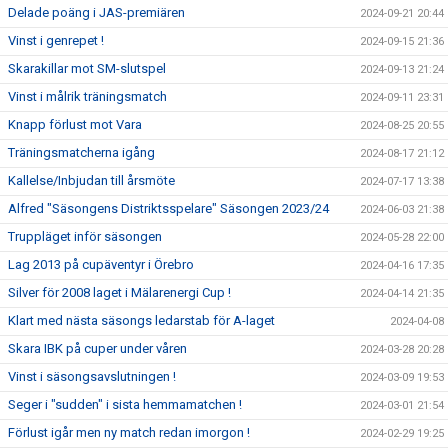
Delade poäng i JAS-premiären
2024-09-21 20:44
Vinst i genrepet !
2024-09-15 21:36
Skarakillar mot SM-slutspel
2024-09-13 21:24
Vinst i målrik träningsmatch
2024-09-11 23:31
Knapp förlust mot Vara
2024-08-25 20:55
Träningsmatcherna igång
2024-08-17 21:12
Kallelse/Inbjudan till årsmöte
2024-07-17 13:38
Alfred "Säsongens Distriktsspelare" Säsongen 2023/24
2024-06-03 21:38
Truppläget inför säsongen
2024-05-28 22:00
Lag 2013 på cupäventyr i Örebro
2024-04-16 17:35
Silver för 2008 laget i Mälarenergi Cup !
2024-04-14 21:35
Klart med nästa säsongs ledarstab för A-laget
2024-04-08
Skara IBK på cuper under våren
2024-03-28 20:28
Vinst i säsongsavslutningen !
2024-03-09 19:53
Seger i "sudden" i sista hemmamatchen !
2024-03-01 21:54
Förlust igår men ny match redan imorgon !
2024-02-29 19:25