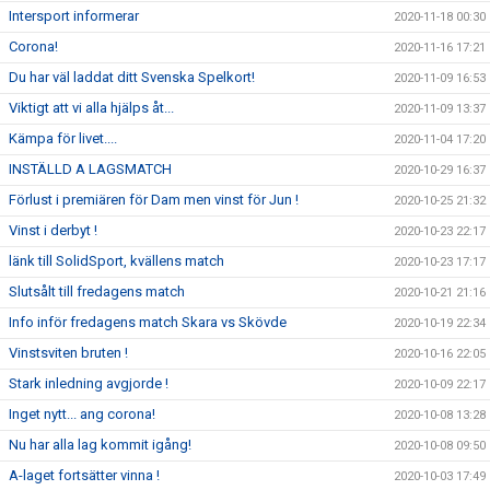
Intersport informerar
2020-11-18 00:30
Corona!
2020-11-16 17:21
Du har väl laddat ditt Svenska Spelkort!
2020-11-09 16:53
Viktigt att vi alla hjälps åt...
2020-11-09 13:37
Kämpa för livet....
2020-11-04 17:20
INSTÄLLD A LAGSMATCH
2020-10-29 16:37
Förlust i premiären för Dam men vinst för Jun !
2020-10-25 21:32
Vinst i derbyt !
2020-10-23 22:17
länk till SolidSport, kvällens match
2020-10-23 17:17
Slutsålt till fredagens match
2020-10-21 21:16
Info inför fredagens match Skara vs Skövde
2020-10-19 22:34
Vinstsviten bruten !
2020-10-16 22:05
Stark inledning avgjorde !
2020-10-09 22:17
Inget nytt... ang corona!
2020-10-08 13:28
Nu har alla lag kommit igång!
2020-10-08 09:50
A-laget fortsätter vinna !
2020-10-03 17:49