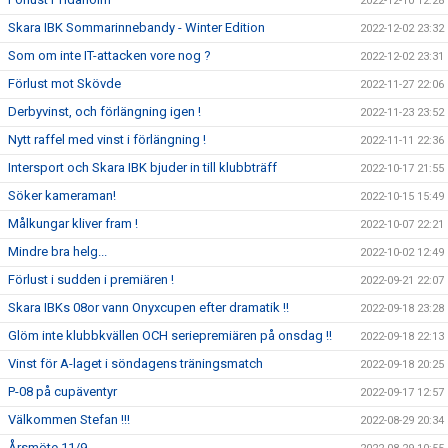
2022-12-10 12:28
Skara IBK Sommarinnebandy - Winter Edition
2022-12-02 23:32
Som om inte IT-attacken vore nog ?
2022-12-02 23:31
Förlust mot Skövde
2022-11-27 22:06
Derbyvinst, och förlängning igen !
2022-11-23 23:52
Nytt raffel med vinst i förlängning !
2022-11-11 22:36
Intersport och Skara IBK bjuder in till klubbträff
2022-10-17 21:55
Söker kameraman!
2022-10-15 15:49
Målkungar kliver fram !
2022-10-07 22:21
Mindre bra helg...
2022-10-02 12:49
Förlust i sudden i premiären !
2022-09-21 22:07
Skara IBKs 08or vann Onyxcupen efter dramatik !!
2022-09-18 23:28
Glöm inte klubbkvällen OCH seriepremiären på onsdag !!
2022-09-18 22:13
Vinst för A-laget i söndagens träningsmatch
2022-09-18 20:25
P-08 på cupäventyr
2022-09-17 12:57
Välkommen Stefan !!!
2022-08-29 20:34
Årsmöte 11/9