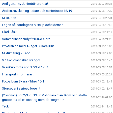
Äntligen.... ny Juniortränare klar!
2019-05-07 23:31
Årsfest/avslutning ledare och seniortrupp 18/19
2019-05-06 10:39
Mixcupen
2019-04-28 23:34
Lagen på söndagens Mixcup och tiderna !
2019-04-26 19:43
Glad Påsk!
2019-04-20 14:17
Sommarinnebandy f.2004 o äldre
2019-04-16 21:23
Provträning med A-laget i Skara IBK!
2019-03-25 15:00
Mixturnering 28 april
2019-03-18 12:05
V 14 är Vilanhallen stängd!
2019-03-08 10:40
VilanCup möte sön 17/3 kl 17–18
2019-03-05 15:58
Intersport informerar !
2019-03-03 20:21
Fotoalbum Skara - Tibro 10-1
2019-03-02 18:49
Storseger i serieepilogen !
2019-03-02 18:47
(2 kronan) Lör 2/3 KL 13:00 Viktoriaskolan. Kom och stötta
2019-02-26 09:00
grabbarna till en säsong som obesegrade!
Tack !
2019-02-24 19:45