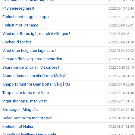
2022-03-16 15:36
P13 seriesegrare !!
2022-03-13 13:44
Förlust med flaggan i topp !
2022-03-11 22:10
Förlust mot Tranemo
2022-03-09 22:01
Vinst mot Borås igår, match ikväll igen !
2022-03-09 08:11
Lockerud för bra !
2022-03-06 21:20
Vinst efter helgjuten laginsats !
2022-03-04 22:02
Fristads flög iväg i tredje perioden
2022-02-27 21:56
Skara vände till vinst i Viskafors !
2022-02-25 22:19
Skaras damer nära skräll mot Mullsjö !
2022-02-20 21:23
Knapp förlust för Dam borta i Vårgårda
2022-02-18 22:20
Toppinsats borta mot Vara !
2022-02-16 21:48
Inget skönspel, men vinst !
2022-02-11 21:55
Storseger i Alingsås !
2022-02-04 22:48
Delad pott borta mot Stöpen
2022-01-29 21:56
Förlust mot Halna
2022-01-21 21:59
Slutsålt till kvällens Herr match!