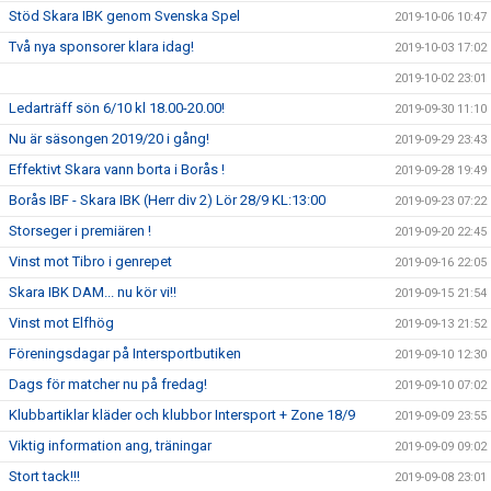
Stöd Skara IBK genom Svenska Spel
2019-10-06 10:47
Två nya sponsorer klara idag!
2019-10-03 17:02
2019-10-02 23:01
Ledarträff sön 6/10 kl 18.00-20.00!
2019-09-30 11:10
Nu är säsongen 2019/20 i gång!
2019-09-29 23:43
Effektivt Skara vann borta i Borås !
2019-09-28 19:49
Borås IBF - Skara IBK (Herr div 2) Lör 28/9 KL:13:00
2019-09-23 07:22
Storseger i premiären !
2019-09-20 22:45
Vinst mot Tibro i genrepet
2019-09-16 22:05
Skara IBK DAM... nu kör vi!!
2019-09-15 21:54
Vinst mot Elfhög
2019-09-13 21:52
Föreningsdagar på Intersportbutiken
2019-09-10 12:30
Dags för matcher nu på fredag!
2019-09-10 07:02
Klubbartiklar kläder och klubbor Intersport + Zone 18/9
2019-09-09 23:55
Viktig information ang, träningar
2019-09-09 09:02
Stort tack!!!
2019-09-08 23:01