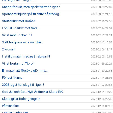
2023-03-05 18:08
Knapp förlust, men spelet värmde igen !
2023-03-03 22:02
Sponsorer bjuder på fri entré på fredag !
2023-03-01 21:18
Storförlust mot Borås !
2023-02-26 22:56
Förlust i derbyt mot Vara
2023-02-24 22:52
Vinst mot Lockerud !
2023-02-17 22:24
3 alltför grönsvarta minuter !
2023-02-12 13:53
2 kronan!
2023-02-06 19:17
Inställd match fredag 3 februari !!
2023-02-03 12:52
Vinst borta mot Tibro !
2023-01-29 20:21
En match att försöka glömma...
2023-01-20 20:53
Förlust i Kinna
2023-01-14 21:04
2008 laget har slagit till igen !
2023-01-07 20:53
God Jul och Gott Nytt År önskar Skara IBK
2022-12-24 15:20
Skara gillar förlängningar !
2022-12-16 22:36
Påminnelse
2022-12-14 06:48
Förlust i Tidaholm