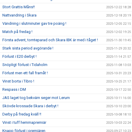
Stort Grattis Måns!!
2025-12-22 18:28
Nattvandring i Skara
2025-12-18 20:19
Vändning i slutminuter gav tre poäng !
2025-12-05 22:15
Match på fredag !
2025-12-02 19:25
Första advent, tomteparad och Skara IBK är med i tåget !
2025-11-30 19:45
Stark sista period avgörande !
2025-11-29 20:32
Förlust i E20 derbyt !
2025-11-14 21:57
Snöpligt förlust i Tidaholm
2025-11-08 13:03
Förlust men ett fall framåt !
2025-10-31 23:23
Vinst borta i Tibro !
2025-10-25 21:17
Respass i DM
2025-10-17 22:50
JAS laget tog bekväm seger mot Lerum
2025-10-11 16:00
Skövde krossade Skara i derbyt !
2025-10-10 23:00
Derby på fredag kväll !!
2025-10-08 18:10
Vinst i tuff hemmapremiär
2025-10-03 22:24
Knapp förlust i premiären
2025-09-27 10:23