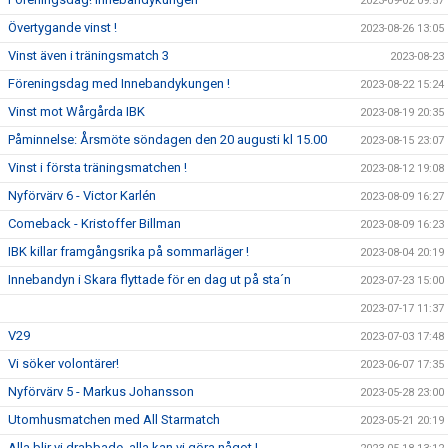
2023-09-02 09:57
Övertygande vinst !
2023-08-26 13:05
Vinst även i träningsmatch 3
2023-08-23
Föreningsdag med Innebandykungen !
2023-08-22 15:24
Vinst mot Wårgårda IBK
2023-08-19 20:35
Påminnelse: Årsmöte söndagen den 20 augusti kl 15.00
2023-08-15 23:07
Vinst i första träningsmatchen !
2023-08-12 19:08
Nyförvärv 6 - Victor Karlén
2023-08-09 16:27
Comeback - Kristoffer Billman
2023-08-09 16:23
IBK killar framgångsrika på sommarläger !
2023-08-04 20:19
Innebandyn i Skara flyttade för en dag ut på sta´n
2023-07-23 15:00
2023-07-17 11:37
V29
2023-07-03 17:48
Vi söker volontärer!
2023-06-07 17:35
Nyförvärv 5 - Markus Johansson
2023-05-28 23:00
Utomhusmatchen med All Starmatch
2023-05-21 20:19
Alla blir vi drabbade, alla kan vi göra något !