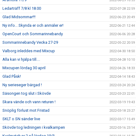
2022-08-29 10:55
Ledarträff 7/8 kl 18.00
2022-07-28 22:59
Glad Midsommar!!!
2022-06-23 20:49
Ny info... Skynda er och anmäler er!
2022-06-21 12:44
OpenCourt och Sommarinnebandy
2022-06-06 20:28
Sommarinnebandy Vecka 27-29
2022-05-22 20:59
Valborg inleddes med Mixcup
2022-04-30 18:50
Alla kan vi hjälpa till....
2022-04-28 10:10
Mixcupen lördag 30 april
2022-04-26 18:33
Glad Påsk!
2022-04-14 18:43
Ny serieseger bärgad !
2022-03-24 20:24
Säsongen tog slut i Skövde
2022-03-23 22:01
Skara vände och vann returen !
2022-03-19 19:43
Snöplig förlust mot Fristad
2022-03-18 23:27
SKLT o SN sänder live
2022-03-17 15:49
Skövde tog ledningen i kvalkampen
2022-03-16 23:14
Kvalmatch nr 2 på lördag 19/3