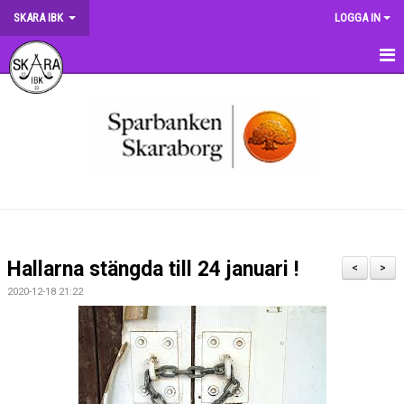
SKARA IBK
LOGGA IN
HEM
OM KLUBBEN
NYHETER
DOKUMENT
MATCHER
Hallarna stängda till 24 januari !
<
>
KRONMATCHEN
2020-12-18 21:22
SERIETABELLER
MATCHVÄRDSKAP
TRÄNINGSSCHEMA