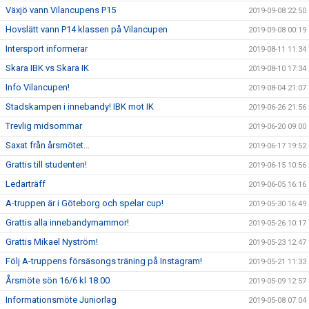
Växjö vann Vilancupens P15
2019-09-08 22:50
Hovslätt vann P14 klassen på Vilancupen
2019-09-08 00:19
Intersport informerar
2019-08-11 11:34
Skara IBK vs Skara IK
2019-08-10 17:34
Info Vilancupen!
2019-08-04 21:07
Stadskampen i innebandy! IBK mot IK
2019-06-26 21:56
Trevlig midsommar
2019-06-20 09:00
Saxat från årsmötet...
2019-06-17 19:52
Grattis till studenten!
2019-06-15 10:56
Ledarträff
2019-06-05 16:16
A-truppen är i Göteborg och spelar cup!
2019-05-30 16:49
Grattis alla innebandymammor!
2019-05-26 10:17
Grattis Mikael Nyström!
2019-05-23 12:47
Följ A-truppens försäsongs träning på Instagram!
2019-05-21 11:33
Årsmöte sön 16/6 kl 18.00
2019-05-09 12:57
Informationsmöte Juniorlag
2019-05-08 07:04