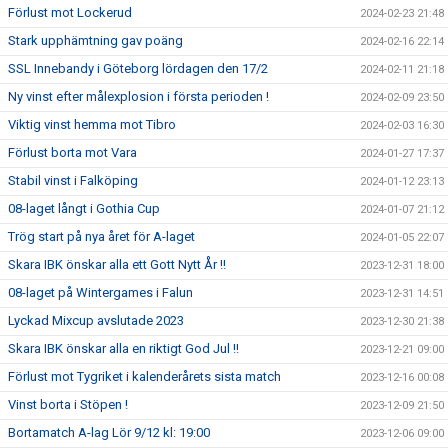
Förlust mot Lockerud
2024-02-23 21:48
Stark upphämtning gav poäng
2024-02-16 22:14
SSL Innebandy i Göteborg lördagen den 17/2
2024-02-11 21:18
Ny vinst efter målexplosion i första perioden !
2024-02-09 23:50
Viktig vinst hemma mot Tibro
2024-02-03 16:30
Förlust borta mot Vara
2024-01-27 17:37
Stabil vinst i Falköping
2024-01-12 23:13
08-laget långt i Gothia Cup
2024-01-07 21:12
Trög start på nya året för A-laget
2024-01-05 22:07
Skara IBK önskar alla ett Gott Nytt År !!
2023-12-31 18:00
08-laget på Wintergames i Falun
2023-12-31 14:51
Lyckad Mixcup avslutade 2023
2023-12-30 21:38
Skara IBK önskar alla en riktigt God Jul !!
2023-12-21 09:00
Förlust mot Tygriket i kalenderårets sista match
2023-12-16 00:08
Vinst borta i Stöpen !
2023-12-09 21:50
Bortamatch A-lag Lör 9/12 kl: 19:00
2023-12-06 09:00