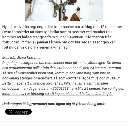
KALENDER
LÄNKAR
Nya direktiv från regeringen har kommunicerats ut idag den 18 december.
Detta föranleder att samtliga hallar som vi bedriver verksamhet i nu
VÅRA LAG
kommer att hållas stängda fram till den 24 januari. Information från
förbundet i mitten av januari får visa om och hur sedan säsongen kan
fortskrida för de olika serierna vi har lag i.
WEBSHOP
Mail från Skara Kommun:
MEDLEMSAVGIFTER
Regeringen skärper en rad restriktioner inför jul- och nyårshelgen. De flesta
nya restriktionerna gäller från den 24 december till den 24 januari. Däremot
50/50 LOTTERI
så ska all verksamhet inom stat, kommun och landsting som inte är
nödvändig stängas omedelbart, så som idrottshallar, badhus och museum.
Detta innebär att vi stänger Idrottshall, Villanhallarna samt ishallen
omedelbart från dagens datum 20201218 fram tills 24 januari. Var vänlig och
informera alla i er förening så att ingen missar att hallarna är stängda.
Undantagna är lag/personer som ägnar sig åt yrkesmässig idrott
.