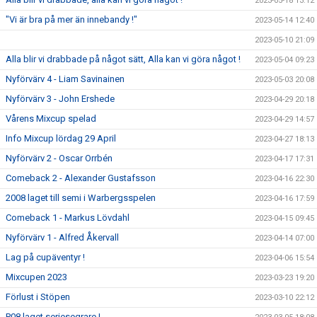
2023-05-18 13:12
"Vi är bra på mer än innebandy !"
2023-05-14 12:40
2023-05-10 21:09
Alla blir vi drabbade på något sätt, Alla kan vi göra något !
2023-05-04 09:23
Nyförvärv 4 - Liam Savinainen
2023-05-03 20:08
Nyförvärv 3 - John Ershede
2023-04-29 20:18
Vårens Mixcup spelad
2023-04-29 14:57
Info Mixcup lördag 29 April
2023-04-27 18:13
Nyförvärv 2 - Oscar Orrbén
2023-04-17 17:31
Comeback 2 - Alexander Gustafsson
2023-04-16 22:30
2008 laget till semi i Warbergsspelen
2023-04-16 17:59
Comeback 1 - Markus Lövdahl
2023-04-15 09:45
Nyförvärv 1 - Alfred Åkervall
2023-04-14 07:00
Lag på cupäventyr !
2023-04-06 15:54
Mixcupen 2023
2023-03-23 19:20
Förlust i Stöpen
2023-03-10 22:12
P08 laget seriesegrare !