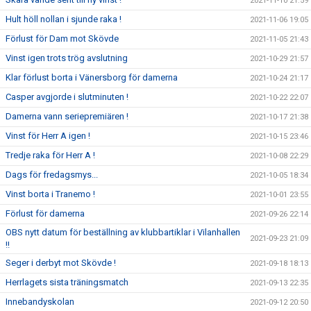
2021-11-10 21:59
Hult höll nollan i sjunde raka !
2021-11-06 19:05
Förlust för Dam mot Skövde
2021-11-05 21:43
Vinst igen trots trög avslutning
2021-10-29 21:57
Klar förlust borta i Vänersborg för damerna
2021-10-24 21:17
Casper avgjorde i slutminuten !
2021-10-22 22:07
Damerna vann seriepremiären !
2021-10-17 21:38
Vinst för Herr A igen !
2021-10-15 23:46
Tredje raka för Herr A !
2021-10-08 22:29
Dags för fredagsmys...
2021-10-05 18:34
Vinst borta i Tranemo !
2021-10-01 23:55
Förlust för damerna
2021-09-26 22:14
OBS nytt datum för beställning av klubbartiklar i Vilanhallen
2021-09-23 21:09
!!
Seger i derbyt mot Skövde !
2021-09-18 18:13
Herrlagets sista träningsmatch
2021-09-13 22:35
Innebandyskolan
2021-09-12 20:50