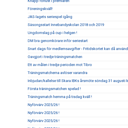
Knapp förlust i premiären
Föreningskväll!
JAS-lagets seriespel igång
Säsongsstart Innebandyskolan 2018 och 2019
Ungdomslag på cup i helgen !
DM bra genomkörare inför seriestart
Snart dags för medlemsavgifter - Fritidskortet kan då använ
Oavgjort i tredje träningsmatchen
Ett av målen i tredje perioden mot Tibro
Träningsmatcherna avlöser varandra
Inbjudan/kallelse till Skara IBKs årsmöte söndag 31 augusti k
Första träningsmatchen spelad !
Träningsmatch hemma på tisdag kväll !
Nyförvärv 2025/26 !
Nyförvärv 2025/26 !
Nyförvärv 2025/26 !