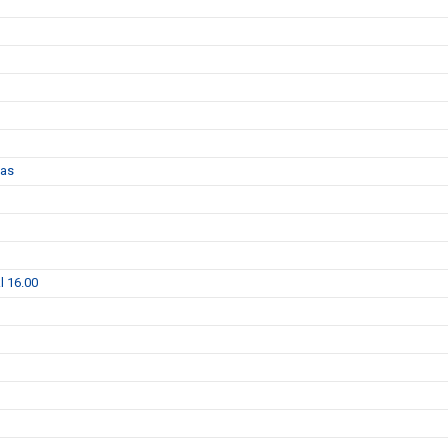
das
l 16.00