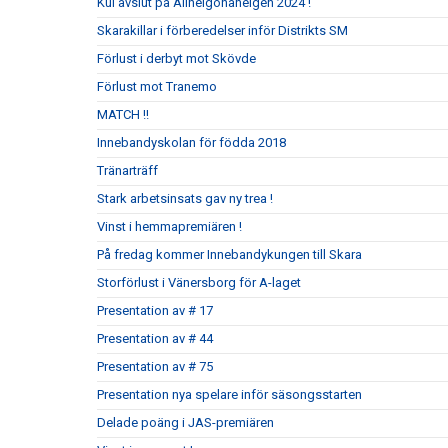
Kul avslut på Allhelgonahelgen 2024 !
Skarakillar i förberedelser inför Distrikts SM
Förlust i derbyt mot Skövde
Förlust mot Tranemo
MATCH !!
Innebandyskolan för födda 2018
Tränarträff
Stark arbetsinsats gav ny trea !
Vinst i hemmapremiären !
På fredag kommer Innebandykungen till Skara
Storförlust i Vänersborg för A-laget
Presentation av # 17
Presentation av # 44
Presentation av # 75
Presentation nya spelare inför säsongsstarten
Delade poäng i JAS-premiären