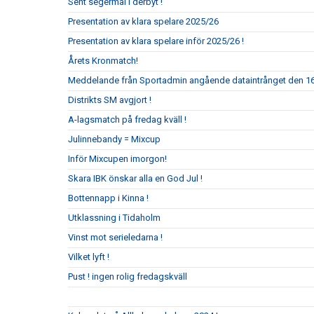
Sent segermål i derbyt !
Presentation av klara spelare 2025/26
Presentation av klara spelare inför 2025/26 !
Årets Kronmatch!
Meddelande från Sportadmin angående dataintrånget den 16 
Distrikts SM avgjort !
A-lagsmatch på fredag kväll !
Julinnebandy = Mixcup
Inför Mixcupen imorgon!
Skara IBK önskar alla en God Jul !
Bottennapp i Kinna !
Utklassning i Tidaholm
Vinst mot serieledarna !
Vilket lyft !
Pust ! ingen rolig fredagskväll