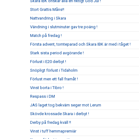
Skara IBK önskar alla en riktigt God Jul !
Stort Grattis Måns!!
Nattvandring i Skara
Vändning i slutminuter gav tre poäng !
Match på fredag !
Första advent, tomteparad och Skara IBK är med i tåget !
Stark sista period avgörande !
Förlust i E20 derbyt !
Snöpligt förlust i Tidaholm
Förlust men ett fall framåt !
Vinst borta i Tibro !
Respass i DM
JAS laget tog bekväm seger mot Lerum
Skövde krossade Skara i derbyt !
Derby på fredag kväll !!
Vinst i tuff hemmapremiär