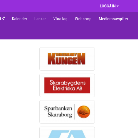
LOGGA IN
Kalender
Länkar
Våra lag
Webshop
Medlemsavgifter