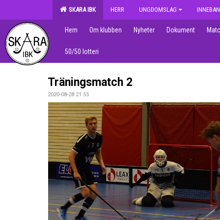
SKARA IBK
HERR
UNGDOMSLAG
INNEBAN
Hem
Om klubben
Nyheter
Dokument
Matc
50/50 lotteri
Träningsmatch 2
2020-08-28 21:55