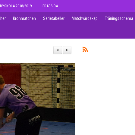
DYSKOLA 2018/2019
LEDARSIDA
her
Kronmatchen
Serietabeller
Matchvärdskap
Träningsschema
<
>