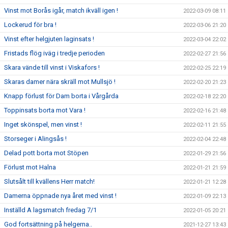
Vinst mot Borås igår, match ikväll igen !
2022-03-09 08:11
Lockerud för bra !
2022-03-06 21:20
Vinst efter helgjuten laginsats !
2022-03-04 22:02
Fristads flög iväg i tredje perioden
2022-02-27 21:56
Skara vände till vinst i Viskafors !
2022-02-25 22:19
Skaras damer nära skräll mot Mullsjö !
2022-02-20 21:23
Knapp förlust för Dam borta i Vårgårda
2022-02-18 22:20
Toppinsats borta mot Vara !
2022-02-16 21:48
Inget skönspel, men vinst !
2022-02-11 21:55
Storseger i Alingsås !
2022-02-04 22:48
Delad pott borta mot Stöpen
2022-01-29 21:56
Förlust mot Halna
2022-01-21 21:59
Slutsålt till kvällens Herr match!
2022-01-21 12:28
Damerna öppnade nya året med vinst !
2022-01-09 22:13
Inställd A lagsmatch fredag 7/1
2022-01-05 20:21
God fortsättning på helgerna..
2021-12-27 13:43