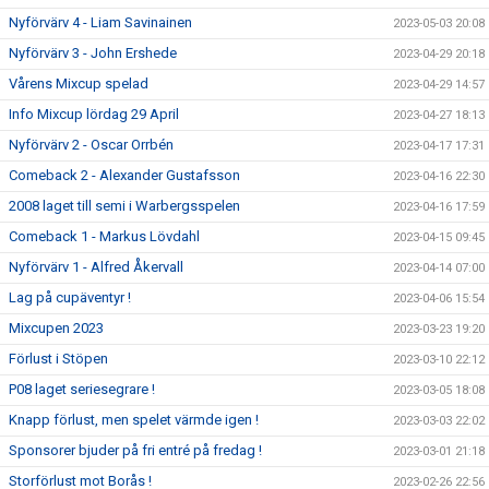
Nyförvärv 4 - Liam Savinainen
2023-05-03 20:08
Nyförvärv 3 - John Ershede
2023-04-29 20:18
Vårens Mixcup spelad
2023-04-29 14:57
Info Mixcup lördag 29 April
2023-04-27 18:13
Nyförvärv 2 - Oscar Orrbén
2023-04-17 17:31
Comeback 2 - Alexander Gustafsson
2023-04-16 22:30
2008 laget till semi i Warbergsspelen
2023-04-16 17:59
Comeback 1 - Markus Lövdahl
2023-04-15 09:45
Nyförvärv 1 - Alfred Åkervall
2023-04-14 07:00
Lag på cupäventyr !
2023-04-06 15:54
Mixcupen 2023
2023-03-23 19:20
Förlust i Stöpen
2023-03-10 22:12
P08 laget seriesegrare !
2023-03-05 18:08
Knapp förlust, men spelet värmde igen !
2023-03-03 22:02
Sponsorer bjuder på fri entré på fredag !
2023-03-01 21:18
Storförlust mot Borås !
2023-02-26 22:56