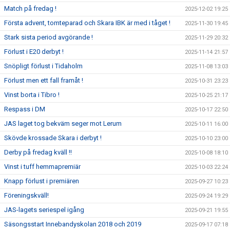
Match på fredag !
2025-12-02 19:25
Första advent, tomteparad och Skara IBK är med i tåget !
2025-11-30 19:45
Stark sista period avgörande !
2025-11-29 20:32
Förlust i E20 derbyt !
2025-11-14 21:57
Snöpligt förlust i Tidaholm
2025-11-08 13:03
Förlust men ett fall framåt !
2025-10-31 23:23
Vinst borta i Tibro !
2025-10-25 21:17
Respass i DM
2025-10-17 22:50
JAS laget tog bekväm seger mot Lerum
2025-10-11 16:00
Skövde krossade Skara i derbyt !
2025-10-10 23:00
Derby på fredag kväll !!
2025-10-08 18:10
Vinst i tuff hemmapremiär
2025-10-03 22:24
Knapp förlust i premiären
2025-09-27 10:23
Föreningskväll!
2025-09-24 19:29
JAS-lagets seriespel igång
2025-09-21 19:55
Säsongsstart Innebandyskolan 2018 och 2019
2025-09-17 07:18