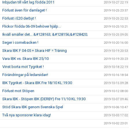
Inbjudan till vårt lag födda 2011
2019-10-27 22:19
Förlust även för damlaget !
2019-10-25 23:37
Förlust i E20 derbyt !
2019-10-25 22:53
Flickor födda 06-09 behöver hjälp...
2019-10-25 10:21
Ikväll smäller det... &#128163; &#128156;&#128420;
2019-10-25 09:05
Seger i comebacken !
2019-10-20 16:00
Skara IBK F 04-05 + Skara HIF = Träning
2019-10-19 20:53
Vara IBK vs. Skara IBK 25/10
2019-10-19 20:23
Vinst borta mot Tygriket !
2019-10-18 22:19
Förändringar på ledarsidan!
2019-10-16 18:54
IBK Tygriket - Skara IBK Fre 18/10 KL:19:30
2019-10-15 09:28
Förlust mot Stöpen
2019-10-12 08:00
Skara IBK - Stöpen IBK (DERBY) Fre 11/10 KL:19:30
2019-10-07 09:46
Stöd Skara IBK genom Svenska Spel
2019-10-06 10:47
Två nya sponsorer klara idag!
2019-10-03 17:02
2019-10-02 23:01