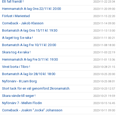
Ett fall framåt !
2023-11-22 23:34
Hemmamatch A-lag Ons 22/11 kl: 20:00
2023-11-20 09:00
Förlust i Mariestad
2023-11-15 22:20
Comeback - Jakob Klasson
2023-11-14 09:00
Bortamatch A-lag Ons 15/11 kl: 19:30
2023-11-13 13:00
A-laget tog 5:e raka !
2023-11-11 00:21
Bortamatch A-lag Fre 10/11 kl: 20:00
2023-11-08 18:00
Skara tog 4:e raka !
2023-11-03 22:19
Hemmamatch A-lag Fre 3/11 kl: 19:30
2023-11-01 13:36
Vinst borta i Tibro !
2023-10-28 21:15
Bortamatch A-lag lör 28/10 kl: 18:00
2023-10-25 20:00
Nyförvärv - 8 Liam Borg
2023-10-25 08:01
Stort tack för en väl genomförd 2kronamatch.
2023-10-23 12:57
Skara vände till seger !
2023-10-21 19:59
Nyförvärv 7 - Mellvin Flodin
2023-10-15 16:45
Comeback - Joakim ”Jocke” Johansson
2023-10-11 09:00