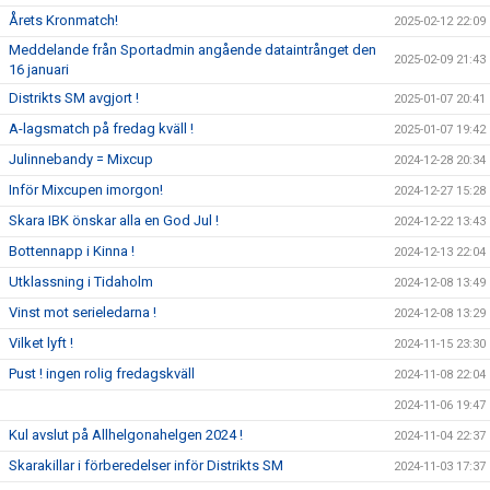
Årets Kronmatch!
2025-02-12 22:09
Meddelande från Sportadmin angående dataintrånget den
2025-02-09 21:43
16 januari
Distrikts SM avgjort !
2025-01-07 20:41
A-lagsmatch på fredag kväll !
2025-01-07 19:42
Julinnebandy = Mixcup
2024-12-28 20:34
Inför Mixcupen imorgon!
2024-12-27 15:28
Skara IBK önskar alla en God Jul !
2024-12-22 13:43
Bottennapp i Kinna !
2024-12-13 22:04
Utklassning i Tidaholm
2024-12-08 13:49
Vinst mot serieledarna !
2024-12-08 13:29
Vilket lyft !
2024-11-15 23:30
Pust ! ingen rolig fredagskväll
2024-11-08 22:04
2024-11-06 19:47
Kul avslut på Allhelgonahelgen 2024 !
2024-11-04 22:37
Skarakillar i förberedelser inför Distrikts SM
2024-11-03 17:37