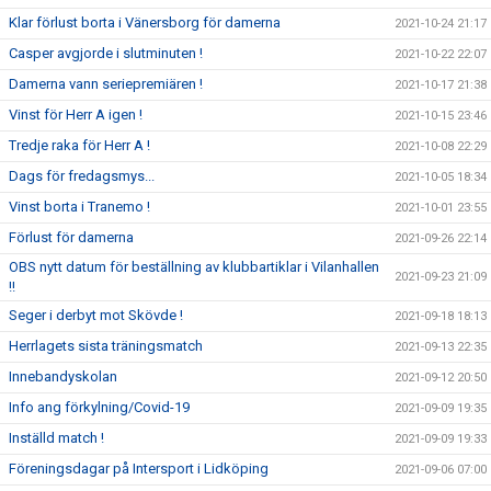
Klar förlust borta i Vänersborg för damerna
2021-10-24 21:17
Casper avgjorde i slutminuten !
2021-10-22 22:07
Damerna vann seriepremiären !
2021-10-17 21:38
Vinst för Herr A igen !
2021-10-15 23:46
Tredje raka för Herr A !
2021-10-08 22:29
Dags för fredagsmys...
2021-10-05 18:34
Vinst borta i Tranemo !
2021-10-01 23:55
Förlust för damerna
2021-09-26 22:14
OBS nytt datum för beställning av klubbartiklar i Vilanhallen
2021-09-23 21:09
!!
Seger i derbyt mot Skövde !
2021-09-18 18:13
Herrlagets sista träningsmatch
2021-09-13 22:35
Innebandyskolan
2021-09-12 20:50
Info ang förkylning/Covid-19
2021-09-09 19:35
Inställd match !
2021-09-09 19:33
Föreningsdagar på Intersport i Lidköping
2021-09-06 07:00