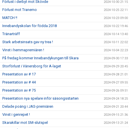
Förlust i derbyt mot Skövde
2024-10-30 21:15
Förlust mot Tranemo
2024-10-25 22:11
MATCH !!
2024-10-23 09:00
Innebandyskolan för födda 2018
2024-10-22 19:46
Tränarträff
2024-10-14 13:40
Stark arbetsinsats gav ny trea !
2024-10-11 22:02
Vinst i hemmapremiären !
2024-10-04 22:23
På fredag kommer Innebandykungen till Skara
2024-09-30 17:33
Storförlust i Vänersborg för A-laget
2024-09-29 20:45
Presentation av # 17
2024-09-28 21:01
Presentation av # 44
2024-09-27 09:55
Presentation av # 75
2024-09-26 09:51
Presentation nya spelare inför säsongsstarten
2024-09-24 18:25
Delade poäng i JAS-premiären
2024-09-21 20:44
Vinst i genrepet !
2024-09-15 21:36
Skarakillar mot SM-slutspel
2024-09-13 21:24