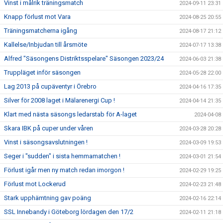
Vinst i målrik träningsmatch
2024-09-11 23:31
Knapp förlust mot Vara
2024-08-25 20:55
Träningsmatcherna igång
2024-08-17 21:12
Kallelse/Inbjudan till årsmöte
2024-07-17 13:38
Alfred "Säsongens Distriktsspelare" Säsongen 2023/24
2024-06-03 21:38
Truppläget inför säsongen
2024-05-28 22:00
Lag 2013 på cupäventyr i Örebro
2024-04-16 17:35
Silver för 2008 laget i Mälarenergi Cup !
2024-04-14 21:35
Klart med nästa säsongs ledarstab för A-laget
2024-04-08
Skara IBK på cuper under våren
2024-03-28 20:28
Vinst i säsongsavslutningen !
2024-03-09 19:53
Seger i "sudden" i sista hemmamatchen !
2024-03-01 21:54
Förlust igår men ny match redan imorgon !
2024-02-29 19:25
Förlust mot Lockerud
2024-02-23 21:48
Stark upphämtning gav poäng
2024-02-16 22:14
SSL Innebandy i Göteborg lördagen den 17/2
2024-02-11 21:18