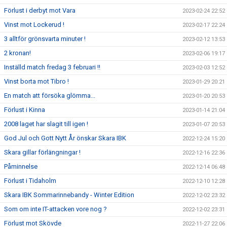
Förlust i derbyt mot Vara
2023-02-24 22:52
Vinst mot Lockerud !
2023-02-17 22:24
3 alltför grönsvarta minuter !
2023-02-12 13:53
2 kronan!
2023-02-06 19:17
Inställd match fredag 3 februari !!
2023-02-03 12:52
Vinst borta mot Tibro !
2023-01-29 20:21
En match att försöka glömma...
2023-01-20 20:53
Förlust i Kinna
2023-01-14 21:04
2008 laget har slagit till igen !
2023-01-07 20:53
God Jul och Gott Nytt År önskar Skara IBK
2022-12-24 15:20
Skara gillar förlängningar !
2022-12-16 22:36
Påminnelse
2022-12-14 06:48
Förlust i Tidaholm
2022-12-10 12:28
Skara IBK Sommarinnebandy - Winter Edition
2022-12-02 23:32
Som om inte IT-attacken vore nog ?
2022-12-02 23:31
Förlust mot Skövde
2022-11-27 22:06