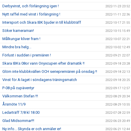
Derbyvinst, och förlängning igen !
2022-11-23 23:52
Nytt raffel med vinst i förlängning !
2022-11-11 22:36
Intersport och Skara IBK bjuder in till klubbträff
2022-10-17 21:55
Söker kameraman!
2022-10-15 15:49
Målkungar kliver fram !
2022-10-07 22:21
Mindre bra helg...
2022-10-02 12:49
Förlust i sudden i premiären !
2022-09-21 22:07
Skara IBKs 08or vann Onyxcupen efter dramatik !!
2022-09-18 23:28
Glöm inte klubbkvällen OCH seriepremiären på onsdag !!
2022-09-18 22:13
Vinst för A-laget i söndagens träningsmatch
2022-09-18 20:25
P-08 på cupäventyr
2022-09-17 12:57
Välkommen Stefan !!!
2022-08-29 20:34
Årsmöte 11/9
2022-08-29 10:55
Ledarträff 7/8 kl 18.00
2022-07-28 22:59
Glad Midsommar!!!
2022-06-23 20:49
Ny info... Skynda er och anmäler er!
2022-06-21 12:44