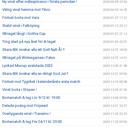
Ny vinst efter målexplosion i första perioden !
2024-02-09 23:50
Viktig vinst hemma mot Tibro
2024-02-03 16:30
Förlust borta mot Vara
2024-01-27 17:37
Stabil vinst i Falköping
2024-01-12 23:13
08-laget långt i Gothia Cup
2024-01-07 21:12
Trög start på nya året för A-laget
2024-01-05 22:07
Skara IBK önskar alla ett Gott Nytt År !!
2023-12-31 18:00
08-laget på Wintergames i Falun
2023-12-31 14:51
Lyckad Mixcup avslutade 2023
2023-12-30 21:38
Skara IBK önskar alla en riktigt God Jul !!
2023-12-21 09:00
Förlust mot Tygriket i kalenderårets sista match
2023-12-16 00:08
Vinst borta i Stöpen !
2023-12-09 21:50
Bortamatch A-lag Lör 9/12 kl: 19:00
2023-12-06 09:00
Delade poäng mot Fröjered
2023-12-01 23:27
Övertygande vinst i Tranemo !
2023-11-24 22:29
Bortamatch A-lag Fre 24/11 kl: 20:00
2023-11-23 09:00