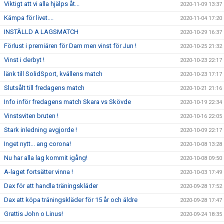
Viktigt att vi alla hjälps åt...
2020-11-09 13:37
Kämpa för livet....
2020-11-04 17:20
INSTÄLLD A LAGSMATCH
2020-10-29 16:37
Förlust i premiären för Dam men vinst för Jun !
2020-10-25 21:32
Vinst i derbyt !
2020-10-23 22:17
länk till SolidSport, kvällens match
2020-10-23 17:17
Slutsålt till fredagens match
2020-10-21 21:16
Info inför fredagens match Skara vs Skövde
2020-10-19 22:34
Vinstsviten bruten !
2020-10-16 22:05
Stark inledning avgjorde !
2020-10-09 22:17
Inget nytt... ang corona!
2020-10-08 13:28
Nu har alla lag kommit igång!
2020-10-08 09:50
A-laget fortsätter vinna !
2020-10-03 17:49
Dax för att handla träningskläder
2020-09-28 17:52
Dax att köpa träningskläder för 15 år och äldre
2020-09-28 17:47
Grattis John o Linus!
2020-09-24 18:35