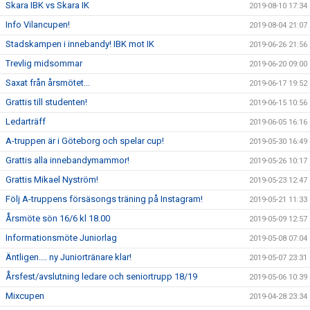
Skara IBK vs Skara IK
2019-08-10 17:34
Info Vilancupen!
2019-08-04 21:07
Stadskampen i innebandy! IBK mot IK
2019-06-26 21:56
Trevlig midsommar
2019-06-20 09:00
Saxat från årsmötet...
2019-06-17 19:52
Grattis till studenten!
2019-06-15 10:56
Ledarträff
2019-06-05 16:16
A-truppen är i Göteborg och spelar cup!
2019-05-30 16:49
Grattis alla innebandymammor!
2019-05-26 10:17
Grattis Mikael Nyström!
2019-05-23 12:47
Följ A-truppens försäsongs träning på Instagram!
2019-05-21 11:33
Årsmöte sön 16/6 kl 18.00
2019-05-09 12:57
Informationsmöte Juniorlag
2019-05-08 07:04
Äntligen.... ny Juniortränare klar!
2019-05-07 23:31
Årsfest/avslutning ledare och seniortrupp 18/19
2019-05-06 10:39
Mixcupen
2019-04-28 23:34