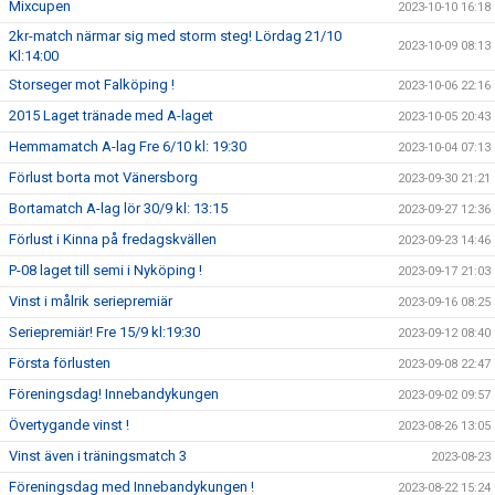
Mixcupen
2023-10-10 16:18
2kr-match närmar sig med storm steg! Lördag 21/10
2023-10-09 08:13
Kl:14:00
Storseger mot Falköping !
2023-10-06 22:16
2015 Laget tränade med A-laget
2023-10-05 20:43
Hemmamatch A-lag Fre 6/10 kl: 19:30
2023-10-04 07:13
Förlust borta mot Vänersborg
2023-09-30 21:21
Bortamatch A-lag lör 30/9 kl: 13:15
2023-09-27 12:36
Förlust i Kinna på fredagskvällen
2023-09-23 14:46
P-08 laget till semi i Nyköping !
2023-09-17 21:03
Vinst i målrik seriepremiär
2023-09-16 08:25
Seriepremiär! Fre 15/9 kl:19:30
2023-09-12 08:40
Första förlusten
2023-09-08 22:47
Föreningsdag! Innebandykungen
2023-09-02 09:57
Övertygande vinst !
2023-08-26 13:05
Vinst även i träningsmatch 3
2023-08-23
Föreningsdag med Innebandykungen !
2023-08-22 15:24