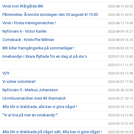
Vinst mot Wårgårda IBK
2023-08-19 20:35
Påminnelse: Årsmöte söndagen den 20 augusti kl 15.00
2023-08-15 23:07
Vinst i första träningsmatchen !
2023-08-12 19:08
Nyförvärv 6 - Victor Karlén
2023-08-09 16:27
Comeback - Kristoffer Billman
2023-08-09 16:23
IBK killar framgångsrika på sommarläger !
2023-08-04 20:19
Innebandyn i Skara flyttade för en dag ut på sta´n
2023-07-23 15:00
2023-07-17 11:37
V29
2023-07-03 17:48
Vi söker volontärer!
2023-06-07 17:35
Nyförvärv 5 - Markus Johansson
2023-05-28 23:00
Utomhusmatchen med All Starmatch
2023-05-21 20:19
Alla blir vi drabbade, alla kan vi göra något !
2023-05-18 13:12
"Vi är bra på mer än innebandy !"
2023-05-14 12:40
2023-05-10 21:09
Alla blir vi drabbade på något sätt, Alla kan vi göra något !
2023-05-04 09:23