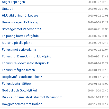
Seger i epilogen !
2020-03-07 18:16
Grattis !!
2020-03-05 21:02
HLR utbildning för Ledare
2020-03-02 07:03
Bekväm seger i Falköping
2020-02-28 22:27
Storseger mot Vänersborg !
2020-02-21 22:36
En poäng borta i Vårgårda
2020-02-16 00:03
Motvind på alla plan !
2020-02-09 17:46
Förlust mot serieledarna
2020-02-02 22:07
Förlust för Dam/Jun mot Lidköping
2020-01-31 21:41
Förlust i "sudden" inför storpublik
2020-01-24 22:27
Förlust i målglad match
2020-01-19 23:18
Boxplaymål vände matchen !
2020-01-17 22:48
Förlust borta i Stöpen
2020-01-12 19:09
God Jul och Gott Nytt År!
2019-12-24 00:40
Dubbla uddamålsförluster mot Vänersborg
2019-12-15 21:14
Oavgjort hemma mot Borås !
2019-12-13 22:17