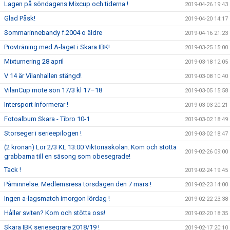
Lagen på söndagens Mixcup och tiderna !
2019-04-26 19:43
Glad Påsk!
2019-04-20 14:17
Sommarinnebandy f.2004 o äldre
2019-04-16 21:23
Provträning med A-laget i Skara IBK!
2019-03-25 15:00
Mixturnering 28 april
2019-03-18 12:05
V 14 är Vilanhallen stängd!
2019-03-08 10:40
VilanCup möte sön 17/3 kl 17–18
2019-03-05 15:58
Intersport informerar !
2019-03-03 20:21
Fotoalbum Skara - Tibro 10-1
2019-03-02 18:49
Storseger i serieepilogen !
2019-03-02 18:47
(2 kronan) Lör 2/3 KL 13:00 Viktoriaskolan. Kom och stötta
2019-02-26 09:00
grabbarna till en säsong som obesegrade!
Tack !
2019-02-24 19:45
Påminnelse: Medlemsresa torsdagen den 7 mars !
2019-02-23 14:00
Ingen a-lagsmatch imorgon lördag !
2019-02-22 23:38
Håller sviten? Kom och stötta oss!
2019-02-20 18:35
Skara IBK seriesegrare 2018/19 !
2019-02-17 20:10