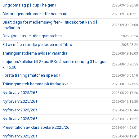
Ungdomslag på cup i helgen !
2025-09-15 20:50
DM bra genomkörare inför seriestart
2025-09-14 16:21
Snart dags för medlemsavgifter - Fritidskortet kan då
2025-09-09 21:00
användas
Oavgjort i tredje träningsmatchen
2025-08-24
Ett av målen i tredje perioden mot Tibro
2025-08-24
Träningsmatcherna avlöser varandra
2025-08-19 16:03
Inbjudan/kallelse till Skara IBKs årsmöte söndag 31 augusti
2025-08-13 20:55
kl 16.00
Första träningsmatchen spelad !
2025-08-13 09:10
Träningsmatch hemma på tisdag kväll !
2025-08-10 21:55
Nyförvärv 2025/26 !
2025-05-22 17:26
Nyförvärv 2025/26 !
2025-05-16 15:55
Nyförvärv 2025/26 !
2025-04-28 16:44
Nyförvärv 2025/26 !
2025-04-17 19:27
Presentation av klara spelare 2025/26
2025-04-14 21:01
Nyförvärv 2025/26 !
2025-04-09 19:41