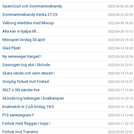
OpenCourt och Sommarinnebandy
2022-06-06 20:28
Sommarinnebandy Vecka 27-29
2022-05-22 20:59
Valborg inleddes med Mixcup
2022-04-30 18:50
Alla kan vi hjälpa till....
2022-04-28 10:10
Mixcupen lördag 30 april
2022-04-26 18:33
Glad Påsk!
2022-04-14 18:43
Ny serieseger bärgad !
2022-03-24 20:24
Säsongen tog slut i Skövde
2022-03-23 22:01
Skara vände och vann returen !
2022-03-19 19:43
Snöplig förlust mot Fristad
2022-03-18 23:27
SKLT o SN sänder live
2022-03-17 15:49
Skövde tog ledningen i kvalkampen
2022-03-16 23:14
Kvalmatch nr 2 på lördag 19/3
2022-03-16 15:36
P13 seriesegrare !!
2022-03-13 13:44
Förlust med flaggan i topp !
2022-03-11 22:10
Förlust mot Tranemo
2022-03-09 22:01