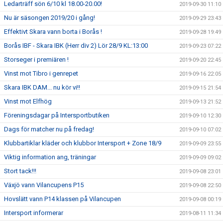
Ledarträff sön 6/10 kl 18.00-20.00!
2019-09-30 11:10
Nu är säsongen 2019/20 i gång!
2019-09-29 23:43
Effektivt Skara vann borta i Borås !
2019-09-28 19:49
Borås IBF - Skara IBK (Herr div 2) Lör 28/9 KL:13:00
2019-09-23 07:22
Storseger i premiären !
2019-09-20 22:45
Vinst mot Tibro i genrepet
2019-09-16 22:05
Skara IBK DAM... nu kör vi!!
2019-09-15 21:54
Vinst mot Elfhög
2019-09-13 21:52
Föreningsdagar på Intersportbutiken
2019-09-10 12:30
Dags för matcher nu på fredag!
2019-09-10 07:02
Klubbartiklar kläder och klubbor Intersport + Zone 18/9
2019-09-09 23:55
Viktig information ang, träningar
2019-09-09 09:02
Stort tack!!!
2019-09-08 23:01
Växjö vann Vilancupens P15
2019-09-08 22:50
Hovslätt vann P14 klassen på Vilancupen
2019-09-08 00:19
Intersport informerar
2019-08-11 11:34