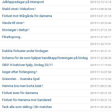
Julklappsdagar på Intersport
2019-12-13 12:14
Stabil vinst i Viskafors !
2019-12-08 20:04
Förlust mot Wårgårda för damerna
2019-12-01 21:10
Vände till vinst !
2019-11-29 23:46
Storseger i derbyt !
2019-11-27 21:59
Fikarkupong...
2019-11-27 00:17
2019-11-24 19:31
Dubbla förluster under lördagen
2019-11-23 21:21
Schema för de som hjälper handikappföreningen på lördag
2019-11-22 08:33
OBS! Vi behöver hjälp, lördag 23/11
2019-11-17 19:43
Seger efter förlängning !
2019-11-16 07:50
Gräsroten ... Svenska Spel
2019-11-13 12:50
Hemma bra men borta bäst !
2019-11-08 21:46
Förlust även för damerna
2019-11-03 21:53
Förlust för Herrarna mot Sandared
2019-11-03 21:12
Tack alla som deltog i 2kr matchen
2019-11-03 20:26