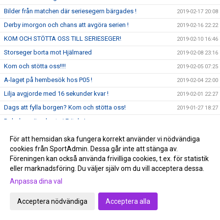
Bilder från matchen där seriesegern bärgades !
2019-02-17 20:08
Derby imorgon och chans att avgöra serien !
2019-02-16 22:22
KOM OCH STÖTTA OSS TILL SERIESEGER!
2019-02-10 16:46
Storseger borta mot Hjälmared
2019-02-08 23:16
Kom och stötta oss!!!!
2019-02-05 07:25
A-laget på hembesök hos P05 !
2019-02-04 22:00
Lilja avgjorde med 16 sekunder kvar !
2019-02-01 22:27
Dags att fylla borgen? Kom och stötta oss!
2019-01-27 18:27
Delade poäng borta i Fritsla !
2019-01-25 21:43
Vinst igen, men det satt hårt åt
2019-01-18 22:18
För att hemsidan ska fungera korrekt använder vi nödvändiga
Tobias Bergstrand 200 +
cookies från SportAdmin. Dessa går inte att stänga av.
2019-01-17 20:54
Föreningen kan också använda frivilliga cookies, t.ex. för statistik
Nyheter våren 2019!
2019-01-15 10:33
eller marknadsföring. Du väljer själv om du vill acceptera dessa.
Kom och stötta våra lila krigare!
2019-01-13 20:13
Anpassa dina val
Nya året börjar med en comeback!
2019-01-08 12:00
Acceptera nödvändiga
Acceptera alla
Lycka till Emil Skillermo och distriktslaget i SM i helgen!
2019-01-02 21:30
God Jul och Gott Nytt År!
2018-12-22 23:06