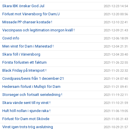
Skara IBK önskar God Jul
2021-12-23 14:54
Förlust mot Vänersborg för Dam/J
2021-12-20 00:56
Missade PP chanser kostade !
2021-12-10 22:41
Vaccinpass och legitimation imorgon kväll !
2021-12-09 21:43
Covid info
2021-12-06 18:09
Men vinst för Dam i Mariestad !
2021-12-04 21:31
Skara föll i Vänersborg
2021-12-04 20:40
Första förlusten ett faktum
2021-11-26 22:55
Black Friday på Intersport !
2021-11-25 22:32
Covidpass/bevis från 1 december-21
2021-11-24 07:40
Hedersam förlust i Mullsjö för Dam
2021-11-21 09:41
Storseger och fortsatt serieledning !
2021-11-19 22:11
Skara vände sent till ny vinst !
2021-11-10 21:59
Hult höll nollan i sjunde raka !
2021-11-06 19:05
Förlust för Dam mot Skövde
2021-11-05 21:43
Vinst igen trots trög avslutning
2021-10-29 21:57