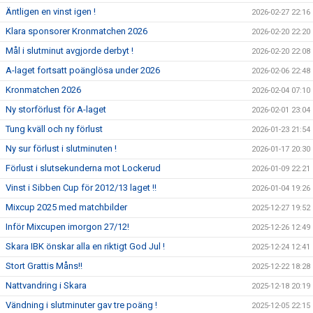
Äntligen en vinst igen !
2026-02-27 22:16
Klara sponsorer Kronmatchen 2026
2026-02-20 22:20
Mål i slutminut avgjorde derbyt !
2026-02-20 22:08
A-laget fortsatt poänglösa under 2026
2026-02-06 22:48
Kronmatchen 2026
2026-02-04 07:10
Ny storförlust för A-laget
2026-02-01 23:04
Tung kväll och ny förlust
2026-01-23 21:54
Ny sur förlust i slutminuten !
2026-01-17 20:30
Förlust i slutsekunderna mot Lockerud
2026-01-09 22:21
Vinst i Sibben Cup för 2012/13 laget !!
2026-01-04 19:26
Mixcup 2025 med matchbilder
2025-12-27 19:52
Inför Mixcupen imorgon 27/12!
2025-12-26 12:49
Skara IBK önskar alla en riktigt God Jul !
2025-12-24 12:41
Stort Grattis Måns!!
2025-12-22 18:28
Nattvandring i Skara
2025-12-18 20:19
Vändning i slutminuter gav tre poäng !
2025-12-05 22:15