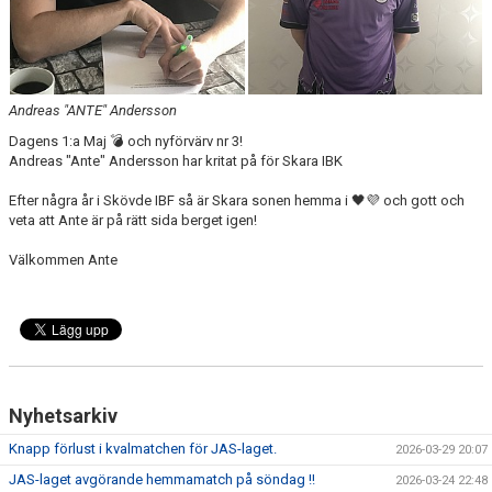
KALENDER
LÄNKAR
Andreas "ANTE" Andersson
VÅRA LAG
Dagens 1:a Maj 💣 och nyförvärv nr 3!
Andreas "Ante" Andersson har kritat på för Skara IBK
WEBSHOP
Efter några år i Skövde IBF så är Skara sonen hemma i 🖤💜 och gott och
veta att Ante är på rätt sida berget igen!
MEDLEMSAVGIFTER
Välkommen Ante
50/50 LOTTERI
Nyhetsarkiv
Knapp förlust i kvalmatchen för JAS-laget.
2026-03-29 20:07
JAS-laget avgörande hemmamatch på söndag !!
2026-03-24 22:48