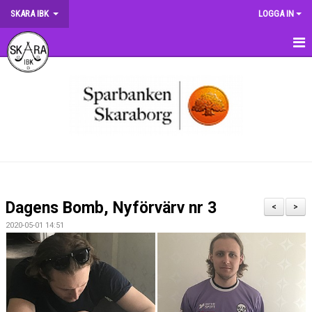
SKARA IBK
LOGGA IN
HEM
OM KLUBBEN
NYHETER
DOKUMENT
MATCHER
Dagens Bomb, Nyförvärv nr 3
<
>
KRONMATCHEN
2020-05-01 14:51
SERIETABELLER
MATCHVÄRDSKAP
TRÄNINGSSCHEMA