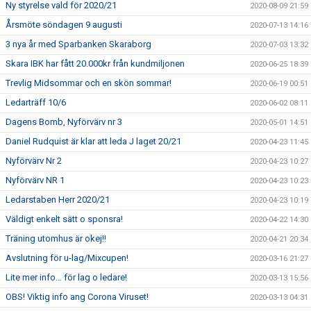
Ny styrelse vald för 2020/21
2020-08-09 21:59
Årsmöte söndagen 9 augusti
2020-07-13 14:16
3 nya år med Sparbanken Skaraborg
2020-07-03 13:32
Skara IBK har fått 20.000kr från kundmiljonen
2020-06-25 18:39
Trevlig Midsommar och en skön sommar!
2020-06-19 00:51
Ledarträff 10/6
2020-06-02 08:11
Dagens Bomb, Nyförvärv nr 3
2020-05-01 14:51
Daniel Rudquist är klar att leda J laget 20/21
2020-04-23 11:45
Nyförvärv Nr 2
2020-04-23 10:27
Nyförvärv NR 1
2020-04-23 10:23
Ledarstaben Herr 2020/21
2020-04-23 10:19
Väldigt enkelt sätt o sponsra!
2020-04-22 14:30
Träning utomhus är okej!!
2020-04-21 20:34
Avslutning för u-lag/Mixcupen!
2020-03-16 21:27
Lite mer info... för lag o ledare!
2020-03-13 15:56
OBS! Viktig info ang Corona Viruset!
2020-03-13 04:31