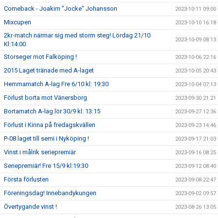
Comeback - Joakim ”Jocke” Johansson
2023-10-11 09:00
Mixcupen
2023-10-10 16:18
2kr-match närmar sig med storm steg! Lördag 21/10
2023-10-09 08:13
Kl:14:00
Storseger mot Falköping !
2023-10-06 22:16
2015 Laget tränade med A-laget
2023-10-05 20:43
Hemmamatch A-lag Fre 6/10 kl: 19:30
2023-10-04 07:13
Förlust borta mot Vänersborg
2023-09-30 21:21
Bortamatch A-lag lör 30/9 kl: 13:15
2023-09-27 12:36
Förlust i Kinna på fredagskvällen
2023-09-23 14:46
P-08 laget till semi i Nyköping !
2023-09-17 21:03
Vinst i målrik seriepremiär
2023-09-16 08:25
Seriepremiär! Fre 15/9 kl:19:30
2023-09-12 08:40
Första förlusten
2023-09-08 22:47
Föreningsdag! Innebandykungen
2023-09-02 09:57
Övertygande vinst !
2023-08-26 13:05