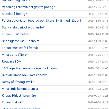
Nattvandring i Skara
2025-12-18 20:19
Vändning i slutminuter gav tre poäng !
2025-12-05 22:15
Match på fredag !
2025-12-02 19:25
Första advent, tomteparad och Skara IBK är med i tåget !
2025-11-30 19:45
Stark sista period avgörande !
2025-11-29 20:32
Förlust i E20 derbyt !
2025-11-14 21:57
Snöpligt förlust i Tidaholm
2025-11-08 13:03
Förlust men ett fall framåt !
2025-10-31 23:23
Vinst borta i Tibro !
2025-10-25 21:17
Respass i DM
2025-10-17 22:50
JAS laget tog bekväm seger mot Lerum
2025-10-11 16:00
Skövde krossade Skara i derbyt !
2025-10-10 23:00
Derby på fredag kväll !!
2025-10-08 18:10
Vinst i tuff hemmapremiär
2025-10-03 22:24
Knapp förlust i premiären
2025-09-27 10:23
Föreningskväll!
2025-09-24 19:29