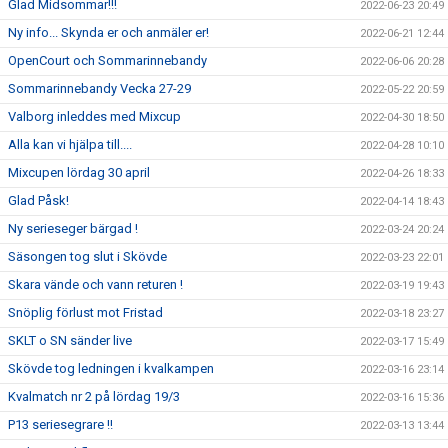
Glad Midsommar!!!
2022-06-23 20:49
Ny info... Skynda er och anmäler er!
2022-06-21 12:44
OpenCourt och Sommarinnebandy
2022-06-06 20:28
Sommarinnebandy Vecka 27-29
2022-05-22 20:59
Valborg inleddes med Mixcup
2022-04-30 18:50
Alla kan vi hjälpa till....
2022-04-28 10:10
Mixcupen lördag 30 april
2022-04-26 18:33
Glad Påsk!
2022-04-14 18:43
Ny serieseger bärgad !
2022-03-24 20:24
Säsongen tog slut i Skövde
2022-03-23 22:01
Skara vände och vann returen !
2022-03-19 19:43
Snöplig förlust mot Fristad
2022-03-18 23:27
SKLT o SN sänder live
2022-03-17 15:49
Skövde tog ledningen i kvalkampen
2022-03-16 23:14
Kvalmatch nr 2 på lördag 19/3
2022-03-16 15:36
P13 seriesegrare !!
2022-03-13 13:44