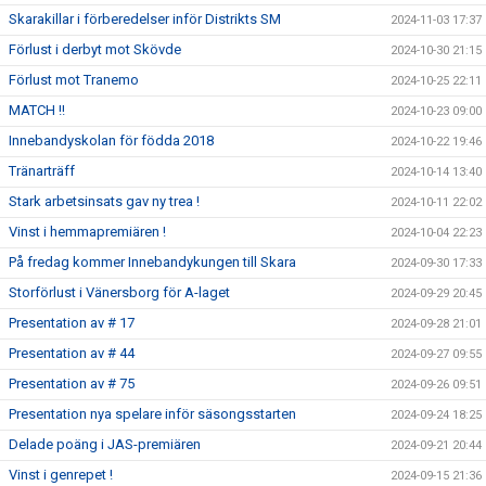
Skarakillar i förberedelser inför Distrikts SM
2024-11-03 17:37
Förlust i derbyt mot Skövde
2024-10-30 21:15
Förlust mot Tranemo
2024-10-25 22:11
MATCH !!
2024-10-23 09:00
Innebandyskolan för födda 2018
2024-10-22 19:46
Tränarträff
2024-10-14 13:40
Stark arbetsinsats gav ny trea !
2024-10-11 22:02
Vinst i hemmapremiären !
2024-10-04 22:23
På fredag kommer Innebandykungen till Skara
2024-09-30 17:33
Storförlust i Vänersborg för A-laget
2024-09-29 20:45
Presentation av # 17
2024-09-28 21:01
Presentation av # 44
2024-09-27 09:55
Presentation av # 75
2024-09-26 09:51
Presentation nya spelare inför säsongsstarten
2024-09-24 18:25
Delade poäng i JAS-premiären
2024-09-21 20:44
Vinst i genrepet !
2024-09-15 21:36