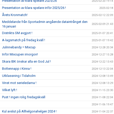
Presentation av klara spelare 2025/26
2025-02-20 19:14
Presentation av klara spelare inför 2025/26 !
2025-02-18
Årets Kronmatch!
2025-02-12 22:09
Meddelande från Sportadmin angående dataintrånget den
2025-02-09 21:43
16 januari
Distrikts SM avgjort !
2025-01-07 20:41
A-lagsmatch på fredag kväll !
2025-01-07 19:42
Julinnebandy = Mixcup
2024-12-28 20:34
Inför Mixcupen imorgon!
2024-12-27 15:28
Skara IBK önskar alla en God Jul !
2024-12-22 13:43
Bottennapp i Kinna !
2024-12-13 22:04
Utklassning i Tidaholm
2024-12-08 13:49
Vinst mot serieledarna !
2024-12-08 13:29
Vilket lyft !
2024-11-15 23:30
Pust ! ingen rolig fredagskväll
2024-11-08 22:04
2024-11-06 19:47
Kul avslut på Allhelgonahelgen 2024 !
2024-11-04 22:37