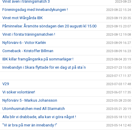
Vinst även i träningsmatch 3
2023-08-23
Föreningsdag med Innebandykungen !
2023-08-22 15:24
Vinst mot Wårgårda IBK
2023-08-19 20:35
Påminnelse: Årsmöte söndagen den 20 augusti kl 15.00
2023-08-15 23:07
Vinst i första träningsmatchen !
2023-08-12 19:08
Nyförvärv 6 - Victor Karlén
2023-08-09 16:27
Comeback - Kristoffer Billman
2023-08-09 16:23
IBK killar framgångsrika på sommarläger !
2023-08-04 20:19
Innebandyn i Skara flyttade för en dag ut på sta´n
2023-07-23 15:00
2023-07-17 11:37
V29
2023-07-03 17:48
Vi söker volontärer!
2023-06-07 17:35
Nyförvärv 5 - Markus Johansson
2023-05-28 23:00
Utomhusmatchen med All Starmatch
2023-05-21 20:19
Alla blir vi drabbade, alla kan vi göra något !
2023-05-18 13:12
"Vi är bra på mer än innebandy !"
2023-05-14 12:40