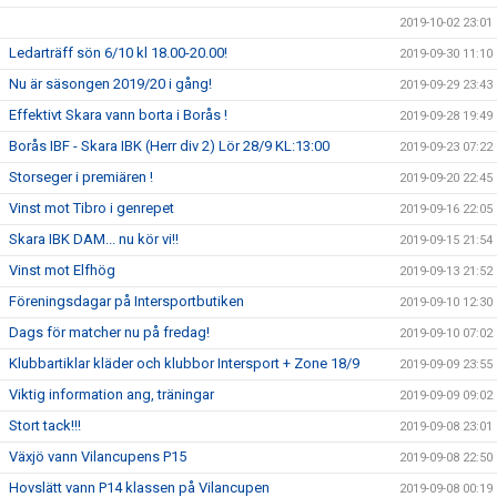
2019-10-02 23:01
Ledarträff sön 6/10 kl 18.00-20.00!
2019-09-30 11:10
Nu är säsongen 2019/20 i gång!
2019-09-29 23:43
Effektivt Skara vann borta i Borås !
2019-09-28 19:49
Borås IBF - Skara IBK (Herr div 2) Lör 28/9 KL:13:00
2019-09-23 07:22
Storseger i premiären !
2019-09-20 22:45
Vinst mot Tibro i genrepet
2019-09-16 22:05
Skara IBK DAM... nu kör vi!!
2019-09-15 21:54
Vinst mot Elfhög
2019-09-13 21:52
Föreningsdagar på Intersportbutiken
2019-09-10 12:30
Dags för matcher nu på fredag!
2019-09-10 07:02
Klubbartiklar kläder och klubbor Intersport + Zone 18/9
2019-09-09 23:55
Viktig information ang, träningar
2019-09-09 09:02
Stort tack!!!
2019-09-08 23:01
Växjö vann Vilancupens P15
2019-09-08 22:50
Hovslätt vann P14 klassen på Vilancupen
2019-09-08 00:19