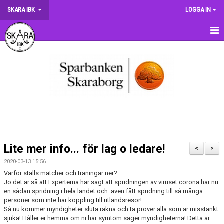
SKARA IBK
LOGGA IN
HEM
OM KLUBBEN
NYHETER
DOKUMENT
MATCHER
Lite mer info... för lag o ledare!
<
>
KRONMATCHEN
2020-03-13 15:56
Varför ställs matcher och träningar ner?
SERIETABELLER
Jo det är så att Experterna har sagt att spridningen av viruset corona har nu
en sådan spridning i hela landet och även fått spridning till så många
personer som inte har koppling till utlandsresor!
MATCHVÄRDSKAP
Så nu kommer myndigheter sluta räkna och ta prover alla som är misstänkt
sjuka! Håller er hemma om ni har symtom säger myndigheterna! Detta är
TRÄNINGSSCHEMA