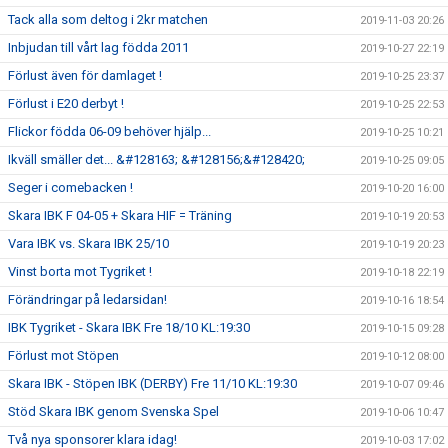
Tack alla som deltog i 2kr matchen
2019-11-03 20:26
Inbjudan till vårt lag födda 2011
2019-10-27 22:19
Förlust även för damlaget !
2019-10-25 23:37
Förlust i E20 derbyt !
2019-10-25 22:53
Flickor födda 06-09 behöver hjälp...
2019-10-25 10:21
Ikväll smäller det... &#128163; &#128156;&#128420;
2019-10-25 09:05
Seger i comebacken !
2019-10-20 16:00
Skara IBK F 04-05 + Skara HIF = Träning
2019-10-19 20:53
Vara IBK vs. Skara IBK 25/10
2019-10-19 20:23
Vinst borta mot Tygriket !
2019-10-18 22:19
Förändringar på ledarsidan!
2019-10-16 18:54
IBK Tygriket - Skara IBK Fre 18/10 KL:19:30
2019-10-15 09:28
Förlust mot Stöpen
2019-10-12 08:00
Skara IBK - Stöpen IBK (DERBY) Fre 11/10 KL:19:30
2019-10-07 09:46
Stöd Skara IBK genom Svenska Spel
2019-10-06 10:47
Två nya sponsorer klara idag!
2019-10-03 17:02