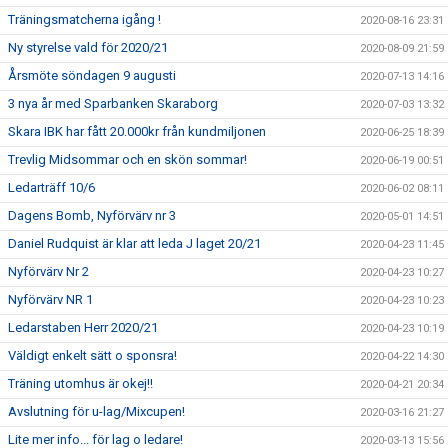
Träningsmatcherna igång !
2020-08-16 23:31
Ny styrelse vald för 2020/21
2020-08-09 21:59
Årsmöte söndagen 9 augusti
2020-07-13 14:16
3 nya år med Sparbanken Skaraborg
2020-07-03 13:32
Skara IBK har fått 20.000kr från kundmiljonen
2020-06-25 18:39
Trevlig Midsommar och en skön sommar!
2020-06-19 00:51
Ledarträff 10/6
2020-06-02 08:11
Dagens Bomb, Nyförvärv nr 3
2020-05-01 14:51
Daniel Rudquist är klar att leda J laget 20/21
2020-04-23 11:45
Nyförvärv Nr 2
2020-04-23 10:27
Nyförvärv NR 1
2020-04-23 10:23
Ledarstaben Herr 2020/21
2020-04-23 10:19
Väldigt enkelt sätt o sponsra!
2020-04-22 14:30
Träning utomhus är okej!!
2020-04-21 20:34
Avslutning för u-lag/Mixcupen!
2020-03-16 21:27
Lite mer info... för lag o ledare!
2020-03-13 15:56