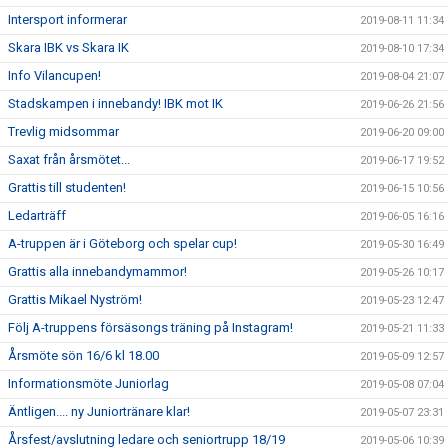
Intersport informerar
2019-08-11 11:34
Skara IBK vs Skara IK
2019-08-10 17:34
Info Vilancupen!
2019-08-04 21:07
Stadskampen i innebandy! IBK mot IK
2019-06-26 21:56
Trevlig midsommar
2019-06-20 09:00
Saxat från årsmötet...
2019-06-17 19:52
Grattis till studenten!
2019-06-15 10:56
Ledarträff
2019-06-05 16:16
A-truppen är i Göteborg och spelar cup!
2019-05-30 16:49
Grattis alla innebandymammor!
2019-05-26 10:17
Grattis Mikael Nyström!
2019-05-23 12:47
Följ A-truppens försäsongs träning på Instagram!
2019-05-21 11:33
Årsmöte sön 16/6 kl 18.00
2019-05-09 12:57
Informationsmöte Juniorlag
2019-05-08 07:04
Äntligen.... ny Juniortränare klar!
2019-05-07 23:31
Årsfest/avslutning ledare och seniortrupp 18/19
2019-05-06 10:39