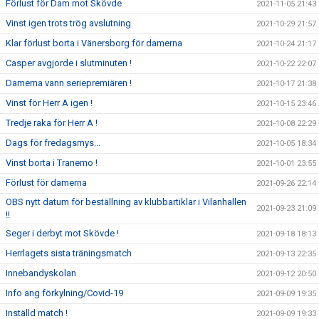
Förlust för Dam mot Skövde
2021-11-05 21:43
Vinst igen trots trög avslutning
2021-10-29 21:57
Klar förlust borta i Vänersborg för damerna
2021-10-24 21:17
Casper avgjorde i slutminuten !
2021-10-22 22:07
Damerna vann seriepremiären !
2021-10-17 21:38
Vinst för Herr A igen !
2021-10-15 23:46
Tredje raka för Herr A !
2021-10-08 22:29
Dags för fredagsmys...
2021-10-05 18:34
Vinst borta i Tranemo !
2021-10-01 23:55
Förlust för damerna
2021-09-26 22:14
OBS nytt datum för beställning av klubbartiklar i Vilanhallen
2021-09-23 21:09
!!
Seger i derbyt mot Skövde !
2021-09-18 18:13
Herrlagets sista träningsmatch
2021-09-13 22:35
Innebandyskolan
2021-09-12 20:50
Info ang förkylning/Covid-19
2021-09-09 19:35
Inställd match !
2021-09-09 19:33