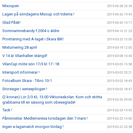
Mixcupen
2019-04-28 23:34
Lagen på söndagens Mixcup och tiderna !
2019-04-26 19:43
Glad Påsk!
2019-04-20 14:17
Sommarinnebandy f.2004 o äldre
2019-04-16 21:23
Provträning med A-laget i Skara IBK!
2019-03-25 15:00
Mixturnering 28 april
2019-03-18 12:05
V 14 är Vilanhallen stängd!
2019-03-08 10:40
VilanCup möte sön 17/3 kl 17–18
2019-03-05 15:58
Intersport informerar !
2019-03-03 20:21
Fotoalbum Skara - Tibro 10-1
2019-03-02 18:49
Storseger i serieepilogen !
2019-03-02 18:47
(2 kronan) Lör 2/3 KL 13:00 Viktoriaskolan. Kom och stötta
2019-02-26 09:00
grabbarna till en säsong som obesegrade!
Tack !
2019-02-24 19:45
Påminnelse: Medlemsresa torsdagen den 7 mars !
2019-02-23 14:00
Ingen a-lagsmatch imorgon lördag !
2019-02-22 23:38