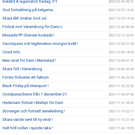
Inställd A lagsmatch fredag 7/1
2022-01-05 20:21
God fortsättning på helgerna..
2021-12-27 13:43
Skara IBK önskar God Jul
2021-12-23 14:54
Förlust mot Vänersborg för Dam/J
2021-12-20 00:56
Missade PP chanser kostade !
2021-12-10 22:41
Vaccinpass och legitimation imorgon kväll !
2021-12-09 21:43
Covid info
2021-12-06 18:09
Men vinst för Dam i Mariestad !
2021-12-04 21:31
Skara föll i Vänersborg
2021-12-04 20:40
Första förlusten ett faktum
2021-11-26 22:55
Black Friday på Intersport !
2021-11-25 22:32
Covidpass/bevis från 1 december-21
2021-11-24 07:40
Hedersam förlust i Mullsjö för Dam
2021-11-21 09:41
Storseger och fortsatt serieledning !
2021-11-19 22:11
Skara vände sent till ny vinst !
2021-11-10 21:59
Hult höll nollan i sjunde raka !
2021-11-06 19:05