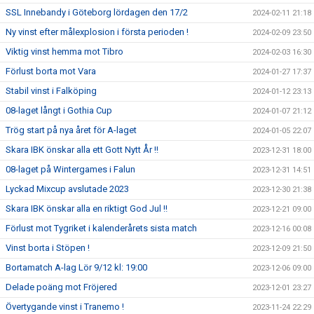
SSL Innebandy i Göteborg lördagen den 17/2
2024-02-11 21:18
Ny vinst efter målexplosion i första perioden !
2024-02-09 23:50
Viktig vinst hemma mot Tibro
2024-02-03 16:30
Förlust borta mot Vara
2024-01-27 17:37
Stabil vinst i Falköping
2024-01-12 23:13
08-laget långt i Gothia Cup
2024-01-07 21:12
Trög start på nya året för A-laget
2024-01-05 22:07
Skara IBK önskar alla ett Gott Nytt År !!
2023-12-31 18:00
08-laget på Wintergames i Falun
2023-12-31 14:51
Lyckad Mixcup avslutade 2023
2023-12-30 21:38
Skara IBK önskar alla en riktigt God Jul !!
2023-12-21 09:00
Förlust mot Tygriket i kalenderårets sista match
2023-12-16 00:08
Vinst borta i Stöpen !
2023-12-09 21:50
Bortamatch A-lag Lör 9/12 kl: 19:00
2023-12-06 09:00
Delade poäng mot Fröjered
2023-12-01 23:27
Övertygande vinst i Tranemo !
2023-11-24 22:29