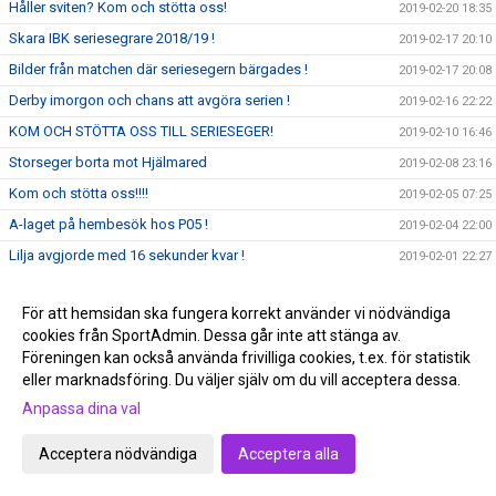
Håller sviten? Kom och stötta oss!
2019-02-20 18:35
Skara IBK seriesegrare 2018/19 !
2019-02-17 20:10
Bilder från matchen där seriesegern bärgades !
2019-02-17 20:08
Derby imorgon och chans att avgöra serien !
2019-02-16 22:22
KOM OCH STÖTTA OSS TILL SERIESEGER!
2019-02-10 16:46
Storseger borta mot Hjälmared
2019-02-08 23:16
Kom och stötta oss!!!!
2019-02-05 07:25
A-laget på hembesök hos P05 !
2019-02-04 22:00
Lilja avgjorde med 16 sekunder kvar !
2019-02-01 22:27
Dags att fylla borgen? Kom och stötta oss!
2019-01-27 18:27
För att hemsidan ska fungera korrekt använder vi nödvändiga
Delade poäng borta i Fritsla !
2019-01-25 21:43
cookies från SportAdmin. Dessa går inte att stänga av.
Vinst igen, men det satt hårt åt
2019-01-18 22:18
Föreningen kan också använda frivilliga cookies, t.ex. för statistik
Tobias Bergstrand 200 +
eller marknadsföring. Du väljer själv om du vill acceptera dessa.
2019-01-17 20:54
Anpassa dina val
Nyheter våren 2019!
2019-01-15 10:33
Kom och stötta våra lila krigare!
2019-01-13 20:13
Acceptera nödvändiga
Acceptera alla
Nya året börjar med en comeback!
2019-01-08 12:00