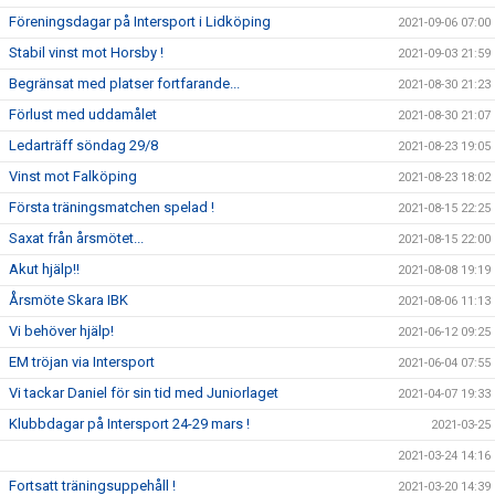
Föreningsdagar på Intersport i Lidköping
2021-09-06 07:00
Stabil vinst mot Horsby !
2021-09-03 21:59
Begränsat med platser fortfarande...
2021-08-30 21:23
Förlust med uddamålet
2021-08-30 21:07
Ledarträff söndag 29/8
2021-08-23 19:05
Vinst mot Falköping
2021-08-23 18:02
Första träningsmatchen spelad !
2021-08-15 22:25
Saxat från årsmötet...
2021-08-15 22:00
Akut hjälp!!
2021-08-08 19:19
Årsmöte Skara IBK
2021-08-06 11:13
Vi behöver hjälp!
2021-06-12 09:25
EM tröjan via Intersport
2021-06-04 07:55
Vi tackar Daniel för sin tid med Juniorlaget
2021-04-07 19:33
Klubbdagar på Intersport 24-29 mars !
2021-03-25
2021-03-24 14:16
Fortsatt träningsuppehåll !
2021-03-20 14:39