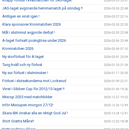
Knapp förlust i kvalmatchen för JAS-laget.
2026-03-29 20:07
JAS-laget avgörande hemmamatch på söndag !!
2026-03-24 22:48
Äntligen en vinst igen !
2026-02-27 22:16
Klara sponsorer Kronmatchen 2026
2026-02-20 22:20
Mål i slutminut avgjorde derbyt !
2026-02-20 22:08
A-laget fortsatt poänglösa under 2026
2026-02-06 22:48
Kronmatchen 2026
2026-02-04 07:10
Ny storförlust för A-laget
2026-02-01 23:04
Tung kväll och ny förlust
2026-01-23 21:54
Ny sur förlust i slutminuten !
2026-01-17 20:30
Förlust i slutsekunderna mot Lockerud
2026-01-09 22:21
Vinst i Sibben Cup för 2012/13 laget !!
2026-01-04 19:26
Mixcup 2025 med matchbilder
2025-12-27 19:52
Inför Mixcupen imorgon 27/12!
2025-12-26 12:49
Skara IBK önskar alla en riktigt God Jul !
2025-12-24 12:41
Stort Grattis Måns!!
2025-12-22 18:28