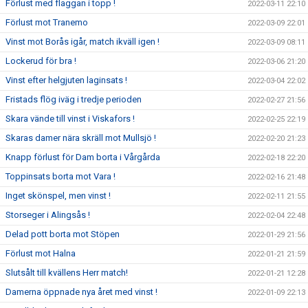
Förlust med flaggan i topp !
2022-03-11 22:10
Förlust mot Tranemo
2022-03-09 22:01
Vinst mot Borås igår, match ikväll igen !
2022-03-09 08:11
Lockerud för bra !
2022-03-06 21:20
Vinst efter helgjuten laginsats !
2022-03-04 22:02
Fristads flög iväg i tredje perioden
2022-02-27 21:56
Skara vände till vinst i Viskafors !
2022-02-25 22:19
Skaras damer nära skräll mot Mullsjö !
2022-02-20 21:23
Knapp förlust för Dam borta i Vårgårda
2022-02-18 22:20
Toppinsats borta mot Vara !
2022-02-16 21:48
Inget skönspel, men vinst !
2022-02-11 21:55
Storseger i Alingsås !
2022-02-04 22:48
Delad pott borta mot Stöpen
2022-01-29 21:56
Förlust mot Halna
2022-01-21 21:59
Slutsålt till kvällens Herr match!
2022-01-21 12:28
Damerna öppnade nya året med vinst !
2022-01-09 22:13