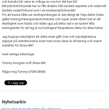
och kanske blir värre än många av oss tror det kan bli!
Riksidrottsförbundet har nu fått direktiv från landets experter och vidare till
KALENDER
landets underförbund som t.ex Innebandyförbundet!
För att kunna hålla ner smittspridningen är det viktigt att följa detta! Detta
gäller träning/träningsmatch/matcher och cuper under våren! Det är vår
LÄNKAR
skyldighet som klubb och ställa upp på detta vad vi än tycker! Alla
träningstider för att lag är nu borttagna! Respektera detta för allas hälsa!
VÅRA LAG
Jag hoppas naturligtvis att detta snart gått över och myndigheterna
släpper på restriktionerna snart men innan dess är all träning och match
WEBSHOP
inställda för Skara IBK!
MEDLEMSAVGIFTER
med vänliga hälsningar
50/50 LOTTERI
Tommy Snögren ordf Skara IBK
frågor ring Tommy 0708128443
Nyhetsarkiv