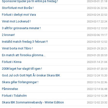
Sponsorer bjuder på fri entré på fredag !
2023-03-01 21:18
Storförlust mot Borås !
2023-02-26 22:56
Förlust i derbyt mot Vara
2023-02-24 22:52
Vinst mot Lockerud !
2023-02-17 22:24
3 alltför grönsvarta minuter !
2023-02-12 13:53
2 kronan!
2023-02-06 19:17
Inställd match fredag 3 februari !!
2023-02-03 12:52
Vinst borta mot Tibro !
2023-01-29 20:21
En match att försöka glömma...
2023-01-20 20:53
Förlust i Kinna
2023-01-14 21:04
2008 laget har slagit till igen !
2023-01-07 20:53
God Jul och Gott Nytt År önskar Skara IBK
2022-12-24 15:20
Skara gillar förlängningar !
2022-12-16 22:36
Påminnelse
2022-12-14 06:48
Förlust i Tidaholm
2022-12-10 12:28
Skara IBK Sommarinnebandy - Winter Edition
2022-12-02 23:32