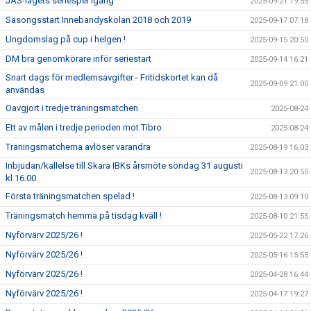
JAS-lagets seriespel igång
2025-09-21 19:55
Säsongsstart Innebandyskolan 2018 och 2019
2025-09-17 07:18
Ungdomslag på cup i helgen !
2025-09-15 20:50
DM bra genomkörare inför seriestart
2025-09-14 16:21
Snart dags för medlemsavgifter - Fritidskortet kan då
2025-09-09 21:00
användas
Oavgjort i tredje träningsmatchen
2025-08-24
Ett av målen i tredje perioden mot Tibro
2025-08-24
Träningsmatcherna avlöser varandra
2025-08-19 16:03
Inbjudan/kallelse till Skara IBKs årsmöte söndag 31 augusti
2025-08-13 20:55
kl 16.00
Första träningsmatchen spelad !
2025-08-13 09:10
Träningsmatch hemma på tisdag kväll !
2025-08-10 21:55
Nyförvärv 2025/26 !
2025-05-22 17:26
Nyförvärv 2025/26 !
2025-05-16 15:55
Nyförvärv 2025/26 !
2025-04-28 16:44
Nyförvärv 2025/26 !
2025-04-17 19:27