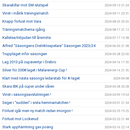
Skarakillar mot SM-slutspel
2024-09-13 21:24
Vinst i målrik träningsmatch
2024-09-11 23:31
Knapp förlust mot Vara
2024-08-25 20:55
Träningsmatcherna igång
2024-08-17 21:12
Kallelse/Inbjudan till årsmöte
2024-07-17 13:38
Alfred "Säsongens Distriktsspelare" Säsongen 2023/24
2024-06-03 21:38
Truppläget inför säsongen
2024-05-28 22:00
Lag 2013 på cupäventyr i Örebro
2024-04-16 17:35
Silver för 2008 laget i Mälarenergi Cup !
2024-04-14 21:35
Klart med nästa säsongs ledarstab för A-laget
2024-04-08
Skara IBK på cuper under våren
2024-03-28 20:28
Vinst i säsongsavslutningen !
2024-03-09 19:53
Seger i "sudden" i sista hemmamatchen !
2024-03-01 21:54
Förlust igår men ny match redan imorgon !
2024-02-29 19:25
Förlust mot Lockerud
2024-02-23 21:48
Stark upphämtning gav poäng
2024-02-16 22:14