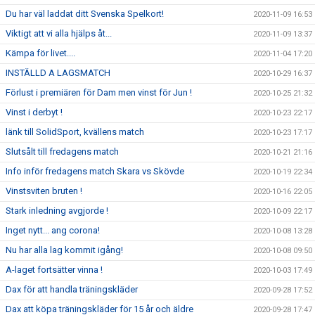
Du har väl laddat ditt Svenska Spelkort!
2020-11-09 16:53
Viktigt att vi alla hjälps åt...
2020-11-09 13:37
Kämpa för livet....
2020-11-04 17:20
INSTÄLLD A LAGSMATCH
2020-10-29 16:37
Förlust i premiären för Dam men vinst för Jun !
2020-10-25 21:32
Vinst i derbyt !
2020-10-23 22:17
länk till SolidSport, kvällens match
2020-10-23 17:17
Slutsålt till fredagens match
2020-10-21 21:16
Info inför fredagens match Skara vs Skövde
2020-10-19 22:34
Vinstsviten bruten !
2020-10-16 22:05
Stark inledning avgjorde !
2020-10-09 22:17
Inget nytt... ang corona!
2020-10-08 13:28
Nu har alla lag kommit igång!
2020-10-08 09:50
A-laget fortsätter vinna !
2020-10-03 17:49
Dax för att handla träningskläder
2020-09-28 17:52
Dax att köpa träningskläder för 15 år och äldre
2020-09-28 17:47