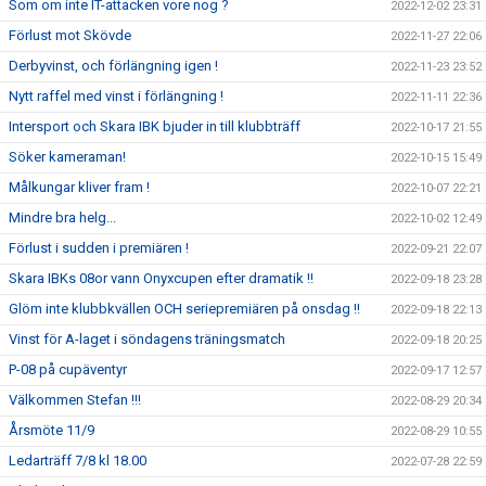
Som om inte IT-attacken vore nog ?
2022-12-02 23:31
Förlust mot Skövde
2022-11-27 22:06
Derbyvinst, och förlängning igen !
2022-11-23 23:52
Nytt raffel med vinst i förlängning !
2022-11-11 22:36
Intersport och Skara IBK bjuder in till klubbträff
2022-10-17 21:55
Söker kameraman!
2022-10-15 15:49
Målkungar kliver fram !
2022-10-07 22:21
Mindre bra helg...
2022-10-02 12:49
Förlust i sudden i premiären !
2022-09-21 22:07
Skara IBKs 08or vann Onyxcupen efter dramatik !!
2022-09-18 23:28
Glöm inte klubbkvällen OCH seriepremiären på onsdag !!
2022-09-18 22:13
Vinst för A-laget i söndagens träningsmatch
2022-09-18 20:25
P-08 på cupäventyr
2022-09-17 12:57
Välkommen Stefan !!!
2022-08-29 20:34
Årsmöte 11/9
2022-08-29 10:55
Ledarträff 7/8 kl 18.00
2022-07-28 22:59