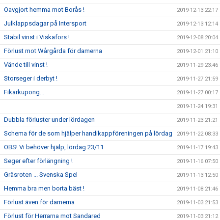
Oavgjort hemma mot Borås !
2019-12-13 22:17
Julklappsdagar på Intersport
2019-12-13 12:14
Stabil vinst i Viskafors !
2019-12-08 20:04
Förlust mot Wårgårda för damerna
2019-12-01 21:10
Vände till vinst !
2019-11-29 23:46
Storseger i derbyt !
2019-11-27 21:59
Fikarkupong...
2019-11-27 00:17
2019-11-24 19:31
Dubbla förluster under lördagen
2019-11-23 21:21
Schema för de som hjälper handikappföreningen på lördag
2019-11-22 08:33
OBS! Vi behöver hjälp, lördag 23/11
2019-11-17 19:43
Seger efter förlängning !
2019-11-16 07:50
Gräsroten ... Svenska Spel
2019-11-13 12:50
Hemma bra men borta bäst !
2019-11-08 21:46
Förlust även för damerna
2019-11-03 21:53
Förlust för Herrarna mot Sandared
2019-11-03 21:12