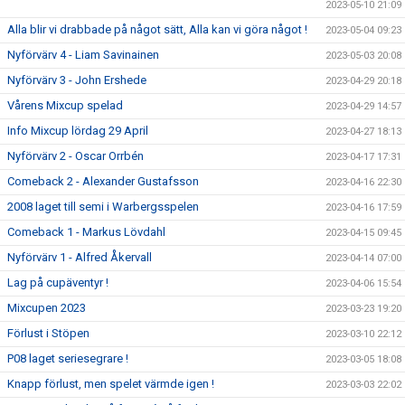
2023-05-10 21:09
Alla blir vi drabbade på något sätt, Alla kan vi göra något !
2023-05-04 09:23
Nyförvärv 4 - Liam Savinainen
2023-05-03 20:08
Nyförvärv 3 - John Ershede
2023-04-29 20:18
Vårens Mixcup spelad
2023-04-29 14:57
Info Mixcup lördag 29 April
2023-04-27 18:13
Nyförvärv 2 - Oscar Orrbén
2023-04-17 17:31
Comeback 2 - Alexander Gustafsson
2023-04-16 22:30
2008 laget till semi i Warbergsspelen
2023-04-16 17:59
Comeback 1 - Markus Lövdahl
2023-04-15 09:45
Nyförvärv 1 - Alfred Åkervall
2023-04-14 07:00
Lag på cupäventyr !
2023-04-06 15:54
Mixcupen 2023
2023-03-23 19:20
Förlust i Stöpen
2023-03-10 22:12
P08 laget seriesegrare !
2023-03-05 18:08
Knapp förlust, men spelet värmde igen !
2023-03-03 22:02