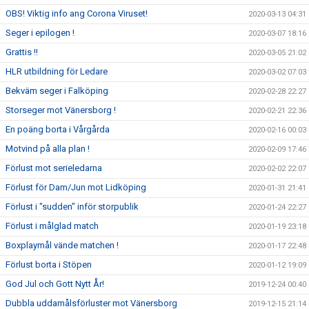
OBS! Viktig info ang Corona Viruset!
2020-03-13 04:31
Seger i epilogen !
2020-03-07 18:16
Grattis !!
2020-03-05 21:02
HLR utbildning för Ledare
2020-03-02 07:03
Bekväm seger i Falköping
2020-02-28 22:27
Storseger mot Vänersborg !
2020-02-21 22:36
En poäng borta i Vårgårda
2020-02-16 00:03
Motvind på alla plan !
2020-02-09 17:46
Förlust mot serieledarna
2020-02-02 22:07
Förlust för Dam/Jun mot Lidköping
2020-01-31 21:41
Förlust i "sudden" inför storpublik
2020-01-24 22:27
Förlust i målglad match
2020-01-19 23:18
Boxplaymål vände matchen !
2020-01-17 22:48
Förlust borta i Stöpen
2020-01-12 19:09
God Jul och Gott Nytt År!
2019-12-24 00:40
Dubbla uddamålsförluster mot Vänersborg
2019-12-15 21:14