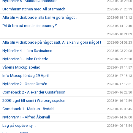
Nyförvärv 5 - Markus Johansson
2023-05-28 23:00
Utomhusmatchen med All Starmatch
2023-05-21 20:19
Alla blir vi drabbade, alla kan vi göra något !
2023-05-18 13:12
"Vi är bra på mer än innebandy !"
2023-05-14 12:40
2023-05-10 21:09
Alla blir vi drabbade på något sätt, Alla kan vi göra något !
2023-05-04 09:23
Nyförvärv 4 - Liam Savinainen
2023-05-03 20:08
Nyförvärv 3 - John Ershede
2023-04-29 20:18
Vårens Mixcup spelad
2023-04-29 14:57
Info Mixcup lördag 29 April
2023-04-27 18:13
Nyförvärv 2 - Oscar Orrbén
2023-04-17 17:31
Comeback 2 - Alexander Gustafsson
2023-04-16 22:30
2008 laget till semi i Warbergsspelen
2023-04-16 17:59
Comeback 1 - Markus Lövdahl
2023-04-15 09:45
Nyförvärv 1 - Alfred Åkervall
2023-04-14 07:00
Lag på cupäventyr !
2023-04-06 15:54