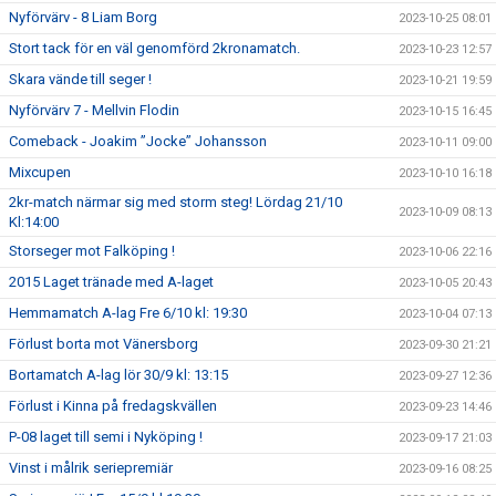
Nyförvärv - 8 Liam Borg
2023-10-25 08:01
Stort tack för en väl genomförd 2kronamatch.
2023-10-23 12:57
Skara vände till seger !
2023-10-21 19:59
Nyförvärv 7 - Mellvin Flodin
2023-10-15 16:45
Comeback - Joakim ”Jocke” Johansson
2023-10-11 09:00
Mixcupen
2023-10-10 16:18
2kr-match närmar sig med storm steg! Lördag 21/10
2023-10-09 08:13
Kl:14:00
Storseger mot Falköping !
2023-10-06 22:16
2015 Laget tränade med A-laget
2023-10-05 20:43
Hemmamatch A-lag Fre 6/10 kl: 19:30
2023-10-04 07:13
Förlust borta mot Vänersborg
2023-09-30 21:21
Bortamatch A-lag lör 30/9 kl: 13:15
2023-09-27 12:36
Förlust i Kinna på fredagskvällen
2023-09-23 14:46
P-08 laget till semi i Nyköping !
2023-09-17 21:03
Vinst i målrik seriepremiär
2023-09-16 08:25