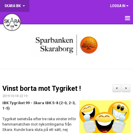
SKARA IBK
LOGGA IN
HEM
OM KLUBBEN
NYHETER
DOKUMENT
MATCHER
Vinst borta mot Tygriket !
<
>
KRONMATCHEN
2019-10-18 22:19
IBK Tygriket 99 - Skara IBK 5-8 (2-0, 2-3,
SERIETABELLER
1-5)
Tygriket serietvåa efter tre raka vinster inför
MATCHVÄRDSKAP
hemmamatchen mot nykomlingarna från
Skara. Kunde bara sluta på ett sätt, nej
TRÄNINGSSCHEMA