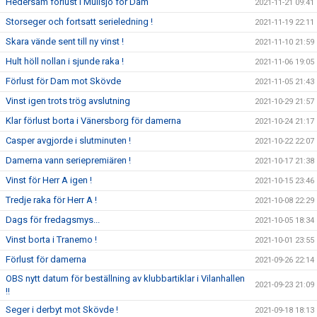
Hedersam förlust i Mullsjö för Dam
2021-11-21 09:41
Storseger och fortsatt serieledning !
2021-11-19 22:11
Skara vände sent till ny vinst !
2021-11-10 21:59
Hult höll nollan i sjunde raka !
2021-11-06 19:05
Förlust för Dam mot Skövde
2021-11-05 21:43
Vinst igen trots trög avslutning
2021-10-29 21:57
Klar förlust borta i Vänersborg för damerna
2021-10-24 21:17
Casper avgjorde i slutminuten !
2021-10-22 22:07
Damerna vann seriepremiären !
2021-10-17 21:38
Vinst för Herr A igen !
2021-10-15 23:46
Tredje raka för Herr A !
2021-10-08 22:29
Dags för fredagsmys...
2021-10-05 18:34
Vinst borta i Tranemo !
2021-10-01 23:55
Förlust för damerna
2021-09-26 22:14
OBS nytt datum för beställning av klubbartiklar i Vilanhallen
2021-09-23 21:09
!!
Seger i derbyt mot Skövde !
2021-09-18 18:13