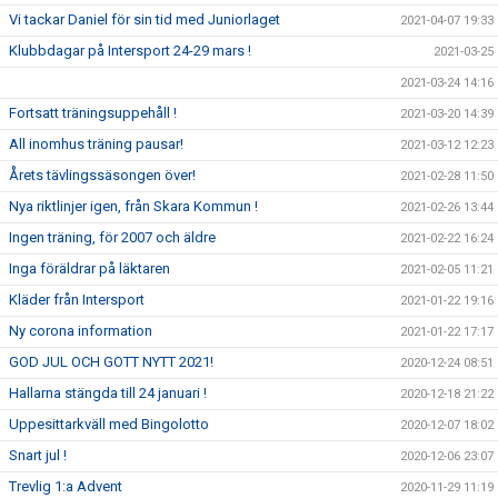
Vi tackar Daniel för sin tid med Juniorlaget
2021-04-07 19:33
Klubbdagar på Intersport 24-29 mars !
2021-03-25
2021-03-24 14:16
Fortsatt träningsuppehåll !
2021-03-20 14:39
All inomhus träning pausar!
2021-03-12 12:23
Årets tävlingssäsongen över!
2021-02-28 11:50
Nya riktlinjer igen, från Skara Kommun !
2021-02-26 13:44
Ingen träning, för 2007 och äldre
2021-02-22 16:24
Inga föräldrar på läktaren
2021-02-05 11:21
Kläder från Intersport
2021-01-22 19:16
Ny corona information
2021-01-22 17:17
GOD JUL OCH GOTT NYTT 2021!
2020-12-24 08:51
Hallarna stängda till 24 januari !
2020-12-18 21:22
Uppesittarkväll med Bingolotto
2020-12-07 18:02
Snart jul !
2020-12-06 23:07
Trevlig 1:a Advent
2020-11-29 11:19