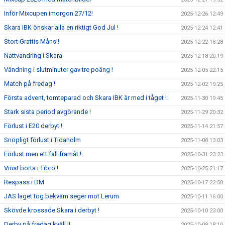
Inför Mixcupen imorgon 27/12!
2025-12-26 12:49
Skara IBK önskar alla en riktigt God Jul !
2025-12-24 12:41
Stort Grattis Måns!!
2025-12-22 18:28
Nattvandring i Skara
2025-12-18 20:19
Vändning i slutminuter gav tre poäng !
2025-12-05 22:15
Match på fredag !
2025-12-02 19:25
Första advent, tomteparad och Skara IBK är med i tåget !
2025-11-30 19:45
Stark sista period avgörande !
2025-11-29 20:32
Förlust i E20 derbyt !
2025-11-14 21:57
Snöpligt förlust i Tidaholm
2025-11-08 13:03
Förlust men ett fall framåt !
2025-10-31 23:23
Vinst borta i Tibro !
2025-10-25 21:17
Respass i DM
2025-10-17 22:50
JAS laget tog bekväm seger mot Lerum
2025-10-11 16:00
Skövde krossade Skara i derbyt !
2025-10-10 23:00
Derby på fredag kväll !!
2025-10-08 18:10