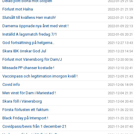
Delad pott borta mot Stöpen
2022-01-29 21:56
Förlust mot Halna
2022-01-21 21:59
Slutsålt till kvällens Herr match!
2022-01-21 12:28
Damerna öppnade nya året med vinst !
2022-01-09 22:13
Inställd A lagsmatch fredag 7/1
2022-01-05 20:21
God fortsättning på helgerna..
2021-12-27 13:43
Skara IBK önskar God Jul
2021-12-23 14:54
Förlust mot Vänersborg för Dam/J
2021-12-20 00:56
Missade PP chanser kostade !
2021-12-10 22:41
Vaccinpass och legitimation imorgon kväll !
2021-12-09 21:43
Covid info
2021-12-06 18:09
Men vinst för Dam i Mariestad !
2021-12-04 21:31
Skara föll i Vänersborg
2021-12-04 20:40
Första förlusten ett faktum
2021-11-26 22:55
Black Friday på Intersport !
2021-11-25 22:32
Covidpass/bevis från 1 december-21
2021-11-24 07:40