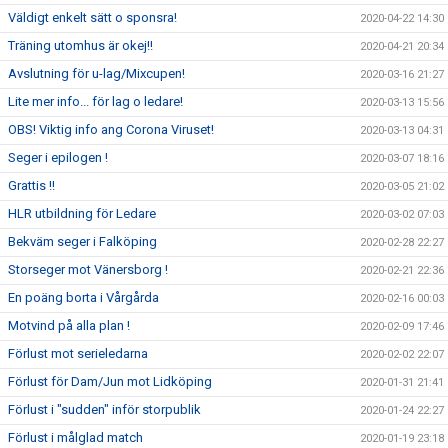
Väldigt enkelt sätt o sponsra!
2020-04-22 14:30
Träning utomhus är okej!!
2020-04-21 20:34
Avslutning för u-lag/Mixcupen!
2020-03-16 21:27
Lite mer info... för lag o ledare!
2020-03-13 15:56
OBS! Viktig info ang Corona Viruset!
2020-03-13 04:31
Seger i epilogen !
2020-03-07 18:16
Grattis !!
2020-03-05 21:02
HLR utbildning för Ledare
2020-03-02 07:03
Bekväm seger i Falköping
2020-02-28 22:27
Storseger mot Vänersborg !
2020-02-21 22:36
En poäng borta i Vårgårda
2020-02-16 00:03
Motvind på alla plan !
2020-02-09 17:46
Förlust mot serieledarna
2020-02-02 22:07
Förlust för Dam/Jun mot Lidköping
2020-01-31 21:41
Förlust i "sudden" inför storpublik
2020-01-24 22:27
Förlust i målglad match
2020-01-19 23:18