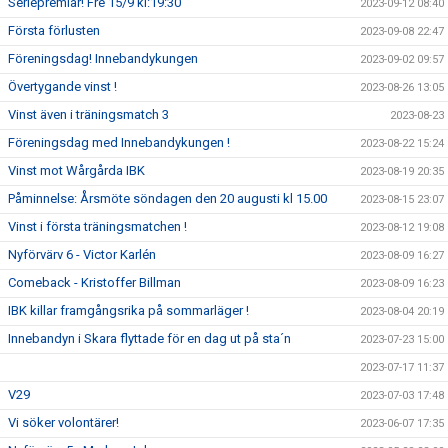
Seriepremiär! Fre 15/9 kl:19:30
2023-09-12 08:40
Första förlusten
2023-09-08 22:47
Föreningsdag! Innebandykungen
2023-09-02 09:57
Övertygande vinst !
2023-08-26 13:05
Vinst även i träningsmatch 3
2023-08-23
Föreningsdag med Innebandykungen !
2023-08-22 15:24
Vinst mot Wårgårda IBK
2023-08-19 20:35
Påminnelse: Årsmöte söndagen den 20 augusti kl 15.00
2023-08-15 23:07
Vinst i första träningsmatchen !
2023-08-12 19:08
Nyförvärv 6 - Victor Karlén
2023-08-09 16:27
Comeback - Kristoffer Billman
2023-08-09 16:23
IBK killar framgångsrika på sommarläger !
2023-08-04 20:19
Innebandyn i Skara flyttade för en dag ut på sta´n
2023-07-23 15:00
2023-07-17 11:37
V29
2023-07-03 17:48
Vi söker volontärer!
2023-06-07 17:35