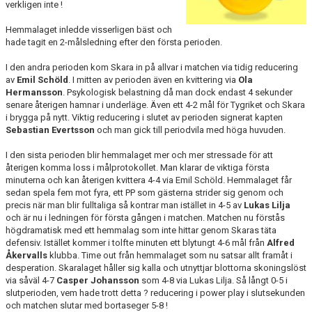
verkligen inte !
KALENDER
Hemmalaget inledde visserligen bäst och
hade tagit en 2-målsledning efter den första perioden.
LÄNKAR
I den andra perioden kom Skara in på allvar i matchen via tidig reducering
av
Emil Schöld
. I mitten av perioden även en kvittering via
Ola
VÅRA LAG
Hermansson
. Psykologisk belastning då man dock endast 4 sekunder
senare återigen hamnar i underläge. Även ett 4-2 mål för Tygriket och Skara
i brygga på nytt. Viktig reducering i slutet av perioden signerat kapten
WEBSHOP
Sebastian Evertsson
och man gick till periodvila med höga huvuden.
MEDLEMSAVGIFTER
I den sista perioden blir hemmalaget mer och mer stressade för att
återigen komma loss i målprotokollet. Man klarar de viktiga första
50/50 LOTTERI
minuterna och kan återigen kvittera 4-4 via Emil Schöld. Hemmalaget får
sedan spela fem mot fyra, ett PP som gästerna strider sig genom och
precis när man blir fulltaliga så kontrar man istället in 4-5 av
Lukas Lilja
och är nu i ledningen för första gången i matchen. Matchen nu förstås
högdramatisk med ett hemmalag som inte hittar genom Skaras täta
defensiv. Istället kommer i tolfte minuten ett blytungt 4-6 mål från
Alfred
Åkervalls
klubba. Time out från hemmalaget som nu satsar allt framåt i
desperation. Skaralaget håller sig kalla och utnyttjar blottorna skoningslöst
via såväl 4-7
Casper Johansson
som 4-8 via Lukas Lilja. Så långt 0-5 i
slutperioden, vem hade trott detta ? reducering i power play i slutsekunden
och matchen slutar med bortaseger 5-8 !