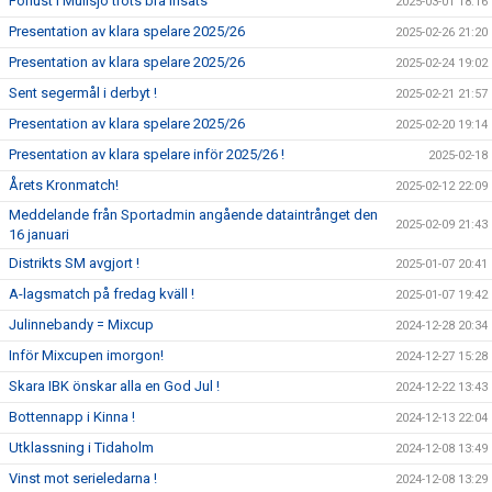
Förlust i Mullsjö trots bra insats
2025-03-01 18:16
Presentation av klara spelare 2025/26
2025-02-26 21:20
Presentation av klara spelare 2025/26
2025-02-24 19:02
Sent segermål i derbyt !
2025-02-21 21:57
Presentation av klara spelare 2025/26
2025-02-20 19:14
Presentation av klara spelare inför 2025/26 !
2025-02-18
Årets Kronmatch!
2025-02-12 22:09
Meddelande från Sportadmin angående dataintrånget den
2025-02-09 21:43
16 januari
Distrikts SM avgjort !
2025-01-07 20:41
A-lagsmatch på fredag kväll !
2025-01-07 19:42
Julinnebandy = Mixcup
2024-12-28 20:34
Inför Mixcupen imorgon!
2024-12-27 15:28
Skara IBK önskar alla en God Jul !
2024-12-22 13:43
Bottennapp i Kinna !
2024-12-13 22:04
Utklassning i Tidaholm
2024-12-08 13:49
Vinst mot serieledarna !
2024-12-08 13:29