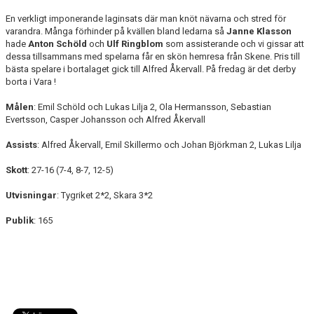
En verkligt imponerande laginsats där man knöt nävarna och stred för
varandra. Många förhinder på kvällen bland ledarna så
Janne Klasson
hade
Anton Schöld
och
Ulf Ringblom
som assisterande och vi gissar att
dessa tillsammans med spelarna får en skön hemresa från Skene. Pris till
bästa spelare i bortalaget gick till Alfred Åkervall. På fredag är det derby
borta i Vara !
Målen
: Emil Schöld och Lukas Lilja 2, Ola Hermansson, Sebastian
Evertsson, Casper Johansson och Alfred Åkervall
Assists
: Alfred Åkervall, Emil Skillermo och Johan Björkman 2, Lukas Lilja
Skott
: 27-16 (7-4, 8-7, 12-5)
Utvisningar
: Tygriket 2*2, Skara 3*2
Publik
: 165