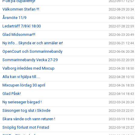
P-08 på cupäventyr
2022-09-17 12:57
Välkommen Stefan !!!
2022-08-29 20:34
Årsmöte 11/9
2022-08-29 10:55
Ledarträff 7/8 kl 18.00
2022-07-28 22:59
Glad Midsommar!!!
2022-06-23 20:49
Ny info... Skynda er och anmäler er!
2022-06-21 12:44
OpenCourt och Sommarinnebandy
2022-06-06 20:28
Sommarinnebandy Vecka 27-29
2022-05-22 20:59
Valborg inleddes med Mixcup
2022-04-30 18:50
Alla kan vi hjälpa till....
2022-04-28 10:10
Mixcupen lördag 30 april
2022-04-26 18:33
Glad Påsk!
2022-04-14 18:43
Ny serieseger bärgad !
2022-03-24 20:24
Säsongen tog slut i Skövde
2022-03-23 22:01
Skara vände och vann returen !
2022-03-19 19:43
Snöplig förlust mot Fristad
2022-03-18 23:27