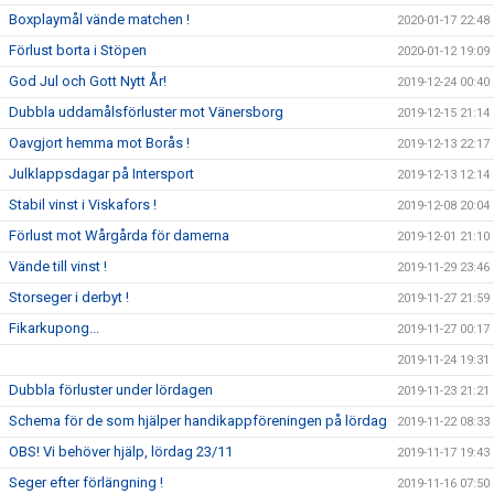
Boxplaymål vände matchen !
2020-01-17 22:48
Förlust borta i Stöpen
2020-01-12 19:09
God Jul och Gott Nytt År!
2019-12-24 00:40
Dubbla uddamålsförluster mot Vänersborg
2019-12-15 21:14
Oavgjort hemma mot Borås !
2019-12-13 22:17
Julklappsdagar på Intersport
2019-12-13 12:14
Stabil vinst i Viskafors !
2019-12-08 20:04
Förlust mot Wårgårda för damerna
2019-12-01 21:10
Vände till vinst !
2019-11-29 23:46
Storseger i derbyt !
2019-11-27 21:59
Fikarkupong...
2019-11-27 00:17
2019-11-24 19:31
Dubbla förluster under lördagen
2019-11-23 21:21
Schema för de som hjälper handikappföreningen på lördag
2019-11-22 08:33
OBS! Vi behöver hjälp, lördag 23/11
2019-11-17 19:43
Seger efter förlängning !
2019-11-16 07:50