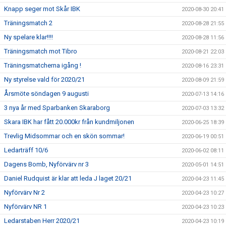
Knapp seger mot Skår IBK
2020-08-30 20:41
Träningsmatch 2
2020-08-28 21:55
Ny spelare klar!!!!
2020-08-28 11:56
Träningsmatch mot Tibro
2020-08-21 22:03
Träningsmatcherna igång !
2020-08-16 23:31
Ny styrelse vald för 2020/21
2020-08-09 21:59
Årsmöte söndagen 9 augusti
2020-07-13 14:16
3 nya år med Sparbanken Skaraborg
2020-07-03 13:32
Skara IBK har fått 20.000kr från kundmiljonen
2020-06-25 18:39
Trevlig Midsommar och en skön sommar!
2020-06-19 00:51
Ledarträff 10/6
2020-06-02 08:11
Dagens Bomb, Nyförvärv nr 3
2020-05-01 14:51
Daniel Rudquist är klar att leda J laget 20/21
2020-04-23 11:45
Nyförvärv Nr 2
2020-04-23 10:27
Nyförvärv NR 1
2020-04-23 10:23
Ledarstaben Herr 2020/21
2020-04-23 10:19