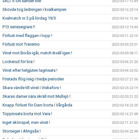
SKLT o SN sänder live
2022-03-17 15:49
Skövde tog ledningen i kvalkampen
2022-03-16 23:14
Kvalmatch nr 2 på lördag 19/3
2022-03-16 15:36
P13 seriesegrare !!
2022-03-13 13:44
Förlust med flaggan i topp !
2022-03-11 22:10
Förlust mot Tranemo
2022-03-09 22:01
Vinst mot Borås igår, match ikväll igen !
2022-03-09 08:11
Lockerud för bra !
2022-03-06 21:20
Vinst efter helgjuten laginsats !
2022-03-04 22:02
Fristads flög iväg i tredje perioden
2022-02-27 21:56
Skara vände till vinst i Viskafors !
2022-02-25 22:19
Skaras damer nära skräll mot Mullsjö !
2022-02-20 21:23
Knapp förlust för Dam borta i Vårgårda
2022-02-18 22:20
Toppinsats borta mot Vara !
2022-02-16 21:48
Inget skönspel, men vinst !
2022-02-11 21:55
Storseger i Alingsås !
2022-02-04 22:48