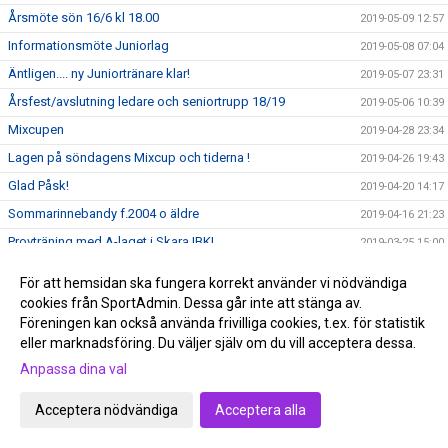
Årsmöte sön 16/6 kl 18.00
2019-05-09 12:57
Informationsmöte Juniorlag
2019-05-08 07:04
Äntligen.... ny Juniortränare klar!
2019-05-07 23:31
Årsfest/avslutning ledare och seniortrupp 18/19
2019-05-06 10:39
Mixcupen
2019-04-28 23:34
Lagen på söndagens Mixcup och tiderna !
2019-04-26 19:43
Glad Påsk!
2019-04-20 14:17
Sommarinnebandy f.2004 o äldre
2019-04-16 21:23
Provträning med A-laget i Skara IBK!
2019-03-25 15:00
Mixturnering 28 april
2019-03-18 12:05
För att hemsidan ska fungera korrekt använder vi nödvändiga
V 14 är Vilanhallen stängd!
2019-03-08 10:40
cookies från SportAdmin. Dessa går inte att stänga av.
Föreningen kan också använda frivilliga cookies, t.ex. för statistik
VilanCup möte sön 17/3 kl 17–18
2019-03-05 15:58
eller marknadsföring. Du väljer själv om du vill acceptera dessa.
Intersport informerar !
2019-03-03 20:21
Anpassa dina val
Fotoalbum Skara - Tibro 10-1
2019-03-02 18:49
Storseger i serieepilogen !
Acceptera nödvändiga
Acceptera alla
2019-03-02 18:47
(2 kronan) Lör 2/3 KL 13:00 Viktoriaskolan. Kom och stötta
2019-02-26 09:00