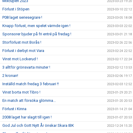
Mixcupen 2023
2023-03-23 19:20
Förlust i Stöpen
2023-03-10 22:12
P08 laget seriesegrare !
2023-03-05 18:08
Knapp förlust, men spelet värmde igen !
2023-03-03 22:02
Sponsorer bjuder på fri entré på fredag !
2023-03-01 21:18
Storförlust mot Borås !
2023-02-26 22:56
Förlust i derbyt mot Vara
2023-02-24 22:52
Vinst mot Lockerud !
2023-02-17 22:24
3 alltför grönsvarta minuter !
2023-02-12 13:53
2 kronan!
2023-02-06 19:17
Inställd match fredag 3 februari !!
2023-02-03 12:52
Vinst borta mot Tibro !
2023-01-29 20:21
En match att försöka glömma...
2023-01-20 20:53
Förlust i Kinna
2023-01-14 21:04
2008 laget har slagit till igen !
2023-01-07 20:53
God Jul och Gott Nytt År önskar Skara IBK
2022-12-24 15:20