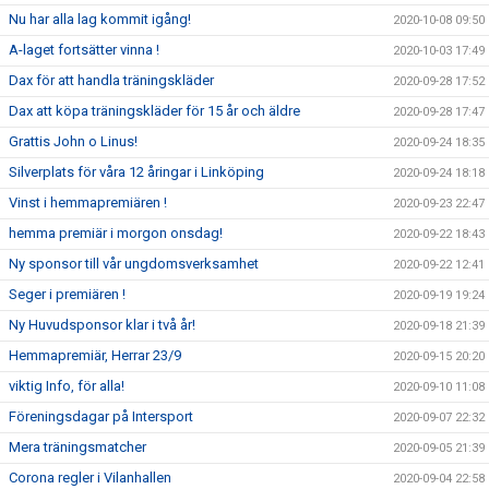
Nu har alla lag kommit igång!
2020-10-08 09:50
A-laget fortsätter vinna !
2020-10-03 17:49
Dax för att handla träningskläder
2020-09-28 17:52
Dax att köpa träningskläder för 15 år och äldre
2020-09-28 17:47
Grattis John o Linus!
2020-09-24 18:35
Silverplats för våra 12 åringar i Linköping
2020-09-24 18:18
Vinst i hemmapremiären !
2020-09-23 22:47
hemma premiär i morgon onsdag!
2020-09-22 18:43
Ny sponsor till vår ungdomsverksamhet
2020-09-22 12:41
Seger i premiären !
2020-09-19 19:24
Ny Huvudsponsor klar i två år!
2020-09-18 21:39
Hemmapremiär, Herrar 23/9
2020-09-15 20:20
viktig Info, för alla!
2020-09-10 11:08
Föreningsdagar på Intersport
2020-09-07 22:32
Mera träningsmatcher
2020-09-05 21:39
Corona regler i Vilanhallen
2020-09-04 22:58