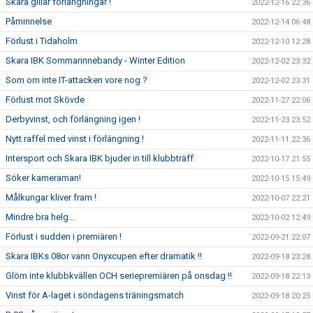
Skara gillar förlängningar !
2022-12-16 22:36
Påminnelse
2022-12-14 06:48
Förlust i Tidaholm
2022-12-10 12:28
Skara IBK Sommarinnebandy - Winter Edition
2022-12-02 23:32
Som om inte IT-attacken vore nog ?
2022-12-02 23:31
Förlust mot Skövde
2022-11-27 22:06
Derbyvinst, och förlängning igen !
2022-11-23 23:52
Nytt raffel med vinst i förlängning !
2022-11-11 22:36
Intersport och Skara IBK bjuder in till klubbträff
2022-10-17 21:55
Söker kameraman!
2022-10-15 15:49
Målkungar kliver fram !
2022-10-07 22:21
Mindre bra helg...
2022-10-02 12:49
Förlust i sudden i premiären !
2022-09-21 22:07
Skara IBKs 08or vann Onyxcupen efter dramatik !!
2022-09-18 23:28
Glöm inte klubbkvällen OCH seriepremiären på onsdag !!
2022-09-18 22:13
Vinst för A-laget i söndagens träningsmatch
2022-09-18 20:25