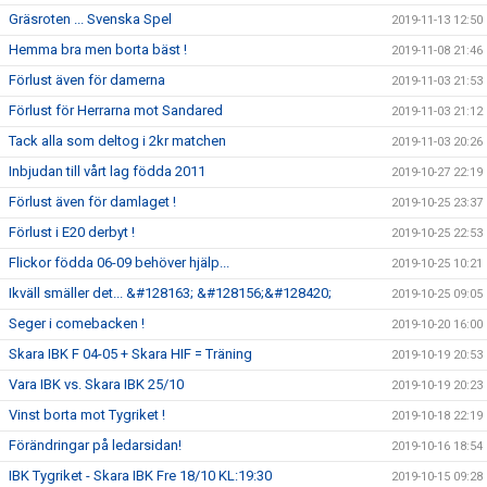
Gräsroten ... Svenska Spel
2019-11-13 12:50
Hemma bra men borta bäst !
2019-11-08 21:46
Förlust även för damerna
2019-11-03 21:53
Förlust för Herrarna mot Sandared
2019-11-03 21:12
Tack alla som deltog i 2kr matchen
2019-11-03 20:26
Inbjudan till vårt lag födda 2011
2019-10-27 22:19
Förlust även för damlaget !
2019-10-25 23:37
Förlust i E20 derbyt !
2019-10-25 22:53
Flickor födda 06-09 behöver hjälp...
2019-10-25 10:21
Ikväll smäller det... &#128163; &#128156;&#128420;
2019-10-25 09:05
Seger i comebacken !
2019-10-20 16:00
Skara IBK F 04-05 + Skara HIF = Träning
2019-10-19 20:53
Vara IBK vs. Skara IBK 25/10
2019-10-19 20:23
Vinst borta mot Tygriket !
2019-10-18 22:19
Förändringar på ledarsidan!
2019-10-16 18:54
IBK Tygriket - Skara IBK Fre 18/10 KL:19:30
2019-10-15 09:28