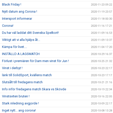
Black Friday !
2020-11-23 09:22
Nytt datum ang Corona !
2020-11-19 23:57
Intersport informerar
2020-11-18 00:30
Corona!
2020-11-16 17:21
Du har väl laddat ditt Svenska Spelkort!
2020-11-09 16:53
Viktigt att vi alla hjälps åt...
2020-11-09 13:37
Kämpa för livet....
2020-11-04 17:20
INSTÄLLD A LAGSMATCH
2020-10-29 16:37
Förlust i premiären för Dam men vinst för Jun !
2020-10-25 21:32
Vinst i derbyt !
2020-10-23 22:17
länk till SolidSport, kvällens match
2020-10-23 17:17
Slutsålt till fredagens match
2020-10-21 21:16
Info inför fredagens match Skara vs Skövde
2020-10-19 22:34
Vinstsviten bruten !
2020-10-16 22:05
Stark inledning avgjorde !
2020-10-09 22:17
Inget nytt... ang corona!
2020-10-08 13:28