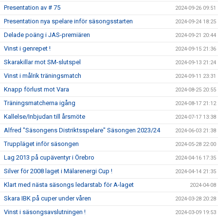
Presentation av # 75
2024-09-26 09:51
Presentation nya spelare inför säsongsstarten
2024-09-24 18:25
Delade poäng i JAS-premiären
2024-09-21 20:44
Vinst i genrepet !
2024-09-15 21:36
Skarakillar mot SM-slutspel
2024-09-13 21:24
Vinst i målrik träningsmatch
2024-09-11 23:31
Knapp förlust mot Vara
2024-08-25 20:55
Träningsmatcherna igång
2024-08-17 21:12
Kallelse/Inbjudan till årsmöte
2024-07-17 13:38
Alfred "Säsongens Distriktsspelare" Säsongen 2023/24
2024-06-03 21:38
Truppläget inför säsongen
2024-05-28 22:00
Lag 2013 på cupäventyr i Örebro
2024-04-16 17:35
Silver för 2008 laget i Mälarenergi Cup !
2024-04-14 21:35
Klart med nästa säsongs ledarstab för A-laget
2024-04-08
Skara IBK på cuper under våren
2024-03-28 20:28
Vinst i säsongsavslutningen !
2024-03-09 19:53