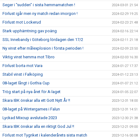
Seger i "sudden" i sista hemmamatchen !
2024-03-01 21:54
Förlust igår men ny match redan imorgon !
2024-02-29 19:25
Förlust mot Lockerud
2024-02-23 21:48
Stark upphämtning gav poäng
2024-02-16 22:14
SSL Innebandy i Göteborg lördagen den 17/2
2024-02-11 21:18
Ny vinst efter målexplosion i första perioden !
2024-02-09 23:50
Viktig vinst hemma mot Tibro
2024-02-03 16:30
Förlust borta mot Vara
2024-01-27 17:37
Stabil vinst i Falköping
2024-01-12 23:13
08-laget långt i Gothia Cup
2024-01-07 21:12
Trög start på nya året för A-laget
2024-01-05 22:07
Skara IBK önskar alla ett Gott Nytt År !!
2023-12-31 18:00
08-laget på Wintergames i Falun
2023-12-31 14:51
Lyckad Mixcup avslutade 2023
2023-12-30 21:38
Skara IBK önskar alla en riktigt God Jul !!
2023-12-21 09:00
Förlust mot Tygriket i kalenderårets sista match
2023-12-16 00:08