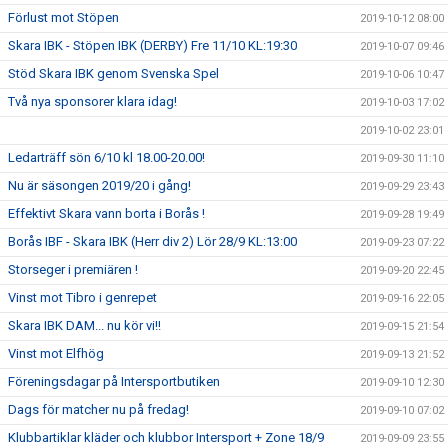
Förlust mot Stöpen
2019-10-12 08:00
Skara IBK - Stöpen IBK (DERBY) Fre 11/10 KL:19:30
2019-10-07 09:46
Stöd Skara IBK genom Svenska Spel
2019-10-06 10:47
Två nya sponsorer klara idag!
2019-10-03 17:02
2019-10-02 23:01
Ledarträff sön 6/10 kl 18.00-20.00!
2019-09-30 11:10
Nu är säsongen 2019/20 i gång!
2019-09-29 23:43
Effektivt Skara vann borta i Borås !
2019-09-28 19:49
Borås IBF - Skara IBK (Herr div 2) Lör 28/9 KL:13:00
2019-09-23 07:22
Storseger i premiären !
2019-09-20 22:45
Vinst mot Tibro i genrepet
2019-09-16 22:05
Skara IBK DAM... nu kör vi!!
2019-09-15 21:54
Vinst mot Elfhög
2019-09-13 21:52
Föreningsdagar på Intersportbutiken
2019-09-10 12:30
Dags för matcher nu på fredag!
2019-09-10 07:02
Klubbartiklar kläder och klubbor Intersport + Zone 18/9
2019-09-09 23:55