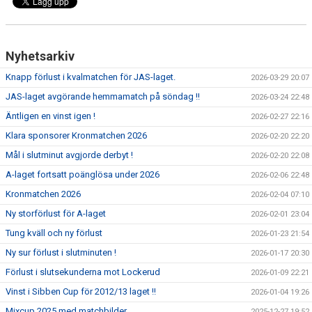
Nyhetsarkiv
Knapp förlust i kvalmatchen för JAS-laget.
2026-03-29 20:07
JAS-laget avgörande hemmamatch på söndag !!
2026-03-24 22:48
Äntligen en vinst igen !
2026-02-27 22:16
Klara sponsorer Kronmatchen 2026
2026-02-20 22:20
Mål i slutminut avgjorde derbyt !
2026-02-20 22:08
A-laget fortsatt poänglösa under 2026
2026-02-06 22:48
Kronmatchen 2026
2026-02-04 07:10
Ny storförlust för A-laget
2026-02-01 23:04
Tung kväll och ny förlust
2026-01-23 21:54
Ny sur förlust i slutminuten !
2026-01-17 20:30
Förlust i slutsekunderna mot Lockerud
2026-01-09 22:21
Vinst i Sibben Cup för 2012/13 laget !!
2026-01-04 19:26
Mixcup 2025 med matchbilder
2025-12-27 19:52