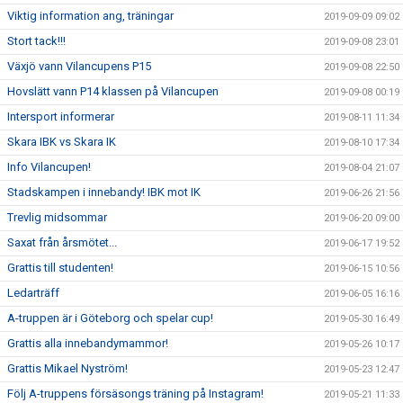
Viktig information ang, träningar
2019-09-09 09:02
Stort tack!!!
2019-09-08 23:01
Växjö vann Vilancupens P15
2019-09-08 22:50
Hovslätt vann P14 klassen på Vilancupen
2019-09-08 00:19
Intersport informerar
2019-08-11 11:34
Skara IBK vs Skara IK
2019-08-10 17:34
Info Vilancupen!
2019-08-04 21:07
Stadskampen i innebandy! IBK mot IK
2019-06-26 21:56
Trevlig midsommar
2019-06-20 09:00
Saxat från årsmötet...
2019-06-17 19:52
Grattis till studenten!
2019-06-15 10:56
Ledarträff
2019-06-05 16:16
A-truppen är i Göteborg och spelar cup!
2019-05-30 16:49
Grattis alla innebandymammor!
2019-05-26 10:17
Grattis Mikael Nyström!
2019-05-23 12:47
Följ A-truppens försäsongs träning på Instagram!
2019-05-21 11:33