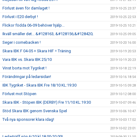
Förlust även för damlaget !
2019-10-25 23:37
Förlust i E20 derbyt !
2019-10-25 22:53
Flickor födda 06-09 behöver hjälp...
2019-10-25 10:21
Ikväll smäller det... &#128163; &#128156;&#128420;
2019-10-25 09:05
Seger i comebacken !
2019-10-20 16:00
Skara IBK F 04-05 + Skara HIF = Träning
2019-10-19 20:53
Vara IBK vs. Skara IBK 25/10
2019-10-19 20:23
Vinst borta mot Tygriket !
2019-10-18 22:19
Förändringar på ledarsidan!
2019-10-16 18:54
IBK Tygriket - Skara IBK Fre 18/10 KL:19:30
2019-10-15 09:28
Förlust mot Stöpen
2019-10-12 08:00
Skara IBK - Stöpen IBK (DERBY) Fre 11/10 KL:19:30
2019-10-07 09:46
Stöd Skara IBK genom Svenska Spel
2019-10-06 10:47
Två nya sponsorer klara idag!
2019-10-03 17:02
2019-10-02 23:01
Ledarträff sön 6/10 kl 18.00-20.00!
2019-09-30 11:10