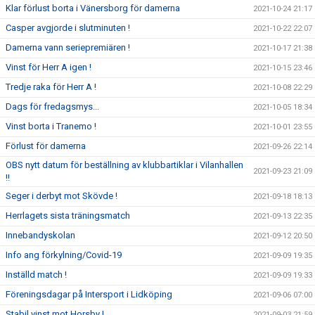
Klar förlust borta i Vänersborg för damerna
2021-10-24 21:17
Casper avgjorde i slutminuten !
2021-10-22 22:07
Damerna vann seriepremiären !
2021-10-17 21:38
Vinst för Herr A igen !
2021-10-15 23:46
Tredje raka för Herr A !
2021-10-08 22:29
Dags för fredagsmys...
2021-10-05 18:34
Vinst borta i Tranemo !
2021-10-01 23:55
Förlust för damerna
2021-09-26 22:14
OBS nytt datum för beställning av klubbartiklar i Vilanhallen
2021-09-23 21:09
!!
Seger i derbyt mot Skövde !
2021-09-18 18:13
Herrlagets sista träningsmatch
2021-09-13 22:35
Innebandyskolan
2021-09-12 20:50
Info ang förkylning/Covid-19
2021-09-09 19:35
Inställd match !
2021-09-09 19:33
Föreningsdagar på Intersport i Lidköping
2021-09-06 07:00
Stabil vinst mot Horsby !
2021-09-03 21:59