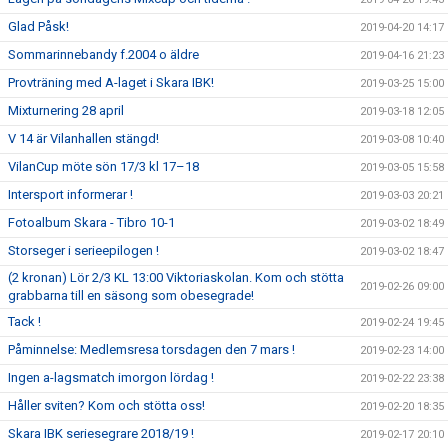
Glad Påsk!
2019-04-20 14:17
Sommarinnebandy f.2004 o äldre
2019-04-16 21:23
Provträning med A-laget i Skara IBK!
2019-03-25 15:00
Mixturnering 28 april
2019-03-18 12:05
V 14 är Vilanhallen stängd!
2019-03-08 10:40
VilanCup möte sön 17/3 kl 17–18
2019-03-05 15:58
Intersport informerar !
2019-03-03 20:21
Fotoalbum Skara - Tibro 10-1
2019-03-02 18:49
Storseger i serieepilogen !
2019-03-02 18:47
(2 kronan) Lör 2/3 KL 13:00 Viktoriaskolan. Kom och stötta
2019-02-26 09:00
grabbarna till en säsong som obesegrade!
Tack !
2019-02-24 19:45
Påminnelse: Medlemsresa torsdagen den 7 mars !
2019-02-23 14:00
Ingen a-lagsmatch imorgon lördag !
2019-02-22 23:38
Håller sviten? Kom och stötta oss!
2019-02-20 18:35
Skara IBK seriesegrare 2018/19 !
2019-02-17 20:10