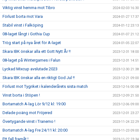
Viktig vinst hemma mot Tibro
2024-02-03 16:30
Förlust borta mot Vara
2024-01-27 17:37
Stabil vinst i Falköping
2024-01-12 23:13
08-laget långt i Gothia Cup
2024-01-07 21:12
Trög start på nya året för A-laget
2024-01-05 22:07
Skara IBK önskar alla ett Gott Nytt År !!
2023-12-31 18:00
08-laget på Wintergames i Falun
2023-12-31 14:51
Lyckad Mixcup avslutade 2023
2023-12-30 21:38
Skara IBK önskar alla en riktigt God Jul !!
2023-12-21 09:00
Förlust mot Tygriket i kalenderårets sista match
2023-12-16 00:08
Vinst borta i Stöpen !
2023-12-09 21:50
Bortamatch A-lag Lör 9/12 kl: 19:00
2023-12-06 09:00
Delade poäng mot Fröjered
2023-12-01 23:27
Övertygande vinst i Tranemo !
2023-11-24 22:29
Bortamatch A-lag Fre 24/11 kl: 20:00
2023-11-23 09:00
Ett fall framåt !
2023-11-22 23:34