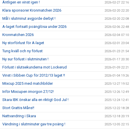
Äntligen en vinst igen !
2026-02-27 22:16
Klara sponsorer Kronmatchen 2026
2026-02-20 22:20
Mål i slutminut avgjorde derbyt !
2026-02-20 22:08
A-laget fortsatt poänglösa under 2026
2026-02-06 22:48
Kronmatchen 2026
2026-02-04 07:10
Ny storförlust för A-laget
2026-02-01 23:04
Tung kväll och ny förlust
2026-01-23 21:54
Ny sur förlust i slutminuten !
2026-01-17 20:30
Förlust i slutsekunderna mot Lockerud
2026-01-09 22:21
Vinst i Sibben Cup för 2012/13 laget !!
2026-01-04 19:26
Mixcup 2025 med matchbilder
2025-12-27 19:52
Inför Mixcupen imorgon 27/12!
2025-12-26 12:49
Skara IBK önskar alla en riktigt God Jul !
2025-12-24 12:41
Stort Grattis Måns!!
2025-12-22 18:28
Nattvandring i Skara
2025-12-18 20:19
Vändning i slutminuter gav tre poäng !
2025-12-05 22:15