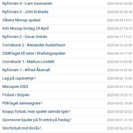
Nyförvärv 4 - Liam Savinainen
2023-05-03 20:08
Nyförvärv 3 - John Ershede
2023-04-29 20:18
Vårens Mixcup spelad
2023-04-29 14:57
Info Mixcup lördag 29 April
2023-04-27 18:13
Nyförvärv 2 - Oscar Orrbén
2023-04-17 17:31
Comeback 2 - Alexander Gustafsson
2023-04-16 22:30
2008 laget till semi i Warbergsspelen
2023-04-16 17:59
Comeback 1 - Markus Lövdahl
2023-04-15 09:45
Nyförvärv 1 - Alfred Åkervall
2023-04-14 07:00
Lag på cupäventyr !
2023-04-06 15:54
Mixcupen 2023
2023-03-23 19:20
Förlust i Stöpen
2023-03-10 22:12
P08 laget seriesegrare !
2023-03-05 18:08
Knapp förlust, men spelet värmde igen !
2023-03-03 22:02
Sponsorer bjuder på fri entré på fredag !
2023-03-01 21:18
Storförlust mot Borås !
2023-02-26 22:56