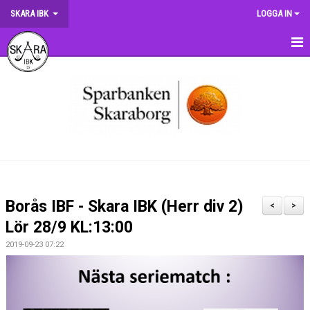
SKARA IBK
LOGGA IN
HEM
OM KLUBBEN
NYHETER
DOKUMENT
MATCHER
Borås IBF - Skara IBK (Herr div 2)
<
>
KRONMATCHEN
Lör 28/9 KL:13:00
2019-09-23 07:22
SERIETABELLER
MATCHVÄRDSKAP
TRÄNINGSSCHEMA