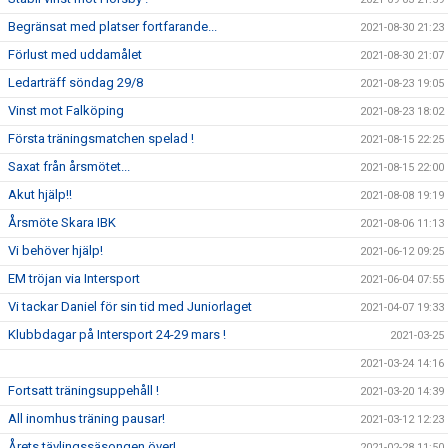
Begränsat med platser fortfarande...
2021-08-30 21:23
Förlust med uddamålet
2021-08-30 21:07
Ledarträff söndag 29/8
2021-08-23 19:05
Vinst mot Falköping
2021-08-23 18:02
Första träningsmatchen spelad !
2021-08-15 22:25
Saxat från årsmötet...
2021-08-15 22:00
Akut hjälp!!
2021-08-08 19:19
Årsmöte Skara IBK
2021-08-06 11:13
Vi behöver hjälp!
2021-06-12 09:25
EM tröjan via Intersport
2021-06-04 07:55
Vi tackar Daniel för sin tid med Juniorlaget
2021-04-07 19:33
Klubbdagar på Intersport 24-29 mars !
2021-03-25
2021-03-24 14:16
Fortsatt träningsuppehåll !
2021-03-20 14:39
All inomhus träning pausar!
2021-03-12 12:23
Årets tävlingssäsongen över!
2021-02-28 11:50