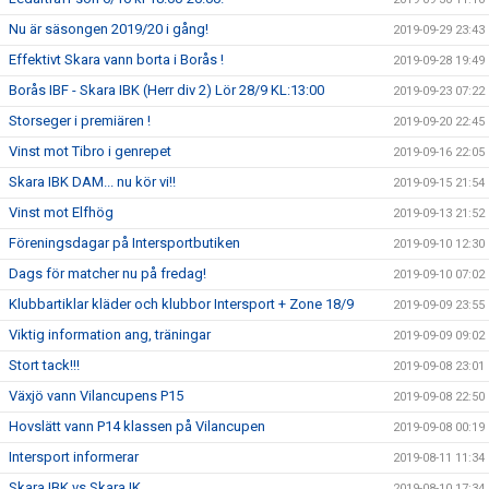
Nu är säsongen 2019/20 i gång!
2019-09-29 23:43
Effektivt Skara vann borta i Borås !
2019-09-28 19:49
Borås IBF - Skara IBK (Herr div 2) Lör 28/9 KL:13:00
2019-09-23 07:22
Storseger i premiären !
2019-09-20 22:45
Vinst mot Tibro i genrepet
2019-09-16 22:05
Skara IBK DAM... nu kör vi!!
2019-09-15 21:54
Vinst mot Elfhög
2019-09-13 21:52
Föreningsdagar på Intersportbutiken
2019-09-10 12:30
Dags för matcher nu på fredag!
2019-09-10 07:02
Klubbartiklar kläder och klubbor Intersport + Zone 18/9
2019-09-09 23:55
Viktig information ang, träningar
2019-09-09 09:02
Stort tack!!!
2019-09-08 23:01
Växjö vann Vilancupens P15
2019-09-08 22:50
Hovslätt vann P14 klassen på Vilancupen
2019-09-08 00:19
Intersport informerar
2019-08-11 11:34
Skara IBK vs Skara IK
2019-08-10 17:34