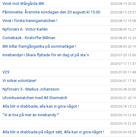
Vinst mot Wårgårda IBK
2023-08-19 20:35
Påminnelse: Årsmöte söndagen den 20 augusti kl 15.00
2023-08-15 23:07
Vinst i första träningsmatchen !
2023-08-12 19:08
Nyförvärv 6 - Victor Karlén
2023-08-09 16:27
Comeback - Kristoffer Billman
2023-08-09 16:23
IBK killar framgångsrika på sommarläger !
2023-08-04 20:19
Innebandyn i Skara flyttade för en dag ut på sta´n
2023-07-23 15:00
2023-07-17 11:37
V29
2023-07-03 17:48
Vi söker volontärer!
2023-06-07 17:35
Nyförvärv 5 - Markus Johansson
2023-05-28 23:00
Utomhusmatchen med All Starmatch
2023-05-21 20:19
Alla blir vi drabbade, alla kan vi göra något !
2023-05-18 13:12
"Vi är bra på mer än innebandy !"
2023-05-14 12:40
2023-05-10 21:09
Alla blir vi drabbade på något sätt, Alla kan vi göra något !
2023-05-04 09:23