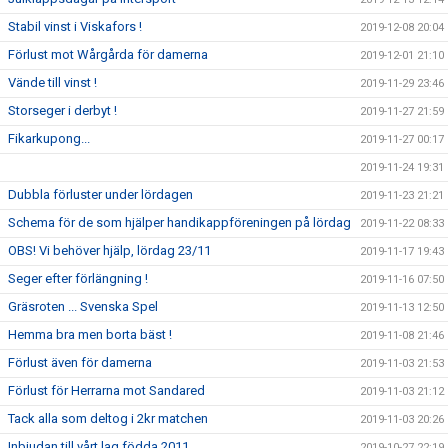
Stabil vinst i Viskafors !
2019-12-08 20:04
Förlust mot Wårgårda för damerna
2019-12-01 21:10
Vände till vinst !
2019-11-29 23:46
Storseger i derbyt !
2019-11-27 21:59
Fikarkupong...
2019-11-27 00:17
2019-11-24 19:31
Dubbla förluster under lördagen
2019-11-23 21:21
Schema för de som hjälper handikappföreningen på lördag
2019-11-22 08:33
OBS! Vi behöver hjälp, lördag 23/11
2019-11-17 19:43
Seger efter förlängning !
2019-11-16 07:50
Gräsroten ... Svenska Spel
2019-11-13 12:50
Hemma bra men borta bäst !
2019-11-08 21:46
Förlust även för damerna
2019-11-03 21:53
Förlust för Herrarna mot Sandared
2019-11-03 21:12
Tack alla som deltog i 2kr matchen
2019-11-03 20:26
Inbjudan till vårt lag födda 2011
2019-10-27 22:19