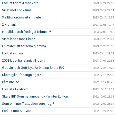
Förlust i derbyt mot Vara
2023-02-24 22:52
Vinst mot Lockerud !
2023-02-17 22:24
3 alltför grönsvarta minuter !
2023-02-12 13:53
2 kronan!
2023-02-06 19:17
Inställd match fredag 3 februari !!
2023-02-03 12:52
Vinst borta mot Tibro !
2023-01-29 20:21
En match att försöka glömma...
2023-01-20 20:53
Förlust i Kinna
2023-01-14 21:04
2008 laget har slagit till igen !
2023-01-07 20:53
God Jul och Gott Nytt År önskar Skara IBK
2022-12-24 15:20
Skara gillar förlängningar !
2022-12-16 22:36
Påminnelse
2022-12-14 06:48
Förlust i Tidaholm
2022-12-10 12:28
Skara IBK Sommarinnebandy - Winter Edition
2022-12-02 23:32
Som om inte IT-attacken vore nog ?
2022-12-02 23:31
Förlust mot Skövde
2022-11-27 22:06