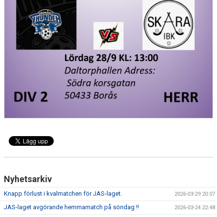
KALENDER
LÄNKAR
VÅRA LAG
WEBSHOP
MEDLEMSAVGIFTER
50/50 LOTTERI
Nyhetsarkiv
Knapp förlust i kvalmatchen för JAS-laget.
2026-03-29 20:07
JAS-laget avgörande hemmamatch på söndag !!
2026-03-24 22:48