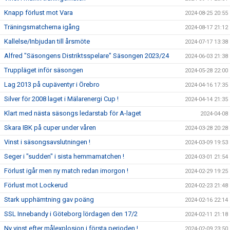
Knapp förlust mot Vara
2024-08-25 20:55
Träningsmatcherna igång
2024-08-17 21:12
Kallelse/Inbjudan till årsmöte
2024-07-17 13:38
Alfred "Säsongens Distriktsspelare" Säsongen 2023/24
2024-06-03 21:38
Truppläget inför säsongen
2024-05-28 22:00
Lag 2013 på cupäventyr i Örebro
2024-04-16 17:35
Silver för 2008 laget i Mälarenergi Cup !
2024-04-14 21:35
Klart med nästa säsongs ledarstab för A-laget
2024-04-08
Skara IBK på cuper under våren
2024-03-28 20:28
Vinst i säsongsavslutningen !
2024-03-09 19:53
Seger i "sudden" i sista hemmamatchen !
2024-03-01 21:54
Förlust igår men ny match redan imorgon !
2024-02-29 19:25
Förlust mot Lockerud
2024-02-23 21:48
Stark upphämtning gav poäng
2024-02-16 22:14
SSL Innebandy i Göteborg lördagen den 17/2
2024-02-11 21:18
Ny vinst efter målexplosion i första perioden !
2024-02-09 23:50