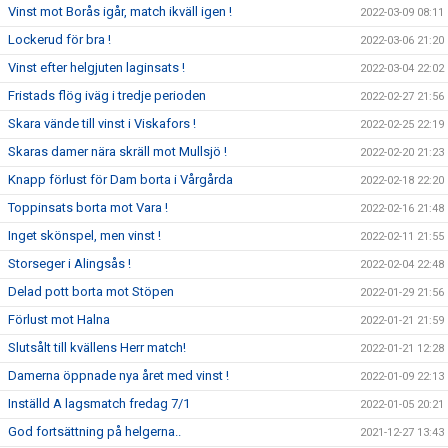
Vinst mot Borås igår, match ikväll igen !
2022-03-09 08:11
Lockerud för bra !
2022-03-06 21:20
Vinst efter helgjuten laginsats !
2022-03-04 22:02
Fristads flög iväg i tredje perioden
2022-02-27 21:56
Skara vände till vinst i Viskafors !
2022-02-25 22:19
Skaras damer nära skräll mot Mullsjö !
2022-02-20 21:23
Knapp förlust för Dam borta i Vårgårda
2022-02-18 22:20
Toppinsats borta mot Vara !
2022-02-16 21:48
Inget skönspel, men vinst !
2022-02-11 21:55
Storseger i Alingsås !
2022-02-04 22:48
Delad pott borta mot Stöpen
2022-01-29 21:56
Förlust mot Halna
2022-01-21 21:59
Slutsålt till kvällens Herr match!
2022-01-21 12:28
Damerna öppnade nya året med vinst !
2022-01-09 22:13
Inställd A lagsmatch fredag 7/1
2022-01-05 20:21
God fortsättning på helgerna..
2021-12-27 13:43