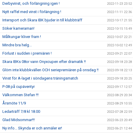
Derbyvinst, och förlängning igen !
2022-11-23 23:52
Nytt raffel med vinst i förlängning !
2022-11-11 22:36
Intersport och Skara IBK bjuder in till klubbträff
2022-10-17 21:55
Söker kameraman!
2022-10-15 15:49
Målkungar kliver fram !
2022-10-07 22:21
Mindre bra helg...
2022-10-02 12:49
Förlust i sudden i premiären !
2022-09-21 22:07
Skara IBKs 08or vann Onyxcupen efter dramatik !!
2022-09-18 23:28
Glöm inte klubbkvällen OCH seriepremiären på onsdag !!
2022-09-18 22:13
Vinst för A-laget i söndagens träningsmatch
2022-09-18 20:25
P-08 på cupäventyr
2022-09-17 12:57
Välkommen Stefan !!!
2022-08-29 20:34
Årsmöte 11/9
2022-08-29 10:55
Ledarträff 7/8 kl 18.00
2022-07-28 22:59
Glad Midsommar!!!
2022-06-23 20:49
Ny info... Skynda er och anmäler er!
2022-06-21 12:44