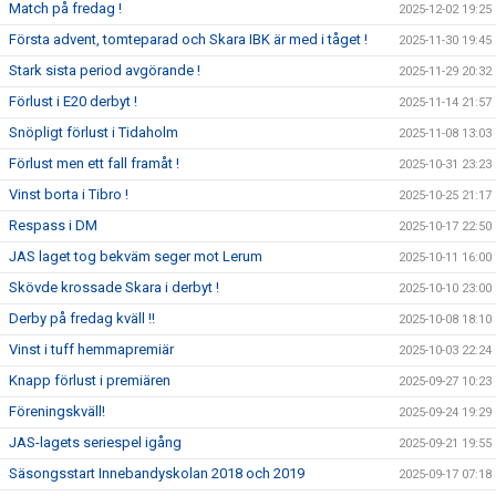
Match på fredag !
2025-12-02 19:25
Första advent, tomteparad och Skara IBK är med i tåget !
2025-11-30 19:45
Stark sista period avgörande !
2025-11-29 20:32
Förlust i E20 derbyt !
2025-11-14 21:57
Snöpligt förlust i Tidaholm
2025-11-08 13:03
Förlust men ett fall framåt !
2025-10-31 23:23
Vinst borta i Tibro !
2025-10-25 21:17
Respass i DM
2025-10-17 22:50
JAS laget tog bekväm seger mot Lerum
2025-10-11 16:00
Skövde krossade Skara i derbyt !
2025-10-10 23:00
Derby på fredag kväll !!
2025-10-08 18:10
Vinst i tuff hemmapremiär
2025-10-03 22:24
Knapp förlust i premiären
2025-09-27 10:23
Föreningskväll!
2025-09-24 19:29
JAS-lagets seriespel igång
2025-09-21 19:55
Säsongsstart Innebandyskolan 2018 och 2019
2025-09-17 07:18