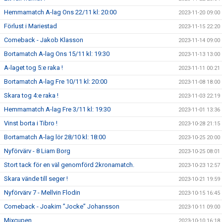
Hemmamatch A-lag Ons 22/11 kl: 20:00
2023-11-20 09:00
Förlust i Mariestad
2023-11-15 22:20
Comeback - Jakob Klasson
2023-11-14 09:00
Bortamatch A-lag Ons 15/11 kl: 19:30
2023-11-13 13:00
A-laget tog 5:e raka !
2023-11-11 00:21
Bortamatch A-lag Fre 10/11 kl: 20:00
2023-11-08 18:00
Skara tog 4:e raka !
2023-11-03 22:19
Hemmamatch A-lag Fre 3/11 kl: 19:30
2023-11-01 13:36
Vinst borta i Tibro !
2023-10-28 21:15
Bortamatch A-lag lör 28/10 kl: 18:00
2023-10-25 20:00
Nyförvärv - 8 Liam Borg
2023-10-25 08:01
Stort tack för en väl genomförd 2kronamatch.
2023-10-23 12:57
Skara vände till seger !
2023-10-21 19:59
Nyförvärv 7 - Mellvin Flodin
2023-10-15 16:45
Comeback - Joakim ”Jocke” Johansson
2023-10-11 09:00
Mixcupen
2023-10-10 16:18