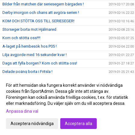
Bilder från matchen där seriesegern bärgades !
2019-02-17 20:08
Derby imorgon och chans att avgöra serien !
2019-02-16 22:22
KOM OCH STÖTTA OSS TILL SERIESEGER!
2019-02-10 16:46
Storseger borta mot Hjälmared
2019-02-08 23:16
Kom och stötta oss!!!!
2019-02-05 07:25
A-laget på hembesök hos P05 !
2019-02-04 22:00
Lilja avgjorde med 16 sekunder kvar !
2019-02-01 22:27
Dags att fylla borgen? Kom och stötta oss!
2019-01-27 18:27
Delade poäng borta i Fritsla !
2019-01-25 21:43
Vinst igen, men det satt hårt åt
2019-01-18 22:18
För att hemsidan ska fungera korrekt använder vi nödvändiga
Tobias Bergstrand 200 +
2019-01-17 20:54
cookies från SportAdmin. Dessa går inte att stänga av.
Nyheter våren 2019!
Föreningen kan också använda frivilliga cookies, t.ex. för statistik
2019-01-15 10:33
eller marknadsföring. Du väljer själv om du vill acceptera dessa.
Kom och stötta våra lila krigare!
2019-01-13 20:13
Anpassa dina val
Nya året börjar med en comeback!
2019-01-08 12:00
Lycka till Emil Skillermo och distriktslaget i SM i helgen!
2019-01-02 21:30
Acceptera nödvändiga
Acceptera alla
God Jul och Gott Nytt År!
2018-12-22 23:06