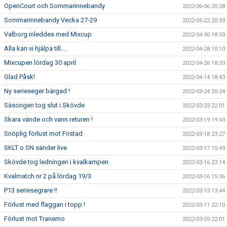
OpenCourt och Sommarinnebandy
2022-06-06 20:28
Sommarinnebandy Vecka 27-29
2022-05-22 20:59
Valborg inleddes med Mixcup
2022-04-30 18:50
Alla kan vi hjälpa till....
2022-04-28 10:10
Mixcupen lördag 30 april
2022-04-26 18:33
Glad Påsk!
2022-04-14 18:43
Ny serieseger bärgad !
2022-03-24 20:24
Säsongen tog slut i Skövde
2022-03-23 22:01
Skara vände och vann returen !
2022-03-19 19:43
Snöplig förlust mot Fristad
2022-03-18 23:27
SKLT o SN sänder live
2022-03-17 15:49
Skövde tog ledningen i kvalkampen
2022-03-16 23:14
Kvalmatch nr 2 på lördag 19/3
2022-03-16 15:36
P13 seriesegrare !!
2022-03-13 13:44
Förlust med flaggan i topp !
2022-03-11 22:10
Förlust mot Tranemo
2022-03-09 22:01