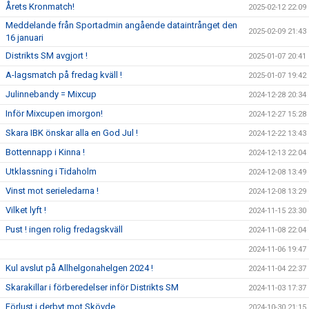
Årets Kronmatch!
2025-02-12 22:09
Meddelande från Sportadmin angående dataintrånget den
2025-02-09 21:43
16 januari
Distrikts SM avgjort !
2025-01-07 20:41
A-lagsmatch på fredag kväll !
2025-01-07 19:42
Julinnebandy = Mixcup
2024-12-28 20:34
Inför Mixcupen imorgon!
2024-12-27 15:28
Skara IBK önskar alla en God Jul !
2024-12-22 13:43
Bottennapp i Kinna !
2024-12-13 22:04
Utklassning i Tidaholm
2024-12-08 13:49
Vinst mot serieledarna !
2024-12-08 13:29
Vilket lyft !
2024-11-15 23:30
Pust ! ingen rolig fredagskväll
2024-11-08 22:04
2024-11-06 19:47
Kul avslut på Allhelgonahelgen 2024 !
2024-11-04 22:37
Skarakillar i förberedelser inför Distrikts SM
2024-11-03 17:37
Förlust i derbyt mot Skövde
2024-10-30 21:15