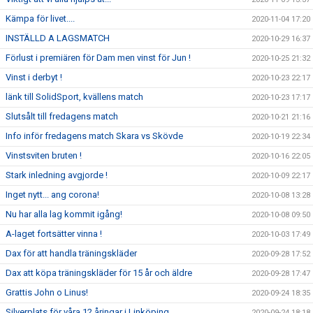
Kämpa för livet....
2020-11-04 17:20
INSTÄLLD A LAGSMATCH
2020-10-29 16:37
Förlust i premiären för Dam men vinst för Jun !
2020-10-25 21:32
Vinst i derbyt !
2020-10-23 22:17
länk till SolidSport, kvällens match
2020-10-23 17:17
Slutsålt till fredagens match
2020-10-21 21:16
Info inför fredagens match Skara vs Skövde
2020-10-19 22:34
Vinstsviten bruten !
2020-10-16 22:05
Stark inledning avgjorde !
2020-10-09 22:17
Inget nytt... ang corona!
2020-10-08 13:28
Nu har alla lag kommit igång!
2020-10-08 09:50
A-laget fortsätter vinna !
2020-10-03 17:49
Dax för att handla träningskläder
2020-09-28 17:52
Dax att köpa träningskläder för 15 år och äldre
2020-09-28 17:47
Grattis John o Linus!
2020-09-24 18:35
Silverplats för våra 12 åringar i Linköping
2020-09-24 18:18