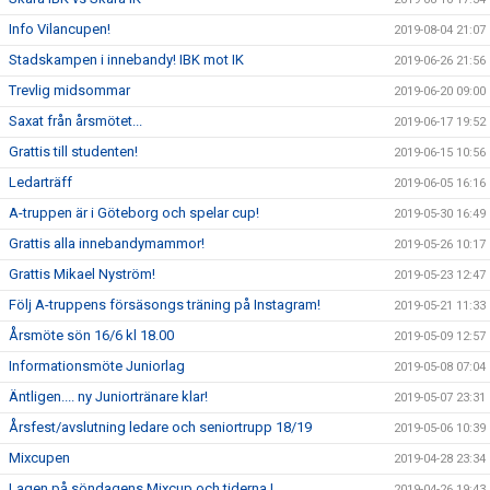
Info Vilancupen!
2019-08-04 21:07
Stadskampen i innebandy! IBK mot IK
2019-06-26 21:56
Trevlig midsommar
2019-06-20 09:00
Saxat från årsmötet...
2019-06-17 19:52
Grattis till studenten!
2019-06-15 10:56
Ledarträff
2019-06-05 16:16
A-truppen är i Göteborg och spelar cup!
2019-05-30 16:49
Grattis alla innebandymammor!
2019-05-26 10:17
Grattis Mikael Nyström!
2019-05-23 12:47
Följ A-truppens försäsongs träning på Instagram!
2019-05-21 11:33
Årsmöte sön 16/6 kl 18.00
2019-05-09 12:57
Informationsmöte Juniorlag
2019-05-08 07:04
Äntligen.... ny Juniortränare klar!
2019-05-07 23:31
Årsfest/avslutning ledare och seniortrupp 18/19
2019-05-06 10:39
Mixcupen
2019-04-28 23:34
Lagen på söndagens Mixcup och tiderna !
2019-04-26 19:43