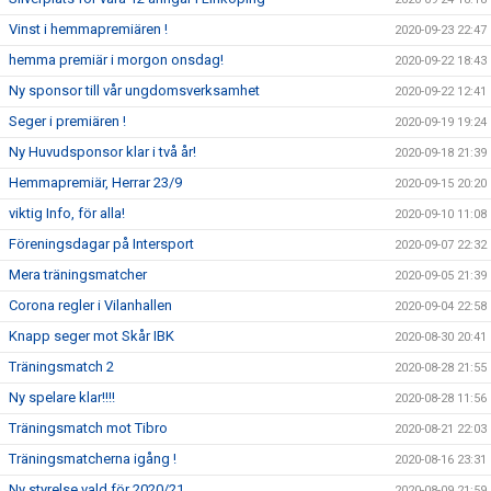
Vinst i hemmapremiären !
2020-09-23 22:47
hemma premiär i morgon onsdag!
2020-09-22 18:43
Ny sponsor till vår ungdomsverksamhet
2020-09-22 12:41
Seger i premiären !
2020-09-19 19:24
Ny Huvudsponsor klar i två år!
2020-09-18 21:39
Hemmapremiär, Herrar 23/9
2020-09-15 20:20
viktig Info, för alla!
2020-09-10 11:08
Föreningsdagar på Intersport
2020-09-07 22:32
Mera träningsmatcher
2020-09-05 21:39
Corona regler i Vilanhallen
2020-09-04 22:58
Knapp seger mot Skår IBK
2020-08-30 20:41
Träningsmatch 2
2020-08-28 21:55
Ny spelare klar!!!!
2020-08-28 11:56
Träningsmatch mot Tibro
2020-08-21 22:03
Träningsmatcherna igång !
2020-08-16 23:31
Ny styrelse vald för 2020/21
2020-08-09 21:59