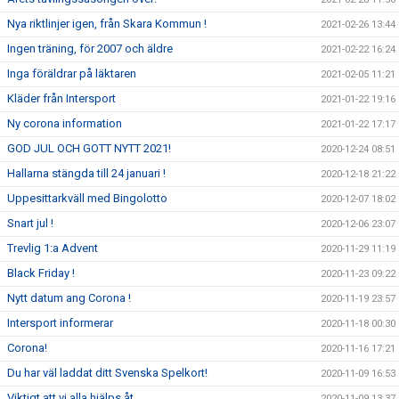
Nya riktlinjer igen, från Skara Kommun !
2021-02-26 13:44
Ingen träning, för 2007 och äldre
2021-02-22 16:24
Inga föräldrar på läktaren
2021-02-05 11:21
Kläder från Intersport
2021-01-22 19:16
Ny corona information
2021-01-22 17:17
GOD JUL OCH GOTT NYTT 2021!
2020-12-24 08:51
Hallarna stängda till 24 januari !
2020-12-18 21:22
Uppesittarkväll med Bingolotto
2020-12-07 18:02
Snart jul !
2020-12-06 23:07
Trevlig 1:a Advent
2020-11-29 11:19
Black Friday !
2020-11-23 09:22
Nytt datum ang Corona !
2020-11-19 23:57
Intersport informerar
2020-11-18 00:30
Corona!
2020-11-16 17:21
Du har väl laddat ditt Svenska Spelkort!
2020-11-09 16:53
Viktigt att vi alla hjälps åt...
2020-11-09 13:37