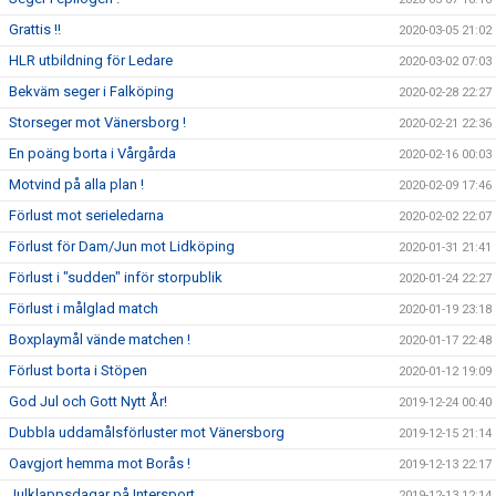
Grattis !!
2020-03-05 21:02
HLR utbildning för Ledare
2020-03-02 07:03
Bekväm seger i Falköping
2020-02-28 22:27
Storseger mot Vänersborg !
2020-02-21 22:36
En poäng borta i Vårgårda
2020-02-16 00:03
Motvind på alla plan !
2020-02-09 17:46
Förlust mot serieledarna
2020-02-02 22:07
Förlust för Dam/Jun mot Lidköping
2020-01-31 21:41
Förlust i "sudden" inför storpublik
2020-01-24 22:27
Förlust i målglad match
2020-01-19 23:18
Boxplaymål vände matchen !
2020-01-17 22:48
Förlust borta i Stöpen
2020-01-12 19:09
God Jul och Gott Nytt År!
2019-12-24 00:40
Dubbla uddamålsförluster mot Vänersborg
2019-12-15 21:14
Oavgjort hemma mot Borås !
2019-12-13 22:17
Julklappsdagar på Intersport
2019-12-13 12:14