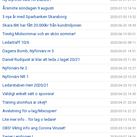
Årsmöte söndagen 9 augusti
2020-07-13 14:16
3 nya år med Sparbanken Skaraborg
2020-07-03 13:32
Skara IBK har fått 20.000kr från kundmiljonen
2020-06-25 18:39
Trevlig Midsommar och en skön sommar!
2020-06-19 00:51
Ledarträff 10/6
2020-06-02 08:11
Dagens Bomb, Nyförvärv nr 3
2020-05-01 14:51
Daniel Rudquist är klar att leda J laget 20/21
2020-04-23 11:45
Nyförvärv Nr 2
2020-04-23 10:27
Nyförvärv NR 1
2020-04-23 10:23
Ledarstaben Herr 2020/21
2020-04-23 10:19
Väldigt enkelt sätt o sponsra!
2020-04-22 14:30
Träning utomhus är okej!!
2020-04-21 20:34
Avslutning för u-lag/Mixcupen!
2020-03-16 21:27
Lite mer info... för lag o ledare!
2020-03-13 15:56
OBS! Viktig info ang Corona Viruset!
2020-03-13 04:31
Seger i epilogen !
2020-03-07 18:16