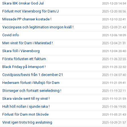
Skara IBK önskar God Jul
2021-12-23 14:54
Förlust mot Vänersborg för Dam/J
2021-12-20 00:56
Missade PP chanser kostade !
2021-12-10 22:41
Vaccinpass och legitimation imorgon kväll !
2021-12-09 21:43
Covid info
2021-12-06 18:09
Men vinst för Dam i Mariestad !
2021-12-04 21:31
Skara föll i Vänersborg
2021-12-04 20:40
Första förlusten ett faktum
2021-11-26 22:55
Black Friday på Intersport !
2021-11-25 22:32
Covidpass/bevis från 1 december-21
2021-11-24 07:40
Hedersam förlust i Mullsjö för Dam
2021-11-21 09:41
Storseger och fortsatt serieledning !
2021-11-19 22:11
Skara vände sent till ny vinst !
2021-11-10 21:59
Hult höll nollan i sjunde raka !
2021-11-06 19:05
Förlust för Dam mot Skövde
2021-11-05 21:43
Vinst igen trots trög avslutning
2021-10-29 21:57