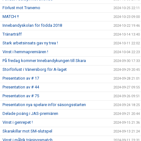
Förlust mot Tranemo
2024-10-25 22:11
MATCH !!
2024-10-23 09:00
Innebandyskolan för födda 2018
2024-10-22 19:46
Tränarträff
2024-10-14 13:40
Stark arbetsinsats gav ny trea !
2024-10-11 22:02
Vinst i hemmapremiären !
2024-10-04 22:23
På fredag kommer Innebandykungen till Skara
2024-09-30 17:33
Storförlust i Vänersborg för A-laget
2024-09-29 20:45
Presentation av # 17
2024-09-28 21:01
Presentation av # 44
2024-09-27 09:55
Presentation av # 75
2024-09-26 09:51
Presentation nya spelare inför säsongsstarten
2024-09-24 18:25
Delade poäng i JAS-premiären
2024-09-21 20:44
Vinst i genrepet !
2024-09-15 21:36
Skarakillar mot SM-slutspel
2024-09-13 21:24
Vinst i målrik träningsmatch
2024-09-11 23:31