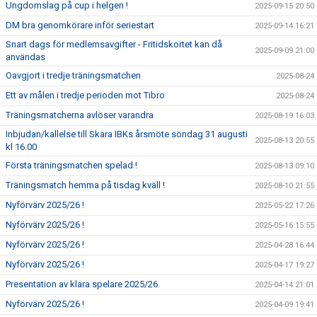
Ungdomslag på cup i helgen !
2025-09-15 20:50
DM bra genomkörare inför seriestart
2025-09-14 16:21
Snart dags för medlemsavgifter - Fritidskortet kan då
2025-09-09 21:00
användas
Oavgjort i tredje träningsmatchen
2025-08-24
Ett av målen i tredje perioden mot Tibro
2025-08-24
Träningsmatcherna avlöser varandra
2025-08-19 16:03
Inbjudan/kallelse till Skara IBKs årsmöte söndag 31 augusti
2025-08-13 20:55
kl 16.00
Första träningsmatchen spelad !
2025-08-13 09:10
Träningsmatch hemma på tisdag kväll !
2025-08-10 21:55
Nyförvärv 2025/26 !
2025-05-22 17:26
Nyförvärv 2025/26 !
2025-05-16 15:55
Nyförvärv 2025/26 !
2025-04-28 16:44
Nyförvärv 2025/26 !
2025-04-17 19:27
Presentation av klara spelare 2025/26
2025-04-14 21:01
Nyförvärv 2025/26 !
2025-04-09 19:41