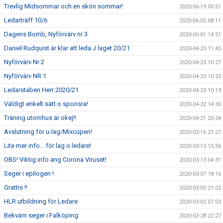
Trevlig Midsommar och en skön sommar!
2020-06-19 00:51
Ledarträff 10/6
2020-06-02 08:11
Dagens Bomb, Nyförvärv nr 3
2020-05-01 14:51
Daniel Rudquist är klar att leda J laget 20/21
2020-04-23 11:45
Nyförvärv Nr 2
2020-04-23 10:27
Nyförvärv NR 1
2020-04-23 10:23
Ledarstaben Herr 2020/21
2020-04-23 10:19
Väldigt enkelt sätt o sponsra!
2020-04-22 14:30
Träning utomhus är okej!!
2020-04-21 20:34
Avslutning för u-lag/Mixcupen!
2020-03-16 21:27
Lite mer info... för lag o ledare!
2020-03-13 15:56
OBS! Viktig info ang Corona Viruset!
2020-03-13 04:31
Seger i epilogen !
2020-03-07 18:16
Grattis !!
2020-03-05 21:02
HLR utbildning för Ledare
2020-03-02 07:03
Bekväm seger i Falköping
2020-02-28 22:27