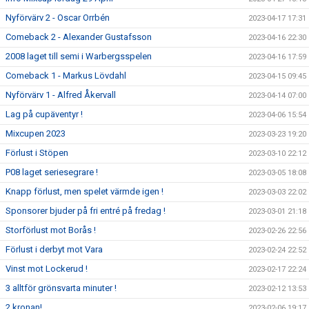
Nyförvärv 2 - Oscar Orrbén
2023-04-17 17:31
Comeback 2 - Alexander Gustafsson
2023-04-16 22:30
2008 laget till semi i Warbergsspelen
2023-04-16 17:59
Comeback 1 - Markus Lövdahl
2023-04-15 09:45
Nyförvärv 1 - Alfred Åkervall
2023-04-14 07:00
Lag på cupäventyr !
2023-04-06 15:54
Mixcupen 2023
2023-03-23 19:20
Förlust i Stöpen
2023-03-10 22:12
P08 laget seriesegrare !
2023-03-05 18:08
Knapp förlust, men spelet värmde igen !
2023-03-03 22:02
Sponsorer bjuder på fri entré på fredag !
2023-03-01 21:18
Storförlust mot Borås !
2023-02-26 22:56
Förlust i derbyt mot Vara
2023-02-24 22:52
Vinst mot Lockerud !
2023-02-17 22:24
3 alltför grönsvarta minuter !
2023-02-12 13:53
2 kronan!
2023-02-06 19:17