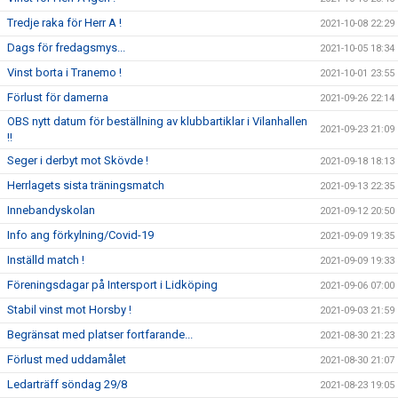
Tredje raka för Herr A !
2021-10-08 22:29
Dags för fredagsmys...
2021-10-05 18:34
Vinst borta i Tranemo !
2021-10-01 23:55
Förlust för damerna
2021-09-26 22:14
OBS nytt datum för beställning av klubbartiklar i Vilanhallen
2021-09-23 21:09
!!
Seger i derbyt mot Skövde !
2021-09-18 18:13
Herrlagets sista träningsmatch
2021-09-13 22:35
Innebandyskolan
2021-09-12 20:50
Info ang förkylning/Covid-19
2021-09-09 19:35
Inställd match !
2021-09-09 19:33
Föreningsdagar på Intersport i Lidköping
2021-09-06 07:00
Stabil vinst mot Horsby !
2021-09-03 21:59
Begränsat med platser fortfarande...
2021-08-30 21:23
Förlust med uddamålet
2021-08-30 21:07
Ledarträff söndag 29/8
2021-08-23 19:05