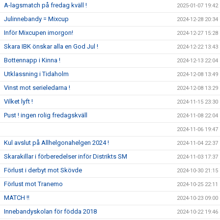
A-lagsmatch på fredag kväll !
2025-01-07 19:42
Julinnebandy = Mixcup
2024-12-28 20:34
Inför Mixcupen imorgon!
2024-12-27 15:28
Skara IBK önskar alla en God Jul !
2024-12-22 13:43
Bottennapp i Kinna !
2024-12-13 22:04
Utklassning i Tidaholm
2024-12-08 13:49
Vinst mot serieledarna !
2024-12-08 13:29
Vilket lyft !
2024-11-15 23:30
Pust ! ingen rolig fredagskväll
2024-11-08 22:04
2024-11-06 19:47
Kul avslut på Allhelgonahelgen 2024 !
2024-11-04 22:37
Skarakillar i förberedelser inför Distrikts SM
2024-11-03 17:37
Förlust i derbyt mot Skövde
2024-10-30 21:15
Förlust mot Tranemo
2024-10-25 22:11
MATCH !!
2024-10-23 09:00
Innebandyskolan för födda 2018
2024-10-22 19:46