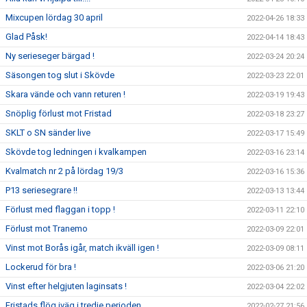
Mixcupen lördag 30 april
2022-04-26 18:33
Glad Påsk!
2022-04-14 18:43
Ny serieseger bärgad !
2022-03-24 20:24
Säsongen tog slut i Skövde
2022-03-23 22:01
Skara vände och vann returen !
2022-03-19 19:43
Snöplig förlust mot Fristad
2022-03-18 23:27
SKLT o SN sänder live
2022-03-17 15:49
Skövde tog ledningen i kvalkampen
2022-03-16 23:14
Kvalmatch nr 2 på lördag 19/3
2022-03-16 15:36
P13 seriesegrare !!
2022-03-13 13:44
Förlust med flaggan i topp !
2022-03-11 22:10
Förlust mot Tranemo
2022-03-09 22:01
Vinst mot Borås igår, match ikväll igen !
2022-03-09 08:11
Lockerud för bra !
2022-03-06 21:20
Vinst efter helgjuten laginsats !
2022-03-04 22:02
Fristads flög iväg i tredje perioden
2022-02-27 21:56