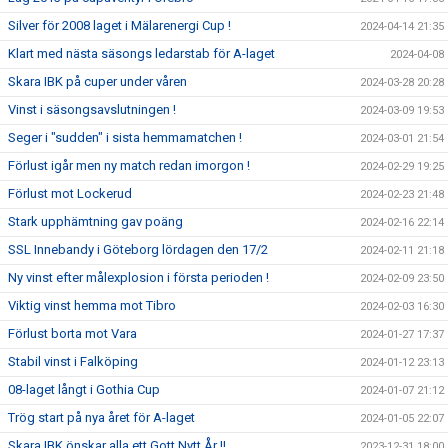
Silver för 2008 laget i Mälarenergi Cup !
2024-04-14 21:35
Klart med nästa säsongs ledarstab för A-laget
2024-04-08
Skara IBK på cuper under våren
2024-03-28 20:28
Vinst i säsongsavslutningen !
2024-03-09 19:53
Seger i "sudden" i sista hemmamatchen !
2024-03-01 21:54
Förlust igår men ny match redan imorgon !
2024-02-29 19:25
Förlust mot Lockerud
2024-02-23 21:48
Stark upphämtning gav poäng
2024-02-16 22:14
SSL Innebandy i Göteborg lördagen den 17/2
2024-02-11 21:18
Ny vinst efter målexplosion i första perioden !
2024-02-09 23:50
Viktig vinst hemma mot Tibro
2024-02-03 16:30
Förlust borta mot Vara
2024-01-27 17:37
Stabil vinst i Falköping
2024-01-12 23:13
08-laget långt i Gothia Cup
2024-01-07 21:12
Trög start på nya året för A-laget
2024-01-05 22:07
Skara IBK önskar alla ett Gott Nytt År !!
2023-12-31 18:00