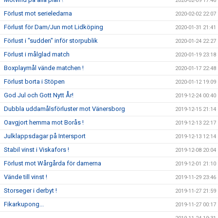
2020-02-09 17:46
Förlust mot serieledarna
2020-02-02 22:07
Förlust för Dam/Jun mot Lidköping
2020-01-31 21:41
Förlust i "sudden" inför storpublik
2020-01-24 22:27
Förlust i målglad match
2020-01-19 23:18
Boxplaymål vände matchen !
2020-01-17 22:48
Förlust borta i Stöpen
2020-01-12 19:09
God Jul och Gott Nytt År!
2019-12-24 00:40
Dubbla uddamålsförluster mot Vänersborg
2019-12-15 21:14
Oavgjort hemma mot Borås !
2019-12-13 22:17
Julklappsdagar på Intersport
2019-12-13 12:14
Stabil vinst i Viskafors !
2019-12-08 20:04
Förlust mot Wårgårda för damerna
2019-12-01 21:10
Vände till vinst !
2019-11-29 23:46
Storseger i derbyt !
2019-11-27 21:59
Fikarkupong...
2019-11-27 00:17