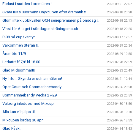
Förlust i sudden i premiären !
2022-09-21 22:07
Skara IBKs 08or vann Onyxcupen efter dramatik !!
2022-09-18 23:28
Glöm inte klubbkvällen OCH seriepremiären på onsdag !!
2022-09-18 22:13
Vinst för A-laget i söndagens träningsmatch
2022-09-18 20:25
P-08 på cupäventyr
2022-09-17 12:57
Välkommen Stefan !!!
2022-08-29 20:34
Årsmöte 11/9
2022-08-29 10:55
Ledarträff 7/8 kl 18.00
2022-07-28 22:59
Glad Midsommar!!!
2022-06-23 20:49
Ny info... Skynda er och anmäler er!
2022-06-21 12:44
OpenCourt och Sommarinnebandy
2022-06-06 20:28
Sommarinnebandy Vecka 27-29
2022-05-22 20:59
Valborg inleddes med Mixcup
2022-04-30 18:50
Alla kan vi hjälpa till....
2022-04-28 10:10
Mixcupen lördag 30 april
2022-04-26 18:33
Glad Påsk!
2022-04-14 18:43