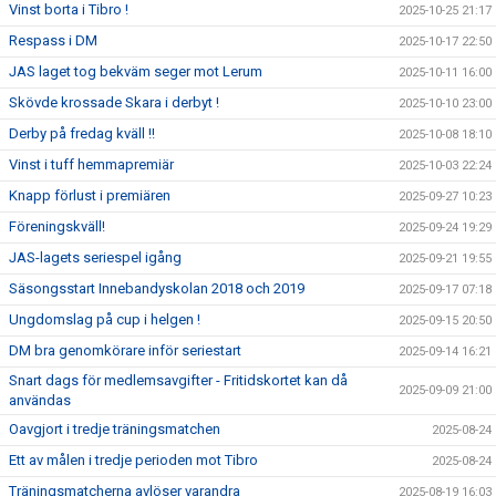
Vinst borta i Tibro !
2025-10-25 21:17
Respass i DM
2025-10-17 22:50
JAS laget tog bekväm seger mot Lerum
2025-10-11 16:00
Skövde krossade Skara i derbyt !
2025-10-10 23:00
Derby på fredag kväll !!
2025-10-08 18:10
Vinst i tuff hemmapremiär
2025-10-03 22:24
Knapp förlust i premiären
2025-09-27 10:23
Föreningskväll!
2025-09-24 19:29
JAS-lagets seriespel igång
2025-09-21 19:55
Säsongsstart Innebandyskolan 2018 och 2019
2025-09-17 07:18
Ungdomslag på cup i helgen !
2025-09-15 20:50
DM bra genomkörare inför seriestart
2025-09-14 16:21
Snart dags för medlemsavgifter - Fritidskortet kan då
2025-09-09 21:00
användas
Oavgjort i tredje träningsmatchen
2025-08-24
Ett av målen i tredje perioden mot Tibro
2025-08-24
Träningsmatcherna avlöser varandra
2025-08-19 16:03