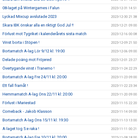
08-laget på Wintergames i Falun
2023-12-31 14:51
Lyckad Mixcup avslutade 2023
2023-12-30 21:38
Skara IBK önskar alla en riktigt God Jul !!
2023-12-21 09:00
Förlust mot Tygriket i kalenderårets sista match
2023-12-16 00:08
Vinst borta i Stöpen !
2023-12-09 21:50
Bortamatch A-lag Lör 9/12 kl: 19:00
2023-12-06 09:00
Delade poäng mot Fröjered
2023-12-01 23:27
Övertygande vinst i Tranemo !
2023-11-24 22:29
Bortamatch A-lag Fre 24/11 kl: 20:00
2023-11-23 09:00
Ett fall framåt !
2023-11-22 23:34
Hemmamatch A-lag Ons 22/11 kl: 20:00
2023-11-20 09:00
Förlust i Mariestad
2023-11-15 22:20
Comeback - Jakob Klasson
2023-11-14 09:00
Bortamatch A-lag Ons 15/11 kl: 19:30
2023-11-13 13:00
A-laget tog 5:e raka !
2023-11-11 00:21
Bortamatch A-lag Fre 10/11 kl: 20:00
2023-11-08 18:00