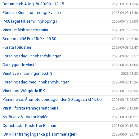
Bortamatch A-lag lör 30/9 kl: 13:15
2023-09-27 12:36
Förlust i Kinna på fredagskvällen
2023-09-23 14:46
P-08 laget till semi i Nyköping !
2023-09-17 21:03
Vinst i målrik seriepremiär
2023-09-16 08:25
Seriepremiär! Fre 15/9 kl:19:30
2023-09-12 08:40
Första förlusten
2023-09-08 22:47
Föreningsdag! Innebandykungen
2023-09-02 09:57
Övertygande vinst !
2023-08-26 13:05
Vinst även i träningsmatch 3
2023-08-23
Föreningsdag med Innebandykungen !
2023-08-22 15:24
Vinst mot Wårgårda IBK
2023-08-19 20:35
Påminnelse: Årsmöte söndagen den 20 augusti kl 15.00
2023-08-15 23:07
Vinst i första träningsmatchen !
2023-08-12 19:08
Nyförvärv 6 - Victor Karlén
2023-08-09 16:27
Comeback - Kristoffer Billman
2023-08-09 16:23
IBK killar framgångsrika på sommarläger !
2023-08-04 20:19