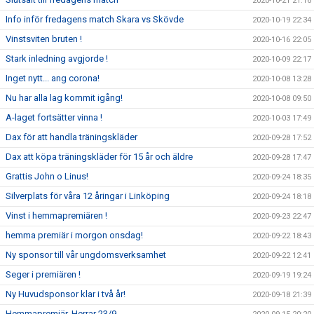
2020-10-21 21:16
Info inför fredagens match Skara vs Skövde
2020-10-19 22:34
Vinstsviten bruten !
2020-10-16 22:05
Stark inledning avgjorde !
2020-10-09 22:17
Inget nytt... ang corona!
2020-10-08 13:28
Nu har alla lag kommit igång!
2020-10-08 09:50
A-laget fortsätter vinna !
2020-10-03 17:49
Dax för att handla träningskläder
2020-09-28 17:52
Dax att köpa träningskläder för 15 år och äldre
2020-09-28 17:47
Grattis John o Linus!
2020-09-24 18:35
Silverplats för våra 12 åringar i Linköping
2020-09-24 18:18
Vinst i hemmapremiären !
2020-09-23 22:47
hemma premiär i morgon onsdag!
2020-09-22 18:43
Ny sponsor till vår ungdomsverksamhet
2020-09-22 12:41
Seger i premiären !
2020-09-19 19:24
Ny Huvudsponsor klar i två år!
2020-09-18 21:39
Hemmapremiär, Herrar 23/9