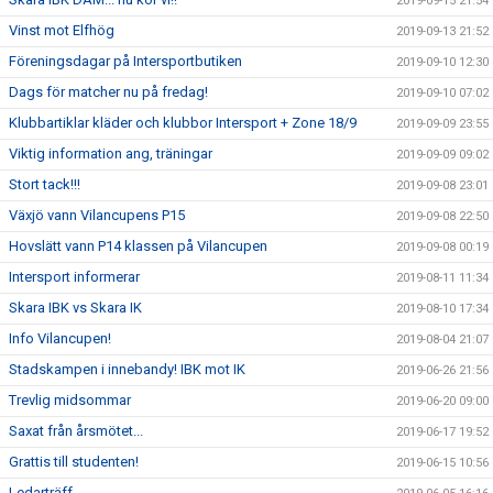
2019-09-15 21:54
Vinst mot Elfhög
2019-09-13 21:52
Föreningsdagar på Intersportbutiken
2019-09-10 12:30
Dags för matcher nu på fredag!
2019-09-10 07:02
Klubbartiklar kläder och klubbor Intersport + Zone 18/9
2019-09-09 23:55
Viktig information ang, träningar
2019-09-09 09:02
Stort tack!!!
2019-09-08 23:01
Växjö vann Vilancupens P15
2019-09-08 22:50
Hovslätt vann P14 klassen på Vilancupen
2019-09-08 00:19
Intersport informerar
2019-08-11 11:34
Skara IBK vs Skara IK
2019-08-10 17:34
Info Vilancupen!
2019-08-04 21:07
Stadskampen i innebandy! IBK mot IK
2019-06-26 21:56
Trevlig midsommar
2019-06-20 09:00
Saxat från årsmötet...
2019-06-17 19:52
Grattis till studenten!
2019-06-15 10:56
Ledarträff