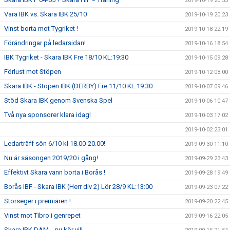
2019-10-19 20:53
Vara IBK vs. Skara IBK 25/10
2019-10-19 20:23
Vinst borta mot Tygriket !
2019-10-18 22:19
Förändringar på ledarsidan!
2019-10-16 18:54
IBK Tygriket - Skara IBK Fre 18/10 KL:19:30
2019-10-15 09:28
Förlust mot Stöpen
2019-10-12 08:00
Skara IBK - Stöpen IBK (DERBY) Fre 11/10 KL:19:30
2019-10-07 09:46
Stöd Skara IBK genom Svenska Spel
2019-10-06 10:47
Två nya sponsorer klara idag!
2019-10-03 17:02
2019-10-02 23:01
Ledarträff sön 6/10 kl 18.00-20.00!
2019-09-30 11:10
Nu är säsongen 2019/20 i gång!
2019-09-29 23:43
Effektivt Skara vann borta i Borås !
2019-09-28 19:49
Borås IBF - Skara IBK (Herr div 2) Lör 28/9 KL:13:00
2019-09-23 07:22
Storseger i premiären !
2019-09-20 22:45
Vinst mot Tibro i genrepet
2019-09-16 22:05
Skara IBK DAM... nu kör vi!!