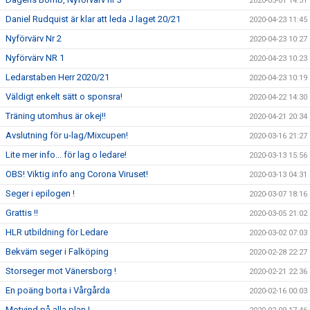
2020-05-01 14:51
Daniel Rudquist är klar att leda J laget 20/21
2020-04-23 11:45
Nyförvärv Nr 2
2020-04-23 10:27
Nyförvärv NR 1
2020-04-23 10:23
Ledarstaben Herr 2020/21
2020-04-23 10:19
Väldigt enkelt sätt o sponsra!
2020-04-22 14:30
Träning utomhus är okej!!
2020-04-21 20:34
Avslutning för u-lag/Mixcupen!
2020-03-16 21:27
Lite mer info... för lag o ledare!
2020-03-13 15:56
OBS! Viktig info ang Corona Viruset!
2020-03-13 04:31
Seger i epilogen !
2020-03-07 18:16
Grattis !!
2020-03-05 21:02
HLR utbildning för Ledare
2020-03-02 07:03
Bekväm seger i Falköping
2020-02-28 22:27
Storseger mot Vänersborg !
2020-02-21 22:36
En poäng borta i Vårgårda
2020-02-16 00:03
Motvind på alla plan !