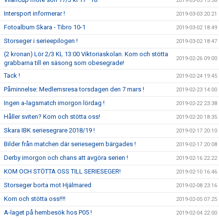
2019-03-05 15:58
Intersport informerar !
2019-03-03 20:21
Fotoalbum Skara - Tibro 10-1
2019-03-02 18:49
Storseger i serieepilogen !
2019-03-02 18:47
(2 kronan) Lör 2/3 KL 13:00 Viktoriaskolan. Kom och stötta
2019-02-26 09:00
grabbarna till en säsong som obesegrade!
Tack !
2019-02-24 19:45
Påminnelse: Medlemsresa torsdagen den 7 mars !
2019-02-23 14:00
Ingen a-lagsmatch imorgon lördag !
2019-02-22 23:38
Håller sviten? Kom och stötta oss!
2019-02-20 18:35
Skara IBK seriesegrare 2018/19 !
2019-02-17 20:10
Bilder från matchen där seriesegern bärgades !
2019-02-17 20:08
Derby imorgon och chans att avgöra serien !
2019-02-16 22:22
KOM OCH STÖTTA OSS TILL SERIESEGER!
2019-02-10 16:46
Storseger borta mot Hjälmared
2019-02-08 23:16
Kom och stötta oss!!!!
2019-02-05 07:25
A-laget på hembesök hos P05 !
2019-02-04 22:00