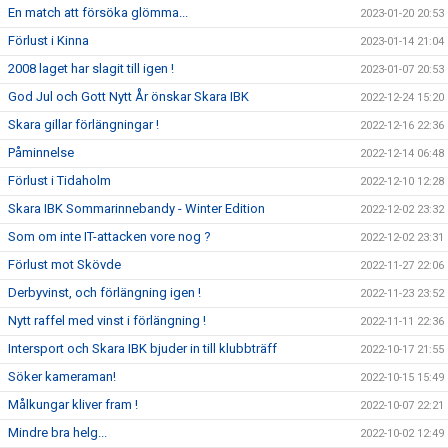
En match att försöka glömma...
2023-01-20 20:53
Förlust i Kinna
2023-01-14 21:04
2008 laget har slagit till igen !
2023-01-07 20:53
God Jul och Gott Nytt År önskar Skara IBK
2022-12-24 15:20
Skara gillar förlängningar !
2022-12-16 22:36
Påminnelse
2022-12-14 06:48
Förlust i Tidaholm
2022-12-10 12:28
Skara IBK Sommarinnebandy - Winter Edition
2022-12-02 23:32
Som om inte IT-attacken vore nog ?
2022-12-02 23:31
Förlust mot Skövde
2022-11-27 22:06
Derbyvinst, och förlängning igen !
2022-11-23 23:52
Nytt raffel med vinst i förlängning !
2022-11-11 22:36
Intersport och Skara IBK bjuder in till klubbträff
2022-10-17 21:55
Söker kameraman!
2022-10-15 15:49
Målkungar kliver fram !
2022-10-07 22:21
Mindre bra helg...
2022-10-02 12:49