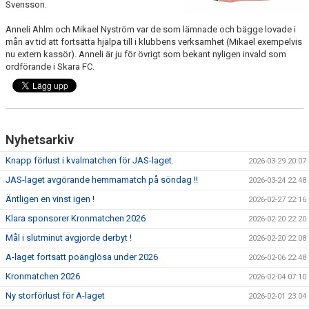
Svensson.
KALENDER
Anneli Ahlm och Mikael Nyström var de som lämnade och bägge lovade i
mån av tid att fortsätta hjälpa till i klubbens verksamhet (Mikael exempelvis
nu extern kassör). Anneli är ju för övrigt som bekant nyligen invald som
LÄNKAR
ordförande i Skara FC.
VÅRA LAG
WEBSHOP
Nyhetsarkiv
MEDLEMSAVGIFTER
Knapp förlust i kvalmatchen för JAS-laget.
2026-03-29 20:07
50/50 LOTTERI
JAS-laget avgörande hemmamatch på söndag !!
2026-03-24 22:48
Äntligen en vinst igen !
2026-02-27 22:16
Klara sponsorer Kronmatchen 2026
2026-02-20 22:20
Mål i slutminut avgjorde derbyt !
2026-02-20 22:08
A-laget fortsatt poänglösa under 2026
2026-02-06 22:48
Kronmatchen 2026
2026-02-04 07:10
Ny storförlust för A-laget
2026-02-01 23:04