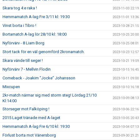
Skara tog 4:e raka !
2023-11-03 22:19
Hemmamatch A-lag Fre 3/11 kl: 19:30
2023-11-01 13:36
Vinst borta i Tibro !
2023-10-28 21:15
Bortamatch A-lag lör 28/10 kl: 18:00
2023-10-25 20:00
Nyförvärv - 8 Liam Borg
2023-10-25 08:01
Stort tack för en väl genomförd 2kronamatch.
2023-10-23 12:57
Skara vände till seger !
2023-10-21 19:59
Nyförvärv 7 - Mellvin Flodin
2023-10-15 16:45
Comeback - Joakim ”Jocke” Johansson
2023-10-11 09:00
Mixcupen
2023-10-10 16:18
2kr-match närmar sig med storm steg! Lördag 21/10
2023-10-09 08:13
Kl:14:00
Storseger mot Falköping !
2023-10-06 22:16
2015 Laget tränade med A-laget
2023-10-05 20:43
Hemmamatch A-lag Fre 6/10 kl: 19:30
2023-10-04 07:13
Förlust borta mot Vänersborg
2023-09-30 21:21