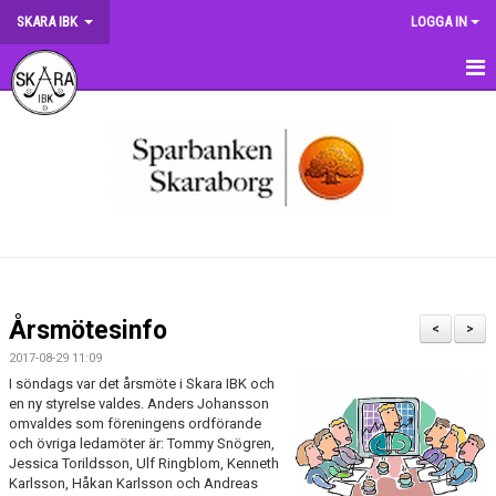
SKARA IBK
LOGGA IN
HEM
OM KLUBBEN
NYHETER
DOKUMENT
MATCHER
Årsmötesinfo
<
>
KRONMATCHEN
2017-08-29 11:09
I söndags var det årsmöte i Skara IBK och
SERIETABELLER
en ny styrelse valdes. Anders Johansson
omvaldes som föreningens ordförande
och övriga ledamöter är: Tommy Snögren,
MATCHVÄRDSKAP
Jessica Torildsson, Ulf Ringblom, Kenneth
Karlsson, Håkan Karlsson och Andreas
TRÄNINGSSCHEMA