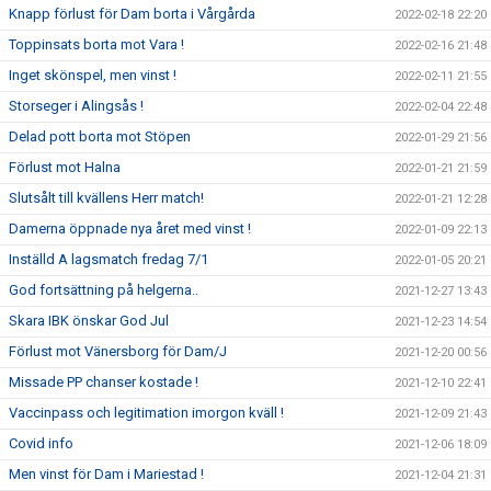
Knapp förlust för Dam borta i Vårgårda
2022-02-18 22:20
Toppinsats borta mot Vara !
2022-02-16 21:48
Inget skönspel, men vinst !
2022-02-11 21:55
Storseger i Alingsås !
2022-02-04 22:48
Delad pott borta mot Stöpen
2022-01-29 21:56
Förlust mot Halna
2022-01-21 21:59
Slutsålt till kvällens Herr match!
2022-01-21 12:28
Damerna öppnade nya året med vinst !
2022-01-09 22:13
Inställd A lagsmatch fredag 7/1
2022-01-05 20:21
God fortsättning på helgerna..
2021-12-27 13:43
Skara IBK önskar God Jul
2021-12-23 14:54
Förlust mot Vänersborg för Dam/J
2021-12-20 00:56
Missade PP chanser kostade !
2021-12-10 22:41
Vaccinpass och legitimation imorgon kväll !
2021-12-09 21:43
Covid info
2021-12-06 18:09
Men vinst för Dam i Mariestad !
2021-12-04 21:31