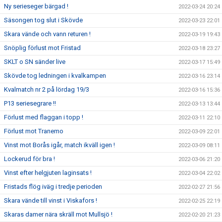
Ny serieseger bärgad !
2022-03-24 20:24
Säsongen tog slut i Skövde
2022-03-23 22:01
Skara vände och vann returen !
2022-03-19 19:43
Snöplig förlust mot Fristad
2022-03-18 23:27
SKLT o SN sänder live
2022-03-17 15:49
Skövde tog ledningen i kvalkampen
2022-03-16 23:14
Kvalmatch nr 2 på lördag 19/3
2022-03-16 15:36
P13 seriesegrare !!
2022-03-13 13:44
Förlust med flaggan i topp !
2022-03-11 22:10
Förlust mot Tranemo
2022-03-09 22:01
Vinst mot Borås igår, match ikväll igen !
2022-03-09 08:11
Lockerud för bra !
2022-03-06 21:20
Vinst efter helgjuten laginsats !
2022-03-04 22:02
Fristads flög iväg i tredje perioden
2022-02-27 21:56
Skara vände till vinst i Viskafors !
2022-02-25 22:19
Skaras damer nära skräll mot Mullsjö !
2022-02-20 21:23