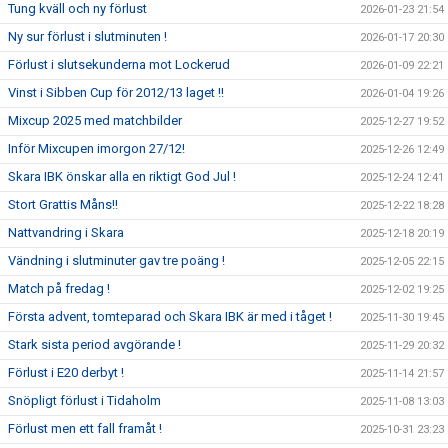
Tung kväll och ny förlust
2026-01-23 21:54
Ny sur förlust i slutminuten !
2026-01-17 20:30
Förlust i slutsekunderna mot Lockerud
2026-01-09 22:21
Vinst i Sibben Cup för 2012/13 laget !!
2026-01-04 19:26
Mixcup 2025 med matchbilder
2025-12-27 19:52
Inför Mixcupen imorgon 27/12!
2025-12-26 12:49
Skara IBK önskar alla en riktigt God Jul !
2025-12-24 12:41
Stort Grattis Måns!!
2025-12-22 18:28
Nattvandring i Skara
2025-12-18 20:19
Vändning i slutminuter gav tre poäng !
2025-12-05 22:15
Match på fredag !
2025-12-02 19:25
Första advent, tomteparad och Skara IBK är med i tåget !
2025-11-30 19:45
Stark sista period avgörande !
2025-11-29 20:32
Förlust i E20 derbyt !
2025-11-14 21:57
Snöpligt förlust i Tidaholm
2025-11-08 13:03
Förlust men ett fall framåt !
2025-10-31 23:23