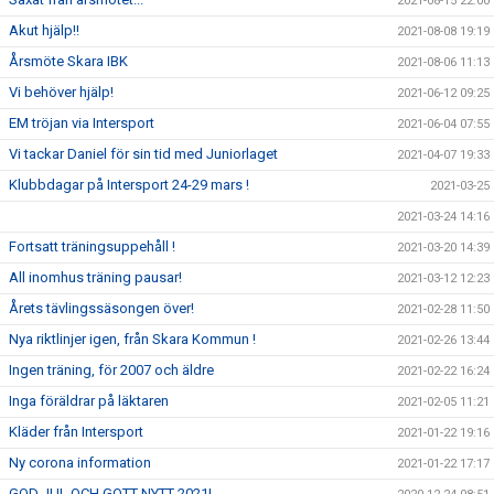
2021-08-15 22:00
Akut hjälp!!
2021-08-08 19:19
Årsmöte Skara IBK
2021-08-06 11:13
Vi behöver hjälp!
2021-06-12 09:25
EM tröjan via Intersport
2021-06-04 07:55
Vi tackar Daniel för sin tid med Juniorlaget
2021-04-07 19:33
Klubbdagar på Intersport 24-29 mars !
2021-03-25
2021-03-24 14:16
Fortsatt träningsuppehåll !
2021-03-20 14:39
All inomhus träning pausar!
2021-03-12 12:23
Årets tävlingssäsongen över!
2021-02-28 11:50
Nya riktlinjer igen, från Skara Kommun !
2021-02-26 13:44
Ingen träning, för 2007 och äldre
2021-02-22 16:24
Inga föräldrar på läktaren
2021-02-05 11:21
Kläder från Intersport
2021-01-22 19:16
Ny corona information
2021-01-22 17:17
GOD JUL OCH GOTT NYTT 2021!