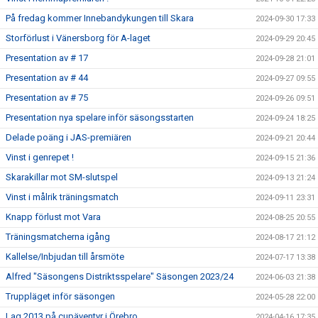
På fredag kommer Innebandykungen till Skara
2024-09-30 17:33
Storförlust i Vänersborg för A-laget
2024-09-29 20:45
Presentation av # 17
2024-09-28 21:01
Presentation av # 44
2024-09-27 09:55
Presentation av # 75
2024-09-26 09:51
Presentation nya spelare inför säsongsstarten
2024-09-24 18:25
Delade poäng i JAS-premiären
2024-09-21 20:44
Vinst i genrepet !
2024-09-15 21:36
Skarakillar mot SM-slutspel
2024-09-13 21:24
Vinst i målrik träningsmatch
2024-09-11 23:31
Knapp förlust mot Vara
2024-08-25 20:55
Träningsmatcherna igång
2024-08-17 21:12
Kallelse/Inbjudan till årsmöte
2024-07-17 13:38
Alfred "Säsongens Distriktsspelare" Säsongen 2023/24
2024-06-03 21:38
Truppläget inför säsongen
2024-05-28 22:00
Lag 2013 på cupäventyr i Örebro
2024-04-16 17:35