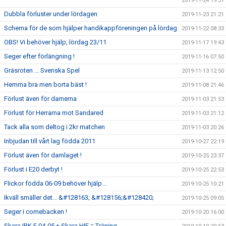
2019-11-24 19:31
Dubbla förluster under lördagen
2019-11-23 21:21
Schema för de som hjälper handikappföreningen på lördag
2019-11-22 08:33
OBS! Vi behöver hjälp, lördag 23/11
2019-11-17 19:43
Seger efter förlängning !
2019-11-16 07:50
Gräsroten ... Svenska Spel
2019-11-13 12:50
Hemma bra men borta bäst !
2019-11-08 21:46
Förlust även för damerna
2019-11-03 21:53
Förlust för Herrarna mot Sandared
2019-11-03 21:12
Tack alla som deltog i 2kr matchen
2019-11-03 20:26
Inbjudan till vårt lag födda 2011
2019-10-27 22:19
Förlust även för damlaget !
2019-10-25 23:37
Förlust i E20 derbyt !
2019-10-25 22:53
Flickor födda 06-09 behöver hjälp...
2019-10-25 10:21
Ikväll smäller det... &#128163; &#128156;&#128420;
2019-10-25 09:05
Seger i comebacken !
2019-10-20 16:00
Skara IBK F 04-05 + Skara HIF = Träning