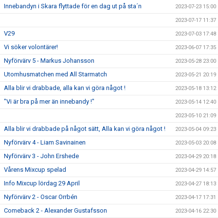
Innebandyn i Skara flyttade för en dag ut på sta´n
2023-07-23 15:00
2023-07-17 11:37
V29
2023-07-03 17:48
Vi söker volontärer!
2023-06-07 17:35
Nyförvärv 5 - Markus Johansson
2023-05-28 23:00
Utomhusmatchen med All Starmatch
2023-05-21 20:19
Alla blir vi drabbade, alla kan vi göra något !
2023-05-18 13:12
"Vi är bra på mer än innebandy !"
2023-05-14 12:40
2023-05-10 21:09
Alla blir vi drabbade på något sätt, Alla kan vi göra något !
2023-05-04 09:23
Nyförvärv 4 - Liam Savinainen
2023-05-03 20:08
Nyförvärv 3 - John Ershede
2023-04-29 20:18
Vårens Mixcup spelad
2023-04-29 14:57
Info Mixcup lördag 29 April
2023-04-27 18:13
Nyförvärv 2 - Oscar Orrbén
2023-04-17 17:31
Comeback 2 - Alexander Gustafsson
2023-04-16 22:30