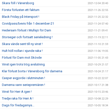
Skara föll i Vänersborg
2021-12-04 20:40
Första förlusten ett faktum
2021-11-26 22:55
Black Friday på Intersport !
2021-11-25 22:32
Covidpass/bevis från 1 december-21
2021-11-24 07:40
Hedersam förlust i Mullsjö för Dam
2021-11-21 09:41
Storseger och fortsatt serieledning !
2021-11-19 22:11
Skara vände sent till ny vinst !
2021-11-10 21:59
Hult höll nollan i sjunde raka !
2021-11-06 19:05
Förlust för Dam mot Skövde
2021-11-05 21:43
Vinst igen trots trög avslutning
2021-10-29 21:57
Klar förlust borta i Vänersborg för damerna
2021-10-24 21:17
Casper avgjorde i slutminuten !
2021-10-22 22:07
Damerna vann seriepremiären !
2021-10-17 21:38
Vinst för Herr A igen !
2021-10-15 23:46
Tredje raka för Herr A !
2021-10-08 22:29
Dags för fredagsmys...
2021-10-05 18:34