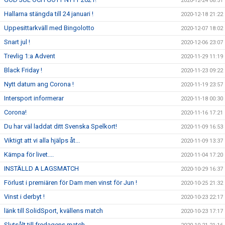
2020-12-24 08:51
Hallarna stängda till 24 januari !
2020-12-18 21:22
Uppesittarkväll med Bingolotto
2020-12-07 18:02
Snart jul !
2020-12-06 23:07
Trevlig 1:a Advent
2020-11-29 11:19
Black Friday !
2020-11-23 09:22
Nytt datum ang Corona !
2020-11-19 23:57
Intersport informerar
2020-11-18 00:30
Corona!
2020-11-16 17:21
Du har väl laddat ditt Svenska Spelkort!
2020-11-09 16:53
Viktigt att vi alla hjälps åt...
2020-11-09 13:37
Kämpa för livet....
2020-11-04 17:20
INSTÄLLD A LAGSMATCH
2020-10-29 16:37
Förlust i premiären för Dam men vinst för Jun !
2020-10-25 21:32
Vinst i derbyt !
2020-10-23 22:17
länk till SolidSport, kvällens match
2020-10-23 17:17
Slutsålt till fredagens match