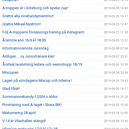
2019-06-05 16:16
A-truppen är i Göteborg och spelar cup!
2019-05-30 16:49
Grattis alla innebandymammor!
2019-05-26 10:17
Grattis Mikael Nyström!
2019-05-23 12:47
Följ A-truppens försäsongs träning på Instagram!
2019-05-21 11:33
Årsmöte sön 16/6 kl 18.00
2019-05-09 12:57
Informationsmöte Juniorlag
2019-05-08 07:04
Äntligen.... ny Juniortränare klar!
2019-05-07 23:31
Årsfest/avslutning ledare och seniortrupp 18/19
2019-05-06 10:39
Mixcupen
2019-04-28 23:34
Lagen på söndagens Mixcup och tiderna !
2019-04-26 19:43
Glad Påsk!
2019-04-20 14:17
Sommarinnebandy f.2004 o äldre
2019-04-16 21:23
Provträning med A-laget i Skara IBK!
2019-03-25 15:00
Mixturnering 28 april
2019-03-18 12:05
V 14 är Vilanhallen stängd!
2019-03-08 10:40
VilanCup möte sön 17/3 kl 17–18