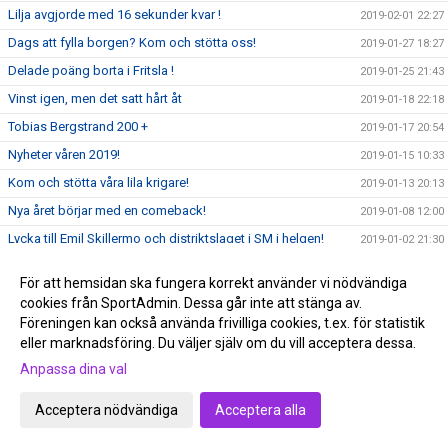
Lilja avgjorde med 16 sekunder kvar !
2019-02-01 22:27
Dags att fylla borgen? Kom och stötta oss!
2019-01-27 18:27
Delade poäng borta i Fritsla !
2019-01-25 21:43
Vinst igen, men det satt hårt åt
2019-01-18 22:18
Tobias Bergstrand 200 +
2019-01-17 20:54
Nyheter våren 2019!
2019-01-15 10:33
Kom och stötta våra lila krigare!
2019-01-13 20:13
Nya året börjar med en comeback!
2019-01-08 12:00
Lycka till Emil Skillermo och distriktslaget i SM i helgen!
2019-01-02 21:30
God Jul och Gott Nytt År!
2018-12-22 23:06
För att hemsidan ska fungera korrekt använder vi nödvändiga
Intresserad av att representera Skara IBK:s seniortrupp?
2018-12-18 17:40
cookies från SportAdmin. Dessa går inte att stänga av.
Grattis Marcus Persson!!!
Föreningen kan också använda frivilliga cookies, t.ex. för statistik
2018-12-17 12:37
eller marknadsföring. Du väljer själv om du vill acceptera dessa.
Sviten höll året ut !
2018-12-14 23:02
Anpassa dina val
Äntligen hemmamatch igen, Fre 14/12 19:30 Vilan 1!
2018-12-11 10:28
Finskt VM guld, alla sörjer inte det :)
2018-12-09 21:18
Acceptera nödvändiga
Acceptera alla
Vinstsviten intakt efter vinst i Alingsås !
2018-12-07 22:53