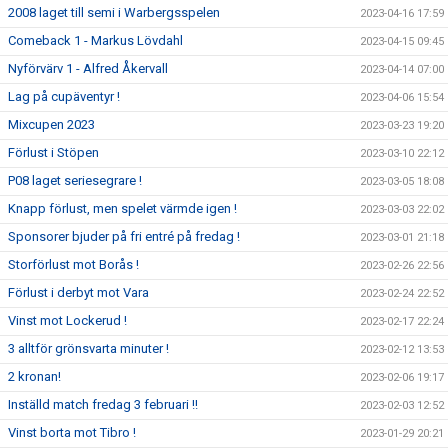
2008 laget till semi i Warbergsspelen
2023-04-16 17:59
Comeback 1 - Markus Lövdahl
2023-04-15 09:45
Nyförvärv 1 - Alfred Åkervall
2023-04-14 07:00
Lag på cupäventyr !
2023-04-06 15:54
Mixcupen 2023
2023-03-23 19:20
Förlust i Stöpen
2023-03-10 22:12
P08 laget seriesegrare !
2023-03-05 18:08
Knapp förlust, men spelet värmde igen !
2023-03-03 22:02
Sponsorer bjuder på fri entré på fredag !
2023-03-01 21:18
Storförlust mot Borås !
2023-02-26 22:56
Förlust i derbyt mot Vara
2023-02-24 22:52
Vinst mot Lockerud !
2023-02-17 22:24
3 alltför grönsvarta minuter !
2023-02-12 13:53
2 kronan!
2023-02-06 19:17
Inställd match fredag 3 februari !!
2023-02-03 12:52
Vinst borta mot Tibro !
2023-01-29 20:21