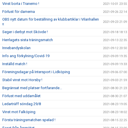
Vinst borta i Tranemo !
2021-10-01 23:55
Förlust för damerna
2021-09-26 22:14
OBS nytt datum för beställning av klubbartiklar i Vilanhallen
2021-09-23 21:09
!!
Seger i derbyt mot Skövde !
2021-09-18 18:13
Herrlagets sista träningsmatch
2021-09-13 22:35
Innebandyskolan
2021-09-12 20:50
Info ang förkylning/Covid-19
2021-09-09 19:35
Inställd match !
2021-09-09 19:33
Föreningsdagar på Intersport i Lidköping
2021-09-06 07:00
Stabil vinst mot Horsby !
2021-09-03 21:59
Begränsat med platser fortfarande...
2021-08-30 21:23
Förlust med uddamålet
2021-08-30 21:07
Ledarträff söndag 29/8
2021-08-23 19:05
Vinst mot Falköping
2021-08-23 18:02
Första träningsmatchen spelad !
2021-08-15 22:25
Saxat från årsmötet...