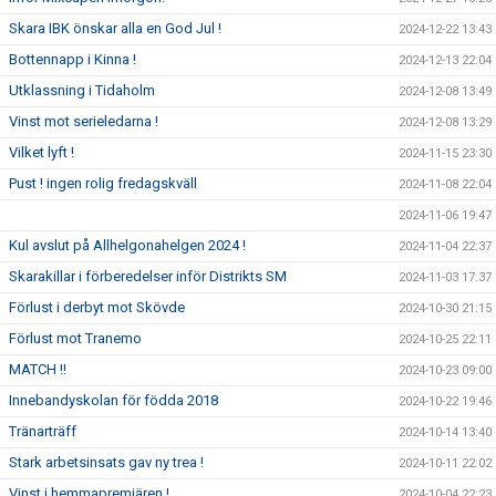
Skara IBK önskar alla en God Jul !
2024-12-22 13:43
Bottennapp i Kinna !
2024-12-13 22:04
Utklassning i Tidaholm
2024-12-08 13:49
Vinst mot serieledarna !
2024-12-08 13:29
Vilket lyft !
2024-11-15 23:30
Pust ! ingen rolig fredagskväll
2024-11-08 22:04
2024-11-06 19:47
Kul avslut på Allhelgonahelgen 2024 !
2024-11-04 22:37
Skarakillar i förberedelser inför Distrikts SM
2024-11-03 17:37
Förlust i derbyt mot Skövde
2024-10-30 21:15
Förlust mot Tranemo
2024-10-25 22:11
MATCH !!
2024-10-23 09:00
Innebandyskolan för födda 2018
2024-10-22 19:46
Tränarträff
2024-10-14 13:40
Stark arbetsinsats gav ny trea !
2024-10-11 22:02
Vinst i hemmapremiären !
2024-10-04 22:23