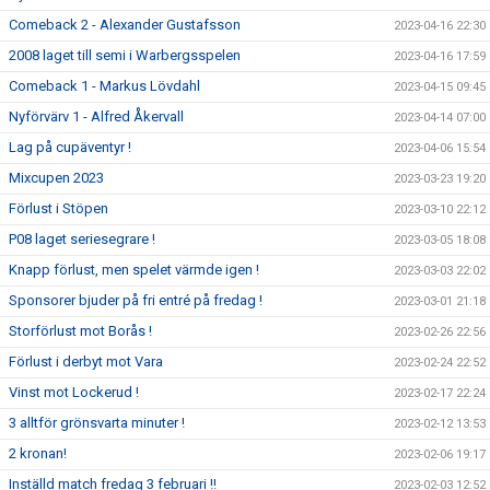
Comeback 2 - Alexander Gustafsson
2023-04-16 22:30
2008 laget till semi i Warbergsspelen
2023-04-16 17:59
Comeback 1 - Markus Lövdahl
2023-04-15 09:45
Nyförvärv 1 - Alfred Åkervall
2023-04-14 07:00
Lag på cupäventyr !
2023-04-06 15:54
Mixcupen 2023
2023-03-23 19:20
Förlust i Stöpen
2023-03-10 22:12
P08 laget seriesegrare !
2023-03-05 18:08
Knapp förlust, men spelet värmde igen !
2023-03-03 22:02
Sponsorer bjuder på fri entré på fredag !
2023-03-01 21:18
Storförlust mot Borås !
2023-02-26 22:56
Förlust i derbyt mot Vara
2023-02-24 22:52
Vinst mot Lockerud !
2023-02-17 22:24
3 alltför grönsvarta minuter !
2023-02-12 13:53
2 kronan!
2023-02-06 19:17
Inställd match fredag 3 februari !!
2023-02-03 12:52