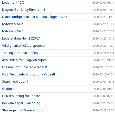
Ledarträff 10/6
2020-06-02 08:11
Dagens Bomb, Nyförvärv nr 3
2020-05-01 14:51
Daniel Rudquist är klar att leda J laget 20/21
2020-04-23 11:45
Nyförvärv Nr 2
2020-04-23 10:27
Nyförvärv NR 1
2020-04-23 10:23
Ledarstaben Herr 2020/21
2020-04-23 10:19
Väldigt enkelt sätt o sponsra!
2020-04-22 14:30
Träning utomhus är okej!!
2020-04-21 20:34
Avslutning för u-lag/Mixcupen!
2020-03-16 21:27
Lite mer info... för lag o ledare!
2020-03-13 15:56
OBS! Viktig info ang Corona Viruset!
2020-03-13 04:31
Seger i epilogen !
2020-03-07 18:16
Grattis !!
2020-03-05 21:02
HLR utbildning för Ledare
2020-03-02 07:03
Bekväm seger i Falköping
2020-02-28 22:27
Storseger mot Vänersborg !
2020-02-21 22:36