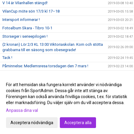
V 14 är Vilanhallen stängd!
2019-03-08 10:40
VilanCup möte sön 17/3 kl 17–18
2019-03-05 15:58
Intersport informerar !
2019-03-03 20:21
Fotoalbum Skara - Tibro 10-1
2019-03-02 18:49
Storseger i serieepilogen !
2019-03-02 18:47
(2 kronan) Lör 2/3 KL 13:00 Viktoriaskolan. Kom och stötta
2019-02-26 09:00
grabbarna till en säsong som obesegrade!
Tack !
2019-02-24 19:45
Påminnelse: Medlemsresa torsdagen den 7 mars !
2019-02-23 14:00
Ingen a-lagsmatch imorgon lördag !
2019-02-22 23:38
Håller sviten? Kom och stötta oss!
2019-02-20 18:35
För att hemsidan ska fungera korrekt använder vi nödvändiga
cookies från SportAdmin. Dessa går inte att stänga av.
Skara IBK seriesegrare 2018/19 !
2019-02-17 20:10
Föreningen kan också använda frivilliga cookies, t.ex. för statistik
Bilder från matchen där seriesegern bärgades !
2019-02-17 20:08
eller marknadsföring. Du väljer själv om du vill acceptera dessa.
Derby imorgon och chans att avgöra serien !
2019-02-16 22:22
Anpassa dina val
KOM OCH STÖTTA OSS TILL SERIESEGER!
2019-02-10 16:46
Acceptera nödvändiga
Acceptera alla
Storseger borta mot Hjälmared
2019-02-08 23:16
Kom och stötta oss!!!!
2019-02-05 07:25