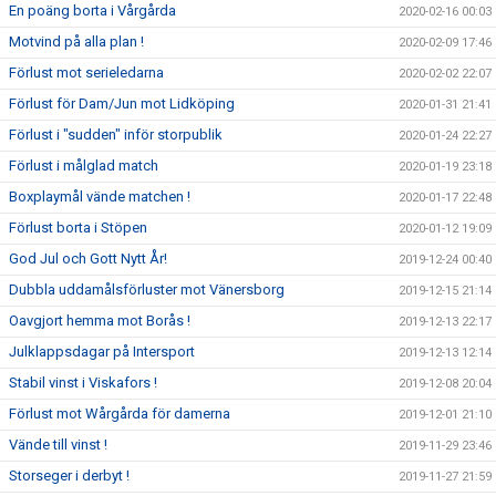
En poäng borta i Vårgårda
2020-02-16 00:03
Motvind på alla plan !
2020-02-09 17:46
Förlust mot serieledarna
2020-02-02 22:07
Förlust för Dam/Jun mot Lidköping
2020-01-31 21:41
Förlust i "sudden" inför storpublik
2020-01-24 22:27
Förlust i målglad match
2020-01-19 23:18
Boxplaymål vände matchen !
2020-01-17 22:48
Förlust borta i Stöpen
2020-01-12 19:09
God Jul och Gott Nytt År!
2019-12-24 00:40
Dubbla uddamålsförluster mot Vänersborg
2019-12-15 21:14
Oavgjort hemma mot Borås !
2019-12-13 22:17
Julklappsdagar på Intersport
2019-12-13 12:14
Stabil vinst i Viskafors !
2019-12-08 20:04
Förlust mot Wårgårda för damerna
2019-12-01 21:10
Vände till vinst !
2019-11-29 23:46
Storseger i derbyt !
2019-11-27 21:59