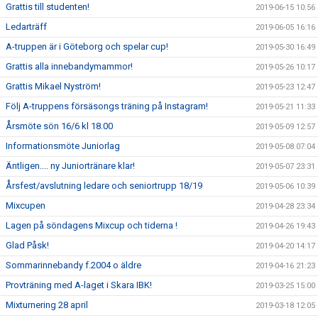
Grattis till studenten!
2019-06-15 10:56
Ledarträff
2019-06-05 16:16
A-truppen är i Göteborg och spelar cup!
2019-05-30 16:49
Grattis alla innebandymammor!
2019-05-26 10:17
Grattis Mikael Nyström!
2019-05-23 12:47
Följ A-truppens försäsongs träning på Instagram!
2019-05-21 11:33
Årsmöte sön 16/6 kl 18.00
2019-05-09 12:57
Informationsmöte Juniorlag
2019-05-08 07:04
Äntligen.... ny Juniortränare klar!
2019-05-07 23:31
Årsfest/avslutning ledare och seniortrupp 18/19
2019-05-06 10:39
Mixcupen
2019-04-28 23:34
Lagen på söndagens Mixcup och tiderna !
2019-04-26 19:43
Glad Påsk!
2019-04-20 14:17
Sommarinnebandy f.2004 o äldre
2019-04-16 21:23
Provträning med A-laget i Skara IBK!
2019-03-25 15:00
Mixturnering 28 april
2019-03-18 12:05