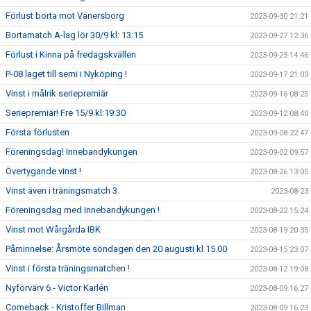
Förlust borta mot Vänersborg
2023-09-30 21:21
Bortamatch A-lag lör 30/9 kl: 13:15
2023-09-27 12:36
Förlust i Kinna på fredagskvällen
2023-09-23 14:46
P-08 laget till semi i Nyköping !
2023-09-17 21:03
Vinst i målrik seriepremiär
2023-09-16 08:25
Seriepremiär! Fre 15/9 kl:19:30
2023-09-12 08:40
Första förlusten
2023-09-08 22:47
Föreningsdag! Innebandykungen
2023-09-02 09:57
Övertygande vinst !
2023-08-26 13:05
Vinst även i träningsmatch 3
2023-08-23
Föreningsdag med Innebandykungen !
2023-08-22 15:24
Vinst mot Wårgårda IBK
2023-08-19 20:35
Påminnelse: Årsmöte söndagen den 20 augusti kl 15.00
2023-08-15 23:07
Vinst i första träningsmatchen !
2023-08-12 19:08
Nyförvärv 6 - Victor Karlén
2023-08-09 16:27
Comeback - Kristoffer Billman
2023-08-09 16:23