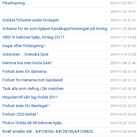
Fikarkupong...
2019-11-27 00:17
2019-11-24 19:31
Dubbla förluster under lördagen
2019-11-23 21:21
Schema för de som hjälper handikappföreningen på lördag
2019-11-22 08:33
OBS! Vi behöver hjälp, lördag 23/11
2019-11-17 19:43
Seger efter förlängning !
2019-11-16 07:50
Gräsroten ... Svenska Spel
2019-11-13 12:50
Hemma bra men borta bäst !
2019-11-08 21:46
Förlust även för damerna
2019-11-03 21:53
Förlust för Herrarna mot Sandared
2019-11-03 21:12
Tack alla som deltog i 2kr matchen
2019-11-03 20:26
Inbjudan till vårt lag födda 2011
2019-10-27 22:19
Förlust även för damlaget !
2019-10-25 23:37
Förlust i E20 derbyt !
2019-10-25 22:53
Flickor födda 06-09 behöver hjälp...
2019-10-25 10:21
Ikväll smäller det... &#128163; &#128156;&#128420;
2019-10-25 09:05