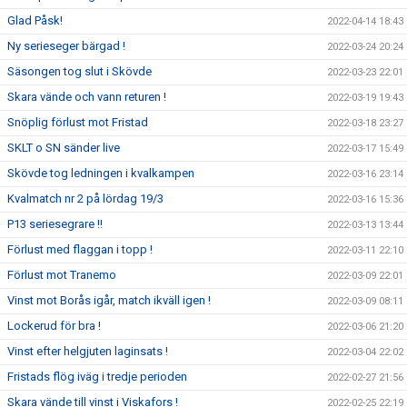
Glad Påsk!
2022-04-14 18:43
Ny serieseger bärgad !
2022-03-24 20:24
Säsongen tog slut i Skövde
2022-03-23 22:01
Skara vände och vann returen !
2022-03-19 19:43
Snöplig förlust mot Fristad
2022-03-18 23:27
SKLT o SN sänder live
2022-03-17 15:49
Skövde tog ledningen i kvalkampen
2022-03-16 23:14
Kvalmatch nr 2 på lördag 19/3
2022-03-16 15:36
P13 seriesegrare !!
2022-03-13 13:44
Förlust med flaggan i topp !
2022-03-11 22:10
Förlust mot Tranemo
2022-03-09 22:01
Vinst mot Borås igår, match ikväll igen !
2022-03-09 08:11
Lockerud för bra !
2022-03-06 21:20
Vinst efter helgjuten laginsats !
2022-03-04 22:02
Fristads flög iväg i tredje perioden
2022-02-27 21:56
Skara vände till vinst i Viskafors !
2022-02-25 22:19