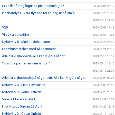
IBK killar framgångsrika på sommarläger !
2023-08-04 20:19
Innebandyn i Skara flyttade för en dag ut på sta´n
2023-07-23 15:00
2023-07-17 11:37
V29
2023-07-03 17:48
Vi söker volontärer!
2023-06-07 17:35
Nyförvärv 5 - Markus Johansson
2023-05-28 23:00
Utomhusmatchen med All Starmatch
2023-05-21 20:19
Alla blir vi drabbade, alla kan vi göra något !
2023-05-18 13:12
"Vi är bra på mer än innebandy !"
2023-05-14 12:40
2023-05-10 21:09
Alla blir vi drabbade på något sätt, Alla kan vi göra något !
2023-05-04 09:23
Nyförvärv 4 - Liam Savinainen
2023-05-03 20:08
Nyförvärv 3 - John Ershede
2023-04-29 20:18
Vårens Mixcup spelad
2023-04-29 14:57
Info Mixcup lördag 29 April
2023-04-27 18:13
Nyförvärv 2 - Oscar Orrbén
2023-04-17 17:31