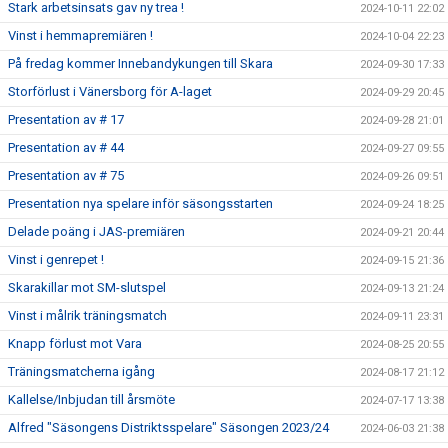
Stark arbetsinsats gav ny trea !
2024-10-11 22:02
Vinst i hemmapremiären !
2024-10-04 22:23
På fredag kommer Innebandykungen till Skara
2024-09-30 17:33
Storförlust i Vänersborg för A-laget
2024-09-29 20:45
Presentation av # 17
2024-09-28 21:01
Presentation av # 44
2024-09-27 09:55
Presentation av # 75
2024-09-26 09:51
Presentation nya spelare inför säsongsstarten
2024-09-24 18:25
Delade poäng i JAS-premiären
2024-09-21 20:44
Vinst i genrepet !
2024-09-15 21:36
Skarakillar mot SM-slutspel
2024-09-13 21:24
Vinst i målrik träningsmatch
2024-09-11 23:31
Knapp förlust mot Vara
2024-08-25 20:55
Träningsmatcherna igång
2024-08-17 21:12
Kallelse/Inbjudan till årsmöte
2024-07-17 13:38
Alfred "Säsongens Distriktsspelare" Säsongen 2023/24
2024-06-03 21:38