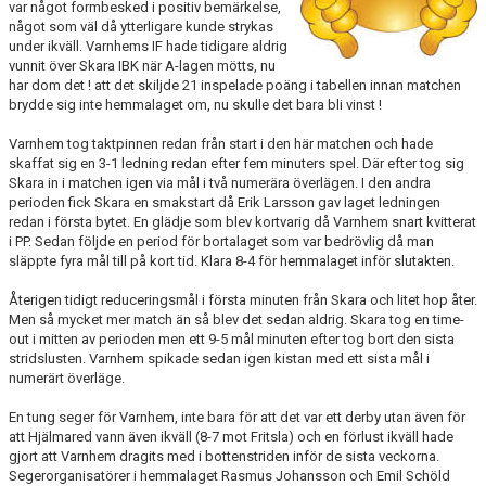
var något formbesked i positiv bemärkelse,
något som väl då ytterligare kunde strykas
KALENDER
under ikväll. Varnhems IF hade tidigare aldrig
vunnit över Skara IBK när A-lagen mötts, nu
har dom det ! att det skiljde 21 inspelade poäng i tabellen innan matchen
LÄNKAR
brydde sig inte hemmalaget om, nu skulle det bara bli vinst !
VÅRA LAG
Varnhem tog taktpinnen redan från start i den här matchen och hade
skaffat sig en 3-1 ledning redan efter fem minuters spel. Där efter tog sig
Skara in i matchen igen via mål i två numerära överlägen. I den andra
WEBSHOP
perioden fick Skara en smakstart då Erik Larsson gav laget ledningen
redan i första bytet. En glädje som blev kortvarig då Varnhem snart kvitterat
MEDLEMSAVGIFTER
i PP. Sedan följde en period för bortalaget som var bedrövlig då man
släppte fyra mål till på kort tid. Klara 8-4 för hemmalaget inför slutakten.
50/50 LOTTERI
Återigen tidigt reduceringsmål i första minuten från Skara och litet hop åter.
Men så mycket mer match än så blev det sedan aldrig. Skara tog en time-
out i mitten av perioden men ett 9-5 mål minuten efter tog bort den sista
stridslusten. Varnhem spikade sedan igen kistan med ett sista mål i
numerärt överläge.
En tung seger för Varnhem, inte bara för att det var ett derby utan även för
att Hjälmared vann även ikväll (8-7 mot Fritsla) och en förlust ikväll hade
gjort att Varnhem dragits med i bottenstriden inför de sista veckorna.
Segerorganisatörer i hemmalaget Rasmus Johansson och Emil Schöld