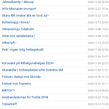
Julinnebandy = Mixcup
2024-12-28 20:34
Inför Mixcupen imorgon!
2024-12-27 15:28
Skara IBK önskar alla en God Jul !
2024-12-22 13:43
Bottennapp i Kinna !
2024-12-13 22:04
Utklassning i Tidaholm
2024-12-08 13:49
Vinst mot serieledarna !
2024-12-08 13:29
Vilket lyft !
2024-11-15 23:30
Pust ! ingen rolig fredagskväll
2024-11-08 22:04
2024-11-06 19:47
Kul avslut på Allhelgonahelgen 2024 !
2024-11-04 22:37
Skarakillar i förberedelser inför Distrikts SM
2024-11-03 17:37
Förlust i derbyt mot Skövde
2024-10-30 21:15
Förlust mot Tranemo
2024-10-25 22:11
MATCH !!
2024-10-23 09:00
Innebandyskolan för födda 2018
2024-10-22 19:46
Tränarträff
2024-10-14 13:40