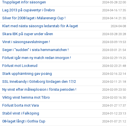
Truppläget inför säsongen
2024-05-28 22:00
Lag 2013 på cupäventyr i Örebro
2024-04-16 17:35
Silver för 2008 laget i Mälarenergi Cup !
2024-04-14 21:35
Klart med nästa säsongs ledarstab för A-laget
2024-04-08
Skara IBK på cuper under våren
2024-03-28 20:28
Vinst i säsongsavslutningen !
2024-03-09 19:53
Seger i "sudden" i sista hemmamatchen !
2024-03-01 21:54
Förlust igår men ny match redan imorgon !
2024-02-29 19:25
Förlust mot Lockerud
2024-02-23 21:48
Stark upphämtning gav poäng
2024-02-16 22:14
SSL Innebandy i Göteborg lördagen den 17/2
2024-02-11 21:18
Ny vinst efter målexplosion i första perioden !
2024-02-09 23:50
Viktig vinst hemma mot Tibro
2024-02-03 16:30
Förlust borta mot Vara
2024-01-27 17:37
Stabil vinst i Falköping
2024-01-12 23:13
08-laget långt i Gothia Cup
2024-01-07 21:12