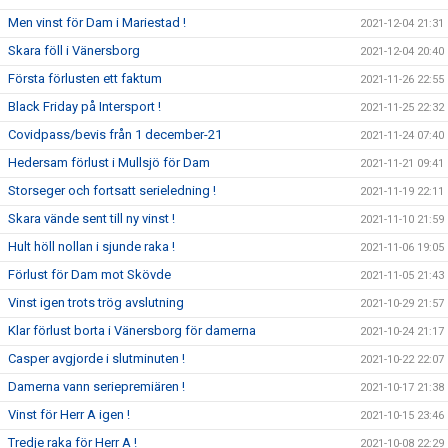
Men vinst för Dam i Mariestad !
2021-12-04 21:31
Skara föll i Vänersborg
2021-12-04 20:40
Första förlusten ett faktum
2021-11-26 22:55
Black Friday på Intersport !
2021-11-25 22:32
Covidpass/bevis från 1 december-21
2021-11-24 07:40
Hedersam förlust i Mullsjö för Dam
2021-11-21 09:41
Storseger och fortsatt serieledning !
2021-11-19 22:11
Skara vände sent till ny vinst !
2021-11-10 21:59
Hult höll nollan i sjunde raka !
2021-11-06 19:05
Förlust för Dam mot Skövde
2021-11-05 21:43
Vinst igen trots trög avslutning
2021-10-29 21:57
Klar förlust borta i Vänersborg för damerna
2021-10-24 21:17
Casper avgjorde i slutminuten !
2021-10-22 22:07
Damerna vann seriepremiären !
2021-10-17 21:38
Vinst för Herr A igen !
2021-10-15 23:46
Tredje raka för Herr A !
2021-10-08 22:29