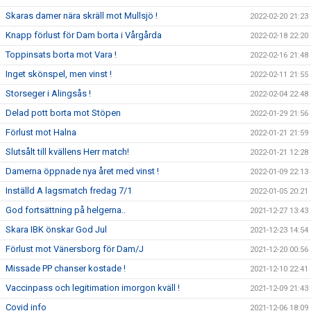
Skaras damer nära skräll mot Mullsjö !
2022-02-20 21:23
Knapp förlust för Dam borta i Vårgårda
2022-02-18 22:20
Toppinsats borta mot Vara !
2022-02-16 21:48
Inget skönspel, men vinst !
2022-02-11 21:55
Storseger i Alingsås !
2022-02-04 22:48
Delad pott borta mot Stöpen
2022-01-29 21:56
Förlust mot Halna
2022-01-21 21:59
Slutsålt till kvällens Herr match!
2022-01-21 12:28
Damerna öppnade nya året med vinst !
2022-01-09 22:13
Inställd A lagsmatch fredag 7/1
2022-01-05 20:21
God fortsättning på helgerna..
2021-12-27 13:43
Skara IBK önskar God Jul
2021-12-23 14:54
Förlust mot Vänersborg för Dam/J
2021-12-20 00:56
Missade PP chanser kostade !
2021-12-10 22:41
Vaccinpass och legitimation imorgon kväll !
2021-12-09 21:43
Covid info
2021-12-06 18:09