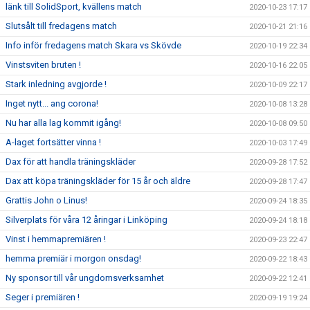
länk till SolidSport, kvällens match
2020-10-23 17:17
Slutsålt till fredagens match
2020-10-21 21:16
Info inför fredagens match Skara vs Skövde
2020-10-19 22:34
Vinstsviten bruten !
2020-10-16 22:05
Stark inledning avgjorde !
2020-10-09 22:17
Inget nytt... ang corona!
2020-10-08 13:28
Nu har alla lag kommit igång!
2020-10-08 09:50
A-laget fortsätter vinna !
2020-10-03 17:49
Dax för att handla träningskläder
2020-09-28 17:52
Dax att köpa träningskläder för 15 år och äldre
2020-09-28 17:47
Grattis John o Linus!
2020-09-24 18:35
Silverplats för våra 12 åringar i Linköping
2020-09-24 18:18
Vinst i hemmapremiären !
2020-09-23 22:47
hemma premiär i morgon onsdag!
2020-09-22 18:43
Ny sponsor till vår ungdomsverksamhet
2020-09-22 12:41
Seger i premiären !
2020-09-19 19:24