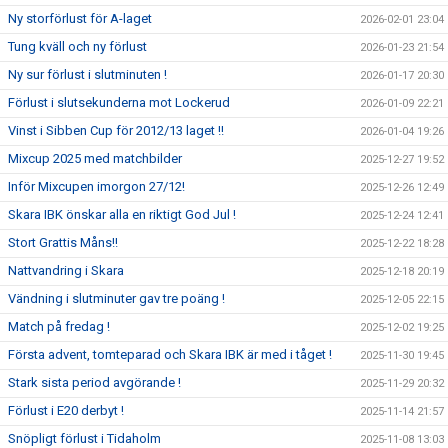
Ny storförlust för A-laget
2026-02-01 23:04
Tung kväll och ny förlust
2026-01-23 21:54
Ny sur förlust i slutminuten !
2026-01-17 20:30
Förlust i slutsekunderna mot Lockerud
2026-01-09 22:21
Vinst i Sibben Cup för 2012/13 laget !!
2026-01-04 19:26
Mixcup 2025 med matchbilder
2025-12-27 19:52
Inför Mixcupen imorgon 27/12!
2025-12-26 12:49
Skara IBK önskar alla en riktigt God Jul !
2025-12-24 12:41
Stort Grattis Måns!!
2025-12-22 18:28
Nattvandring i Skara
2025-12-18 20:19
Vändning i slutminuter gav tre poäng !
2025-12-05 22:15
Match på fredag !
2025-12-02 19:25
Första advent, tomteparad och Skara IBK är med i tåget !
2025-11-30 19:45
Stark sista period avgörande !
2025-11-29 20:32
Förlust i E20 derbyt !
2025-11-14 21:57
Snöpligt förlust i Tidaholm
2025-11-08 13:03