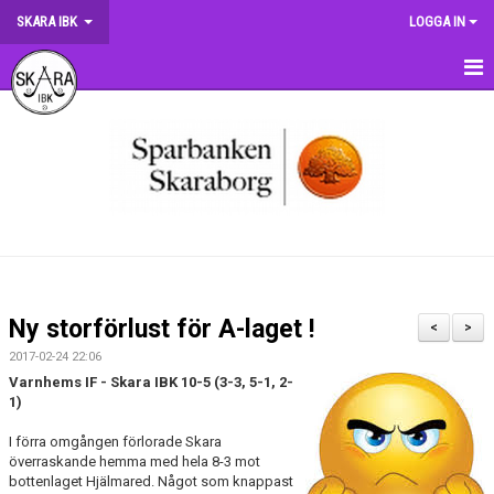
SKARA IBK
LOGGA IN
HEM
OM KLUBBEN
NYHETER
DOKUMENT
MATCHER
Ny storförlust för A-laget !
<
>
KRONMATCHEN
2017-02-24 22:06
Varnhems IF - Skara IBK 10-5 (3-3, 5-1, 2-
SERIETABELLER
1)
I förra omgången förlorade Skara
MATCHVÄRDSKAP
överraskande hemma med hela 8-3 mot
bottenlaget Hjälmared. Något som knappast
TRÄNINGSSCHEMA