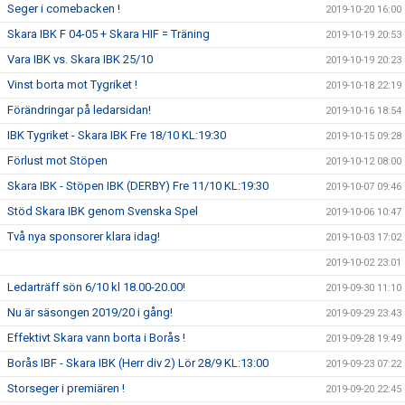
Seger i comebacken !
2019-10-20 16:00
Skara IBK F 04-05 + Skara HIF = Träning
2019-10-19 20:53
Vara IBK vs. Skara IBK 25/10
2019-10-19 20:23
Vinst borta mot Tygriket !
2019-10-18 22:19
Förändringar på ledarsidan!
2019-10-16 18:54
IBK Tygriket - Skara IBK Fre 18/10 KL:19:30
2019-10-15 09:28
Förlust mot Stöpen
2019-10-12 08:00
Skara IBK - Stöpen IBK (DERBY) Fre 11/10 KL:19:30
2019-10-07 09:46
Stöd Skara IBK genom Svenska Spel
2019-10-06 10:47
Två nya sponsorer klara idag!
2019-10-03 17:02
2019-10-02 23:01
Ledarträff sön 6/10 kl 18.00-20.00!
2019-09-30 11:10
Nu är säsongen 2019/20 i gång!
2019-09-29 23:43
Effektivt Skara vann borta i Borås !
2019-09-28 19:49
Borås IBF - Skara IBK (Herr div 2) Lör 28/9 KL:13:00
2019-09-23 07:22
Storseger i premiären !
2019-09-20 22:45