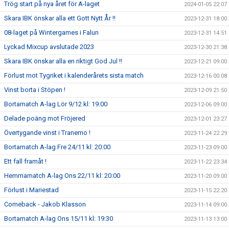
Trög start på nya året för A-laget
2024-01-05 22:07
Skara IBK önskar alla ett Gott Nytt År !!
2023-12-31 18:00
08-laget på Wintergames i Falun
2023-12-31 14:51
Lyckad Mixcup avslutade 2023
2023-12-30 21:38
Skara IBK önskar alla en riktigt God Jul !!
2023-12-21 09:00
Förlust mot Tygriket i kalenderårets sista match
2023-12-16 00:08
Vinst borta i Stöpen !
2023-12-09 21:50
Bortamatch A-lag Lör 9/12 kl: 19:00
2023-12-06 09:00
Delade poäng mot Fröjered
2023-12-01 23:27
Övertygande vinst i Tranemo !
2023-11-24 22:29
Bortamatch A-lag Fre 24/11 kl: 20:00
2023-11-23 09:00
Ett fall framåt !
2023-11-22 23:34
Hemmamatch A-lag Ons 22/11 kl: 20:00
2023-11-20 09:00
Förlust i Mariestad
2023-11-15 22:20
Comeback - Jakob Klasson
2023-11-14 09:00
Bortamatch A-lag Ons 15/11 kl: 19:30
2023-11-13 13:00