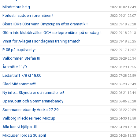
Mindre bra helg...
2022-10-02 12:49
Förlust i sudden i premiären !
2022-09-21 22:07
Skara IBKs 08or vann Onyxcupen efter dramatik !!
2022-09-18 23:28
Glöm inte klubbkvällen OCH seriepremiären på onsdag !!
2022-09-18 22:13
Vinst för A-laget i söndagens träningsmatch
2022-09-18 20:25
P-08 på cupäventyr
2022-09-17 12:57
Välkommen Stefan !!!
2022-08-29 20:34
Årsmöte 11/9
2022-08-29 10:55
Ledarträff 7/8 kl 18.00
2022-07-28 22:59
Glad Midsommar!!!
2022-06-23 20:49
Ny info... Skynda er och anmäler er!
2022-06-21 12:44
OpenCourt och Sommarinnebandy
2022-06-06 20:28
Sommarinnebandy Vecka 27-29
2022-05-22 20:59
Valborg inleddes med Mixcup
2022-04-30 18:50
Alla kan vi hjälpa till....
2022-04-28 10:10
Mixcupen lördag 30 april
2022-04-26 18:33