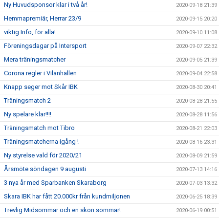
Ny Huvudsponsor klar i två år!
2020-09-18 21:39
Hemmapremiär, Herrar 23/9
2020-09-15 20:20
viktig Info, för alla!
2020-09-10 11:08
Föreningsdagar på Intersport
2020-09-07 22:32
Mera träningsmatcher
2020-09-05 21:39
Corona regler i Vilanhallen
2020-09-04 22:58
Knapp seger mot Skår IBK
2020-08-30 20:41
Träningsmatch 2
2020-08-28 21:55
Ny spelare klar!!!!
2020-08-28 11:56
Träningsmatch mot Tibro
2020-08-21 22:03
Träningsmatcherna igång !
2020-08-16 23:31
Ny styrelse vald för 2020/21
2020-08-09 21:59
Årsmöte söndagen 9 augusti
2020-07-13 14:16
3 nya år med Sparbanken Skaraborg
2020-07-03 13:32
Skara IBK har fått 20.000kr från kundmiljonen
2020-06-25 18:39
Trevlig Midsommar och en skön sommar!
2020-06-19 00:51