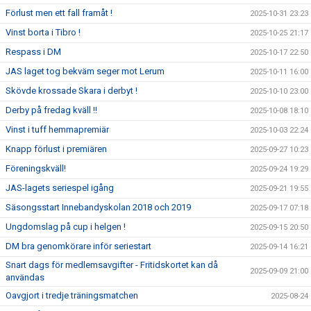
Förlust men ett fall framåt !
2025-10-31 23:23
Vinst borta i Tibro !
2025-10-25 21:17
Respass i DM
2025-10-17 22:50
JAS laget tog bekväm seger mot Lerum
2025-10-11 16:00
Skövde krossade Skara i derbyt !
2025-10-10 23:00
Derby på fredag kväll !!
2025-10-08 18:10
Vinst i tuff hemmapremiär
2025-10-03 22:24
Knapp förlust i premiären
2025-09-27 10:23
Föreningskväll!
2025-09-24 19:29
JAS-lagets seriespel igång
2025-09-21 19:55
Säsongsstart Innebandyskolan 2018 och 2019
2025-09-17 07:18
Ungdomslag på cup i helgen !
2025-09-15 20:50
DM bra genomkörare inför seriestart
2025-09-14 16:21
Snart dags för medlemsavgifter - Fritidskortet kan då
2025-09-09 21:00
användas
Oavgjort i tredje träningsmatchen
2025-08-24