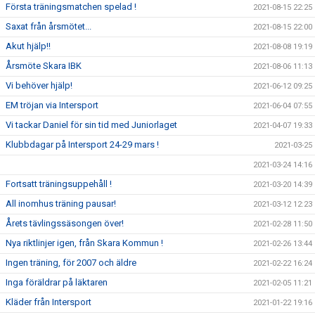
Första träningsmatchen spelad !
2021-08-15 22:25
Saxat från årsmötet...
2021-08-15 22:00
Akut hjälp!!
2021-08-08 19:19
Årsmöte Skara IBK
2021-08-06 11:13
Vi behöver hjälp!
2021-06-12 09:25
EM tröjan via Intersport
2021-06-04 07:55
Vi tackar Daniel för sin tid med Juniorlaget
2021-04-07 19:33
Klubbdagar på Intersport 24-29 mars !
2021-03-25
2021-03-24 14:16
Fortsatt träningsuppehåll !
2021-03-20 14:39
All inomhus träning pausar!
2021-03-12 12:23
Årets tävlingssäsongen över!
2021-02-28 11:50
Nya riktlinjer igen, från Skara Kommun !
2021-02-26 13:44
Ingen träning, för 2007 och äldre
2021-02-22 16:24
Inga föräldrar på läktaren
2021-02-05 11:21
Kläder från Intersport
2021-01-22 19:16