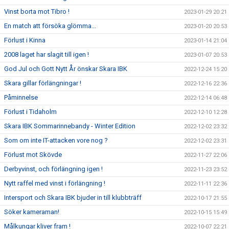
Vinst borta mot Tibro !
2023-01-29 20:21
En match att försöka glömma...
2023-01-20 20:53
Förlust i Kinna
2023-01-14 21:04
2008 laget har slagit till igen !
2023-01-07 20:53
God Jul och Gott Nytt År önskar Skara IBK
2022-12-24 15:20
Skara gillar förlängningar !
2022-12-16 22:36
Påminnelse
2022-12-14 06:48
Förlust i Tidaholm
2022-12-10 12:28
Skara IBK Sommarinnebandy - Winter Edition
2022-12-02 23:32
Som om inte IT-attacken vore nog ?
2022-12-02 23:31
Förlust mot Skövde
2022-11-27 22:06
Derbyvinst, och förlängning igen !
2022-11-23 23:52
Nytt raffel med vinst i förlängning !
2022-11-11 22:36
Intersport och Skara IBK bjuder in till klubbträff
2022-10-17 21:55
Söker kameraman!
2022-10-15 15:49
Målkungar kliver fram !
2022-10-07 22:21