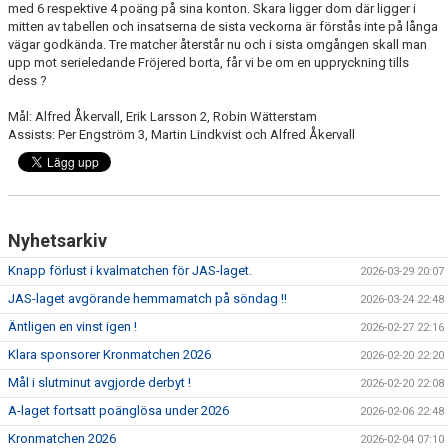
med 6 respektive 4 poäng på sina konton. Skara ligger dom där ligger i
mitten av tabellen och insatserna de sista veckorna är förstås inte på långa
vägar godkända. Tre matcher återstår nu och i sista omgången skall man
upp mot serieledande Fröjered borta, får vi be om en uppryckning tills
dess ?
Mål: Alfred Åkervall, Erik Larsson 2, Robin Wätterstam
Assists: Per Engström 3, Martin Lindkvist och Alfred Åkervall
Nyhetsarkiv
Knapp förlust i kvalmatchen för JAS-laget.
2026-03-29 20:07
JAS-laget avgörande hemmamatch på söndag !!
2026-03-24 22:48
Äntligen en vinst igen !
2026-02-27 22:16
Klara sponsorer Kronmatchen 2026
2026-02-20 22:20
Mål i slutminut avgjorde derbyt !
2026-02-20 22:08
A-laget fortsatt poänglösa under 2026
2026-02-06 22:48
Kronmatchen 2026
2026-02-04 07:10