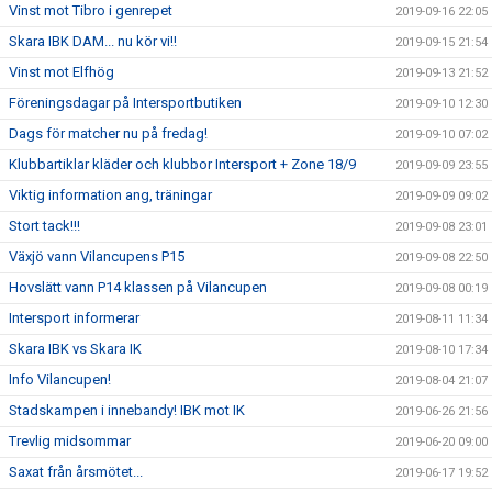
Vinst mot Tibro i genrepet
2019-09-16 22:05
Skara IBK DAM... nu kör vi!!
2019-09-15 21:54
Vinst mot Elfhög
2019-09-13 21:52
Föreningsdagar på Intersportbutiken
2019-09-10 12:30
Dags för matcher nu på fredag!
2019-09-10 07:02
Klubbartiklar kläder och klubbor Intersport + Zone 18/9
2019-09-09 23:55
Viktig information ang, träningar
2019-09-09 09:02
Stort tack!!!
2019-09-08 23:01
Växjö vann Vilancupens P15
2019-09-08 22:50
Hovslätt vann P14 klassen på Vilancupen
2019-09-08 00:19
Intersport informerar
2019-08-11 11:34
Skara IBK vs Skara IK
2019-08-10 17:34
Info Vilancupen!
2019-08-04 21:07
Stadskampen i innebandy! IBK mot IK
2019-06-26 21:56
Trevlig midsommar
2019-06-20 09:00
Saxat från årsmötet...
2019-06-17 19:52