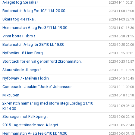
A-laget tog 5:e raka !
2023-11-11 00:21
Bortamatch A-lag Fre 10/11 kl: 20:00
2023-11-08 18:00
Skara tog 4:e raka !
2023-11-03 22:19
Hemmamatch A-lag Fre 3/11 kl: 19:30
2023-11-01 13:36
Vinst borta i Tibro !
2023-10-28 21:15
Bortamatch A-lag lör 28/10 kl: 18:00
2023-10-25 20:00
Nyförvärv - 8 Liam Borg
2023-10-25 08:01
Stort tack för en väl genomförd 2kronamatch.
2023-10-23 12:57
Skara vände till seger !
2023-10-21 19:59
Nyförvärv 7 - Mellvin Flodin
2023-10-15 16:45
Comeback - Joakim ”Jocke” Johansson
2023-10-11 09:00
Mixcupen
2023-10-10 16:18
2kr-match närmar sig med storm steg! Lördag 21/10
2023-10-09 08:13
Kl:14:00
Storseger mot Falköping !
2023-10-06 22:16
2015 Laget tränade med A-laget
2023-10-05 20:43
Hemmamatch A-lag Fre 6/10 kl: 19:30
2023-10-04 07:13