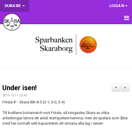
SKARA IBK
LOGGA IN
HEM
OM KLUBBEN
NYHETER
DOKUMENT
MATCHER
Under isen!
<
>
KRONMATCHEN
2015-12-11 22:42
Fritsla IF - Skara IBK 8-5 (2-1, 3-0, 3-4)
SERIETABELLER
Till kvällens bortamatch mot Fritsla, så tvingades Skara av olika
anledningar lämna ett antal startspelare hemma, men de spelare som åkte
MATCHVÄRDSKAP
med har normalt sett kapaciteten att utmana alla lag i serien.
TRÄNINGSSCHEMA