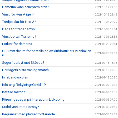
Damerna vann seriepremiären !
2021-10-17 21:38
Vinst för Herr A igen !
2021-10-15 23:46
Tredje raka för Herr A !
2021-10-08 22:29
Dags för fredagsmys...
2021-10-05 18:34
Vinst borta i Tranemo !
2021-10-01 23:55
Förlust för damerna
2021-09-26 22:14
OBS nytt datum för beställning av klubbartiklar i Vilanhallen
2021-09-23 21:09
!!
Seger i derbyt mot Skövde !
2021-09-18 18:13
Herrlagets sista träningsmatch
2021-09-13 22:35
Innebandyskolan
2021-09-12 20:50
Info ang förkylning/Covid-19
2021-09-09 19:35
Inställd match !
2021-09-09 19:33
Föreningsdagar på Intersport i Lidköping
2021-09-06 07:00
Stabil vinst mot Horsby !
2021-09-03 21:59
Begränsat med platser fortfarande...
2021-08-30 21:23