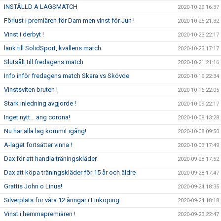
INSTÄLLD A LAGSMATCH
2020-10-29 16:37
Förlust i premiären för Dam men vinst för Jun !
2020-10-25 21:32
Vinst i derbyt !
2020-10-23 22:17
länk till SolidSport, kvällens match
2020-10-23 17:17
Slutsålt till fredagens match
2020-10-21 21:16
Info inför fredagens match Skara vs Skövde
2020-10-19 22:34
Vinstsviten bruten !
2020-10-16 22:05
Stark inledning avgjorde !
2020-10-09 22:17
Inget nytt... ang corona!
2020-10-08 13:28
Nu har alla lag kommit igång!
2020-10-08 09:50
A-laget fortsätter vinna !
2020-10-03 17:49
Dax för att handla träningskläder
2020-09-28 17:52
Dax att köpa träningskläder för 15 år och äldre
2020-09-28 17:47
Grattis John o Linus!
2020-09-24 18:35
Silverplats för våra 12 åringar i Linköping
2020-09-24 18:18
Vinst i hemmapremiären !
2020-09-23 22:47