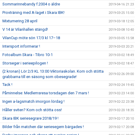
Sommarinnebandy f.2004 o äldre
2019-04-16 21:23
Provträning med A-laget i Skara IBK!
2019-03-25 15:00
Mixturnering 28 april
2019-03-18 12:05
V 14 är Vilanhallen stängd!
2019-03-08 10:40
VilanCup möte sön 17/3 kl 17–18
2019-03-05 15:58
Intersport informerar !
2019-03-03 20:21
Fotoalbum Skara - Tibro 10-1
2019-03-02 18:49
Storseger i serieepilogen !
2019-03-02 18:47
(2 kronan) Lör 2/3 KL 13:00 Viktoriaskolan. Kom och stötta
2019-02-26 09:00
grabbarna till en säsong som obesegrade!
Tack !
2019-02-24 19:45
Påminnelse: Medlemsresa torsdagen den 7 mars !
2019-02-23 14:00
Ingen a-lagsmatch imorgon lördag !
2019-02-22 23:38
Håller sviten? Kom och stötta oss!
2019-02-20 18:35
Skara IBK seriesegrare 2018/19 !
2019-02-17 20:10
Bilder från matchen där seriesegern bärgades !
2019-02-17 20:08