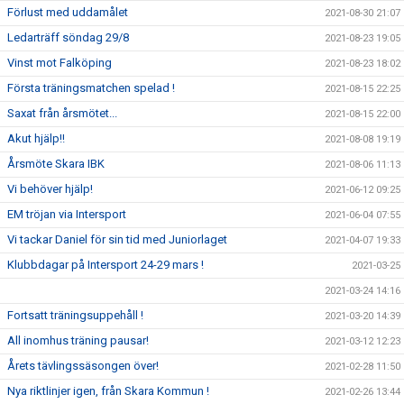
Förlust med uddamålet
2021-08-30 21:07
Ledarträff söndag 29/8
2021-08-23 19:05
Vinst mot Falköping
2021-08-23 18:02
Första träningsmatchen spelad !
2021-08-15 22:25
Saxat från årsmötet...
2021-08-15 22:00
Akut hjälp!!
2021-08-08 19:19
Årsmöte Skara IBK
2021-08-06 11:13
Vi behöver hjälp!
2021-06-12 09:25
EM tröjan via Intersport
2021-06-04 07:55
Vi tackar Daniel för sin tid med Juniorlaget
2021-04-07 19:33
Klubbdagar på Intersport 24-29 mars !
2021-03-25
2021-03-24 14:16
Fortsatt träningsuppehåll !
2021-03-20 14:39
All inomhus träning pausar!
2021-03-12 12:23
Årets tävlingssäsongen över!
2021-02-28 11:50
Nya riktlinjer igen, från Skara Kommun !
2021-02-26 13:44