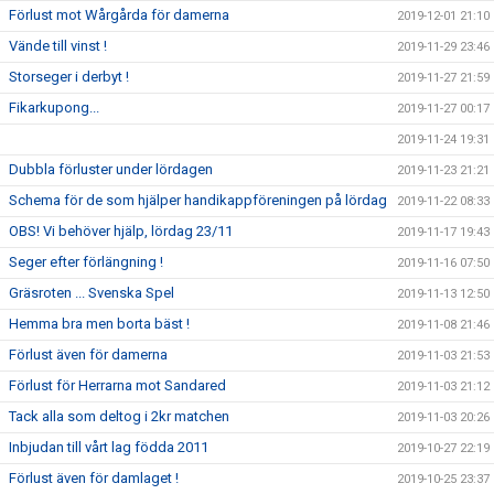
Förlust mot Wårgårda för damerna
2019-12-01 21:10
Vände till vinst !
2019-11-29 23:46
Storseger i derbyt !
2019-11-27 21:59
Fikarkupong...
2019-11-27 00:17
2019-11-24 19:31
Dubbla förluster under lördagen
2019-11-23 21:21
Schema för de som hjälper handikappföreningen på lördag
2019-11-22 08:33
OBS! Vi behöver hjälp, lördag 23/11
2019-11-17 19:43
Seger efter förlängning !
2019-11-16 07:50
Gräsroten ... Svenska Spel
2019-11-13 12:50
Hemma bra men borta bäst !
2019-11-08 21:46
Förlust även för damerna
2019-11-03 21:53
Förlust för Herrarna mot Sandared
2019-11-03 21:12
Tack alla som deltog i 2kr matchen
2019-11-03 20:26
Inbjudan till vårt lag födda 2011
2019-10-27 22:19
Förlust även för damlaget !
2019-10-25 23:37