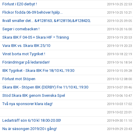
Förlust i E20 derbyt !
2019-10-25 22:53
Flickor födda 06-09 behöver hjälp...
2019-10-25 10:21
Ikväll smäller det... &#128163; &#128156;&#128420;
2019-10-25 09:05
Seger i comebacken !
2019-10-20 16:00
Skara IBK F 04-05 + Skara HIF = Träning
2019-10-19 20:53
Vara IBK vs. Skara IBK 25/10
2019-10-19 20:23
Vinst borta mot Tygriket !
2019-10-18 22:19
Förändringar på ledarsidan!
2019-10-16 18:54
IBK Tygriket - Skara IBK Fre 18/10 KL:19:30
2019-10-15 09:28
Förlust mot Stöpen
2019-10-12 08:00
Skara IBK - Stöpen IBK (DERBY) Fre 11/10 KL:19:30
2019-10-07 09:46
Stöd Skara IBK genom Svenska Spel
2019-10-06 10:47
Två nya sponsorer klara idag!
2019-10-03 17:02
2019-10-02 23:01
Ledarträff sön 6/10 kl 18.00-20.00!
2019-09-30 11:10
Nu är säsongen 2019/20 i gång!
2019-09-29 23:43