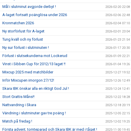
Mål i slutminut avgjorde derbyt !
2026-02-20 22:08
A-laget fortsatt poänglösa under 2026
2026-02-06 22:48
Kronmatchen 2026
2026-02-04 07:10
Ny storförlust för A-laget
2026-02-01 23:04
Tung kväll och ny förlust
2026-01-23 21:54
Ny sur förlust i slutminuten !
2026-01-17 20:30
Förlust i slutsekunderna mot Lockerud
2026-01-09 22:21
Vinst i Sibben Cup för 2012/13 laget !!
2026-01-04 19:26
Mixcup 2025 med matchbilder
2025-12-27 19:52
Inför Mixcupen imorgon 27/12!
2025-12-26 12:49
Skara IBK önskar alla en riktigt God Jul !
2025-12-24 12:41
Stort Grattis Måns!!
2025-12-22 18:28
Nattvandring i Skara
2025-12-18 20:19
Vändning i slutminuter gav tre poäng !
2025-12-05 22:15
Match på fredag !
2025-12-02 19:25
Första advent, tomteparad och Skara IBK är med i tåget !
2025-11-30 19:45