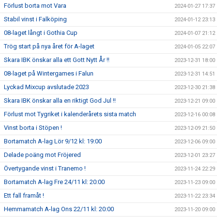
Förlust borta mot Vara
2024-01-27 17:37
Stabil vinst i Falköping
2024-01-12 23:13
08-laget långt i Gothia Cup
2024-01-07 21:12
Trög start på nya året för A-laget
2024-01-05 22:07
Skara IBK önskar alla ett Gott Nytt År !!
2023-12-31 18:00
08-laget på Wintergames i Falun
2023-12-31 14:51
Lyckad Mixcup avslutade 2023
2023-12-30 21:38
Skara IBK önskar alla en riktigt God Jul !!
2023-12-21 09:00
Förlust mot Tygriket i kalenderårets sista match
2023-12-16 00:08
Vinst borta i Stöpen !
2023-12-09 21:50
Bortamatch A-lag Lör 9/12 kl: 19:00
2023-12-06 09:00
Delade poäng mot Fröjered
2023-12-01 23:27
Övertygande vinst i Tranemo !
2023-11-24 22:29
Bortamatch A-lag Fre 24/11 kl: 20:00
2023-11-23 09:00
Ett fall framåt !
2023-11-22 23:34
Hemmamatch A-lag Ons 22/11 kl: 20:00
2023-11-20 09:00