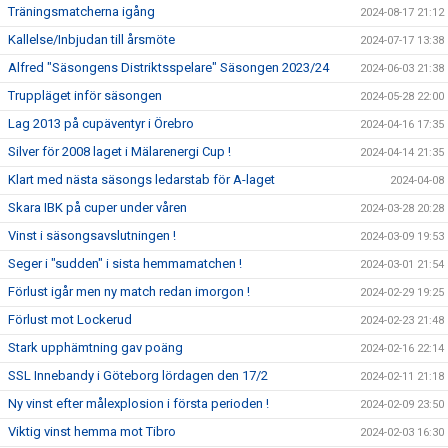
Träningsmatcherna igång
2024-08-17 21:12
Kallelse/Inbjudan till årsmöte
2024-07-17 13:38
Alfred "Säsongens Distriktsspelare" Säsongen 2023/24
2024-06-03 21:38
Truppläget inför säsongen
2024-05-28 22:00
Lag 2013 på cupäventyr i Örebro
2024-04-16 17:35
Silver för 2008 laget i Mälarenergi Cup !
2024-04-14 21:35
Klart med nästa säsongs ledarstab för A-laget
2024-04-08
Skara IBK på cuper under våren
2024-03-28 20:28
Vinst i säsongsavslutningen !
2024-03-09 19:53
Seger i "sudden" i sista hemmamatchen !
2024-03-01 21:54
Förlust igår men ny match redan imorgon !
2024-02-29 19:25
Förlust mot Lockerud
2024-02-23 21:48
Stark upphämtning gav poäng
2024-02-16 22:14
SSL Innebandy i Göteborg lördagen den 17/2
2024-02-11 21:18
Ny vinst efter målexplosion i första perioden !
2024-02-09 23:50
Viktig vinst hemma mot Tibro
2024-02-03 16:30