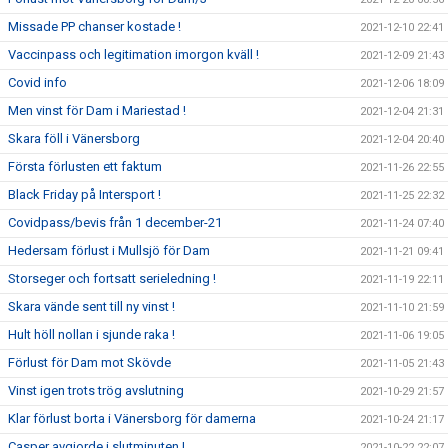
Missade PP chanser kostade !
2021-12-10 22:41
Vaccinpass och legitimation imorgon kväll !
2021-12-09 21:43
Covid info
2021-12-06 18:09
Men vinst för Dam i Mariestad !
2021-12-04 21:31
Skara föll i Vänersborg
2021-12-04 20:40
Första förlusten ett faktum
2021-11-26 22:55
Black Friday på Intersport !
2021-11-25 22:32
Covidpass/bevis från 1 december-21
2021-11-24 07:40
Hedersam förlust i Mullsjö för Dam
2021-11-21 09:41
Storseger och fortsatt serieledning !
2021-11-19 22:11
Skara vände sent till ny vinst !
2021-11-10 21:59
Hult höll nollan i sjunde raka !
2021-11-06 19:05
Förlust för Dam mot Skövde
2021-11-05 21:43
Vinst igen trots trög avslutning
2021-10-29 21:57
Klar förlust borta i Vänersborg för damerna
2021-10-24 21:17
Casper avgjorde i slutminuten !
2021-10-22 22:07