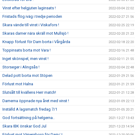
Vinst efter helgjuten laginsats !
2022-03-04 22:02
Fristads flög iväg i tredje perioden
2022-02-27 21:56
Skara vände till vinst i Viskafors !
2022-02-25 22:19
Skaras damer nära skräll mot Mullsjö !
2022-02-20 21:23
Knapp förlust för Dam borta i Vårgårda
2022-02-18 22:20
Toppinsats borta mot Vara !
2022-02-16 21:48
Inget skönspel, men vinst !
2022-02-11 21:55
Storseger i Alingsås !
2022-02-04 22:48
Delad pott borta mot Stöpen
2022-01-29 21:56
Förlust mot Halna
2022-01-21 21:59
Slutsålt till kvällens Herr match!
2022-01-21 12:28
Damerna öppnade nya året med vinst !
2022-01-09 22:13
Inställd A lagsmatch fredag 7/1
2022-01-05 20:21
God fortsättning på helgerna..
2021-12-27 13:43
Skara IBK önskar God Jul
2021-12-23 14:54
Förlust mot Vänersborg för Dam/J
2021-12-20 00:56