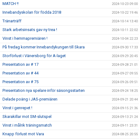
MATCH !!
2024-10-23 09:00
Innebandyskolan för födda 2018
2024-10-22 19:46
Tränarträff
2024-10-14 13:40
Stark arbetsinsats gav ny trea !
2024-10-11 22:02
Vinst i hemmapremiären !
2024-10-04 22:23
På fredag kommer Innebandykungen till Skara
2024-09-30 17:33
Storförlust i Vänersborg för A-laget
2024-09-29 20:45
Presentation av # 17
2024-09-28 21:01
Presentation av # 44
2024-09-27 09:55
Presentation av # 75
2024-09-26 09:51
Presentation nya spelare inför säsongsstarten
2024-09-24 18:25
Delade poäng i JAS-premiären
2024-09-21 20:44
Vinst i genrepet !
2024-09-15 21:36
Skarakillar mot SM-slutspel
2024-09-13 21:24
Vinst i målrik träningsmatch
2024-09-11 23:31
Knapp förlust mot Vara
2024-08-25 20:55