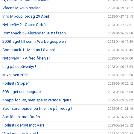
Vårens Mixcup spelad
2023-04-29 14:57
Info Mixcup lördag 29 April
2023-04-27 18:13
Nyförvärv 2 - Oscar Orrbén
2023-04-17 17:31
Comeback 2 - Alexander Gustafsson
2023-04-16 22:30
2008 laget till semi i Warbergsspelen
2023-04-16 17:59
Comeback 1 - Markus Lövdahl
2023-04-15 09:45
Nyförvärv 1 - Alfred Åkervall
2023-04-14 07:00
Lag på cupäventyr !
2023-04-06 15:54
Mixcupen 2023
2023-03-23 19:20
Förlust i Stöpen
2023-03-10 22:12
P08 laget seriesegrare !
2023-03-05 18:08
Knapp förlust, men spelet värmde igen !
2023-03-03 22:02
Sponsorer bjuder på fri entré på fredag !
2023-03-01 21:18
Storförlust mot Borås !
2023-02-26 22:56
Förlust i derbyt mot Vara
2023-02-24 22:52
Vinst mot Lockerud !
2023-02-17 22:24