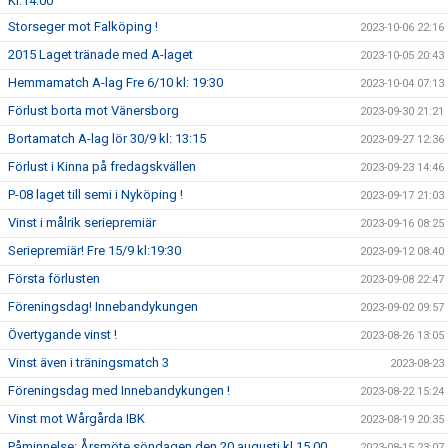
Kl:14:00
Storseger mot Falköping !
2023-10-06 22:16
2015 Laget tränade med A-laget
2023-10-05 20:43
Hemmamatch A-lag Fre 6/10 kl: 19:30
2023-10-04 07:13
Förlust borta mot Vänersborg
2023-09-30 21:21
Bortamatch A-lag lör 30/9 kl: 13:15
2023-09-27 12:36
Förlust i Kinna på fredagskvällen
2023-09-23 14:46
P-08 laget till semi i Nyköping !
2023-09-17 21:03
Vinst i målrik seriepremiär
2023-09-16 08:25
Seriepremiär! Fre 15/9 kl:19:30
2023-09-12 08:40
Första förlusten
2023-09-08 22:47
Föreningsdag! Innebandykungen
2023-09-02 09:57
Övertygande vinst !
2023-08-26 13:05
Vinst även i träningsmatch 3
2023-08-23
Föreningsdag med Innebandykungen !
2023-08-22 15:24
Vinst mot Wårgårda IBK
2023-08-19 20:35
Påminnelse: Årsmöte söndagen den 20 augusti kl 15.00
2023-08-15 23:07