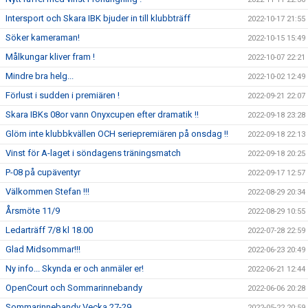
Intersport och Skara IBK bjuder in till klubbträff
2022-10-17 21:55
Söker kameraman!
2022-10-15 15:49
Målkungar kliver fram !
2022-10-07 22:21
Mindre bra helg...
2022-10-02 12:49
Förlust i sudden i premiären !
2022-09-21 22:07
Skara IBKs 08or vann Onyxcupen efter dramatik !!
2022-09-18 23:28
Glöm inte klubbkvällen OCH seriepremiären på onsdag !!
2022-09-18 22:13
Vinst för A-laget i söndagens träningsmatch
2022-09-18 20:25
P-08 på cupäventyr
2022-09-17 12:57
Välkommen Stefan !!!
2022-08-29 20:34
Årsmöte 11/9
2022-08-29 10:55
Ledarträff 7/8 kl 18.00
2022-07-28 22:59
Glad Midsommar!!!
2022-06-23 20:49
Ny info... Skynda er och anmäler er!
2022-06-21 12:44
OpenCourt och Sommarinnebandy
2022-06-06 20:28
Sommarinnebandy Vecka 27-29
2022-05-22 20:59