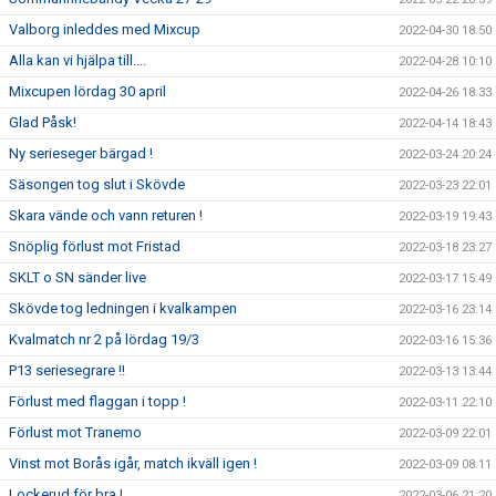
Valborg inleddes med Mixcup
2022-04-30 18:50
Alla kan vi hjälpa till....
2022-04-28 10:10
Mixcupen lördag 30 april
2022-04-26 18:33
Glad Påsk!
2022-04-14 18:43
Ny serieseger bärgad !
2022-03-24 20:24
Säsongen tog slut i Skövde
2022-03-23 22:01
Skara vände och vann returen !
2022-03-19 19:43
Snöplig förlust mot Fristad
2022-03-18 23:27
SKLT o SN sänder live
2022-03-17 15:49
Skövde tog ledningen i kvalkampen
2022-03-16 23:14
Kvalmatch nr 2 på lördag 19/3
2022-03-16 15:36
P13 seriesegrare !!
2022-03-13 13:44
Förlust med flaggan i topp !
2022-03-11 22:10
Förlust mot Tranemo
2022-03-09 22:01
Vinst mot Borås igår, match ikväll igen !
2022-03-09 08:11
Lockerud för bra !
2022-03-06 21:20