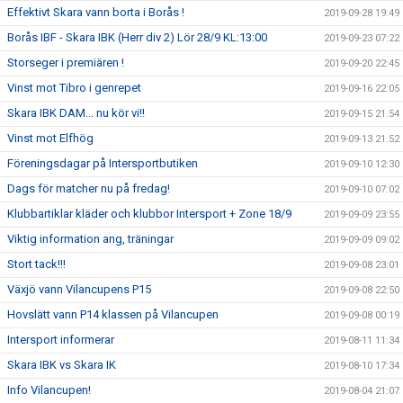
Effektivt Skara vann borta i Borås !
2019-09-28 19:49
Borås IBF - Skara IBK (Herr div 2) Lör 28/9 KL:13:00
2019-09-23 07:22
Storseger i premiären !
2019-09-20 22:45
Vinst mot Tibro i genrepet
2019-09-16 22:05
Skara IBK DAM... nu kör vi!!
2019-09-15 21:54
Vinst mot Elfhög
2019-09-13 21:52
Föreningsdagar på Intersportbutiken
2019-09-10 12:30
Dags för matcher nu på fredag!
2019-09-10 07:02
Klubbartiklar kläder och klubbor Intersport + Zone 18/9
2019-09-09 23:55
Viktig information ang, träningar
2019-09-09 09:02
Stort tack!!!
2019-09-08 23:01
Växjö vann Vilancupens P15
2019-09-08 22:50
Hovslätt vann P14 klassen på Vilancupen
2019-09-08 00:19
Intersport informerar
2019-08-11 11:34
Skara IBK vs Skara IK
2019-08-10 17:34
Info Vilancupen!
2019-08-04 21:07