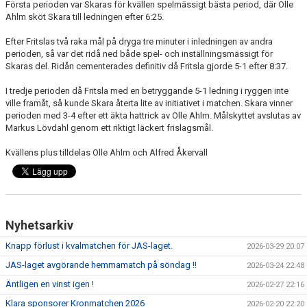
Första perioden var Skaras för kvällen spelmässigt bästa period, där Olle
Ahlm sköt Skara till ledningen efter 6:25.
KALENDER
Efter Fritslas två raka mål på dryga tre minuter i inledningen av andra
perioden, så var det ridå ned både spel- och inställningsmässigt för
LÄNKAR
Skaras del. Ridån cementerades definitiv då Fritsla gjorde 5-1 efter 8:37.
VÅRA LAG
I tredje perioden då Fritsla med en betryggande 5-1 ledning i ryggen inte
ville framåt, så kunde Skara återta lite av initiativet i matchen. Skara vinner
perioden med 3-4 efter ett äkta hattrick av Olle Ahlm. Målskyttet avslutas av
WEBSHOP
Markus Lövdahl genom ett riktigt läckert frislagsmål.
MEDLEMSAVGIFTER
Kvällens plus tilldelas Olle Ahlm och Alfred Åkervall
50/50 LOTTERI
Nyhetsarkiv
Knapp förlust i kvalmatchen för JAS-laget.
2026-03-29 20:07
JAS-laget avgörande hemmamatch på söndag !!
2026-03-24 22:48
Äntligen en vinst igen !
2026-02-27 22:16
Klara sponsorer Kronmatchen 2026
2026-02-20 22:20