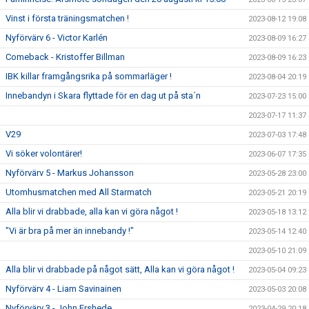
Vinst i första träningsmatchen !
2023-08-12 19:08
Nyförvärv 6 - Victor Karlén
2023-08-09 16:27
Comeback - Kristoffer Billman
2023-08-09 16:23
IBK killar framgångsrika på sommarläger !
2023-08-04 20:19
Innebandyn i Skara flyttade för en dag ut på sta´n
2023-07-23 15:00
2023-07-17 11:37
V29
2023-07-03 17:48
Vi söker volontärer!
2023-06-07 17:35
Nyförvärv 5 - Markus Johansson
2023-05-28 23:00
Utomhusmatchen med All Starmatch
2023-05-21 20:19
Alla blir vi drabbade, alla kan vi göra något !
2023-05-18 13:12
"Vi är bra på mer än innebandy !"
2023-05-14 12:40
2023-05-10 21:09
Alla blir vi drabbade på något sätt, Alla kan vi göra något !
2023-05-04 09:23
Nyförvärv 4 - Liam Savinainen
2023-05-03 20:08
Nyförvärv 3 - John Ershede
2023-04-29 20:18