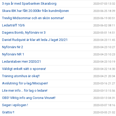
3 nya år med Sparbanken Skaraborg
2020-07-03 13:32
Skara IBK har fått 20.000kr från kundmiljonen
2020-06-25 18:39
Trevlig Midsommar och en skön sommar!
2020-06-19 00:51
Ledarträff 10/6
2020-06-02 08:11
Dagens Bomb, Nyförvärv nr 3
2020-05-01 14:51
Daniel Rudquist är klar att leda J laget 20/21
2020-04-23 11:45
Nyförvärv Nr 2
2020-04-23 10:27
Nyförvärv NR 1
2020-04-23 10:23
Ledarstaben Herr 2020/21
2020-04-23 10:19
Väldigt enkelt sätt o sponsra!
2020-04-22 14:30
Träning utomhus är okej!!
2020-04-21 20:34
Avslutning för u-lag/Mixcupen!
2020-03-16 21:27
Lite mer info... för lag o ledare!
2020-03-13 15:56
OBS! Viktig info ang Corona Viruset!
2020-03-13 04:31
Seger i epilogen !
2020-03-07 18:16
Grattis !!
2020-03-05 21:02