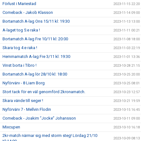
Förlust i Mariestad
2023-11-15 22:20
Comeback - Jakob Klasson
2023-11-14 09:00
Bortamatch A-lag Ons 15/11 kl: 19:30
2023-11-13 13:00
A-laget tog 5:e raka !
2023-11-11 00:21
Bortamatch A-lag Fre 10/11 kl: 20:00
2023-11-08 18:00
Skara tog 4:e raka !
2023-11-03 22:19
Hemmamatch A-lag Fre 3/11 kl: 19:30
2023-11-01 13:36
Vinst borta i Tibro !
2023-10-28 21:15
Bortamatch A-lag lör 28/10 kl: 18:00
2023-10-25 20:00
Nyförvärv - 8 Liam Borg
2023-10-25 08:01
Stort tack för en väl genomförd 2kronamatch.
2023-10-23 12:57
Skara vände till seger !
2023-10-21 19:59
Nyförvärv 7 - Mellvin Flodin
2023-10-15 16:45
Comeback - Joakim ”Jocke” Johansson
2023-10-11 09:00
Mixcupen
2023-10-10 16:18
2kr-match närmar sig med storm steg! Lördag 21/10
2023-10-09 08:13