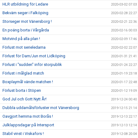
HLR utbildning för Ledare
2020-03-02 07:03
Bekväm seger i Falköping
2020-02-28 22:27
Storseger mot Vänersborg !
2020-02-21 22:36
En poäng borta i Vårgårda
2020-02-16 00:03
Motvind på alla plan !
2020-02-09 17:46
Förlust mot serieledarna
2020-02-02 22:07
Förlust för Dam/Jun mot Lidköping
2020-01-31 21:41
Förlust i "sudden" inför storpublik
2020-01-24 22:27
Förlust i målglad match
2020-01-19 23:18
Boxplaymål vände matchen !
2020-01-17 22:48
Förlust borta i Stöpen
2020-01-12 19:09
God Jul och Gott Nytt År!
2019-12-24 00:40
Dubbla uddamålsförluster mot Vänersborg
2019-12-15 21:14
Oavgjort hemma mot Borås !
2019-12-13 22:17
Julklappsdagar på Intersport
2019-12-13 12:14
Stabil vinst i Viskafors !
2019-12-08 20:04