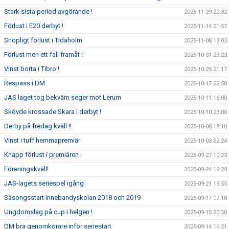
Stark sista period avgörande !
2025-11-29 20:32
Förlust i E20 derbyt !
2025-11-14 21:57
Snöpligt förlust i Tidaholm
2025-11-08 13:03
Förlust men ett fall framåt !
2025-10-31 23:23
Vinst borta i Tibro !
2025-10-25 21:17
Respass i DM
2025-10-17 22:50
JAS laget tog bekväm seger mot Lerum
2025-10-11 16:00
Skövde krossade Skara i derbyt !
2025-10-10 23:00
Derby på fredag kväll !!
2025-10-08 18:10
Vinst i tuff hemmapremiär
2025-10-03 22:24
Knapp förlust i premiären
2025-09-27 10:23
Föreningskväll!
2025-09-24 19:29
JAS-lagets seriespel igång
2025-09-21 19:55
Säsongsstart Innebandyskolan 2018 och 2019
2025-09-17 07:18
Ungdomslag på cup i helgen !
2025-09-15 20:50
DM bra genomkörare inför seriestart
2025-09-14 16:21