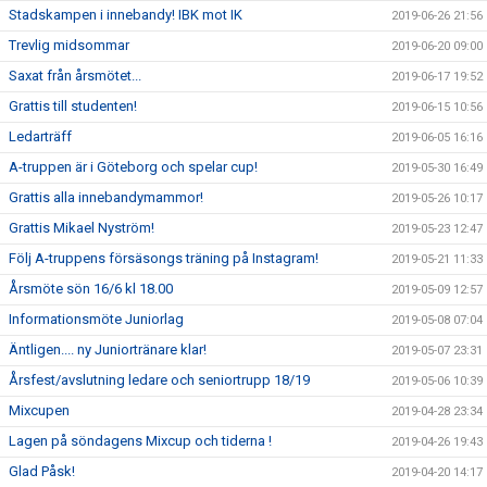
Stadskampen i innebandy! IBK mot IK
2019-06-26 21:56
Trevlig midsommar
2019-06-20 09:00
Saxat från årsmötet...
2019-06-17 19:52
Grattis till studenten!
2019-06-15 10:56
Ledarträff
2019-06-05 16:16
A-truppen är i Göteborg och spelar cup!
2019-05-30 16:49
Grattis alla innebandymammor!
2019-05-26 10:17
Grattis Mikael Nyström!
2019-05-23 12:47
Följ A-truppens försäsongs träning på Instagram!
2019-05-21 11:33
Årsmöte sön 16/6 kl 18.00
2019-05-09 12:57
Informationsmöte Juniorlag
2019-05-08 07:04
Äntligen.... ny Juniortränare klar!
2019-05-07 23:31
Årsfest/avslutning ledare och seniortrupp 18/19
2019-05-06 10:39
Mixcupen
2019-04-28 23:34
Lagen på söndagens Mixcup och tiderna !
2019-04-26 19:43
Glad Påsk!
2019-04-20 14:17