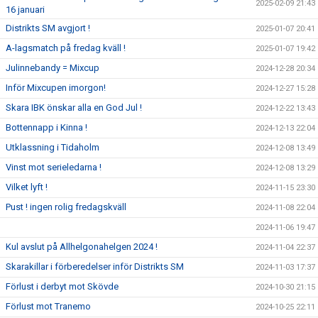
2025-02-09 21:43
16 januari
Distrikts SM avgjort !
2025-01-07 20:41
A-lagsmatch på fredag kväll !
2025-01-07 19:42
Julinnebandy = Mixcup
2024-12-28 20:34
Inför Mixcupen imorgon!
2024-12-27 15:28
Skara IBK önskar alla en God Jul !
2024-12-22 13:43
Bottennapp i Kinna !
2024-12-13 22:04
Utklassning i Tidaholm
2024-12-08 13:49
Vinst mot serieledarna !
2024-12-08 13:29
Vilket lyft !
2024-11-15 23:30
Pust ! ingen rolig fredagskväll
2024-11-08 22:04
2024-11-06 19:47
Kul avslut på Allhelgonahelgen 2024 !
2024-11-04 22:37
Skarakillar i förberedelser inför Distrikts SM
2024-11-03 17:37
Förlust i derbyt mot Skövde
2024-10-30 21:15
Förlust mot Tranemo
2024-10-25 22:11