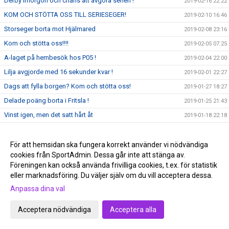
Derby imorgon och chans att avgöra serien !
2019-02-16 22:22
KOM OCH STÖTTA OSS TILL SERIESEGER!
2019-02-10 16:46
Storseger borta mot Hjälmared
2019-02-08 23:16
Kom och stötta oss!!!!
2019-02-05 07:25
A-laget på hembesök hos P05 !
2019-02-04 22:00
Lilja avgjorde med 16 sekunder kvar !
2019-02-01 22:27
Dags att fylla borgen? Kom och stötta oss!
2019-01-27 18:27
Delade poäng borta i Fritsla !
2019-01-25 21:43
Vinst igen, men det satt hårt åt
2019-01-18 22:18
Tobias Bergstrand 200 +
2019-01-17 20:54
Nyheter våren 2019!
För att hemsidan ska fungera korrekt använder vi nödvändiga
2019-01-15 10:33
cookies från SportAdmin. Dessa går inte att stänga av.
Kom och stötta våra lila krigare!
2019-01-13 20:13
Föreningen kan också använda frivilliga cookies, t.ex. för statistik
Nya året börjar med en comeback!
2019-01-08 12:00
eller marknadsföring. Du väljer själv om du vill acceptera dessa.
Lycka till Emil Skillermo och distriktslaget i SM i helgen!
2019-01-02 21:30
Anpassa dina val
God Jul och Gott Nytt År!
2018-12-22 23:06
Acceptera nödvändiga
Acceptera alla
Intresserad av att representera Skara IBK:s seniortrupp?
2018-12-18 17:40