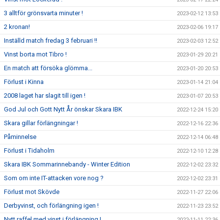
3 alltför grönsvarta minuter !
2023-02-12 13:53
2 kronan!
2023-02-06 19:17
Inställd match fredag 3 februari !!
2023-02-03 12:52
Vinst borta mot Tibro !
2023-01-29 20:21
En match att försöka glömma...
2023-01-20 20:53
Förlust i Kinna
2023-01-14 21:04
2008 laget har slagit till igen !
2023-01-07 20:53
God Jul och Gott Nytt År önskar Skara IBK
2022-12-24 15:20
Skara gillar förlängningar !
2022-12-16 22:36
Påminnelse
2022-12-14 06:48
Förlust i Tidaholm
2022-12-10 12:28
Skara IBK Sommarinnebandy - Winter Edition
2022-12-02 23:32
Som om inte IT-attacken vore nog ?
2022-12-02 23:31
Förlust mot Skövde
2022-11-27 22:06
Derbyvinst, och förlängning igen !
2022-11-23 23:52
Nytt raffel med vinst i förlängning !
2022-11-11 22:36