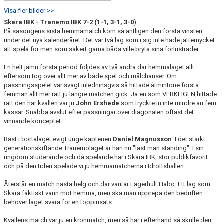
Visa fler bilder >>
Skara IBK - Tranemo IBK 7-2 (1-1, 3-1, 3-0
)
På säsongens sista hemmamatch kom så äntligen den första vinsten
under det nya kalenderåret. Det var två lag som i sig inte hade jättemycket
att spela för men som säkert gärna båda ville bryta sina förlustrader.
En helt jämn första period följdes av två andra där hemmalaget allt
eftersom tog över allt mer av både spel och målchanser. Om
passningsspelet var svagt inledninsgvis så hittade åtmintone första
femman allt mer rätt ju längre matchen gick. Ja en som VERKLIGEN hittade
rätt den här kvällen var ju
John Ershede
som tryckte in inte mindre än fem
kassar. Snabba avslut efter passningar över diagonalen oftast det
vinnande konceptet.
Bäst i bortalaget evigt unge kaptenen
Daniel Magnusson
. I det starkt
generationskiftande Tranemolaget är han nu "last man standing". I sin
ungdom studerande och då spelande här i Skara IBK, stor publikfavorit
och på den tiden spelade vi ju hemmamatcherna i Idrottshallen.
Återstår en match nästa helg och där väntar Fagerhult Habo. Ett lag som
Skara faktiskt vann mot hemma, men ska man upprepa den bedriften
behöver laget svara för en toppinsats.
Kvällens match var ju en kronmatch, men så här i efterhand så skulle den