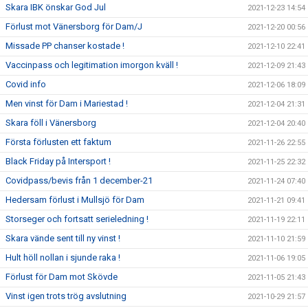
Skara IBK önskar God Jul
2021-12-23 14:54
Förlust mot Vänersborg för Dam/J
2021-12-20 00:56
Missade PP chanser kostade !
2021-12-10 22:41
Vaccinpass och legitimation imorgon kväll !
2021-12-09 21:43
Covid info
2021-12-06 18:09
Men vinst för Dam i Mariestad !
2021-12-04 21:31
Skara föll i Vänersborg
2021-12-04 20:40
Första förlusten ett faktum
2021-11-26 22:55
Black Friday på Intersport !
2021-11-25 22:32
Covidpass/bevis från 1 december-21
2021-11-24 07:40
Hedersam förlust i Mullsjö för Dam
2021-11-21 09:41
Storseger och fortsatt serieledning !
2021-11-19 22:11
Skara vände sent till ny vinst !
2021-11-10 21:59
Hult höll nollan i sjunde raka !
2021-11-06 19:05
Förlust för Dam mot Skövde
2021-11-05 21:43
Vinst igen trots trög avslutning
2021-10-29 21:57