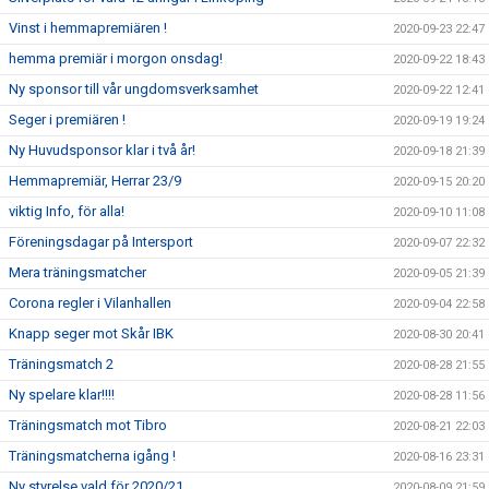
Vinst i hemmapremiären !
2020-09-23 22:47
hemma premiär i morgon onsdag!
2020-09-22 18:43
Ny sponsor till vår ungdomsverksamhet
2020-09-22 12:41
Seger i premiären !
2020-09-19 19:24
Ny Huvudsponsor klar i två år!
2020-09-18 21:39
Hemmapremiär, Herrar 23/9
2020-09-15 20:20
viktig Info, för alla!
2020-09-10 11:08
Föreningsdagar på Intersport
2020-09-07 22:32
Mera träningsmatcher
2020-09-05 21:39
Corona regler i Vilanhallen
2020-09-04 22:58
Knapp seger mot Skår IBK
2020-08-30 20:41
Träningsmatch 2
2020-08-28 21:55
Ny spelare klar!!!!
2020-08-28 11:56
Träningsmatch mot Tibro
2020-08-21 22:03
Träningsmatcherna igång !
2020-08-16 23:31
Ny styrelse vald för 2020/21
2020-08-09 21:59