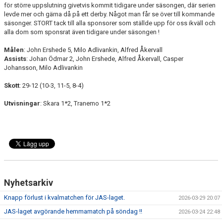
för större uppslutning givetvis kommit tidigare under säsongen, där serien
levde mer och gärna då på ett derby. Något man får se över till kommande
säsonger. STORT tack till alla sponsorer som ställde upp för oss ikväll och
alla dom som sponsrat även tidigare under säsongen !
Målen
: John Ershede 5, Milo Adlivankin, Alfred Åkervall
Assists
: Johan Ödmar 2, John Ershede, Alfred Åkervall, Casper
Johansson, Milo Adlivankin
Skott
: 29-12 (10-3, 11-5, 8-4)
Utvisningar
: Skara 1*2, Tranemo 1*2
Nyhetsarkiv
Knapp förlust i kvalmatchen för JAS-laget.
2026-03-29 20:07
JAS-laget avgörande hemmamatch på söndag !!
2026-03-24 22:48