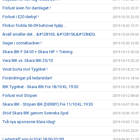
Förlust även för damlaget !
2019-10-25 23:37
Förlust i E20 derbyt !
2019-10-25 22:53
Flickor födda 06-09 behöver hjälp...
2019-10-25 10:21
Ikväll smäller det... &#128163; &#128156;&#128420;
2019-10-25 09:05
Seger i comebacken !
2019-10-20 16:00
Skara IBK F 04-05 + Skara HIF = Träning
2019-10-19 20:53
Vara IBK vs. Skara IBK 25/10
2019-10-19 20:23
Vinst borta mot Tygriket !
2019-10-18 22:19
Förändringar på ledarsidan!
2019-10-16 18:54
IBK Tygriket - Skara IBK Fre 18/10 KL:19:30
2019-10-15 09:28
Förlust mot Stöpen
2019-10-12 08:00
Skara IBK - Stöpen IBK (DERBY) Fre 11/10 KL:19:30
2019-10-07 09:46
Stöd Skara IBK genom Svenska Spel
2019-10-06 10:47
Två nya sponsorer klara idag!
2019-10-03 17:02
2019-10-02 23:01
Ledarträff sön 6/10 kl 18.00-20.00!
2019-09-30 11:10