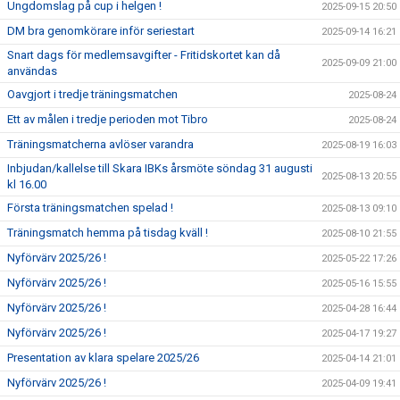
Ungdomslag på cup i helgen !
2025-09-15 20:50
DM bra genomkörare inför seriestart
2025-09-14 16:21
Snart dags för medlemsavgifter - Fritidskortet kan då
2025-09-09 21:00
användas
Oavgjort i tredje träningsmatchen
2025-08-24
Ett av målen i tredje perioden mot Tibro
2025-08-24
Träningsmatcherna avlöser varandra
2025-08-19 16:03
Inbjudan/kallelse till Skara IBKs årsmöte söndag 31 augusti
2025-08-13 20:55
kl 16.00
Första träningsmatchen spelad !
2025-08-13 09:10
Träningsmatch hemma på tisdag kväll !
2025-08-10 21:55
Nyförvärv 2025/26 !
2025-05-22 17:26
Nyförvärv 2025/26 !
2025-05-16 15:55
Nyförvärv 2025/26 !
2025-04-28 16:44
Nyförvärv 2025/26 !
2025-04-17 19:27
Presentation av klara spelare 2025/26
2025-04-14 21:01
Nyförvärv 2025/26 !
2025-04-09 19:41