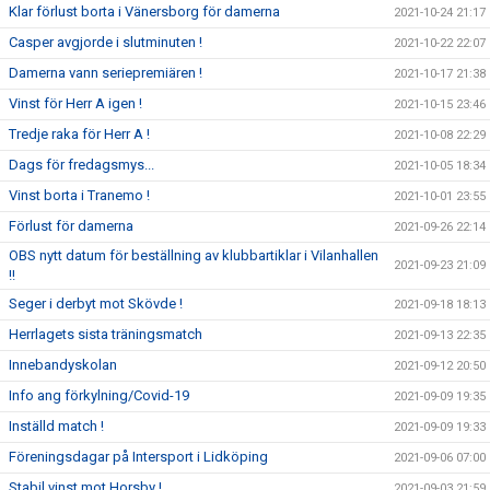
Klar förlust borta i Vänersborg för damerna
2021-10-24 21:17
Casper avgjorde i slutminuten !
2021-10-22 22:07
Damerna vann seriepremiären !
2021-10-17 21:38
Vinst för Herr A igen !
2021-10-15 23:46
Tredje raka för Herr A !
2021-10-08 22:29
Dags för fredagsmys...
2021-10-05 18:34
Vinst borta i Tranemo !
2021-10-01 23:55
Förlust för damerna
2021-09-26 22:14
OBS nytt datum för beställning av klubbartiklar i Vilanhallen
2021-09-23 21:09
!!
Seger i derbyt mot Skövde !
2021-09-18 18:13
Herrlagets sista träningsmatch
2021-09-13 22:35
Innebandyskolan
2021-09-12 20:50
Info ang förkylning/Covid-19
2021-09-09 19:35
Inställd match !
2021-09-09 19:33
Föreningsdagar på Intersport i Lidköping
2021-09-06 07:00
Stabil vinst mot Horsby !
2021-09-03 21:59