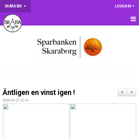
SKARA IBK
LOGGA IN
HEM
OM KLUBBEN
NYHETER
DOKUMENT
MATCHER
Äntligen en vinst igen !
<
>
KRONMATCHEN
2026-02-27 22:16
SERIETABELLER
MATCHVÄRDSKAP
TRÄNINGSSCHEMA