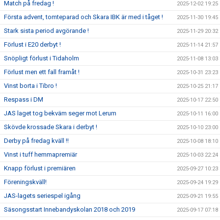
Match på fredag !
2025-12-02 19:25
Första advent, tomteparad och Skara IBK är med i tåget !
2025-11-30 19:45
Stark sista period avgörande !
2025-11-29 20:32
Förlust i E20 derbyt !
2025-11-14 21:57
Snöpligt förlust i Tidaholm
2025-11-08 13:03
Förlust men ett fall framåt !
2025-10-31 23:23
Vinst borta i Tibro !
2025-10-25 21:17
Respass i DM
2025-10-17 22:50
JAS laget tog bekväm seger mot Lerum
2025-10-11 16:00
Skövde krossade Skara i derbyt !
2025-10-10 23:00
Derby på fredag kväll !!
2025-10-08 18:10
Vinst i tuff hemmapremiär
2025-10-03 22:24
Knapp förlust i premiären
2025-09-27 10:23
Föreningskväll!
2025-09-24 19:29
JAS-lagets seriespel igång
2025-09-21 19:55
Säsongsstart Innebandyskolan 2018 och 2019
2025-09-17 07:18