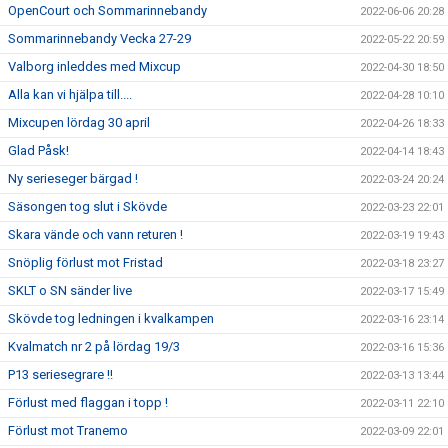
OpenCourt och Sommarinnebandy
2022-06-06 20:28
Sommarinnebandy Vecka 27-29
2022-05-22 20:59
Valborg inleddes med Mixcup
2022-04-30 18:50
Alla kan vi hjälpa till....
2022-04-28 10:10
Mixcupen lördag 30 april
2022-04-26 18:33
Glad Påsk!
2022-04-14 18:43
Ny serieseger bärgad !
2022-03-24 20:24
Säsongen tog slut i Skövde
2022-03-23 22:01
Skara vände och vann returen !
2022-03-19 19:43
Snöplig förlust mot Fristad
2022-03-18 23:27
SKLT o SN sänder live
2022-03-17 15:49
Skövde tog ledningen i kvalkampen
2022-03-16 23:14
Kvalmatch nr 2 på lördag 19/3
2022-03-16 15:36
P13 seriesegrare !!
2022-03-13 13:44
Förlust med flaggan i topp !
2022-03-11 22:10
Förlust mot Tranemo
2022-03-09 22:01