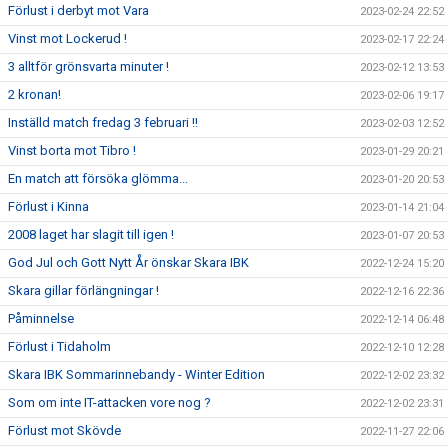
Förlust i derbyt mot Vara
2023-02-24 22:52
Vinst mot Lockerud !
2023-02-17 22:24
3 alltför grönsvarta minuter !
2023-02-12 13:53
2 kronan!
2023-02-06 19:17
Inställd match fredag 3 februari !!
2023-02-03 12:52
Vinst borta mot Tibro !
2023-01-29 20:21
En match att försöka glömma...
2023-01-20 20:53
Förlust i Kinna
2023-01-14 21:04
2008 laget har slagit till igen !
2023-01-07 20:53
God Jul och Gott Nytt År önskar Skara IBK
2022-12-24 15:20
Skara gillar förlängningar !
2022-12-16 22:36
Påminnelse
2022-12-14 06:48
Förlust i Tidaholm
2022-12-10 12:28
Skara IBK Sommarinnebandy - Winter Edition
2022-12-02 23:32
Som om inte IT-attacken vore nog ?
2022-12-02 23:31
Förlust mot Skövde
2022-11-27 22:06