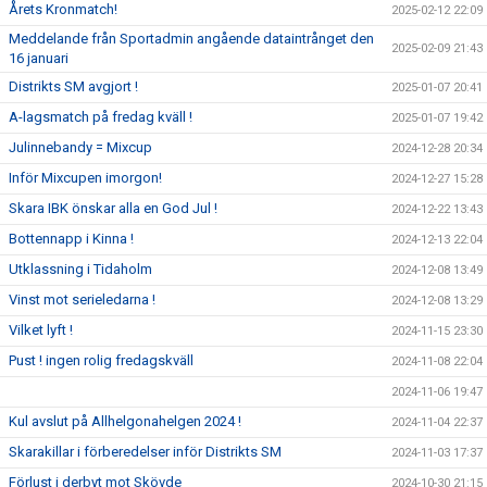
Årets Kronmatch!
2025-02-12 22:09
Meddelande från Sportadmin angående dataintrånget den
2025-02-09 21:43
16 januari
Distrikts SM avgjort !
2025-01-07 20:41
A-lagsmatch på fredag kväll !
2025-01-07 19:42
Julinnebandy = Mixcup
2024-12-28 20:34
Inför Mixcupen imorgon!
2024-12-27 15:28
Skara IBK önskar alla en God Jul !
2024-12-22 13:43
Bottennapp i Kinna !
2024-12-13 22:04
Utklassning i Tidaholm
2024-12-08 13:49
Vinst mot serieledarna !
2024-12-08 13:29
Vilket lyft !
2024-11-15 23:30
Pust ! ingen rolig fredagskväll
2024-11-08 22:04
2024-11-06 19:47
Kul avslut på Allhelgonahelgen 2024 !
2024-11-04 22:37
Skarakillar i förberedelser inför Distrikts SM
2024-11-03 17:37
Förlust i derbyt mot Skövde
2024-10-30 21:15