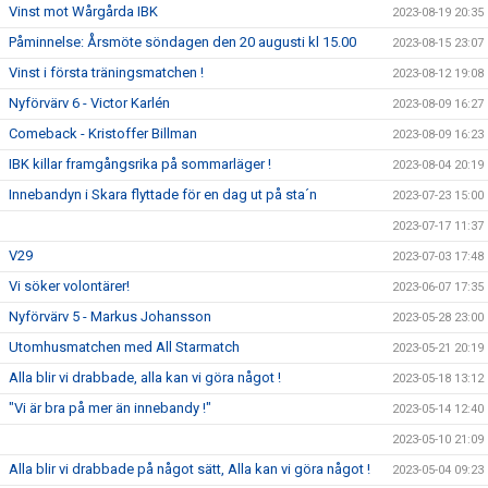
Vinst mot Wårgårda IBK
2023-08-19 20:35
Påminnelse: Årsmöte söndagen den 20 augusti kl 15.00
2023-08-15 23:07
Vinst i första träningsmatchen !
2023-08-12 19:08
Nyförvärv 6 - Victor Karlén
2023-08-09 16:27
Comeback - Kristoffer Billman
2023-08-09 16:23
IBK killar framgångsrika på sommarläger !
2023-08-04 20:19
Innebandyn i Skara flyttade för en dag ut på sta´n
2023-07-23 15:00
2023-07-17 11:37
V29
2023-07-03 17:48
Vi söker volontärer!
2023-06-07 17:35
Nyförvärv 5 - Markus Johansson
2023-05-28 23:00
Utomhusmatchen med All Starmatch
2023-05-21 20:19
Alla blir vi drabbade, alla kan vi göra något !
2023-05-18 13:12
"Vi är bra på mer än innebandy !"
2023-05-14 12:40
2023-05-10 21:09
Alla blir vi drabbade på något sätt, Alla kan vi göra något !
2023-05-04 09:23