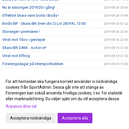
Nu är säsongen 2019/20 i gång!
2019-09-29 23:43
Effektivt Skara vann borta i Borås !
2019-09-28 19:49
Borås IBF - Skara IBK (Herr div 2) Lör 28/9 KL:13:00
2019-09-23 07:22
Storseger i premiären !
2019-09-20 22:45
Vinst mot Tibro i genrepet
2019-09-16 22:05
Skara IBK DAM... nu kör vi!!
2019-09-15 21:54
Vinst mot Elfhög
2019-09-13 21:52
Föreningsdagar på Intersportbutiken
2019-09-10 12:30
Dags för matcher nu på fredag!
2019-09-10 07:02
Klubbartiklar kläder och klubbor Intersport + Zone 18/9
2019-09-09 23:55
För att hemsidan ska fungera korrekt använder vi nödvändiga
cookies från SportAdmin. Dessa går inte att stänga av.
Viktig information ang, träningar
2019-09-09 09:02
Föreningen kan också använda frivilliga cookies, t.ex. för statistik
Stort tack!!!
2019-09-08 23:01
eller marknadsföring. Du väljer själv om du vill acceptera dessa.
Växjö vann Vilancupens P15
2019-09-08 22:50
Anpassa dina val
Hovslätt vann P14 klassen på Vilancupen
2019-09-08 00:19
Acceptera nödvändiga
Acceptera alla
Intersport informerar
2019-08-11 11:34
Skara IBK vs Skara IK
2019-08-10 17:34