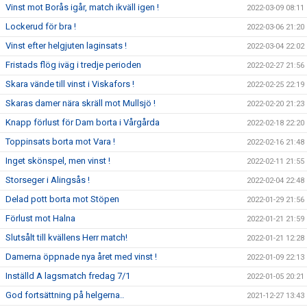
Vinst mot Borås igår, match ikväll igen !
2022-03-09 08:11
Lockerud för bra !
2022-03-06 21:20
Vinst efter helgjuten laginsats !
2022-03-04 22:02
Fristads flög iväg i tredje perioden
2022-02-27 21:56
Skara vände till vinst i Viskafors !
2022-02-25 22:19
Skaras damer nära skräll mot Mullsjö !
2022-02-20 21:23
Knapp förlust för Dam borta i Vårgårda
2022-02-18 22:20
Toppinsats borta mot Vara !
2022-02-16 21:48
Inget skönspel, men vinst !
2022-02-11 21:55
Storseger i Alingsås !
2022-02-04 22:48
Delad pott borta mot Stöpen
2022-01-29 21:56
Förlust mot Halna
2022-01-21 21:59
Slutsålt till kvällens Herr match!
2022-01-21 12:28
Damerna öppnade nya året med vinst !
2022-01-09 22:13
Inställd A lagsmatch fredag 7/1
2022-01-05 20:21
God fortsättning på helgerna..
2021-12-27 13:43