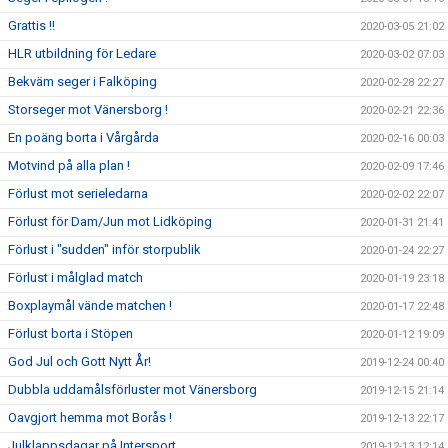
Grattis !!
2020-03-05 21:02
HLR utbildning för Ledare
2020-03-02 07:03
Bekväm seger i Falköping
2020-02-28 22:27
Storseger mot Vänersborg !
2020-02-21 22:36
En poäng borta i Vårgårda
2020-02-16 00:03
Motvind på alla plan !
2020-02-09 17:46
Förlust mot serieledarna
2020-02-02 22:07
Förlust för Dam/Jun mot Lidköping
2020-01-31 21:41
Förlust i "sudden" inför storpublik
2020-01-24 22:27
Förlust i målglad match
2020-01-19 23:18
Boxplaymål vände matchen !
2020-01-17 22:48
Förlust borta i Stöpen
2020-01-12 19:09
God Jul och Gott Nytt År!
2019-12-24 00:40
Dubbla uddamålsförluster mot Vänersborg
2019-12-15 21:14
Oavgjort hemma mot Borås !
2019-12-13 22:17
Julklappsdagar på Intersport
2019-12-13 12:14