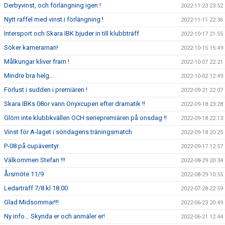
Derbyvinst, och förlängning igen !
2022-11-23 23:52
Nytt raffel med vinst i förlängning !
2022-11-11 22:36
Intersport och Skara IBK bjuder in till klubbträff
2022-10-17 21:55
Söker kameraman!
2022-10-15 15:49
Målkungar kliver fram !
2022-10-07 22:21
Mindre bra helg...
2022-10-02 12:49
Förlust i sudden i premiären !
2022-09-21 22:07
Skara IBKs 08or vann Onyxcupen efter dramatik !!
2022-09-18 23:28
Glöm inte klubbkvällen OCH seriepremiären på onsdag !!
2022-09-18 22:13
Vinst för A-laget i söndagens träningsmatch
2022-09-18 20:25
P-08 på cupäventyr
2022-09-17 12:57
Välkommen Stefan !!!
2022-08-29 20:34
Årsmöte 11/9
2022-08-29 10:55
Ledarträff 7/8 kl 18.00
2022-07-28 22:59
Glad Midsommar!!!
2022-06-23 20:49
Ny info... Skynda er och anmäler er!
2022-06-21 12:44