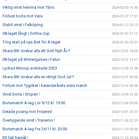
Viktig vinst hemma mot Tibro
2024-02-03 16:30
Förlust borta mot Vara
2024-01-27 17:37
Stabil vinst i Falköping
2024-01-12 23:13
08-laget långt i Gothia Cup
2024-01-07 21:12
Trög start på nya året för A-laget
2024-01-05 22:07
Skara IBK önskar alla ett Gott Nytt År !!
2023-12-31 18:00
08-laget på Wintergames i Falun
2023-12-31 14:51
Lyckad Mixcup avslutade 2023
2023-12-30 21:38
Skara IBK önskar alla en riktigt God Jul !!
2023-12-21 09:00
Förlust mot Tygriket i kalenderårets sista match
2023-12-16 00:08
Vinst borta i Stöpen !
2023-12-09 21:50
Bortamatch A-lag Lör 9/12 kl: 19:00
2023-12-06 09:00
Delade poäng mot Fröjered
2023-12-01 23:27
Övertygande vinst i Tranemo !
2023-11-24 22:29
Bortamatch A-lag Fre 24/11 kl: 20:00
2023-11-23 09:00
Ett fall framåt !
2023-11-22 23:34