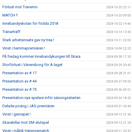
Förlust mot Tranemo
2024-10-25 22:11
MATCH !!
2024-10-23 09:00
Innebandyskolan för födda 2018
2024-10-22 19:46
Tränarträff
2024-10-14 13:40
Stark arbetsinsats gav ny trea !
2024-10-11 22:02
Vinst i hemmapremiären !
2024-10-04 22:23
På fredag kommer Innebandykungen till Skara
2024-09-30 17:33
Storförlust i Vänersborg för A-laget
2024-09-29 20:45
Presentation av # 17
2024-09-28 21:01
Presentation av # 44
2024-09-27 09:55
Presentation av # 75
2024-09-26 09:51
Presentation nya spelare inför säsongsstarten
2024-09-24 18:25
Delade poäng i JAS-premiären
2024-09-21 20:44
Vinst i genrepet !
2024-09-15 21:36
Skarakillar mot SM-slutspel
2024-09-13 21:24
Vinst i målrik träningsmatch
2024-09-11 23:31