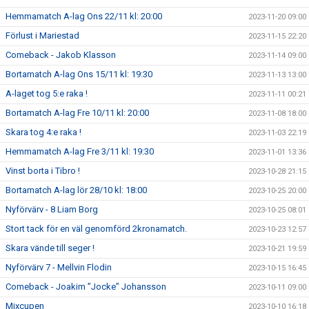
Hemmamatch A-lag Ons 22/11 kl: 20:00
2023-11-20 09:00
Förlust i Mariestad
2023-11-15 22:20
Comeback - Jakob Klasson
2023-11-14 09:00
Bortamatch A-lag Ons 15/11 kl: 19:30
2023-11-13 13:00
A-laget tog 5:e raka !
2023-11-11 00:21
Bortamatch A-lag Fre 10/11 kl: 20:00
2023-11-08 18:00
Skara tog 4:e raka !
2023-11-03 22:19
Hemmamatch A-lag Fre 3/11 kl: 19:30
2023-11-01 13:36
Vinst borta i Tibro !
2023-10-28 21:15
Bortamatch A-lag lör 28/10 kl: 18:00
2023-10-25 20:00
Nyförvärv - 8 Liam Borg
2023-10-25 08:01
Stort tack för en väl genomförd 2kronamatch.
2023-10-23 12:57
Skara vände till seger !
2023-10-21 19:59
Nyförvärv 7 - Mellvin Flodin
2023-10-15 16:45
Comeback - Joakim ”Jocke” Johansson
2023-10-11 09:00
Mixcupen
2023-10-10 16:18