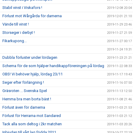
Stabil vinst i Viskafors !
2019-12-08 20:04
Förlust mot Wårgårda för damerna
2019-12-01 21:10
Vände till vinst !
2019-11-29 23:46
Storseger i derbyt !
2019-11-27 21:59
Fikarkupong...
2019-11-27 00:17
2019-11-24 19:31
Dubbla förluster under lördagen
2019-11-23 21:21
Schema för de som hjälper handikappföreningen på lördag
2019-11-22 08:33
OBS! Vi behöver hjälp, lördag 23/11
2019-11-17 19:43
Seger efter förlängning !
2019-11-16 07:50
Gräsroten ... Svenska Spel
2019-11-13 12:50
Hemma bra men borta bäst !
2019-11-08 21:46
Förlust även för damerna
2019-11-03 21:53
Förlust för Herrarna mot Sandared
2019-11-03 21:12
Tack alla som deltog i 2kr matchen
2019-11-03 20:26
Inbjudan till vårt lag födda 2011
2019-10-27 22:19