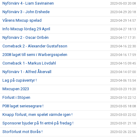
Nyförvärv 4 - Liam Savinainen
2023-05-03 20:08
Nyförvärv 3 - John Ershede
2023-04-29 20:18
Vårens Mixcup spelad
2023-04-29 14:57
Info Mixcup lördag 29 April
2023-04-27 18:13
Nyförvärv 2 - Oscar Orrbén
2023-04-17 17:31
Comeback 2 - Alexander Gustafsson
2023-04-16 22:30
2008 laget till semi i Warbergsspelen
2023-04-16 17:59
Comeback 1 - Markus Lövdahl
2023-04-15 09:45
Nyförvärv 1 - Alfred Åkervall
2023-04-14 07:00
Lag på cupäventyr !
2023-04-06 15:54
Mixcupen 2023
2023-03-23 19:20
Förlust i Stöpen
2023-03-10 22:12
P08 laget seriesegrare !
2023-03-05 18:08
Knapp förlust, men spelet värmde igen !
2023-03-03 22:02
Sponsorer bjuder på fri entré på fredag !
2023-03-01 21:18
Storförlust mot Borås !
2023-02-26 22:56