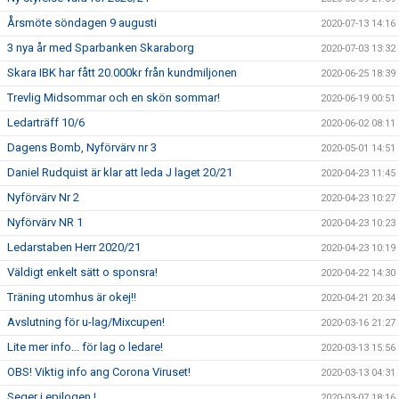
Årsmöte söndagen 9 augusti
2020-07-13 14:16
3 nya år med Sparbanken Skaraborg
2020-07-03 13:32
Skara IBK har fått 20.000kr från kundmiljonen
2020-06-25 18:39
Trevlig Midsommar och en skön sommar!
2020-06-19 00:51
Ledarträff 10/6
2020-06-02 08:11
Dagens Bomb, Nyförvärv nr 3
2020-05-01 14:51
Daniel Rudquist är klar att leda J laget 20/21
2020-04-23 11:45
Nyförvärv Nr 2
2020-04-23 10:27
Nyförvärv NR 1
2020-04-23 10:23
Ledarstaben Herr 2020/21
2020-04-23 10:19
Väldigt enkelt sätt o sponsra!
2020-04-22 14:30
Träning utomhus är okej!!
2020-04-21 20:34
Avslutning för u-lag/Mixcupen!
2020-03-16 21:27
Lite mer info... för lag o ledare!
2020-03-13 15:56
OBS! Viktig info ang Corona Viruset!
2020-03-13 04:31
Seger i epilogen !
2020-03-07 18:16