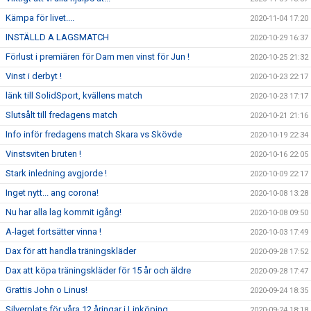
Kämpa för livet....
2020-11-04 17:20
INSTÄLLD A LAGSMATCH
2020-10-29 16:37
Förlust i premiären för Dam men vinst för Jun !
2020-10-25 21:32
Vinst i derbyt !
2020-10-23 22:17
länk till SolidSport, kvällens match
2020-10-23 17:17
Slutsålt till fredagens match
2020-10-21 21:16
Info inför fredagens match Skara vs Skövde
2020-10-19 22:34
Vinstsviten bruten !
2020-10-16 22:05
Stark inledning avgjorde !
2020-10-09 22:17
Inget nytt... ang corona!
2020-10-08 13:28
Nu har alla lag kommit igång!
2020-10-08 09:50
A-laget fortsätter vinna !
2020-10-03 17:49
Dax för att handla träningskläder
2020-09-28 17:52
Dax att köpa träningskläder för 15 år och äldre
2020-09-28 17:47
Grattis John o Linus!
2020-09-24 18:35
Silverplats för våra 12 åringar i Linköping
2020-09-24 18:18