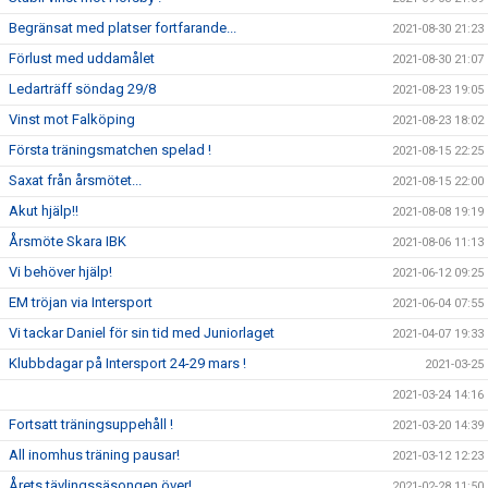
Begränsat med platser fortfarande...
2021-08-30 21:23
Förlust med uddamålet
2021-08-30 21:07
Ledarträff söndag 29/8
2021-08-23 19:05
Vinst mot Falköping
2021-08-23 18:02
Första träningsmatchen spelad !
2021-08-15 22:25
Saxat från årsmötet...
2021-08-15 22:00
Akut hjälp!!
2021-08-08 19:19
Årsmöte Skara IBK
2021-08-06 11:13
Vi behöver hjälp!
2021-06-12 09:25
EM tröjan via Intersport
2021-06-04 07:55
Vi tackar Daniel för sin tid med Juniorlaget
2021-04-07 19:33
Klubbdagar på Intersport 24-29 mars !
2021-03-25
2021-03-24 14:16
Fortsatt träningsuppehåll !
2021-03-20 14:39
All inomhus träning pausar!
2021-03-12 12:23
Årets tävlingssäsongen över!
2021-02-28 11:50