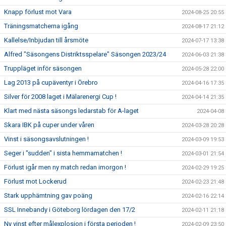
Knapp förlust mot Vara
2024-08-25 20:55
Träningsmatcherna igång
2024-08-17 21:12
Kallelse/Inbjudan till årsmöte
2024-07-17 13:38
Alfred "Säsongens Distriktsspelare" Säsongen 2023/24
2024-06-03 21:38
Truppläget inför säsongen
2024-05-28 22:00
Lag 2013 på cupäventyr i Örebro
2024-04-16 17:35
Silver för 2008 laget i Mälarenergi Cup !
2024-04-14 21:35
Klart med nästa säsongs ledarstab för A-laget
2024-04-08
Skara IBK på cuper under våren
2024-03-28 20:28
Vinst i säsongsavslutningen !
2024-03-09 19:53
Seger i "sudden" i sista hemmamatchen !
2024-03-01 21:54
Förlust igår men ny match redan imorgon !
2024-02-29 19:25
Förlust mot Lockerud
2024-02-23 21:48
Stark upphämtning gav poäng
2024-02-16 22:14
SSL Innebandy i Göteborg lördagen den 17/2
2024-02-11 21:18
Ny vinst efter målexplosion i första perioden !
2024-02-09 23:50