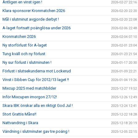
Äntligen en vinst igen !
2026-02-27 22:16
Klara sponsorer Kronmatchen 2026
2026-02-20 22:20
Mål i slutminut avgjorde derbyt !
2026-02-20 22:08
A-laget fortsatt poänglösa under 2026
2026-02-06 22:48
Kronmatchen 2026
2026-02-04 07:10
Ny storförlust för A-laget
2026-02-01 23:04
Tung kväll och ny förlust
2026-01-23 21:54
Ny sur förlust i slutminuten !
2026-01-17 20:30
Förlust i slutsekunderna mot Lockerud
2026-01-09 22:21
Vinst i Sibben Cup för 2012/13 laget !!
2026-01-04 19:26
Mixcup 2025 med matchbilder
2025-12-27 19:52
Inför Mixcupen imorgon 27/12!
2025-12-26 12:49
Skara IBK önskar alla en riktigt God Jul !
2025-12-24 12:41
Stort Grattis Måns!!
2025-12-22 18:28
Nattvandring i Skara
2025-12-18 20:19
Vändning i slutminuter gav tre poäng !
2025-12-05 22:15