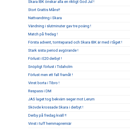
Skara IBK önskar alla en riktigt God Jul !
Stort Grattis Måns!!
Nattvandring i Skara
Vändning i slutminuter gav tre poäng !
Match på fredag !
Första advent, tomteparad och Skara IBK är med i tåget !
Stark sista period avgörande !
Förlust i E20 derbyt !
Snöpligt förlust i Tidaholm
Förlust men ett fall framåt !
Vinst borta i Tibro !
Respass i DM
JAS laget tog bekväm seger mot Lerum
Skövde krossade Skara i derbyt !
Derby på fredag kväll !!
Vinst i tuff hemmapremiär