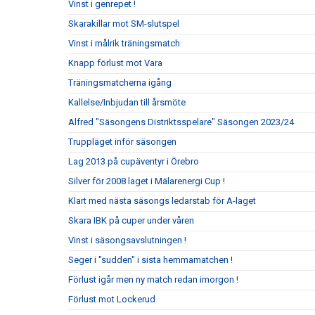
Vinst i genrepet !
Skarakillar mot SM-slutspel
Vinst i målrik träningsmatch
Knapp förlust mot Vara
Träningsmatcherna igång
Kallelse/Inbjudan till årsmöte
Alfred "Säsongens Distriktsspelare" Säsongen 2023/24
Truppläget inför säsongen
Lag 2013 på cupäventyr i Örebro
Silver för 2008 laget i Mälarenergi Cup !
Klart med nästa säsongs ledarstab för A-laget
Skara IBK på cuper under våren
Vinst i säsongsavslutningen !
Seger i "sudden" i sista hemmamatchen !
Förlust igår men ny match redan imorgon !
Förlust mot Lockerud