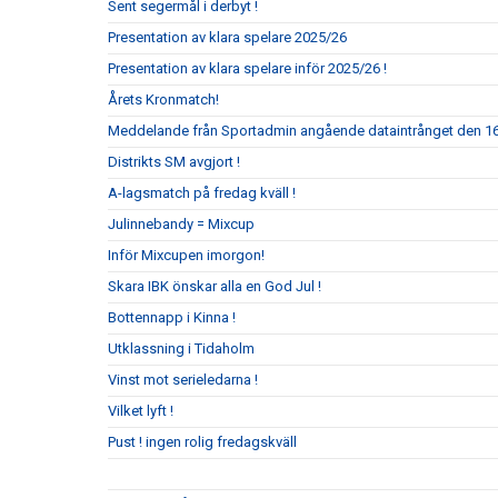
Sent segermål i derbyt !
Presentation av klara spelare 2025/26
Presentation av klara spelare inför 2025/26 !
Årets Kronmatch!
Meddelande från Sportadmin angående dataintrånget den 16 
Distrikts SM avgjort !
A-lagsmatch på fredag kväll !
Julinnebandy = Mixcup
Inför Mixcupen imorgon!
Skara IBK önskar alla en God Jul !
Bottennapp i Kinna !
Utklassning i Tidaholm
Vinst mot serieledarna !
Vilket lyft !
Pust ! ingen rolig fredagskväll