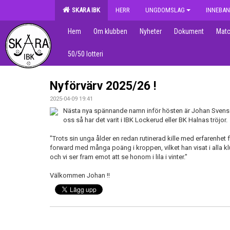
SKARA IBK
HERR
UNGDOMSLAG
INNEBAN
Hem
Om klubben
Nyheter
Dokument
Matc
50/50 lotteri
Nyförvärv 2025/26 !
2025-04-09 19:41
Nästa nya spännande namn inför hösten är Johan Svens
oss så har det varit i IBK Lockerud eller BK Halnas tröjor.
"Trots sin unga ålder en redan rutinerad kille med erfarenhet 
forward med många poäng i kroppen, vilket han visat i alla kl
och vi ser fram emot att se honom i lila i vinter."
Välkommen Johan !!