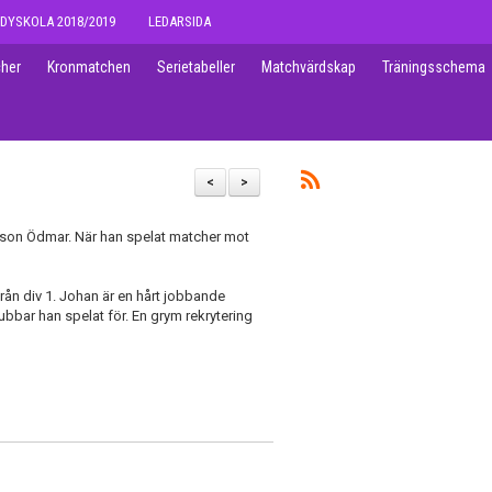
DYSKOLA 2018/2019
LEDARSIDA
her
Kronmatchen
Serietabeller
Matchvärdskap
Träningsschema
<
>
son Ödmar. När han spelat matcher mot
från div 1. Johan är en hårt jobbande
ubbar han spelat för. En grym rekrytering