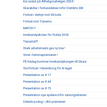
Kul avslut på Allhelgonahelgen 2024 !
Skarakillar i förberedelser inför Distrikts SM
Förlust i derbyt mot Skövde
Förlust mot Tranemo
MATCH !!
Innebandyskolan för födda 2018
Tränarträff
Stark arbetsinsats gav ny trea !
Vinst i hemmapremiären !
På fredag kommer Innebandykungen till Skara
Storförlust i Vänersborg för A-laget
Presentation av # 17
Presentation av # 44
Presentation av # 75
Presentation nya spelare inför säsongsstarten
Delade poäng i JAS-premiären