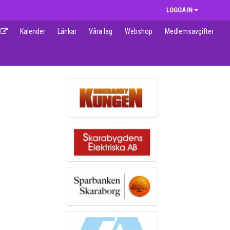
LOGGA IN
Kalender
Länkar
Våra lag
Webshop
Medlemsavgifter