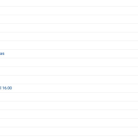
das
l 16.00