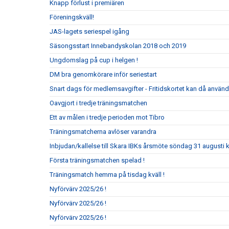
Knapp förlust i premiären
Föreningskväll!
JAS-lagets seriespel igång
Säsongsstart Innebandyskolan 2018 och 2019
Ungdomslag på cup i helgen !
DM bra genomkörare inför seriestart
Snart dags för medlemsavgifter - Fritidskortet kan då använ
Oavgjort i tredje träningsmatchen
Ett av målen i tredje perioden mot Tibro
Träningsmatcherna avlöser varandra
Inbjudan/kallelse till Skara IBKs årsmöte söndag 31 augusti k
Första träningsmatchen spelad !
Träningsmatch hemma på tisdag kväll !
Nyförvärv 2025/26 !
Nyförvärv 2025/26 !
Nyförvärv 2025/26 !