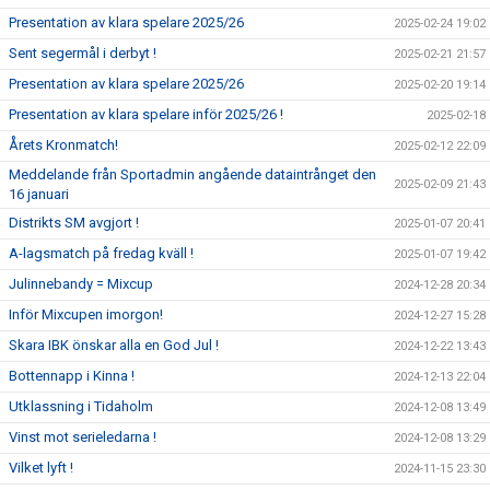
Presentation av klara spelare 2025/26
2025-02-24 19:02
Sent segermål i derbyt !
2025-02-21 21:57
Presentation av klara spelare 2025/26
2025-02-20 19:14
Presentation av klara spelare inför 2025/26 !
2025-02-18
Årets Kronmatch!
2025-02-12 22:09
Meddelande från Sportadmin angående dataintrånget den
2025-02-09 21:43
16 januari
Distrikts SM avgjort !
2025-01-07 20:41
A-lagsmatch på fredag kväll !
2025-01-07 19:42
Julinnebandy = Mixcup
2024-12-28 20:34
Inför Mixcupen imorgon!
2024-12-27 15:28
Skara IBK önskar alla en God Jul !
2024-12-22 13:43
Bottennapp i Kinna !
2024-12-13 22:04
Utklassning i Tidaholm
2024-12-08 13:49
Vinst mot serieledarna !
2024-12-08 13:29
Vilket lyft !
2024-11-15 23:30