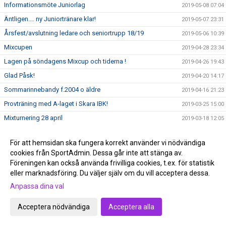
Informationsmöte Juniorlag
2019-05-08 07:04
Äntligen.... ny Juniortränare klar!
2019-05-07 23:31
Årsfest/avslutning ledare och seniortrupp 18/19
2019-05-06 10:39
Mixcupen
2019-04-28 23:34
Lagen på söndagens Mixcup och tiderna !
2019-04-26 19:43
Glad Påsk!
2019-04-20 14:17
Sommarinnebandy f.2004 o äldre
2019-04-16 21:23
Provträning med A-laget i Skara IBK!
2019-03-25 15:00
Mixturnering 28 april
2019-03-18 12:05
V 14 är Vilanhallen stängd!
2019-03-08 10:40
För att hemsidan ska fungera korrekt använder vi nödvändiga
VilanCup möte sön 17/3 kl 17–18
2019-03-05 15:58
cookies från SportAdmin. Dessa går inte att stänga av.
Intersport informerar !
2019-03-03 20:21
Föreningen kan också använda frivilliga cookies, t.ex. för statistik
eller marknadsföring. Du väljer själv om du vill acceptera dessa.
Fotoalbum Skara - Tibro 10-1
2019-03-02 18:49
Anpassa dina val
Storseger i serieepilogen !
2019-03-02 18:47
(2 kronan) Lör 2/3 KL 13:00 Viktoriaskolan. Kom och stötta
Acceptera nödvändiga
Acceptera alla
2019-02-26 09:00
grabbarna till en säsong som obesegrade!
Tack !
2019-02-24 19:45