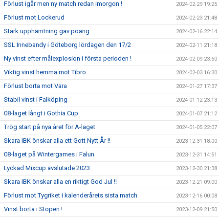
Förlust igår men ny match redan imorgon !
2024-02-29 19:25
Förlust mot Lockerud
2024-02-23 21:48
Stark upphämtning gav poäng
2024-02-16 22:14
SSL Innebandy i Göteborg lördagen den 17/2
2024-02-11 21:18
Ny vinst efter målexplosion i första perioden !
2024-02-09 23:50
Viktig vinst hemma mot Tibro
2024-02-03 16:30
Förlust borta mot Vara
2024-01-27 17:37
Stabil vinst i Falköping
2024-01-12 23:13
08-laget långt i Gothia Cup
2024-01-07 21:12
Trög start på nya året för A-laget
2024-01-05 22:07
Skara IBK önskar alla ett Gott Nytt År !!
2023-12-31 18:00
08-laget på Wintergames i Falun
2023-12-31 14:51
Lyckad Mixcup avslutade 2023
2023-12-30 21:38
Skara IBK önskar alla en riktigt God Jul !!
2023-12-21 09:00
Förlust mot Tygriket i kalenderårets sista match
2023-12-16 00:08
Vinst borta i Stöpen !
2023-12-09 21:50