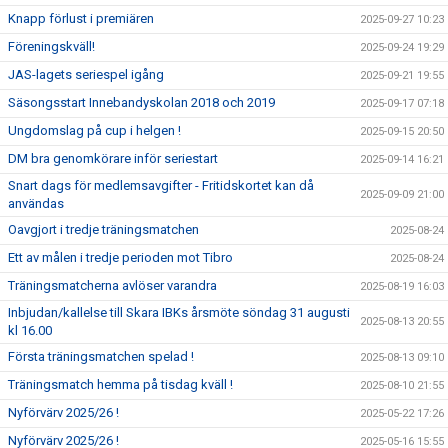
Knapp förlust i premiären
2025-09-27 10:23
Föreningskväll!
2025-09-24 19:29
JAS-lagets seriespel igång
2025-09-21 19:55
Säsongsstart Innebandyskolan 2018 och 2019
2025-09-17 07:18
Ungdomslag på cup i helgen !
2025-09-15 20:50
DM bra genomkörare inför seriestart
2025-09-14 16:21
Snart dags för medlemsavgifter - Fritidskortet kan då
2025-09-09 21:00
användas
Oavgjort i tredje träningsmatchen
2025-08-24
Ett av målen i tredje perioden mot Tibro
2025-08-24
Träningsmatcherna avlöser varandra
2025-08-19 16:03
Inbjudan/kallelse till Skara IBKs årsmöte söndag 31 augusti
2025-08-13 20:55
kl 16.00
Första träningsmatchen spelad !
2025-08-13 09:10
Träningsmatch hemma på tisdag kväll !
2025-08-10 21:55
Nyförvärv 2025/26 !
2025-05-22 17:26
Nyförvärv 2025/26 !
2025-05-16 15:55