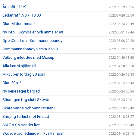
Årsmöte 11/9
2022-08-29 10:55
Ledarträff 7/8 kl 18.00
2022-07-28 22:59
Glad Midsommar!!!
2022-06-23 20:49
Ny info... Skynda er och anmäler er!
2022-06-21 12:44
OpenCourt och Sommarinnebandy
2022-06-06 20:28
Sommarinnebandy Vecka 27-29
2022-05-22 20:59
Valborg inleddes med Mixcup
2022-04-30 18:50
Alla kan vi hjälpa till....
2022-04-28 10:10
Mixcupen lördag 30 april
2022-04-26 18:33
Glad Påsk!
2022-04-14 18:43
Ny serieseger bärgad !
2022-03-24 20:24
Säsongen tog slut i Skövde
2022-03-23 22:01
Skara vände och vann returen !
2022-03-19 19:43
Snöplig förlust mot Fristad
2022-03-18 23:27
SKLT o SN sänder live
2022-03-17 15:49
Skövde tog ledningen i kvalkampen
2022-03-16 23:14