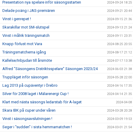
Presentation nya spelare inför säsongsstarten
2024-09-24 18:25
Delade poäng i JAS-premiären
2024-09-21 20:44
Vinst i genrepet !
2024-09-15 21:36
Skarakillar mot SM-slutspel
2024-09-13 21:24
Vinst i målrik träningsmatch
2024-09-11 23:31
Knapp förlust mot Vara
2024-08-25 20:55
Träningsmatcherna igång
2024-08-17 21:12
Kallelse/Inbjudan till årsmöte
2024-07-17 13:38
Alfred "Säsongens Distriktsspelare" Säsongen 2023/24
2024-06-03 21:38
Truppläget inför säsongen
2024-05-28 22:00
Lag 2013 på cupäventyr i Örebro
2024-04-16 17:35
Silver för 2008 laget i Mälarenergi Cup !
2024-04-14 21:35
Klart med nästa säsongs ledarstab för A-laget
2024-04-08
Skara IBK på cuper under våren
2024-03-28 20:28
Vinst i säsongsavslutningen !
2024-03-09 19:53
Seger i "sudden" i sista hemmamatchen !
2024-03-01 21:54