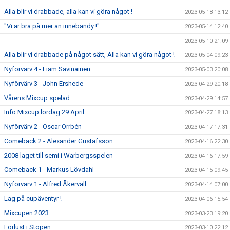
Alla blir vi drabbade, alla kan vi göra något !
2023-05-18 13:12
"Vi är bra på mer än innebandy !"
2023-05-14 12:40
2023-05-10 21:09
Alla blir vi drabbade på något sätt, Alla kan vi göra något !
2023-05-04 09:23
Nyförvärv 4 - Liam Savinainen
2023-05-03 20:08
Nyförvärv 3 - John Ershede
2023-04-29 20:18
Vårens Mixcup spelad
2023-04-29 14:57
Info Mixcup lördag 29 April
2023-04-27 18:13
Nyförvärv 2 - Oscar Orrbén
2023-04-17 17:31
Comeback 2 - Alexander Gustafsson
2023-04-16 22:30
2008 laget till semi i Warbergsspelen
2023-04-16 17:59
Comeback 1 - Markus Lövdahl
2023-04-15 09:45
Nyförvärv 1 - Alfred Åkervall
2023-04-14 07:00
Lag på cupäventyr !
2023-04-06 15:54
Mixcupen 2023
2023-03-23 19:20
Förlust i Stöpen
2023-03-10 22:12