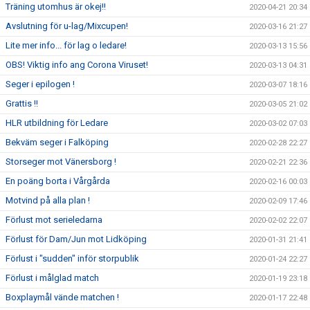
Träning utomhus är okej!!
2020-04-21 20:34
Avslutning för u-lag/Mixcupen!
2020-03-16 21:27
Lite mer info... för lag o ledare!
2020-03-13 15:56
OBS! Viktig info ang Corona Viruset!
2020-03-13 04:31
Seger i epilogen !
2020-03-07 18:16
Grattis !!
2020-03-05 21:02
HLR utbildning för Ledare
2020-03-02 07:03
Bekväm seger i Falköping
2020-02-28 22:27
Storseger mot Vänersborg !
2020-02-21 22:36
En poäng borta i Vårgårda
2020-02-16 00:03
Motvind på alla plan !
2020-02-09 17:46
Förlust mot serieledarna
2020-02-02 22:07
Förlust för Dam/Jun mot Lidköping
2020-01-31 21:41
Förlust i "sudden" inför storpublik
2020-01-24 22:27
Förlust i målglad match
2020-01-19 23:18
Boxplaymål vände matchen !
2020-01-17 22:48