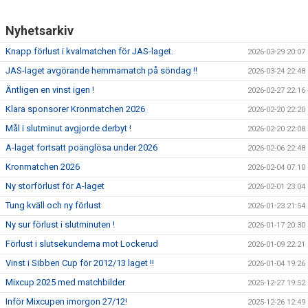
Nyhetsarkiv
Knapp förlust i kvalmatchen för JAS-laget.
2026-03-29 20:07
JAS-laget avgörande hemmamatch på söndag !!
2026-03-24 22:48
Äntligen en vinst igen !
2026-02-27 22:16
Klara sponsorer Kronmatchen 2026
2026-02-20 22:20
Mål i slutminut avgjorde derbyt !
2026-02-20 22:08
A-laget fortsatt poänglösa under 2026
2026-02-06 22:48
Kronmatchen 2026
2026-02-04 07:10
Ny storförlust för A-laget
2026-02-01 23:04
Tung kväll och ny förlust
2026-01-23 21:54
Ny sur förlust i slutminuten !
2026-01-17 20:30
Förlust i slutsekunderna mot Lockerud
2026-01-09 22:21
Vinst i Sibben Cup för 2012/13 laget !!
2026-01-04 19:26
Mixcup 2025 med matchbilder
2025-12-27 19:52
Inför Mixcupen imorgon 27/12!
2025-12-26 12:49