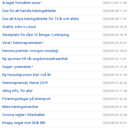
A-laget fortsätter vinna !
2020-10-03 17:49
Dax för att handla träningskläder
2020-09-28 17:52
Dax att köpa träningskläder för 15 år och äldre
2020-09-28 17:47
Grattis John o Linus!
2020-09-24 18:35
Silverplats för våra 12 åringar i Linköping
2020-09-24 18:18
Vinst i hemmapremiären !
2020-09-23 22:47
hemma premiär i morgon onsdag!
2020-09-22 18:43
Ny sponsor till vår ungdomsverksamhet
2020-09-22 12:41
Seger i premiären !
2020-09-19 19:24
Ny Huvudsponsor klar i två år!
2020-09-18 21:39
Hemmapremiär, Herrar 23/9
2020-09-15 20:20
viktig Info, för alla!
2020-09-10 11:08
Föreningsdagar på Intersport
2020-09-07 22:32
Mera träningsmatcher
2020-09-05 21:39
Corona regler i Vilanhallen
2020-09-04 22:58
Knapp seger mot Skår IBK
2020-08-30 20:41