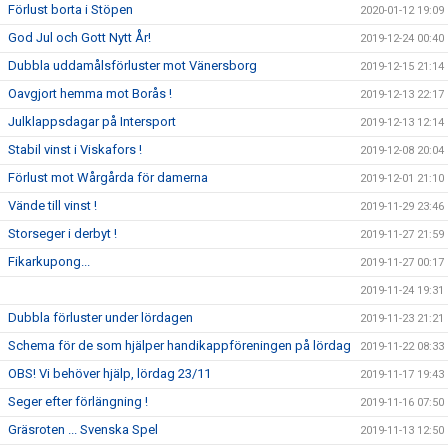
Förlust borta i Stöpen
2020-01-12 19:09
God Jul och Gott Nytt År!
2019-12-24 00:40
Dubbla uddamålsförluster mot Vänersborg
2019-12-15 21:14
Oavgjort hemma mot Borås !
2019-12-13 22:17
Julklappsdagar på Intersport
2019-12-13 12:14
Stabil vinst i Viskafors !
2019-12-08 20:04
Förlust mot Wårgårda för damerna
2019-12-01 21:10
Vände till vinst !
2019-11-29 23:46
Storseger i derbyt !
2019-11-27 21:59
Fikarkupong...
2019-11-27 00:17
2019-11-24 19:31
Dubbla förluster under lördagen
2019-11-23 21:21
Schema för de som hjälper handikappföreningen på lördag
2019-11-22 08:33
OBS! Vi behöver hjälp, lördag 23/11
2019-11-17 19:43
Seger efter förlängning !
2019-11-16 07:50
Gräsroten ... Svenska Spel
2019-11-13 12:50