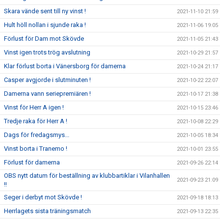
Skara vände sent till ny vinst !
2021-11-10 21:59
Hult höll nollan i sjunde raka !
2021-11-06 19:05
Förlust för Dam mot Skövde
2021-11-05 21:43
Vinst igen trots trög avslutning
2021-10-29 21:57
Klar förlust borta i Vänersborg för damerna
2021-10-24 21:17
Casper avgjorde i slutminuten !
2021-10-22 22:07
Damerna vann seriepremiären !
2021-10-17 21:38
Vinst för Herr A igen !
2021-10-15 23:46
Tredje raka för Herr A !
2021-10-08 22:29
Dags för fredagsmys...
2021-10-05 18:34
Vinst borta i Tranemo !
2021-10-01 23:55
Förlust för damerna
2021-09-26 22:14
OBS nytt datum för beställning av klubbartiklar i Vilanhallen
2021-09-23 21:09
!!
Seger i derbyt mot Skövde !
2021-09-18 18:13
Herrlagets sista träningsmatch
2021-09-13 22:35