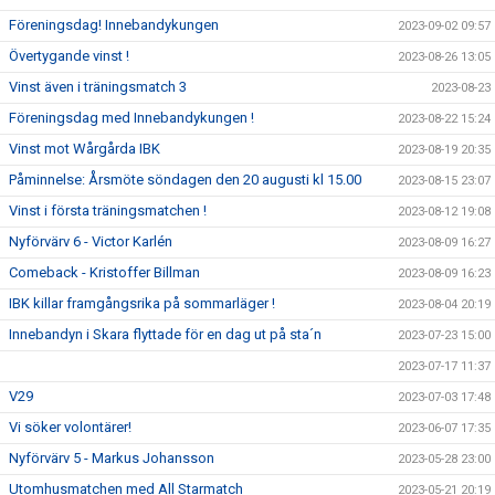
Föreningsdag! Innebandykungen
2023-09-02 09:57
Övertygande vinst !
2023-08-26 13:05
Vinst även i träningsmatch 3
2023-08-23
Föreningsdag med Innebandykungen !
2023-08-22 15:24
Vinst mot Wårgårda IBK
2023-08-19 20:35
Påminnelse: Årsmöte söndagen den 20 augusti kl 15.00
2023-08-15 23:07
Vinst i första träningsmatchen !
2023-08-12 19:08
Nyförvärv 6 - Victor Karlén
2023-08-09 16:27
Comeback - Kristoffer Billman
2023-08-09 16:23
IBK killar framgångsrika på sommarläger !
2023-08-04 20:19
Innebandyn i Skara flyttade för en dag ut på sta´n
2023-07-23 15:00
2023-07-17 11:37
V29
2023-07-03 17:48
Vi söker volontärer!
2023-06-07 17:35
Nyförvärv 5 - Markus Johansson
2023-05-28 23:00
Utomhusmatchen med All Starmatch
2023-05-21 20:19