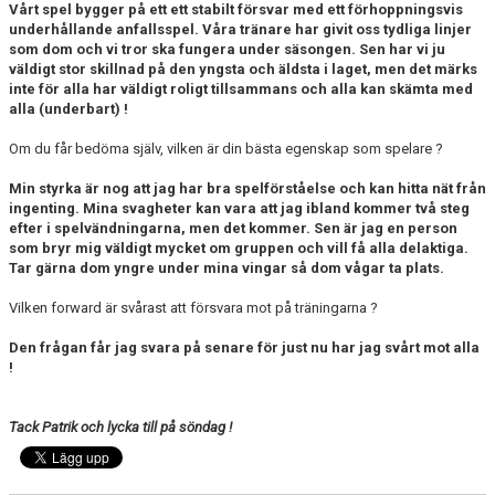
Vårt spel bygger på ett ett stabilt försvar med ett förhoppningsvis
underhållande anfallsspel. Våra tränare har givit oss tydliga linjer
som dom och vi tror ska fungera under säsongen. Sen har vi ju
väldigt stor skillnad på den yngsta och äldsta i laget, men det märks
inte för alla har väldigt roligt tillsammans och alla kan skämta med
alla (underbart) !
Om du får bedöma själv, vilken är din bästa egenskap som spelare ?
Min styrka är nog att jag har bra spelförståelse och kan hitta nät från
ingenting. Mina svagheter kan vara att jag ibland kommer två steg
efter i spelvändningarna, men det kommer. Sen är jag en person
som bryr mig väldigt mycket om gruppen och vill få alla delaktiga.
Tar gärna dom yngre under mina vingar så dom vågar ta plats.
Vilken forward är svårast att försvara mot på träningarna ?
Den frågan får jag svara på senare för just nu har jag svårt mot alla
!
Tack Patrik och lycka till på söndag !