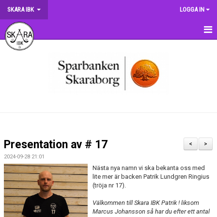
SKARA IBK
LOGGA IN
HEM
OM KLUBBEN
NYHETER
DOKUMENT
MATCHER
Presentation av # 17
<
>
KRONMATCHEN
2024-09-28 21:01
Nästa nya namn vi ska bekanta oss med
SERIETABELLER
lite mer är backen Patrik Lundgren Ringius
(tröja nr 17).
MATCHVÄRDSKAP
Välkommen till Skara IBK Patrik ! liksom
Marcus Johansson så har du efter ett antal
TRÄNINGSSCHEMA