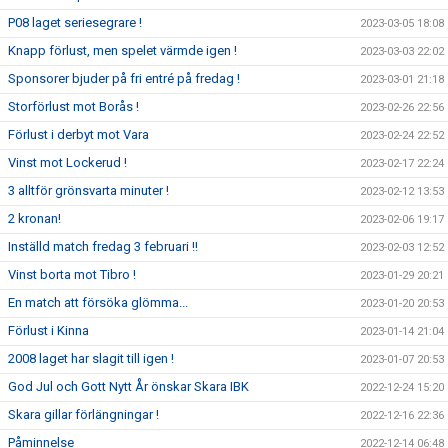
P08 laget seriesegrare !
2023-03-05 18:08
Knapp förlust, men spelet värmde igen !
2023-03-03 22:02
Sponsorer bjuder på fri entré på fredag !
2023-03-01 21:18
Storförlust mot Borås !
2023-02-26 22:56
Förlust i derbyt mot Vara
2023-02-24 22:52
Vinst mot Lockerud !
2023-02-17 22:24
3 alltför grönsvarta minuter !
2023-02-12 13:53
2 kronan!
2023-02-06 19:17
Inställd match fredag 3 februari !!
2023-02-03 12:52
Vinst borta mot Tibro !
2023-01-29 20:21
En match att försöka glömma...
2023-01-20 20:53
Förlust i Kinna
2023-01-14 21:04
2008 laget har slagit till igen !
2023-01-07 20:53
God Jul och Gott Nytt År önskar Skara IBK
2022-12-24 15:20
Skara gillar förlängningar !
2022-12-16 22:36
Påminnelse
2022-12-14 06:48