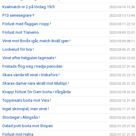
Kvalmatch nr 2 på lördag 19/3
2022-03-16 15:36
P13 seriesegrare !!
2022-03-13 13:44
Förlust med flaggan i topp !
2022-03-11 22:10
Förlust mot Tranemo
2022-03-09 22:01
Vinst mot Borås igår, match ikväll igen !
2022-03-09 08:11
Lockerud för bra !
2022-03-06 21:20
Vinst efter helgjuten laginsats !
2022-03-04 22:02
Fristads flög iväg i tredje perioden
2022-02-27 21:56
Skara vände till vinst i Viskafors !
2022-02-25 22:19
Skaras damer nära skräll mot Mullsjö !
2022-02-20 21:23
Knapp förlust för Dam borta i Vårgårda
2022-02-18 22:20
Toppinsats borta mot Vara !
2022-02-16 21:48
Inget skönspel, men vinst !
2022-02-11 21:55
Storseger i Alingsås !
2022-02-04 22:48
Delad pott borta mot Stöpen
2022-01-29 21:56
Förlust mot Halna
2022-01-21 21:59