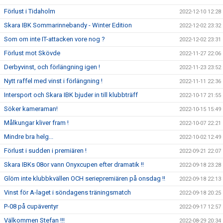
Förlust i Tidaholm
2022-12-10 12:28
Skara IBK Sommarinnebandy - Winter Edition
2022-12-02 23:32
Som om inte IT-attacken vore nog ?
2022-12-02 23:31
Förlust mot Skövde
2022-11-27 22:06
Derbyvinst, och förlängning igen !
2022-11-23 23:52
Nytt raffel med vinst i förlängning !
2022-11-11 22:36
Intersport och Skara IBK bjuder in till klubbträff
2022-10-17 21:55
Söker kameraman!
2022-10-15 15:49
Målkungar kliver fram !
2022-10-07 22:21
Mindre bra helg...
2022-10-02 12:49
Förlust i sudden i premiären !
2022-09-21 22:07
Skara IBKs 08or vann Onyxcupen efter dramatik !!
2022-09-18 23:28
Glöm inte klubbkvällen OCH seriepremiären på onsdag !!
2022-09-18 22:13
Vinst för A-laget i söndagens träningsmatch
2022-09-18 20:25
P-08 på cupäventyr
2022-09-17 12:57
Välkommen Stefan !!!
2022-08-29 20:34