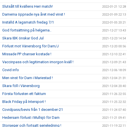
Slutsålt till kvällens Herr match!
2022-01-21 12:28
Damerna öppnade nya året med vinst !
2022-01-09 22:13
Inställd A lagsmatch fredag 7/1
2022-01-05 20:21
God fortsättning på helgerna..
2021-12-27 13:43
Skara IBK önskar God Jul
2021-12-23 14:54
Förlust mot Vänersborg för Dam/J
2021-12-20 00:56
Missade PP chanser kostade !
2021-12-10 22:41
Vaccinpass och legitimation imorgon kväll !
2021-12-09 21:43
Covid info
2021-12-06 18:09
Men vinst för Dam i Mariestad !
2021-12-04 21:31
Skara föll i Vänersborg
2021-12-04 20:40
Första förlusten ett faktum
2021-11-26 22:55
Black Friday på Intersport !
2021-11-25 22:32
Covidpass/bevis från 1 december-21
2021-11-24 07:40
Hedersam förlust i Mullsjö för Dam
2021-11-21 09:41
Storseger och fortsatt serieledning !
2021-11-19 22:11