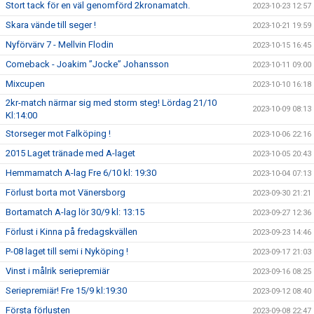
Stort tack för en väl genomförd 2kronamatch.
2023-10-23 12:57
Skara vände till seger !
2023-10-21 19:59
Nyförvärv 7 - Mellvin Flodin
2023-10-15 16:45
Comeback - Joakim ”Jocke” Johansson
2023-10-11 09:00
Mixcupen
2023-10-10 16:18
2kr-match närmar sig med storm steg! Lördag 21/10
2023-10-09 08:13
Kl:14:00
Storseger mot Falköping !
2023-10-06 22:16
2015 Laget tränade med A-laget
2023-10-05 20:43
Hemmamatch A-lag Fre 6/10 kl: 19:30
2023-10-04 07:13
Förlust borta mot Vänersborg
2023-09-30 21:21
Bortamatch A-lag lör 30/9 kl: 13:15
2023-09-27 12:36
Förlust i Kinna på fredagskvällen
2023-09-23 14:46
P-08 laget till semi i Nyköping !
2023-09-17 21:03
Vinst i målrik seriepremiär
2023-09-16 08:25
Seriepremiär! Fre 15/9 kl:19:30
2023-09-12 08:40
Första förlusten
2023-09-08 22:47