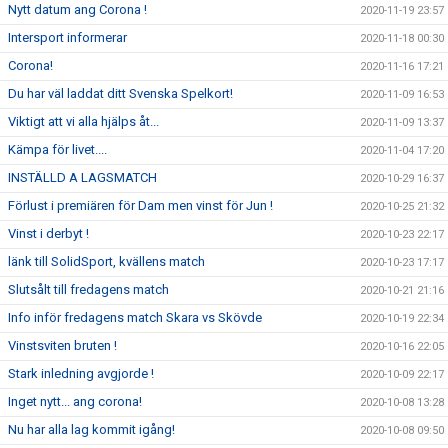
Nytt datum ang Corona !
2020-11-19 23:57
Intersport informerar
2020-11-18 00:30
Corona!
2020-11-16 17:21
Du har väl laddat ditt Svenska Spelkort!
2020-11-09 16:53
Viktigt att vi alla hjälps åt...
2020-11-09 13:37
Kämpa för livet....
2020-11-04 17:20
INSTÄLLD A LAGSMATCH
2020-10-29 16:37
Förlust i premiären för Dam men vinst för Jun !
2020-10-25 21:32
Vinst i derbyt !
2020-10-23 22:17
länk till SolidSport, kvällens match
2020-10-23 17:17
Slutsålt till fredagens match
2020-10-21 21:16
Info inför fredagens match Skara vs Skövde
2020-10-19 22:34
Vinstsviten bruten !
2020-10-16 22:05
Stark inledning avgjorde !
2020-10-09 22:17
Inget nytt... ang corona!
2020-10-08 13:28
Nu har alla lag kommit igång!
2020-10-08 09:50