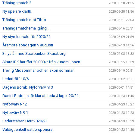
Träningsmatch 2
2020-08-28 21:55
Ny spelare klar!!!!
2020-08-28 11:56
Träningsmatch mot Tibro
2020-08-21 22:03
Träningsmatcherna igång !
2020-08-16 23:31
Ny styrelse vald för 2020/21
2020-08-09 21:59
Årsmöte söndagen 9 augusti
2020-07-13 14:16
3 nya år med Sparbanken Skaraborg
2020-07-03 13:32
Skara IBK har fått 20.000kr från kundmiljonen
2020-06-25 18:39
Trevlig Midsommar och en skön sommar!
2020-06-19 00:51
Ledarträff 10/6
2020-06-02 08:11
Dagens Bomb, Nyförvärv nr 3
2020-05-01 14:51
Daniel Rudquist är klar att leda J laget 20/21
2020-04-23 11:45
Nyförvärv Nr 2
2020-04-23 10:27
Nyförvärv NR 1
2020-04-23 10:23
Ledarstaben Herr 2020/21
2020-04-23 10:19
Väldigt enkelt sätt o sponsra!
2020-04-22 14:30