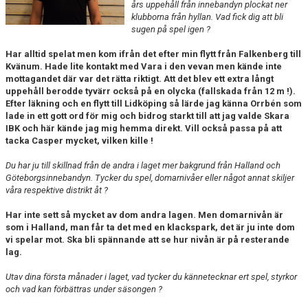
års uppehåll från innebandyn plockat ner
klubborna från hyllan. Vad fick dig att bli
KALENDER
sugen på spel igen ?
Har alltid spelat men kom ifrån det efter min flytt från Falkenberg till
LÄNKAR
Kvänum. Hade lite kontakt med Vara i den vevan men kände inte
mottagandet där var det rätta riktigt. Att det blev ett extra långt
VÅRA LAG
uppehåll berodde tyvärr också på en olycka (fallskada från 12 m !).
Efter läkning och en flytt till Lidköping så lärde jag känna Orrbén som
lade in ett gott ord för mig och bidrog starkt till att jag valde Skara
WEBSHOP
IBK och här kände jag mig hemma direkt. Vill också passa på att
tacka Casper mycket, vilken kille !
MEDLEMSAVGIFTER
Du har ju till skillnad från de andra i laget mer bakgrund från Halland och
50/50 LOTTERI
Göteborgsinnebandyn. Tycker du spel, domarnivåer eller något annat skiljer
våra respektive distrikt åt ?
Har inte sett så mycket av dom andra lagen. Men domarnivån är
som i Halland, man får ta det med en klackspark, det är ju inte dom
vi spelar mot. Ska bli spännande att se hur nivån är på resterande
lag.
Utav dina första månader i laget, vad tycker du kännetecknar ert spel, styrkor
och vad kan förbättras under säsongen ?