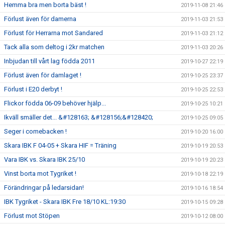
Hemma bra men borta bäst !
2019-11-08 21:46
Förlust även för damerna
2019-11-03 21:53
Förlust för Herrarna mot Sandared
2019-11-03 21:12
Tack alla som deltog i 2kr matchen
2019-11-03 20:26
Inbjudan till vårt lag födda 2011
2019-10-27 22:19
Förlust även för damlaget !
2019-10-25 23:37
Förlust i E20 derbyt !
2019-10-25 22:53
Flickor födda 06-09 behöver hjälp...
2019-10-25 10:21
Ikväll smäller det... &#128163; &#128156;&#128420;
2019-10-25 09:05
Seger i comebacken !
2019-10-20 16:00
Skara IBK F 04-05 + Skara HIF = Träning
2019-10-19 20:53
Vara IBK vs. Skara IBK 25/10
2019-10-19 20:23
Vinst borta mot Tygriket !
2019-10-18 22:19
Förändringar på ledarsidan!
2019-10-16 18:54
IBK Tygriket - Skara IBK Fre 18/10 KL:19:30
2019-10-15 09:28
Förlust mot Stöpen
2019-10-12 08:00