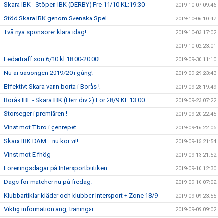
Skara IBK - Stöpen IBK (DERBY) Fre 11/10 KL:19:30
2019-10-07 09:46
Stöd Skara IBK genom Svenska Spel
2019-10-06 10:47
Två nya sponsorer klara idag!
2019-10-03 17:02
2019-10-02 23:01
Ledarträff sön 6/10 kl 18.00-20.00!
2019-09-30 11:10
Nu är säsongen 2019/20 i gång!
2019-09-29 23:43
Effektivt Skara vann borta i Borås !
2019-09-28 19:49
Borås IBF - Skara IBK (Herr div 2) Lör 28/9 KL:13:00
2019-09-23 07:22
Storseger i premiären !
2019-09-20 22:45
Vinst mot Tibro i genrepet
2019-09-16 22:05
Skara IBK DAM... nu kör vi!!
2019-09-15 21:54
Vinst mot Elfhög
2019-09-13 21:52
Föreningsdagar på Intersportbutiken
2019-09-10 12:30
Dags för matcher nu på fredag!
2019-09-10 07:02
Klubbartiklar kläder och klubbor Intersport + Zone 18/9
2019-09-09 23:55
Viktig information ang, träningar
2019-09-09 09:02