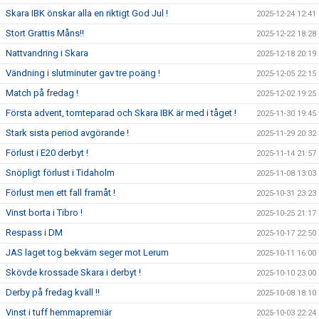
Skara IBK önskar alla en riktigt God Jul !
2025-12-24 12:41
Stort Grattis Måns!!
2025-12-22 18:28
Nattvandring i Skara
2025-12-18 20:19
Vändning i slutminuter gav tre poäng !
2025-12-05 22:15
Match på fredag !
2025-12-02 19:25
Första advent, tomteparad och Skara IBK är med i tåget !
2025-11-30 19:45
Stark sista period avgörande !
2025-11-29 20:32
Förlust i E20 derbyt !
2025-11-14 21:57
Snöpligt förlust i Tidaholm
2025-11-08 13:03
Förlust men ett fall framåt !
2025-10-31 23:23
Vinst borta i Tibro !
2025-10-25 21:17
Respass i DM
2025-10-17 22:50
JAS laget tog bekväm seger mot Lerum
2025-10-11 16:00
Skövde krossade Skara i derbyt !
2025-10-10 23:00
Derby på fredag kväll !!
2025-10-08 18:10
Vinst i tuff hemmapremiär
2025-10-03 22:24