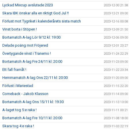
Lyckad Mixcup avslutade 2023
2023-12-30 21:38
Skara IBK önskar alla en riktigt God Jul !!
2023-12-21 09:00
Förlust mot Tygriket i kalenderårets sista match
2023-12-16 00:08
Vinst borta i Stöpen !
2023-12-09 21:50
Bortamatch A-lag Lör 9/12 kl: 19:00
2023-12-06 09:00
Delade poäng mot Fröjered
2023-12-01 23:27
Övertygande vinst i Tranemo !
2023-11-24 22:29
Bortamatch A-lag Fre 24/11 kl: 20:00
2023-11-23 09:00
Ett fall framåt !
2023-11-22 23:34
Hemmamatch A-lag Ons 22/11 kl: 20:00
2023-11-20 09:00
Förlust i Mariestad
2023-11-15 22:20
Comeback - Jakob Klasson
2023-11-14 09:00
Bortamatch A-lag Ons 15/11 kl: 19:30
2023-11-13 13:00
A-laget tog 5:e raka !
2023-11-11 00:21
Bortamatch A-lag Fre 10/11 kl: 20:00
2023-11-08 18:00
Skara tog 4:e raka !
2023-11-03 22:19