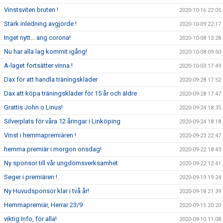
Vinstsviten bruten !
2020-10-16 22:05
Stark inledning avgjorde !
2020-10-09 22:17
Inget nytt... ang corona!
2020-10-08 13:28
Nu har alla lag kommit igång!
2020-10-08 09:50
A-laget fortsätter vinna !
2020-10-03 17:49
Dax för att handla träningskläder
2020-09-28 17:52
Dax att köpa träningskläder för 15 år och äldre
2020-09-28 17:47
Grattis John o Linus!
2020-09-24 18:35
Silverplats för våra 12 åringar i Linköping
2020-09-24 18:18
Vinst i hemmapremiären !
2020-09-23 22:47
hemma premiär i morgon onsdag!
2020-09-22 18:43
Ny sponsor till vår ungdomsverksamhet
2020-09-22 12:41
Seger i premiären !
2020-09-19 19:24
Ny Huvudsponsor klar i två år!
2020-09-18 21:39
Hemmapremiär, Herrar 23/9
2020-09-15 20:20
viktig Info, för alla!
2020-09-10 11:08