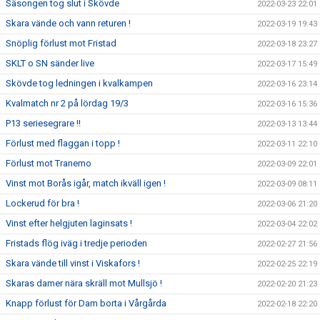
Säsongen tog slut i Skövde
2022-03-23 22:01
Skara vände och vann returen !
2022-03-19 19:43
Snöplig förlust mot Fristad
2022-03-18 23:27
SKLT o SN sänder live
2022-03-17 15:49
Skövde tog ledningen i kvalkampen
2022-03-16 23:14
Kvalmatch nr 2 på lördag 19/3
2022-03-16 15:36
P13 seriesegrare !!
2022-03-13 13:44
Förlust med flaggan i topp !
2022-03-11 22:10
Förlust mot Tranemo
2022-03-09 22:01
Vinst mot Borås igår, match ikväll igen !
2022-03-09 08:11
Lockerud för bra !
2022-03-06 21:20
Vinst efter helgjuten laginsats !
2022-03-04 22:02
Fristads flög iväg i tredje perioden
2022-02-27 21:56
Skara vände till vinst i Viskafors !
2022-02-25 22:19
Skaras damer nära skräll mot Mullsjö !
2022-02-20 21:23
Knapp förlust för Dam borta i Vårgårda
2022-02-18 22:20