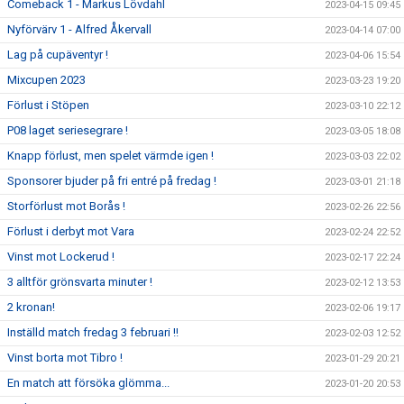
Comeback 1 - Markus Lövdahl
2023-04-15 09:45
Nyförvärv 1 - Alfred Åkervall
2023-04-14 07:00
Lag på cupäventyr !
2023-04-06 15:54
Mixcupen 2023
2023-03-23 19:20
Förlust i Stöpen
2023-03-10 22:12
P08 laget seriesegrare !
2023-03-05 18:08
Knapp förlust, men spelet värmde igen !
2023-03-03 22:02
Sponsorer bjuder på fri entré på fredag !
2023-03-01 21:18
Storförlust mot Borås !
2023-02-26 22:56
Förlust i derbyt mot Vara
2023-02-24 22:52
Vinst mot Lockerud !
2023-02-17 22:24
3 alltför grönsvarta minuter !
2023-02-12 13:53
2 kronan!
2023-02-06 19:17
Inställd match fredag 3 februari !!
2023-02-03 12:52
Vinst borta mot Tibro !
2023-01-29 20:21
En match att försöka glömma...
2023-01-20 20:53