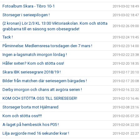
Fotoalbum Skara - Tibro 10-1
2019-03-02 18:49
Storseger i serieepilogen !
2019-03-02 18:47
(2 kronan) Lör 2/3 KL 13:00 Viktoriaskolan. Kom och stötta
2019-02-26 09:00
grabbarna till en säsong som obesegrade!
Tack !
2019-02-24 19:45
Påminnelse: Medlemsresa torsdagen den 7 mars !
2019-02-23 14:00
Ingen a-lagsmatch imorgon lördag !
2019-02-22 23:38
Håller sviten? Kom och stötta oss!
2019-02-20 18:35
Skara IBK seriesegrare 2018/19 !
2019-02-17 20:10
Bilder från matchen där seriesegern bärgades !
2019-02-17 20:08
Derby imorgon och chans att avgöra serien !
2019-02-16 22:22
KOM OCH STÖTTA OSS TILL SERIESEGER!
2019-02-10 16:46
Storseger borta mot Hjälmared
2019-02-08 23:16
Kom och stötta oss!!!!
2019-02-05 07:25
A-laget på hembesök hos P05 !
2019-02-04 22:00
Lilja avgjorde med 16 sekunder kvar !
2019-02-01 22:27