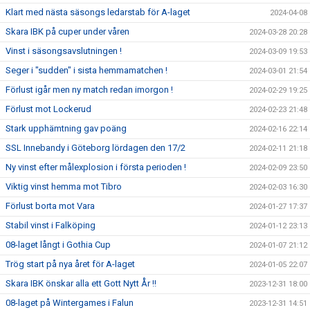
Klart med nästa säsongs ledarstab för A-laget
2024-04-08
Skara IBK på cuper under våren
2024-03-28 20:28
Vinst i säsongsavslutningen !
2024-03-09 19:53
Seger i "sudden" i sista hemmamatchen !
2024-03-01 21:54
Förlust igår men ny match redan imorgon !
2024-02-29 19:25
Förlust mot Lockerud
2024-02-23 21:48
Stark upphämtning gav poäng
2024-02-16 22:14
SSL Innebandy i Göteborg lördagen den 17/2
2024-02-11 21:18
Ny vinst efter målexplosion i första perioden !
2024-02-09 23:50
Viktig vinst hemma mot Tibro
2024-02-03 16:30
Förlust borta mot Vara
2024-01-27 17:37
Stabil vinst i Falköping
2024-01-12 23:13
08-laget långt i Gothia Cup
2024-01-07 21:12
Trög start på nya året för A-laget
2024-01-05 22:07
Skara IBK önskar alla ett Gott Nytt År !!
2023-12-31 18:00
08-laget på Wintergames i Falun
2023-12-31 14:51