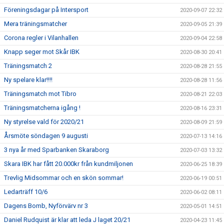
Föreningsdagar på Intersport
2020-09-07 22:32
Mera träningsmatcher
2020-09-05 21:39
Corona regler i Vilanhallen
2020-09-04 22:58
Knapp seger mot Skår IBK
2020-08-30 20:41
Träningsmatch 2
2020-08-28 21:55
Ny spelare klar!!!!
2020-08-28 11:56
Träningsmatch mot Tibro
2020-08-21 22:03
Träningsmatcherna igång !
2020-08-16 23:31
Ny styrelse vald för 2020/21
2020-08-09 21:59
Årsmöte söndagen 9 augusti
2020-07-13 14:16
3 nya år med Sparbanken Skaraborg
2020-07-03 13:32
Skara IBK har fått 20.000kr från kundmiljonen
2020-06-25 18:39
Trevlig Midsommar och en skön sommar!
2020-06-19 00:51
Ledarträff 10/6
2020-06-02 08:11
Dagens Bomb, Nyförvärv nr 3
2020-05-01 14:51
Daniel Rudquist är klar att leda J laget 20/21
2020-04-23 11:45