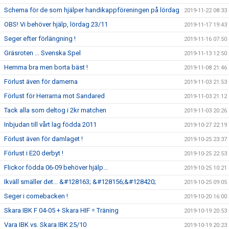
Schema för de som hjälper handikappföreningen på lördag
2019-11-22 08:33
OBS! Vi behöver hjälp, lördag 23/11
2019-11-17 19:43
Seger efter förlängning !
2019-11-16 07:50
Gräsroten ... Svenska Spel
2019-11-13 12:50
Hemma bra men borta bäst !
2019-11-08 21:46
Förlust även för damerna
2019-11-03 21:53
Förlust för Herrarna mot Sandared
2019-11-03 21:12
Tack alla som deltog i 2kr matchen
2019-11-03 20:26
Inbjudan till vårt lag födda 2011
2019-10-27 22:19
Förlust även för damlaget !
2019-10-25 23:37
Förlust i E20 derbyt !
2019-10-25 22:53
Flickor födda 06-09 behöver hjälp...
2019-10-25 10:21
Ikväll smäller det... &#128163; &#128156;&#128420;
2019-10-25 09:05
Seger i comebacken !
2019-10-20 16:00
Skara IBK F 04-05 + Skara HIF = Träning
2019-10-19 20:53
Vara IBK vs. Skara IBK 25/10
2019-10-19 20:23