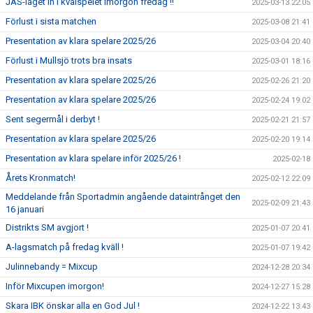
JAS-laget in i kvalspelet imorgon fredag !!
2025-03-13 22:05
Förlust i sista matchen
2025-03-08 21:41
Presentation av klara spelare 2025/26
2025-03-04 20:40
Förlust i Mullsjö trots bra insats
2025-03-01 18:16
Presentation av klara spelare 2025/26
2025-02-26 21:20
Presentation av klara spelare 2025/26
2025-02-24 19:02
Sent segermål i derbyt !
2025-02-21 21:57
Presentation av klara spelare 2025/26
2025-02-20 19:14
Presentation av klara spelare inför 2025/26 !
2025-02-18
Årets Kronmatch!
2025-02-12 22:09
Meddelande från Sportadmin angående dataintrånget den
2025-02-09 21:43
16 januari
Distrikts SM avgjort !
2025-01-07 20:41
A-lagsmatch på fredag kväll !
2025-01-07 19:42
Julinnebandy = Mixcup
2024-12-28 20:34
Inför Mixcupen imorgon!
2024-12-27 15:28
Skara IBK önskar alla en God Jul !
2024-12-22 13:43