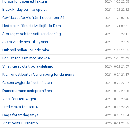
Första förlusten ett faktum
2021-11-26 22:55
Black Friday på Intersport !
2021-11-25 22:32
Covidpass/bevis från 1 december-21
2021-11-24 07:40
Hedersam förlust i Mullsjö för Dam
2021-11-21 09:41
Storseger och fortsatt serieledning !
2021-11-19 22:11
Skara vände sent till ny vinst !
2021-11-10 21:59
Hult höll nollan i sjunde raka !
2021-11-06 19:05
Förlust för Dam mot Skövde
2021-11-05 21:43
Vinst igen trots trög avslutning
2021-10-29 21:57
Klar förlust borta i Vänersborg för damerna
2021-10-24 21:17
Casper avgjorde i slutminuten !
2021-10-22 22:07
Damerna vann seriepremiären !
2021-10-17 21:38
Vinst för Herr A igen !
2021-10-15 23:46
Tredje raka för Herr A !
2021-10-08 22:29
Dags för fredagsmys...
2021-10-05 18:34
Vinst borta i Tranemo !
2021-10-01 23:55