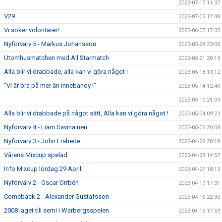
2023-07-17 11:37
V29
2023-07-03 17:48
Vi söker volontärer!
2023-06-07 17:35
Nyförvärv 5 - Markus Johansson
2023-05-28 23:00
Utomhusmatchen med All Starmatch
2023-05-21 20:19
Alla blir vi drabbade, alla kan vi göra något !
2023-05-18 13:12
"Vi är bra på mer än innebandy !"
2023-05-14 12:40
2023-05-10 21:09
Alla blir vi drabbade på något sätt, Alla kan vi göra något !
2023-05-04 09:23
Nyförvärv 4 - Liam Savinainen
2023-05-03 20:08
Nyförvärv 3 - John Ershede
2023-04-29 20:18
Vårens Mixcup spelad
2023-04-29 14:57
Info Mixcup lördag 29 April
2023-04-27 18:13
Nyförvärv 2 - Oscar Orrbén
2023-04-17 17:31
Comeback 2 - Alexander Gustafsson
2023-04-16 22:30
2008 laget till semi i Warbergsspelen
2023-04-16 17:59