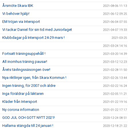
Årsmöte Skara IBK
2021-08-06 11:13
Vi behöver hjälp!
2021-06-12 09:25
EM tröjan via Intersport
2021-06-04 07:55
Vi tackar Daniel för sin tid med Juniorlaget
2021-04-07 19:33
Klubbdagar på Intersport 24-29 mars !
2021-03-25
2021-03-24 14:16
Fortsatt träningsuppehåll !
2021-03-20 14:39
All inomhus träning pausar!
2021-03-12 12:23
Årets tävlingssäsongen över!
2021-02-28 11:50
Nya riktlinjer igen, från Skara Kommun !
2021-02-26 13:44
Ingen träning, för 2007 och äldre
2021-02-22 16:24
Inga föräldrar på läktaren
2021-02-05 11:21
Kläder från Intersport
2021-01-22 19:16
Ny corona information
2021-01-22 17:17
GOD JUL OCH GOTT NYTT 2021!
2020-12-24 08:51
Hallarna stängda till 24 januari !
2020-12-18 21:22