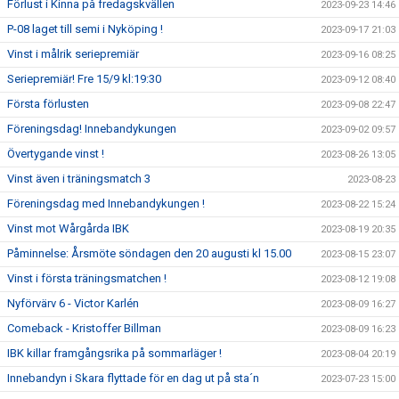
Förlust i Kinna på fredagskvällen
2023-09-23 14:46
P-08 laget till semi i Nyköping !
2023-09-17 21:03
Vinst i målrik seriepremiär
2023-09-16 08:25
Seriepremiär! Fre 15/9 kl:19:30
2023-09-12 08:40
Första förlusten
2023-09-08 22:47
Föreningsdag! Innebandykungen
2023-09-02 09:57
Övertygande vinst !
2023-08-26 13:05
Vinst även i träningsmatch 3
2023-08-23
Föreningsdag med Innebandykungen !
2023-08-22 15:24
Vinst mot Wårgårda IBK
2023-08-19 20:35
Påminnelse: Årsmöte söndagen den 20 augusti kl 15.00
2023-08-15 23:07
Vinst i första träningsmatchen !
2023-08-12 19:08
Nyförvärv 6 - Victor Karlén
2023-08-09 16:27
Comeback - Kristoffer Billman
2023-08-09 16:23
IBK killar framgångsrika på sommarläger !
2023-08-04 20:19
Innebandyn i Skara flyttade för en dag ut på sta´n
2023-07-23 15:00