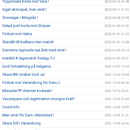
Toppinsats borta mot Vara !
2022-02-16 21:48
Inget skönspel, men vinst !
2022-02-11 21:55
Storseger i Alingsås !
2022-02-04 22:48
Delad pott borta mot Stöpen
2022-01-29 21:56
Förlust mot Halna
2022-01-21 21:59
Slutsålt till kvällens Herr match!
2022-01-21 12:28
Damerna öppnade nya året med vinst !
2022-01-09 22:13
Inställd A lagsmatch fredag 7/1
2022-01-05 20:21
God fortsättning på helgerna..
2021-12-27 13:43
Skara IBK önskar God Jul
2021-12-23 14:54
Förlust mot Vänersborg för Dam/J
2021-12-20 00:56
Missade PP chanser kostade !
2021-12-10 22:41
Vaccinpass och legitimation imorgon kväll !
2021-12-09 21:43
Covid info
2021-12-06 18:09
Men vinst för Dam i Mariestad !
2021-12-04 21:31
Skara föll i Vänersborg
2021-12-04 20:40