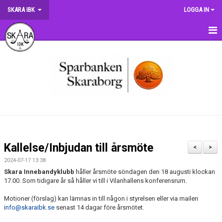
SKARA IBK
LOGGA IN
HEM
OM KLUBBEN
NYHETER
DOKUMENT
MATCHER
Kallelse/Inbjudan till årsmöte
<
>
KRONMATCHEN
2024-07-17 13:38
Skara Innebandyklubb
håller årsmöte söndagen den 18 augusti klockan
SERIETABELLER
17.00. Som tidigare år så håller vi till i Vilanhallens konferensrum.
Motioner (förslag) kan lämnas in till någon i styrelsen eller via mailen
MATCHVÄRDSKAP
info@skaraibk.se
senast 14 dagar före årsmötet.
TRÄNINGSSCHEMA