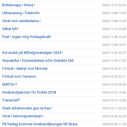
Bottennapp i Kinna !
2024-12-13 22:04
Utklassning i Tidaholm
2024-12-08 13:49
Vinst mot serieledarna !
2024-12-08 13:29
Vilket lyft !
2024-11-15 23:30
Pust ! ingen rolig fredagskväll
2024-11-08 22:04
2024-11-06 19:47
Kul avslut på Allhelgonahelgen 2024 !
2024-11-04 22:37
Skarakillar i förberedelser inför Distrikts SM
2024-11-03 17:37
Förlust i derbyt mot Skövde
2024-10-30 21:15
Förlust mot Tranemo
2024-10-25 22:11
MATCH !!
2024-10-23 09:00
Innebandyskolan för födda 2018
2024-10-22 19:46
Tränarträff
2024-10-14 13:40
Stark arbetsinsats gav ny trea !
2024-10-11 22:02
Vinst i hemmapremiären !
2024-10-04 22:23
På fredag kommer Innebandykungen till Skara
2024-09-30 17:33