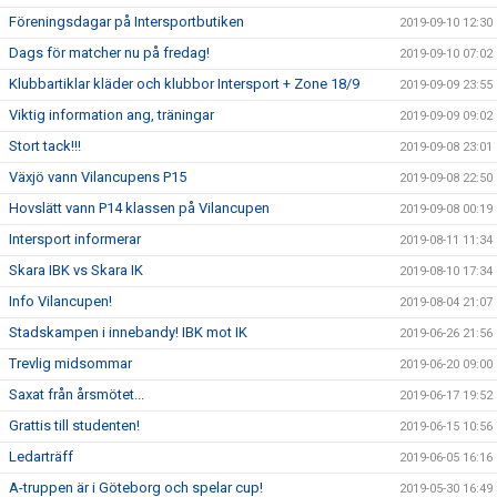
Föreningsdagar på Intersportbutiken
2019-09-10 12:30
Dags för matcher nu på fredag!
2019-09-10 07:02
Klubbartiklar kläder och klubbor Intersport + Zone 18/9
2019-09-09 23:55
Viktig information ang, träningar
2019-09-09 09:02
Stort tack!!!
2019-09-08 23:01
Växjö vann Vilancupens P15
2019-09-08 22:50
Hovslätt vann P14 klassen på Vilancupen
2019-09-08 00:19
Intersport informerar
2019-08-11 11:34
Skara IBK vs Skara IK
2019-08-10 17:34
Info Vilancupen!
2019-08-04 21:07
Stadskampen i innebandy! IBK mot IK
2019-06-26 21:56
Trevlig midsommar
2019-06-20 09:00
Saxat från årsmötet...
2019-06-17 19:52
Grattis till studenten!
2019-06-15 10:56
Ledarträff
2019-06-05 16:16
A-truppen är i Göteborg och spelar cup!
2019-05-30 16:49