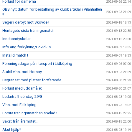
Förlust för damerna
2021-09-26 22:14
OBS nytt datum för beställning av klubbartiklar i Vilanhallen
2021-09-23 21:09
!!
Seger i derbyt mot Skövde !
2021-09-18 18:13
Herrlagets sista träningsmatch
2021-09-13 22:35
Innebandyskolan
2021-09-12 20:50
Info ang förkylning/Covid-19
2021-09-09 19:35
Inställd match !
2021-09-09 19:33
Föreningsdagar på Intersport i Lidköping
2021-09-06 07:00
Stabil vinst mot Horsby !
2021-09-03 21:59
Begränsat med platser fortfarande...
2021-08-30 21:23
Förlust med uddamålet
2021-08-30 21:07
Ledarträff söndag 29/8
2021-08-23 19:05
Vinst mot Falköping
2021-08-23 18:02
Första träningsmatchen spelad !
2021-08-15 22:25
Saxat från årsmötet...
2021-08-15 22:00
Akut hjälp!!
2021-08-08 19:19