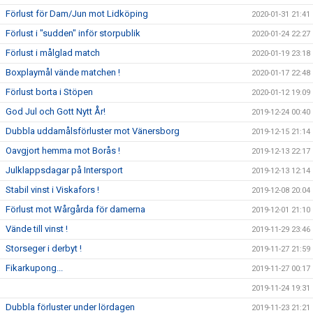
Förlust för Dam/Jun mot Lidköping
2020-01-31 21:41
Förlust i "sudden" inför storpublik
2020-01-24 22:27
Förlust i målglad match
2020-01-19 23:18
Boxplaymål vände matchen !
2020-01-17 22:48
Förlust borta i Stöpen
2020-01-12 19:09
God Jul och Gott Nytt År!
2019-12-24 00:40
Dubbla uddamålsförluster mot Vänersborg
2019-12-15 21:14
Oavgjort hemma mot Borås !
2019-12-13 22:17
Julklappsdagar på Intersport
2019-12-13 12:14
Stabil vinst i Viskafors !
2019-12-08 20:04
Förlust mot Wårgårda för damerna
2019-12-01 21:10
Vände till vinst !
2019-11-29 23:46
Storseger i derbyt !
2019-11-27 21:59
Fikarkupong...
2019-11-27 00:17
2019-11-24 19:31
Dubbla förluster under lördagen
2019-11-23 21:21