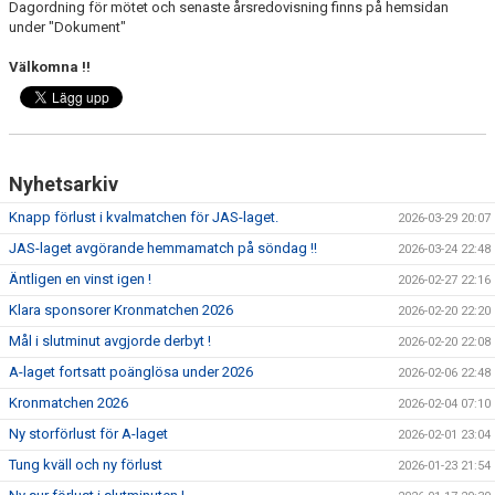
Dagordning för mötet och senaste årsredovisning finns på hemsidan
under "Dokument"
KALENDER
Välkomna !!
LÄNKAR
VÅRA LAG
Nyhetsarkiv
WEBSHOP
Knapp förlust i kvalmatchen för JAS-laget.
2026-03-29 20:07
MEDLEMSAVGIFTER
JAS-laget avgörande hemmamatch på söndag !!
2026-03-24 22:48
Äntligen en vinst igen !
50/50 LOTTERI
2026-02-27 22:16
Klara sponsorer Kronmatchen 2026
2026-02-20 22:20
Mål i slutminut avgjorde derbyt !
2026-02-20 22:08
A-laget fortsatt poänglösa under 2026
2026-02-06 22:48
Kronmatchen 2026
2026-02-04 07:10
Ny storförlust för A-laget
2026-02-01 23:04
Tung kväll och ny förlust
2026-01-23 21:54