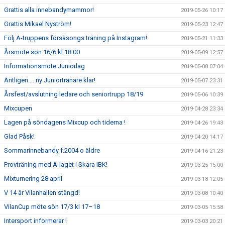
Grattis alla innebandymammor!
2019-05-26 10:17
Grattis Mikael Nyström!
2019-05-23 12:47
Följ A-truppens försäsongs träning på Instagram!
2019-05-21 11:33
Årsmöte sön 16/6 kl 18.00
2019-05-09 12:57
Informationsmöte Juniorlag
2019-05-08 07:04
Äntligen.... ny Juniortränare klar!
2019-05-07 23:31
Årsfest/avslutning ledare och seniortrupp 18/19
2019-05-06 10:39
Mixcupen
2019-04-28 23:34
Lagen på söndagens Mixcup och tiderna !
2019-04-26 19:43
Glad Påsk!
2019-04-20 14:17
Sommarinnebandy f.2004 o äldre
2019-04-16 21:23
Provträning med A-laget i Skara IBK!
2019-03-25 15:00
Mixturnering 28 april
2019-03-18 12:05
V 14 är Vilanhallen stängd!
2019-03-08 10:40
VilanCup möte sön 17/3 kl 17–18
2019-03-05 15:58
Intersport informerar !
2019-03-03 20:21