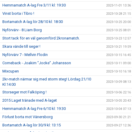
Hemmamatch A-lag Fre 3/11 kl: 19:30
2023-11-01 13:36
Vinst borta i Tibro !
2023-10-28 21:15
Bortamatch A-lag lör 28/10 kl: 18:00
2023-10-25 20:00
Nyförvärv - 8 Liam Borg
2023-10-25 08:01
Stort tack för en väl genomförd 2kronamatch.
2023-10-23 12:57
Skara vände till seger !
2023-10-21 19:59
Nyförvärv 7 - Mellvin Flodin
2023-10-15 16:45
Comeback - Joakim ”Jocke” Johansson
2023-10-11 09:00
Mixcupen
2023-10-10 16:18
2kr-match närmar sig med storm steg! Lördag 21/10
2023-10-09 08:13
Kl:14:00
Storseger mot Falköping !
2023-10-06 22:16
2015 Laget tränade med A-laget
2023-10-05 20:43
Hemmamatch A-lag Fre 6/10 kl: 19:30
2023-10-04 07:13
Förlust borta mot Vänersborg
2023-09-30 21:21
Bortamatch A-lag lör 30/9 kl: 13:15
2023-09-27 12:36