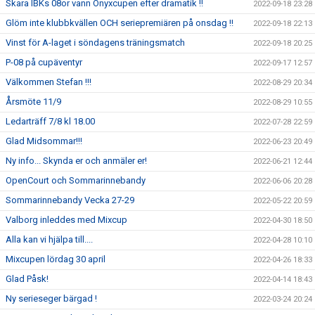
Skara IBKs 08or vann Onyxcupen efter dramatik !!
2022-09-18 23:28
Glöm inte klubbkvällen OCH seriepremiären på onsdag !!
2022-09-18 22:13
Vinst för A-laget i söndagens träningsmatch
2022-09-18 20:25
P-08 på cupäventyr
2022-09-17 12:57
Välkommen Stefan !!!
2022-08-29 20:34
Årsmöte 11/9
2022-08-29 10:55
Ledarträff 7/8 kl 18.00
2022-07-28 22:59
Glad Midsommar!!!
2022-06-23 20:49
Ny info... Skynda er och anmäler er!
2022-06-21 12:44
OpenCourt och Sommarinnebandy
2022-06-06 20:28
Sommarinnebandy Vecka 27-29
2022-05-22 20:59
Valborg inleddes med Mixcup
2022-04-30 18:50
Alla kan vi hjälpa till....
2022-04-28 10:10
Mixcupen lördag 30 april
2022-04-26 18:33
Glad Påsk!
2022-04-14 18:43
Ny serieseger bärgad !
2022-03-24 20:24