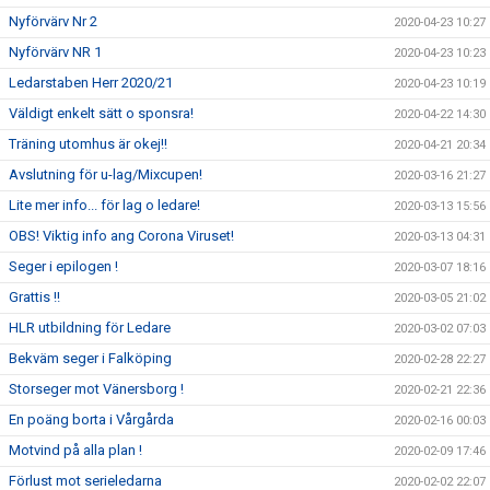
Nyförvärv Nr 2
2020-04-23 10:27
Nyförvärv NR 1
2020-04-23 10:23
Ledarstaben Herr 2020/21
2020-04-23 10:19
Väldigt enkelt sätt o sponsra!
2020-04-22 14:30
Träning utomhus är okej!!
2020-04-21 20:34
Avslutning för u-lag/Mixcupen!
2020-03-16 21:27
Lite mer info... för lag o ledare!
2020-03-13 15:56
OBS! Viktig info ang Corona Viruset!
2020-03-13 04:31
Seger i epilogen !
2020-03-07 18:16
Grattis !!
2020-03-05 21:02
HLR utbildning för Ledare
2020-03-02 07:03
Bekväm seger i Falköping
2020-02-28 22:27
Storseger mot Vänersborg !
2020-02-21 22:36
En poäng borta i Vårgårda
2020-02-16 00:03
Motvind på alla plan !
2020-02-09 17:46
Förlust mot serieledarna
2020-02-02 22:07