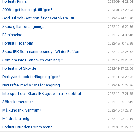
Förlust i Kinna
2023-01-14 21:04
2008 laget har slagit till igen !
2023-01-07 20:53
God Jul och Gott Nytt År önskar Skara IBK
2022-12-24 15:20
Skara gillar förlängningar !
2022-12-16 22:36
Påminnelse
2022-12-14 06:48
Förlust i Tidaholm
2022-12-10 12:28
Skara IBK Sommarinnebandy - Winter Edition
2022-12-02 23:32
Som om inte IT-attacken vore nog ?
2022-12-02 23:31
Förlust mot Skövde
2022-11-27 22:06
Derbyvinst, och förlängning igen !
2022-11-23 23:52
Nytt raffel med vinst i förlängning !
2022-11-11 22:36
Intersport och Skara IBK bjuder in till klubbträff
2022-10-17 21:55
Söker kameraman!
2022-10-15 15:49
Målkungar kliver fram !
2022-10-07 22:21
Mindre bra helg...
2022-10-02 12:49
Förlust i sudden i premiären !
2022-09-21 22:07