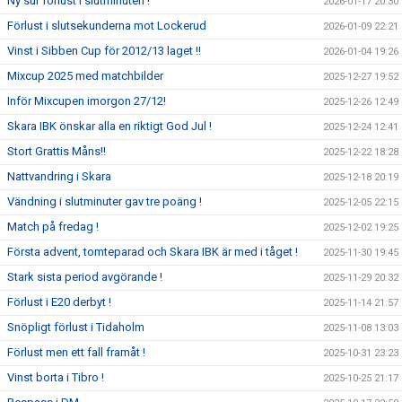
Ny sur förlust i slutminuten !
2026-01-17 20:30
Förlust i slutsekunderna mot Lockerud
2026-01-09 22:21
Vinst i Sibben Cup för 2012/13 laget !!
2026-01-04 19:26
Mixcup 2025 med matchbilder
2025-12-27 19:52
Inför Mixcupen imorgon 27/12!
2025-12-26 12:49
Skara IBK önskar alla en riktigt God Jul !
2025-12-24 12:41
Stort Grattis Måns!!
2025-12-22 18:28
Nattvandring i Skara
2025-12-18 20:19
Vändning i slutminuter gav tre poäng !
2025-12-05 22:15
Match på fredag !
2025-12-02 19:25
Första advent, tomteparad och Skara IBK är med i tåget !
2025-11-30 19:45
Stark sista period avgörande !
2025-11-29 20:32
Förlust i E20 derbyt !
2025-11-14 21:57
Snöpligt förlust i Tidaholm
2025-11-08 13:03
Förlust men ett fall framåt !
2025-10-31 23:23
Vinst borta i Tibro !
2025-10-25 21:17