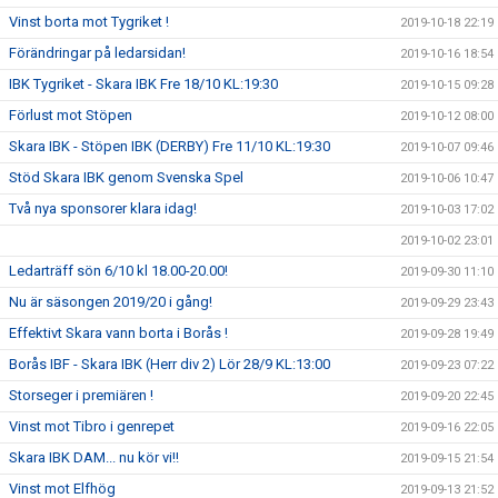
Vinst borta mot Tygriket !
2019-10-18 22:19
Förändringar på ledarsidan!
2019-10-16 18:54
IBK Tygriket - Skara IBK Fre 18/10 KL:19:30
2019-10-15 09:28
Förlust mot Stöpen
2019-10-12 08:00
Skara IBK - Stöpen IBK (DERBY) Fre 11/10 KL:19:30
2019-10-07 09:46
Stöd Skara IBK genom Svenska Spel
2019-10-06 10:47
Två nya sponsorer klara idag!
2019-10-03 17:02
2019-10-02 23:01
Ledarträff sön 6/10 kl 18.00-20.00!
2019-09-30 11:10
Nu är säsongen 2019/20 i gång!
2019-09-29 23:43
Effektivt Skara vann borta i Borås !
2019-09-28 19:49
Borås IBF - Skara IBK (Herr div 2) Lör 28/9 KL:13:00
2019-09-23 07:22
Storseger i premiären !
2019-09-20 22:45
Vinst mot Tibro i genrepet
2019-09-16 22:05
Skara IBK DAM... nu kör vi!!
2019-09-15 21:54
Vinst mot Elfhög
2019-09-13 21:52