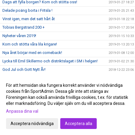
Dags att fylla borgen? Kom och stötta oss!
2019-01-27 18:27
Delade poäng borta i Fritsla !
2019-01-25 21:43
Vinst igen, men det satt hårt åt
2019-01-18 22:18
Tobias Bergstrand 200 +
2019-01-17 20:54
Nyheter våren 2019!
2019-01-15 10:33
Kom och stötta våra lila krigare!
2019-01-13 20:13
Nya året börjar med en comeback!
2019-01-08 12:00
Lycka till Emil Skillermo och distriktslaget i SM i helgen!
2019-01-02 21:30
God Jul och Gott Nytt År!
2018-12-22 23:06
Intresserad av att representera Skara IBK:s seniortrupp?
2018-12-18 17:40
För att hemsidan ska fungera korrekt använder vi nödvändiga
Grattis Marcus Persson!!!
2018-12-17 12:37
cookies från SportAdmin. Dessa går inte att stänga av.
Sviten höll året ut !
2018-12-14 23:02
Föreningen kan också använda frivilliga cookies, t.ex. för statistik
Äntligen hemmamatch igen, Fre 14/12 19:30 Vilan 1!
eller marknadsföring. Du väljer själv om du vill acceptera dessa.
2018-12-11 10:28
Anpassa dina val
Finskt VM guld, alla sörjer inte det :)
2018-12-09 21:18
Vinstsviten intakt efter vinst i Alingsås !
2018-12-07 22:53
Acceptera nödvändiga
Acceptera alla
4:e raka bortamatchen!
2018-12-04 07:12