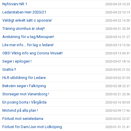
Nyförvärv NR 1
2020-04-23 10:23
Ledarstaben Herr 2020/21
2020-04-23 10:19
Väldigt enkelt sätt o sponsra!
2020-04-22 14:30
Träning utomhus är okej!!
2020-04-21 20:34
Avslutning för u-lag/Mixcupen!
2020-03-16 21:27
Lite mer info... för lag o ledare!
2020-03-13 15:56
OBS! Viktig info ang Corona Viruset!
2020-03-13 04:31
Seger i epilogen !
2020-03-07 18:16
Grattis !!
2020-03-05 21:02
HLR utbildning för Ledare
2020-03-02 07:03
Bekväm seger i Falköping
2020-02-28 22:27
Storseger mot Vänersborg !
2020-02-21 22:36
En poäng borta i Vårgårda
2020-02-16 00:03
Motvind på alla plan !
2020-02-09 17:46
Förlust mot serieledarna
2020-02-02 22:07
Förlust för Dam/Jun mot Lidköping
2020-01-31 21:41