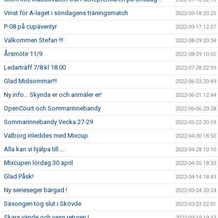
Vinst för A-laget i söndagens träningsmatch
2022-09-18 20:25
P-08 på cupäventyr
2022-09-17 12:57
Välkommen Stefan !!!
2022-08-29 20:34
Årsmöte 11/9
2022-08-29 10:55
Ledarträff 7/8 kl 18.00
2022-07-28 22:59
Glad Midsommar!!!
2022-06-23 20:49
Ny info... Skynda er och anmäler er!
2022-06-21 12:44
OpenCourt och Sommarinnebandy
2022-06-06 20:28
Sommarinnebandy Vecka 27-29
2022-05-22 20:59
Valborg inleddes med Mixcup
2022-04-30 18:50
Alla kan vi hjälpa till....
2022-04-28 10:10
Mixcupen lördag 30 april
2022-04-26 18:33
Glad Påsk!
2022-04-14 18:43
Ny serieseger bärgad !
2022-03-24 20:24
Säsongen tog slut i Skövde
2022-03-23 22:01
Skara vände och vann returen !
2022-03-19 19:43