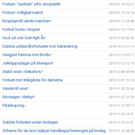
Förlust i "sudden" inför storpublik
2020-01-24 22:27
Förlust i målglad match
2020-01-19 23:18
Boxplaymål vände matchen !
2020-01-17 22:48
Förlust borta i Stöpen
2020-01-12 19:09
God Jul och Gott Nytt År!
2019-12-24 00:40
Dubbla uddamålsförluster mot Vänersborg
2019-12-15 21:14
Oavgjort hemma mot Borås !
2019-12-13 22:17
Julklappsdagar på Intersport
2019-12-13 12:14
Stabil vinst i Viskafors !
2019-12-08 20:04
Förlust mot Wårgårda för damerna
2019-12-01 21:10
Vände till vinst !
2019-11-29 23:46
Storseger i derbyt !
2019-11-27 21:59
Fikarkupong...
2019-11-27 00:17
2019-11-24 19:31
Dubbla förluster under lördagen
2019-11-23 21:21
Schema för de som hjälper handikappföreningen på lördag
2019-11-22 08:33