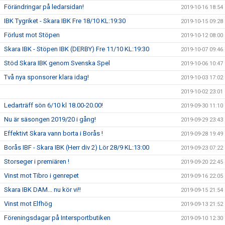
Förändringar på ledarsidan!
2019-10-16 18:54
IBK Tygriket - Skara IBK Fre 18/10 KL:19:30
2019-10-15 09:28
Förlust mot Stöpen
2019-10-12 08:00
Skara IBK - Stöpen IBK (DERBY) Fre 11/10 KL:19:30
2019-10-07 09:46
Stöd Skara IBK genom Svenska Spel
2019-10-06 10:47
Två nya sponsorer klara idag!
2019-10-03 17:02
2019-10-02 23:01
Ledarträff sön 6/10 kl 18.00-20.00!
2019-09-30 11:10
Nu är säsongen 2019/20 i gång!
2019-09-29 23:43
Effektivt Skara vann borta i Borås !
2019-09-28 19:49
Borås IBF - Skara IBK (Herr div 2) Lör 28/9 KL:13:00
2019-09-23 07:22
Storseger i premiären !
2019-09-20 22:45
Vinst mot Tibro i genrepet
2019-09-16 22:05
Skara IBK DAM... nu kör vi!!
2019-09-15 21:54
Vinst mot Elfhög
2019-09-13 21:52
Föreningsdagar på Intersportbutiken
2019-09-10 12:30