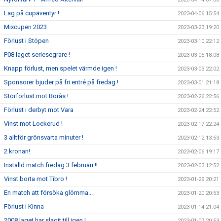
Lag på cupäventyr !
2023-04-06 15:54
Mixcupen 2023
2023-03-23 19:20
Förlust i Stöpen
2023-03-10 22:12
P08 laget seriesegrare !
2023-03-05 18:08
Knapp förlust, men spelet värmde igen !
2023-03-03 22:02
Sponsorer bjuder på fri entré på fredag !
2023-03-01 21:18
Storförlust mot Borås !
2023-02-26 22:56
Förlust i derbyt mot Vara
2023-02-24 22:52
Vinst mot Lockerud !
2023-02-17 22:24
3 alltför grönsvarta minuter !
2023-02-12 13:53
2 kronan!
2023-02-06 19:17
Inställd match fredag 3 februari !!
2023-02-03 12:52
Vinst borta mot Tibro !
2023-01-29 20:21
En match att försöka glömma...
2023-01-20 20:53
Förlust i Kinna
2023-01-14 21:04
2008 laget har slagit till igen !
2023-01-07 20:53