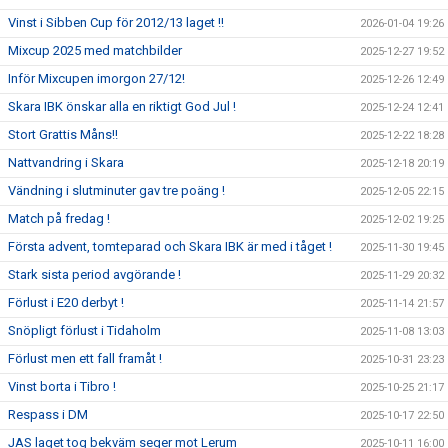
Vinst i Sibben Cup för 2012/13 laget !!
2026-01-04 19:26
Mixcup 2025 med matchbilder
2025-12-27 19:52
Inför Mixcupen imorgon 27/12!
2025-12-26 12:49
Skara IBK önskar alla en riktigt God Jul !
2025-12-24 12:41
Stort Grattis Måns!!
2025-12-22 18:28
Nattvandring i Skara
2025-12-18 20:19
Vändning i slutminuter gav tre poäng !
2025-12-05 22:15
Match på fredag !
2025-12-02 19:25
Första advent, tomteparad och Skara IBK är med i tåget !
2025-11-30 19:45
Stark sista period avgörande !
2025-11-29 20:32
Förlust i E20 derbyt !
2025-11-14 21:57
Snöpligt förlust i Tidaholm
2025-11-08 13:03
Förlust men ett fall framåt !
2025-10-31 23:23
Vinst borta i Tibro !
2025-10-25 21:17
Respass i DM
2025-10-17 22:50
JAS laget tog bekväm seger mot Lerum
2025-10-11 16:00