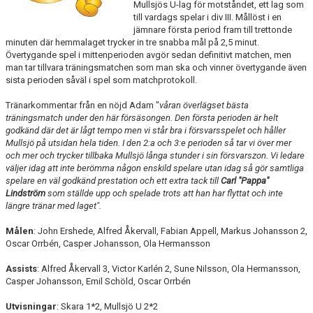
Mullsjös U-lag för motståndet, ett lag som
till vardags spelar i div III. Mållöst i en
KALENDER
jämnare första period fram till trettonde
minuten där hemmalaget trycker in tre snabba mål på 2,5 minut.
Övertygande spel i mittenperioden avgör sedan definitivt matchen, men
LÄNKAR
man tar tillvara träningsmatchen som man ska och vinner övertygande även
sista perioden såväl i spel som matchprotokoll.
VÅRA LAG
Tränarkommentar från en nöjd Adam "
våran överlägset bästa
träningsmatch under den här försäsongen. Den första perioden är helt
WEBSHOP
godkänd där det är lågt tempo men vi står bra i försvarsspelet och håller
Mullsjö på utsidan hela tiden. I den 2:a och 3:e perioden så tar vi över mer
MEDLEMSAVGIFTER
och mer och trycker tillbaka Mullsjö långa stunder i sin försvarszon. Vi ledare
väljer idag att inte berömma någon enskild spelare utan idag så gör samtliga
50/50 LOTTERI
spelare en väl godkänd prestation och ett extra tack till
Carl "Pappa"
Lindström
som ställde upp och spelade trots att han har flyttat och inte
längre tränar med laget".
Målen
: John Ershede, Alfred Åkervall, Fabian Appell, Markus Johansson 2,
Oscar Orrbén, Casper Johansson, Ola Hermansson
Assists
: Alfred Åkervall 3, Victor Karlén 2, Sune Nilsson, Ola Hermansson,
Casper Johansson, Emil Schöld, Oscar Orrbén
Utvisningar
: Skara 1*2, Mullsjö U 2*2