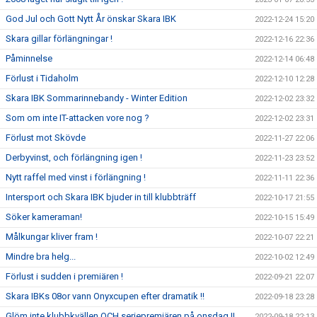
God Jul och Gott Nytt År önskar Skara IBK
2022-12-24 15:20
Skara gillar förlängningar !
2022-12-16 22:36
Påminnelse
2022-12-14 06:48
Förlust i Tidaholm
2022-12-10 12:28
Skara IBK Sommarinnebandy - Winter Edition
2022-12-02 23:32
Som om inte IT-attacken vore nog ?
2022-12-02 23:31
Förlust mot Skövde
2022-11-27 22:06
Derbyvinst, och förlängning igen !
2022-11-23 23:52
Nytt raffel med vinst i förlängning !
2022-11-11 22:36
Intersport och Skara IBK bjuder in till klubbträff
2022-10-17 21:55
Söker kameraman!
2022-10-15 15:49
Målkungar kliver fram !
2022-10-07 22:21
Mindre bra helg...
2022-10-02 12:49
Förlust i sudden i premiären !
2022-09-21 22:07
Skara IBKs 08or vann Onyxcupen efter dramatik !!
2022-09-18 23:28
Glöm inte klubbkvällen OCH seriepremiären på onsdag !!
2022-09-18 22:13