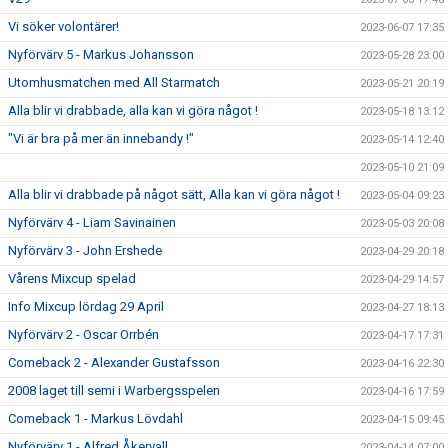
Vi söker volontärer!
2023-06-07 17:35
Nyförvärv 5 - Markus Johansson
2023-05-28 23:00
Utomhusmatchen med All Starmatch
2023-05-21 20:19
Alla blir vi drabbade, alla kan vi göra något !
2023-05-18 13:12
"Vi är bra på mer än innebandy !"
2023-05-14 12:40
2023-05-10 21:09
Alla blir vi drabbade på något sätt, Alla kan vi göra något !
2023-05-04 09:23
Nyförvärv 4 - Liam Savinainen
2023-05-03 20:08
Nyförvärv 3 - John Ershede
2023-04-29 20:18
Vårens Mixcup spelad
2023-04-29 14:57
Info Mixcup lördag 29 April
2023-04-27 18:13
Nyförvärv 2 - Oscar Orrbén
2023-04-17 17:31
Comeback 2 - Alexander Gustafsson
2023-04-16 22:30
2008 laget till semi i Warbergsspelen
2023-04-16 17:59
Comeback 1 - Markus Lövdahl
2023-04-15 09:45
Nyförvärv 1 - Alfred Åkervall
2023-04-14 07:00