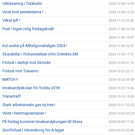
Utklassning i Tidaholm
2024-12-08 13:49
Vinst mot serieledarna !
2024-12-08 13:29
Vilket lyft !
2024-11-15 23:30
Pust ! ingen rolig fredagskväll
2024-11-08 22:04
2024-11-06 19:47
Kul avslut på Allhelgonahelgen 2024 !
2024-11-04 22:37
Skarakillar i förberedelser inför Distrikts SM
2024-11-03 17:37
Förlust i derbyt mot Skövde
2024-10-30 21:15
Förlust mot Tranemo
2024-10-25 22:11
MATCH !!
2024-10-23 09:00
Innebandyskolan för födda 2018
2024-10-22 19:46
Tränarträff
2024-10-14 13:40
Stark arbetsinsats gav ny trea !
2024-10-11 22:02
Vinst i hemmapremiären !
2024-10-04 22:23
På fredag kommer Innebandykungen till Skara
2024-09-30 17:33
Storförlust i Vänersborg för A-laget
2024-09-29 20:45