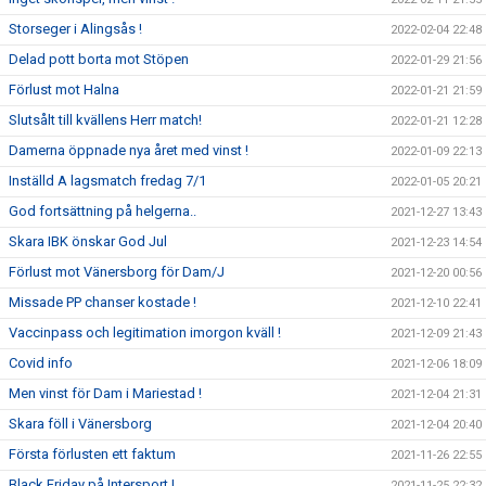
Storseger i Alingsås !
2022-02-04 22:48
Delad pott borta mot Stöpen
2022-01-29 21:56
Förlust mot Halna
2022-01-21 21:59
Slutsålt till kvällens Herr match!
2022-01-21 12:28
Damerna öppnade nya året med vinst !
2022-01-09 22:13
Inställd A lagsmatch fredag 7/1
2022-01-05 20:21
God fortsättning på helgerna..
2021-12-27 13:43
Skara IBK önskar God Jul
2021-12-23 14:54
Förlust mot Vänersborg för Dam/J
2021-12-20 00:56
Missade PP chanser kostade !
2021-12-10 22:41
Vaccinpass och legitimation imorgon kväll !
2021-12-09 21:43
Covid info
2021-12-06 18:09
Men vinst för Dam i Mariestad !
2021-12-04 21:31
Skara föll i Vänersborg
2021-12-04 20:40
Första förlusten ett faktum
2021-11-26 22:55
Black Friday på Intersport !
2021-11-25 22:32