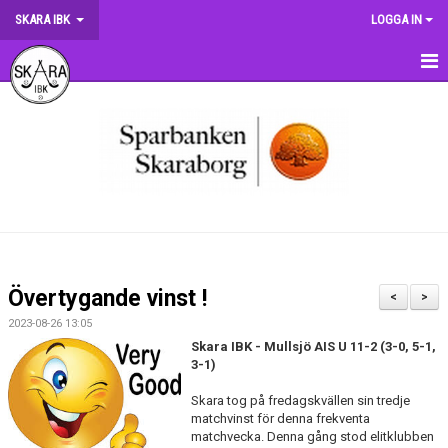
SKARA IBK
LOGGA IN
HEM
OM KLUBBEN
NYHETER
DOKUMENT
MATCHER
Övertygande vinst !
<
>
KRONMATCHEN
2023-08-26 13:05
Skara IBK - Mullsjö AIS U 11-2 (3-0, 5-1,
SERIETABELLER
3-1)
Skara tog på fredagskvällen sin tredje
MATCHVÄRDSKAP
matchvinst för denna frekventa
matchvecka. Denna gång stod elitklubben
TRÄNINGSSCHEMA