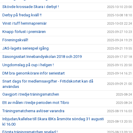
Skövde krossade Skara i derbyt !
2025-10-10 23:00
Derby på fredag kväll !!
2025-10-08 18:10
Vinst i tuff hemmapremiär
2025-10-03 22:24
Knapp förlust i premiären
2025-09-27 10:23
Föreningskväll!
2025-09-24 19:29
JAS-lagets seriespel igång
2025-09-21 19:55
Säsongsstart Innebandyskolan 2018 och 2019
2025-09-17 07:18
Ungdomslag på cup i helgen !
2025-09-15 20:50
DM bra genomkörare inför seriestart
2025-09-14 16:21
Snart dags för medlemsavgifter - Fritidskortet kan då
2025-09-09 21:00
användas
Oavgjort i tredje träningsmatchen
2025-08-24
Ett av målen i tredje perioden mot Tibro
2025-08-24
Träningsmatcherna avlöser varandra
2025-08-19 16:03
Inbjudan/kallelse till Skara IBKs årsmöte söndag 31 augusti
2025-08-13 20:55
kl 16.00
Första träningsmatchen spelad !
2025-08-13 09:10