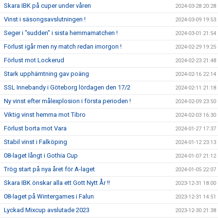
Skara IBK på cuper under våren
2024-03-28 20:28
Vinst i säsongsavslutningen !
2024-03-09 19:53
Seger i "sudden" i sista hemmamatchen !
2024-03-01 21:54
Förlust igår men ny match redan imorgon !
2024-02-29 19:25
Förlust mot Lockerud
2024-02-23 21:48
Stark upphämtning gav poäng
2024-02-16 22:14
SSL Innebandy i Göteborg lördagen den 17/2
2024-02-11 21:18
Ny vinst efter målexplosion i första perioden !
2024-02-09 23:50
Viktig vinst hemma mot Tibro
2024-02-03 16:30
Förlust borta mot Vara
2024-01-27 17:37
Stabil vinst i Falköping
2024-01-12 23:13
08-laget långt i Gothia Cup
2024-01-07 21:12
Trög start på nya året för A-laget
2024-01-05 22:07
Skara IBK önskar alla ett Gott Nytt År !!
2023-12-31 18:00
08-laget på Wintergames i Falun
2023-12-31 14:51
Lyckad Mixcup avslutade 2023
2023-12-30 21:38