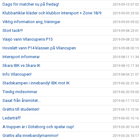
Dags för matcher nu på fredag!
2019-09-10 07:02
Klubbartiklar kläder och klubbor Intersport + Zone 18/9
2019-09-09 23:55
Viktig information ang, träningar
2019-09-09 09:02
Stort tack!!!
2019-09-08 23:01
Växjö vann Vilancupens P15
2019-09-08 22:50
Hovslätt vann P14 klassen på Vilancupen
2019-09-08 00:19
Intersport informerar
2019-08-11 11:34
Skara IBK vs Skara IK
2019-08-10 17:34
Info Vilancupen!
2019-08-04 21:07
Stadskampen i innebandy! IBK mot IK
2019-06-26 21:56
Trevlig midsommar
2019-06-20 09:00
Saxat från årsmötet...
2019-06-17 19:52
Grattis till studenten!
2019-06-15 10:56
Ledarträff
2019-06-05 16:16
A-truppen är i Göteborg och spelar cup!
2019-05-30 16:49
Grattis alla innebandymammor!
2019-05-26 10:17