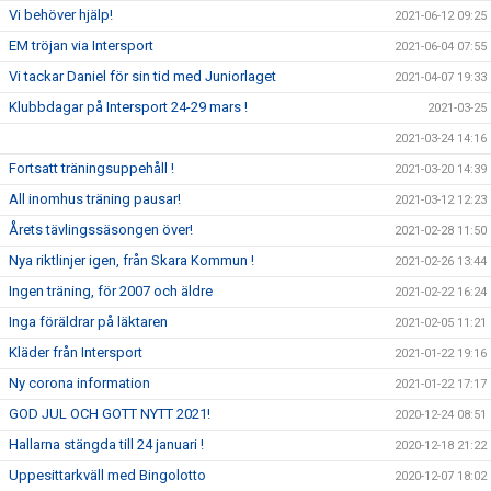
Vi behöver hjälp!
2021-06-12 09:25
EM tröjan via Intersport
2021-06-04 07:55
Vi tackar Daniel för sin tid med Juniorlaget
2021-04-07 19:33
Klubbdagar på Intersport 24-29 mars !
2021-03-25
2021-03-24 14:16
Fortsatt träningsuppehåll !
2021-03-20 14:39
All inomhus träning pausar!
2021-03-12 12:23
Årets tävlingssäsongen över!
2021-02-28 11:50
Nya riktlinjer igen, från Skara Kommun !
2021-02-26 13:44
Ingen träning, för 2007 och äldre
2021-02-22 16:24
Inga föräldrar på läktaren
2021-02-05 11:21
Kläder från Intersport
2021-01-22 19:16
Ny corona information
2021-01-22 17:17
GOD JUL OCH GOTT NYTT 2021!
2020-12-24 08:51
Hallarna stängda till 24 januari !
2020-12-18 21:22
Uppesittarkväll med Bingolotto
2020-12-07 18:02