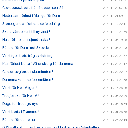
Covidpass/bevis från 1 december-21
2021-11-24 07:40
Hedersam förlust i Mullsjö för Dam
2021-11-21 09:41
Storseger och fortsatt serieledning !
2021-11-19 22:11
Skara vände sent till ny vinst !
2021-11-10 21:59
Hult höll nollan i sjunde raka !
2021-11-06 19:05
Förlust för Dam mot Skövde
2021-11-05 21:43
Vinst igen trots trög avslutning
2021-10-29 21:57
Klar förlust borta i Vänersborg för damerna
2021-10-24 21:17
Casper avgjorde i slutminuten !
2021-10-22 22:07
Damerna vann seriepremiären !
2021-10-17 21:38
Vinst för Herr A igen !
2021-10-15 23:46
Tredje raka för Herr A !
2021-10-08 22:29
Dags för fredagsmys...
2021-10-05 18:34
Vinst borta i Tranemo !
2021-10-01 23:55
Förlust för damerna
2021-09-26 22:14
OBS nytt datum för beställning av klubbartiklar i Vilanhallen