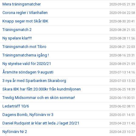
Mera träningsmatcher
2020-09-05 21:39
Corona regler i Vilanhallen
2020-09-04 22:58
Knapp seger mot Skår IBK
2020-08-30 20:41
Träningsmatch 2
2020-08-28 21:55
Ny spelare klar!!!!
2020-08-28 11:56
Träningsmatch mot Tibro
2020-08-21 22:03
Träningsmatcherna igång !
2020-08-16 23:31
Ny styrelse vald för 2020/21
2020-08-09 21:59
Årsmöte söndagen 9 augusti
2020-07-13 14:16
3 nya år med Sparbanken Skaraborg
2020-07-03 13:32
Skara IBK har fått 20.000kr från kundmiljonen
2020-06-25 18:39
Trevlig Midsommar och en skön sommar!
2020-06-19 00:51
Ledarträff 10/6
2020-06-02 08:11
Dagens Bomb, Nyförvärv nr 3
2020-05-01 14:51
Daniel Rudquist är klar att leda J laget 20/21
2020-04-23 11:45
Nyförvärv Nr 2
2020-04-23 10:27