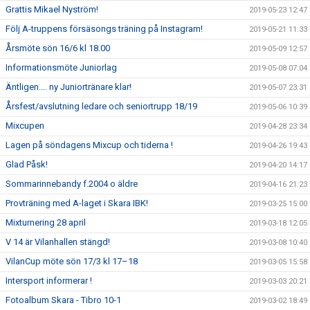
Grattis Mikael Nyström!
2019-05-23 12:47
Följ A-truppens försäsongs träning på Instagram!
2019-05-21 11:33
Årsmöte sön 16/6 kl 18.00
2019-05-09 12:57
Informationsmöte Juniorlag
2019-05-08 07:04
Äntligen.... ny Juniortränare klar!
2019-05-07 23:31
Årsfest/avslutning ledare och seniortrupp 18/19
2019-05-06 10:39
Mixcupen
2019-04-28 23:34
Lagen på söndagens Mixcup och tiderna !
2019-04-26 19:43
Glad Påsk!
2019-04-20 14:17
Sommarinnebandy f.2004 o äldre
2019-04-16 21:23
Provträning med A-laget i Skara IBK!
2019-03-25 15:00
Mixturnering 28 april
2019-03-18 12:05
V 14 är Vilanhallen stängd!
2019-03-08 10:40
VilanCup möte sön 17/3 kl 17–18
2019-03-05 15:58
Intersport informerar !
2019-03-03 20:21
Fotoalbum Skara - Tibro 10-1
2019-03-02 18:49