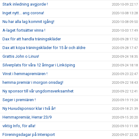
Stark inledning avgjorde !
2020-10-09 22:17
Inget nytt... ang corona!
2020-10-08 13:28
Nu har alla lag kommit igång!
2020-10-08 09:50
A-laget fortsätter vinna !
2020-10-03 17:49
Dax för att handla träningskläder
2020-09-28 17:52
Dax att köpa träningskläder för 15 år och äldre
2020-09-28 17:47
Grattis John o Linus!
2020-09-24 18:35
Silverplats för våra 12 åringar i Linköping
2020-09-24 18:18
Vinst i hemmapremiären !
2020-09-23 22:47
hemma premiär i morgon onsdag!
2020-09-22 18:43
Ny sponsor till vår ungdomsverksamhet
2020-09-22 12:41
Seger i premiären !
2020-09-19 19:24
Ny Huvudsponsor klar i två år!
2020-09-18 21:39
Hemmapremiär, Herrar 23/9
2020-09-15 20:20
viktig Info, för alla!
2020-09-10 11:08
Föreningsdagar på Intersport
2020-09-07 22:32