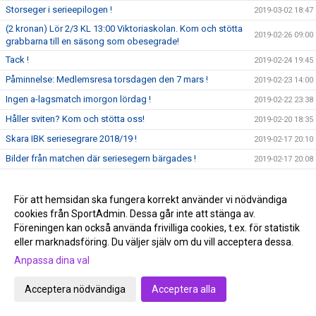
Storseger i serieepilogen !
2019-03-02 18:47
(2 kronan) Lör 2/3 KL 13:00 Viktoriaskolan. Kom och stötta
2019-02-26 09:00
grabbarna till en säsong som obesegrade!
Tack !
2019-02-24 19:45
Påminnelse: Medlemsresa torsdagen den 7 mars !
2019-02-23 14:00
Ingen a-lagsmatch imorgon lördag !
2019-02-22 23:38
Håller sviten? Kom och stötta oss!
2019-02-20 18:35
Skara IBK seriesegrare 2018/19 !
2019-02-17 20:10
Bilder från matchen där seriesegern bärgades !
2019-02-17 20:08
Derby imorgon och chans att avgöra serien !
2019-02-16 22:22
KOM OCH STÖTTA OSS TILL SERIESEGER!
För att hemsidan ska fungera korrekt använder vi nödvändiga
2019-02-10 16:46
cookies från SportAdmin. Dessa går inte att stänga av.
Storseger borta mot Hjälmared
2019-02-08 23:16
Föreningen kan också använda frivilliga cookies, t.ex. för statistik
Kom och stötta oss!!!!
2019-02-05 07:25
eller marknadsföring. Du väljer själv om du vill acceptera dessa.
A-laget på hembesök hos P05 !
2019-02-04 22:00
Anpassa dina val
Lilja avgjorde med 16 sekunder kvar !
2019-02-01 22:27
Acceptera nödvändiga
Acceptera alla
Dags att fylla borgen? Kom och stötta oss!
2019-01-27 18:27