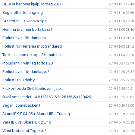
OBS! Vi behöver hjälp, lördag 23/11
2019-11-17 19:43
Seger efter förlängning !
2019-11-16 07:50
Gräsroten ... Svenska Spel
2019-11-13 12:50
Hemma bra men borta bäst !
2019-11-08 21:46
Förlust även för damerna
2019-11-03 21:53
Förlust för Herrarna mot Sandared
2019-11-03 21:12
Tack alla som deltog i 2kr matchen
2019-11-03 20:26
Inbjudan till vårt lag födda 2011
2019-10-27 22:19
Förlust även för damlaget !
2019-10-25 23:37
Förlust i E20 derbyt !
2019-10-25 22:53
Flickor födda 06-09 behöver hjälp...
2019-10-25 10:21
Ikväll smäller det... &#128163; &#128156;&#128420;
2019-10-25 09:05
Seger i comebacken !
2019-10-20 16:00
Skara IBK F 04-05 + Skara HIF = Träning
2019-10-19 20:53
Vara IBK vs. Skara IBK 25/10
2019-10-19 20:23
Vinst borta mot Tygriket !
2019-10-18 22:19