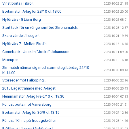
Vinst borta i Tibro !
2023-10-28 21:15
Bortamatch A-lag lör 28/10 kl: 18:00
2023-10-25 20:00
Nyförvärv - 8 Liam Borg
2023-10-25 08:01
Stort tack för en väl genomförd 2kronamatch.
2023-10-23 12:57
Skara vände till seger !
2023-10-21 19:59
Nyförvärv 7 - Mellvin Flodin
2023-10-15 16:45
Comeback - Joakim ”Jocke” Johansson
2023-10-11 09:00
Mixcupen
2023-10-10 16:18
2kr-match närmar sig med storm steg! Lördag 21/10
2023-10-09 08:13
Kl:14:00
Storseger mot Falköping !
2023-10-06 22:16
2015 Laget tränade med A-laget
2023-10-05 20:43
Hemmamatch A-lag Fre 6/10 kl: 19:30
2023-10-04 07:13
Förlust borta mot Vänersborg
2023-09-30 21:21
Bortamatch A-lag lör 30/9 kl: 13:15
2023-09-27 12:36
Förlust i Kinna på fredagskvällen
2023-09-23 14:46
P-08 laget till semi i Nyköping !
2023-09-17 21:03