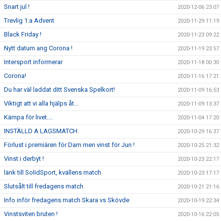
Snart jul !
2020-12-06 23:07
Trevlig 1:a Advent
2020-11-29 11:19
Black Friday !
2020-11-23 09:22
Nytt datum ang Corona !
2020-11-19 23:57
Intersport informerar
2020-11-18 00:30
Corona!
2020-11-16 17:21
Du har väl laddat ditt Svenska Spelkort!
2020-11-09 16:53
Viktigt att vi alla hjälps åt...
2020-11-09 13:37
Kämpa för livet....
2020-11-04 17:20
INSTÄLLD A LAGSMATCH
2020-10-29 16:37
Förlust i premiären för Dam men vinst för Jun !
2020-10-25 21:32
Vinst i derbyt !
2020-10-23 22:17
länk till SolidSport, kvällens match
2020-10-23 17:17
Slutsålt till fredagens match
2020-10-21 21:16
Info inför fredagens match Skara vs Skövde
2020-10-19 22:34
Vinstsviten bruten !
2020-10-16 22:05