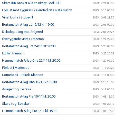
Skara IBK önskar alla en riktigt God Jul !!
2023-12-21 09:00
Förlust mot Tygriket i kalenderårets sista match
2023-12-16 00:08
Vinst borta i Stöpen !
2023-12-09 21:50
Bortamatch A-lag Lör 9/12 kl: 19:00
2023-12-06 09:00
Delade poäng mot Fröjered
2023-12-01 23:27
Övertygande vinst i Tranemo !
2023-11-24 22:29
Bortamatch A-lag Fre 24/11 kl: 20:00
2023-11-23 09:00
Ett fall framåt !
2023-11-22 23:34
Hemmamatch A-lag Ons 22/11 kl: 20:00
2023-11-20 09:00
Förlust i Mariestad
2023-11-15 22:20
Comeback - Jakob Klasson
2023-11-14 09:00
Bortamatch A-lag Ons 15/11 kl: 19:30
2023-11-13 13:00
A-laget tog 5:e raka !
2023-11-11 00:21
Bortamatch A-lag Fre 10/11 kl: 20:00
2023-11-08 18:00
Skara tog 4:e raka !
2023-11-03 22:19
Hemmamatch A-lag Fre 3/11 kl: 19:30
2023-11-01 13:36