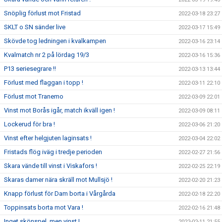
Snöplig förlust mot Fristad
2022-03-18 23:27
SKLT o SN sänder live
2022-03-17 15:49
Skövde tog ledningen i kvalkampen
2022-03-16 23:14
Kvalmatch nr 2 på lördag 19/3
2022-03-16 15:36
P13 seriesegrare !!
2022-03-13 13:44
Förlust med flaggan i topp !
2022-03-11 22:10
Förlust mot Tranemo
2022-03-09 22:01
Vinst mot Borås igår, match ikväll igen !
2022-03-09 08:11
Lockerud för bra !
2022-03-06 21:20
Vinst efter helgjuten laginsats !
2022-03-04 22:02
Fristads flög iväg i tredje perioden
2022-02-27 21:56
Skara vände till vinst i Viskafors !
2022-02-25 22:19
Skaras damer nära skräll mot Mullsjö !
2022-02-20 21:23
Knapp förlust för Dam borta i Vårgårda
2022-02-18 22:20
Toppinsats borta mot Vara !
2022-02-16 21:48
Inget skönspel, men vinst !
2022-02-11 21:55