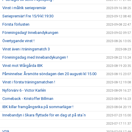
Vinst i målrik seriepremiär
2023-09-16 08:25
Seriepremiär! Fre 15/9 kl:19:30
2023-09-12 08:40
Första förlusten
2023-09-08 22:47
Föreningsdag! Innebandykungen
2023-09-02 09:57
Övertygande vinst !
2023-08-26 13:05
Vinst även i träningsmatch 3
2023-08-23
Föreningsdag med Innebandykungen !
2023-08-22 15:24
Vinst mot Wårgårda IBK
2023-08-19 20:35
Påminnelse: Årsmöte söndagen den 20 augusti kl 15.00
2023-08-15 23:07
Vinst i första träningsmatchen !
2023-08-12 19:08
Nyförvärv 6 - Victor Karlén
2023-08-09 16:27
Comeback - Kristoffer Billman
2023-08-09 16:23
IBK killar framgångsrika på sommarläger !
2023-08-04 20:19
Innebandyn i Skara flyttade för en dag ut på sta´n
2023-07-23 15:00
2023-07-17 11:37
V29
2023-07-03 17:48