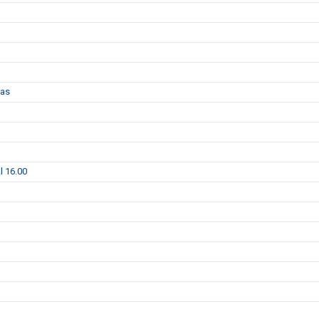
das
l 16.00