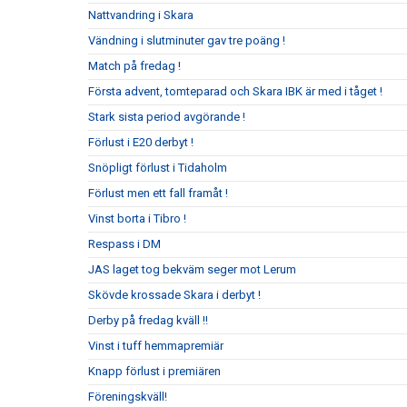
Nattvandring i Skara
Vändning i slutminuter gav tre poäng !
Match på fredag !
Första advent, tomteparad och Skara IBK är med i tåget !
Stark sista period avgörande !
Förlust i E20 derbyt !
Snöpligt förlust i Tidaholm
Förlust men ett fall framåt !
Vinst borta i Tibro !
Respass i DM
JAS laget tog bekväm seger mot Lerum
Skövde krossade Skara i derbyt !
Derby på fredag kväll !!
Vinst i tuff hemmapremiär
Knapp förlust i premiären
Föreningskväll!