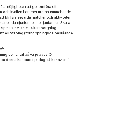
fått möjligheten att genomföra ett
n och kvällen kommer utomhusinnebandy
t bli fyra sevärda matcher och aktiviteter
r en damjunior-, en herrjunior-, en Skara
 spelas mellan ett Skaraborgslag
ett All Star-lag (förhoppningsvis bestående
aft!
ning och antal på varje pass ☺️
 på denna kanonroliga dag så hör av er till