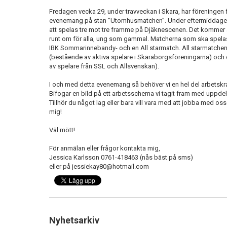
Fredagen vecka 29, under travveckan i Skara, har föreningen 
evenemang på stan ”Utomhusmatchen”. Under eftermiddage
att spelas tre mot tre framme på Djäknescenen. Det kommer at
runt om för alla, ung som gammal. Matcherna som ska spelas ä
IBK Sommarinnebandy- och en All starmatch. All starmatchen
(bestående av aktiva spelare i Skaraborgsföreningarna) och 
av spelare från SSL och Allsvenskan).
I och med detta evenemang så behöver vi en hel del arbetskr
Bifogar en bild på ett arbetsschema vi tagit fram med uppdel
Tillhör du något lag eller bara vill vara med att jobba med oss
mig!
Väl mött!
För anmälan eller frågor kontakta mig,
Jessica Karlsson 0761-418463 (nås bäst på sms)
eller på jessiekay80@hotmail.com
Nyhetsarkiv