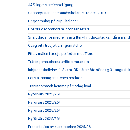
JAS-lagets seriespel igång
Säsongsstart Innebandyskolan 2018 och 2019
Ungdomslag på cup i helgen !
DM bra genomkörare inför seriestart
Snart dags för medlemsavgifter - Fritidskortet kan då använ
Oavgjort i tredje träningsmatchen
Ett av målen i tredje perioden mot Tibro
Träningsmatcherna avlöser varandra
Inbjudan/kallelse till Skara IBKs årsmöte söndag 31 augusti k
Första träningsmatchen spelad !
Träningsmatch hemma på tisdag kväll !
Nyförvärv 2025/26 !
Nyförvärv 2025/26 !
Nyförvärv 2025/26 !
Nyförvärv 2025/26 !
Presentation av klara spelare 2025/26