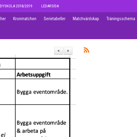
DYSKOLA 2018/2019
LEDARSIDA
her
Kronmatchen
Serietabeller
Matchvärdskap
Träningsschema
<
>