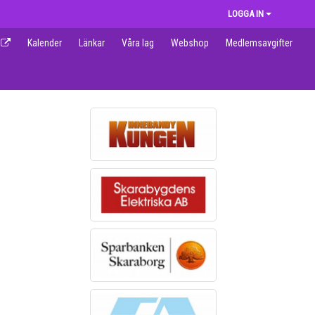
LOGGA IN
Kalender
Länkar
Våra lag
Webshop
Medlemsavgifter