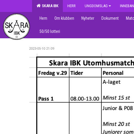
SKARA IBK
HERR
UNGDOMSLAG
INNEBAN
Hem
Om klubben
Nyheter
Dokument
Matc
50/50 lotteri
2023-05-10 21:09