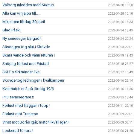
Valborg inleddes med Mixcup
2022-04-30 18:50
Alla kan vi hjälpa till....
2022-04-28 10:10
Mixcupen lördag 30 april
2022-04-26 18:33
Glad Påsk!
2022-04-14 18:43
Ny serieseger bärgad !
2022-03-24 20:24
Säsongen tog slut i Skövde
2022-03-23 22:01
Skara vände och vann returen !
2022-03-19 19:43
Snöplig förlust mot Fristad
2022-03-18 23:27
SKLT o SN sänder live
2022-03-17 15:49
Skövde tog ledningen i kvalkampen
2022-03-16 23:14
Kvalmatch nr 2 på lördag 19/3
2022-03-16 15:36
P13 seriesegrare !!
2022-03-13 13:44
Förlust med flaggan i topp !
2022-03-11 22:10
Förlust mot Tranemo
2022-03-09 22:01
Vinst mot Borås igår, match ikväll igen !
2022-03-09 08:11
Lockerud för bra !
2022-03-06 21:20