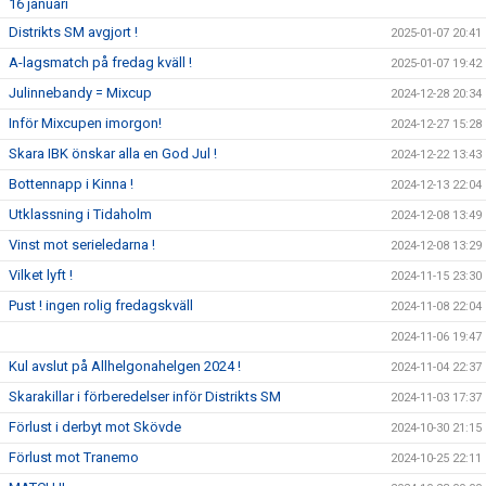
16 januari
Distrikts SM avgjort !
2025-01-07 20:41
A-lagsmatch på fredag kväll !
2025-01-07 19:42
Julinnebandy = Mixcup
2024-12-28 20:34
Inför Mixcupen imorgon!
2024-12-27 15:28
Skara IBK önskar alla en God Jul !
2024-12-22 13:43
Bottennapp i Kinna !
2024-12-13 22:04
Utklassning i Tidaholm
2024-12-08 13:49
Vinst mot serieledarna !
2024-12-08 13:29
Vilket lyft !
2024-11-15 23:30
Pust ! ingen rolig fredagskväll
2024-11-08 22:04
2024-11-06 19:47
Kul avslut på Allhelgonahelgen 2024 !
2024-11-04 22:37
Skarakillar i förberedelser inför Distrikts SM
2024-11-03 17:37
Förlust i derbyt mot Skövde
2024-10-30 21:15
Förlust mot Tranemo
2024-10-25 22:11