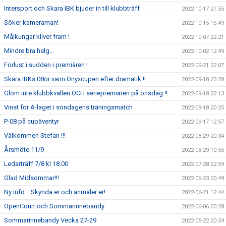
Intersport och Skara IBK bjuder in till klubbträff
2022-10-17 21:55
Söker kameraman!
2022-10-15 15:49
Målkungar kliver fram !
2022-10-07 22:21
Mindre bra helg...
2022-10-02 12:49
Förlust i sudden i premiären !
2022-09-21 22:07
Skara IBKs 08or vann Onyxcupen efter dramatik !!
2022-09-18 23:28
Glöm inte klubbkvällen OCH seriepremiären på onsdag !!
2022-09-18 22:13
Vinst för A-laget i söndagens träningsmatch
2022-09-18 20:25
P-08 på cupäventyr
2022-09-17 12:57
Välkommen Stefan !!!
2022-08-29 20:34
Årsmöte 11/9
2022-08-29 10:55
Ledarträff 7/8 kl 18.00
2022-07-28 22:59
Glad Midsommar!!!
2022-06-23 20:49
Ny info... Skynda er och anmäler er!
2022-06-21 12:44
OpenCourt och Sommarinnebandy
2022-06-06 20:28
Sommarinnebandy Vecka 27-29
2022-05-22 20:59