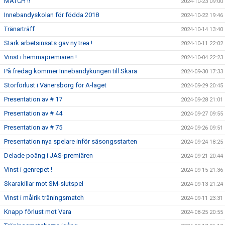
MATCH !!
2024-10-23 09:00
Innebandyskolan för födda 2018
2024-10-22 19:46
Tränarträff
2024-10-14 13:40
Stark arbetsinsats gav ny trea !
2024-10-11 22:02
Vinst i hemmapremiären !
2024-10-04 22:23
På fredag kommer Innebandykungen till Skara
2024-09-30 17:33
Storförlust i Vänersborg för A-laget
2024-09-29 20:45
Presentation av # 17
2024-09-28 21:01
Presentation av # 44
2024-09-27 09:55
Presentation av # 75
2024-09-26 09:51
Presentation nya spelare inför säsongsstarten
2024-09-24 18:25
Delade poäng i JAS-premiären
2024-09-21 20:44
Vinst i genrepet !
2024-09-15 21:36
Skarakillar mot SM-slutspel
2024-09-13 21:24
Vinst i målrik träningsmatch
2024-09-11 23:31
Knapp förlust mot Vara
2024-08-25 20:55