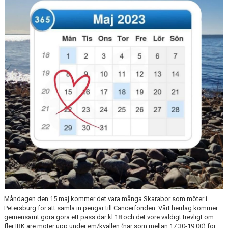
KALENDER
LÄNKAR
VÅRA LAG
WEBSHOP
MEDLEMSAVGIFTER
50/50 LOTTERI
Måndagen den 15 maj kommer det vara många Skarabor som möter i
Petersburg för att samla in pengar till Cancerfonden. Vårt herrlag kommer
gemensamt göra göra ett pass där kl 18 och det vore väldigt trevligt om
fler IBK:are möter upp under em/kvällen (när som mellan 17.30-19.00) för