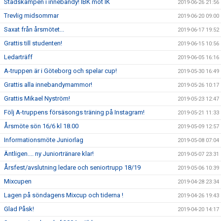
Stadskampen i innebandy! IBK mot IK
2019-06-26 21:56
Trevlig midsommar
2019-06-20 09:00
Saxat från årsmötet...
2019-06-17 19:52
Grattis till studenten!
2019-06-15 10:56
Ledarträff
2019-06-05 16:16
A-truppen är i Göteborg och spelar cup!
2019-05-30 16:49
Grattis alla innebandymammor!
2019-05-26 10:17
Grattis Mikael Nyström!
2019-05-23 12:47
Följ A-truppens försäsongs träning på Instagram!
2019-05-21 11:33
Årsmöte sön 16/6 kl 18.00
2019-05-09 12:57
Informationsmöte Juniorlag
2019-05-08 07:04
Äntligen.... ny Juniortränare klar!
2019-05-07 23:31
Årsfest/avslutning ledare och seniortrupp 18/19
2019-05-06 10:39
Mixcupen
2019-04-28 23:34
Lagen på söndagens Mixcup och tiderna !
2019-04-26 19:43
Glad Påsk!
2019-04-20 14:17