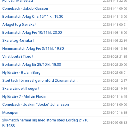
Förlust i Mariestad
2023-11-15 22:20
Comeback - Jakob Klasson
2023-11-14 09:00
Bortamatch A-lag Ons 15/11 kl: 19:30
2023-11-13 13:00
A-laget tog 5:e raka !
2023-11-11 00:21
Bortamatch A-lag Fre 10/11 kl: 20:00
2023-11-08 18:00
Skara tog 4:e raka !
2023-11-03 22:19
Hemmamatch A-lag Fre 3/11 kl: 19:30
2023-11-01 13:36
Vinst borta i Tibro !
2023-10-28 21:15
Bortamatch A-lag lör 28/10 kl: 18:00
2023-10-25 20:00
Nyförvärv - 8 Liam Borg
2023-10-25 08:01
Stort tack för en väl genomförd 2kronamatch.
2023-10-23 12:57
Skara vände till seger !
2023-10-21 19:59
Nyförvärv 7 - Mellvin Flodin
2023-10-15 16:45
Comeback - Joakim ”Jocke” Johansson
2023-10-11 09:00
Mixcupen
2023-10-10 16:18
2kr-match närmar sig med storm steg! Lördag 21/10
2023-10-09 08:13
Kl:14:00