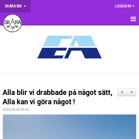
SKARA IBK
LOGGA IN
HEM
OM KLUBBEN
NYHETER
DOKUMENT
MATCHER
Alla blir vi drabbade på något sätt,
<
>
KRONMATCHEN
Alla kan vi göra något !
2023-05-04 09:23
SERIETABELLER
MATCHVÄRDSKAP
TRÄNINGSSCHEMA