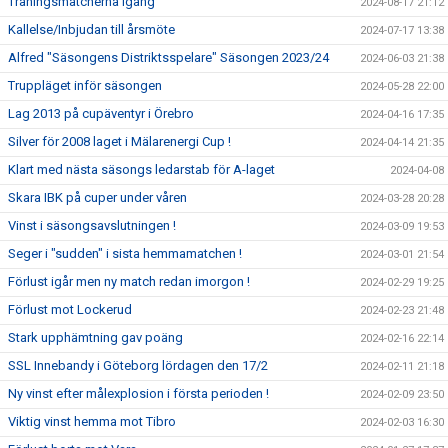
Träningsmatcherna igång
2024-08-17 21:12
Kallelse/Inbjudan till årsmöte
2024-07-17 13:38
Alfred "Säsongens Distriktsspelare" Säsongen 2023/24
2024-06-03 21:38
Truppläget inför säsongen
2024-05-28 22:00
Lag 2013 på cupäventyr i Örebro
2024-04-16 17:35
Silver för 2008 laget i Mälarenergi Cup !
2024-04-14 21:35
Klart med nästa säsongs ledarstab för A-laget
2024-04-08
Skara IBK på cuper under våren
2024-03-28 20:28
Vinst i säsongsavslutningen !
2024-03-09 19:53
Seger i "sudden" i sista hemmamatchen !
2024-03-01 21:54
Förlust igår men ny match redan imorgon !
2024-02-29 19:25
Förlust mot Lockerud
2024-02-23 21:48
Stark upphämtning gav poäng
2024-02-16 22:14
SSL Innebandy i Göteborg lördagen den 17/2
2024-02-11 21:18
Ny vinst efter målexplosion i första perioden !
2024-02-09 23:50
Viktig vinst hemma mot Tibro
2024-02-03 16:30