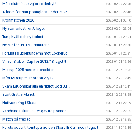
Mål i slutminut avgjorde derbyt !
2026-02-20 22:08
A-laget fortsatt poänglösa under 2026
2026-02-06 22:48
Kronmatchen 2026
2026-02-04 07:10
Ny storförlust för A-laget
2026-02-01 23:04
Tung kväll och ny förlust
2026-01-23 21:54
Ny sur förlust i slutminuten !
2026-01-17 20:30
Förlust i slutsekunderna mot Lockerud
2026-01-09 22:21
Vinst i Sibben Cup för 2012/13 laget !!
2026-01-04 19:26
Mixcup 2025 med matchbilder
2025-12-27 19:52
Inför Mixcupen imorgon 27/12!
2025-12-26 12:49
Skara IBK önskar alla en riktigt God Jul !
2025-12-24 12:41
Stort Grattis Måns!!
2025-12-22 18:28
Nattvandring i Skara
2025-12-18 20:19
Vändning i slutminuter gav tre poäng !
2025-12-05 22:15
Match på fredag !
2025-12-02 19:25
Första advent, tomteparad och Skara IBK är med i tåget !
2025-11-30 19:45