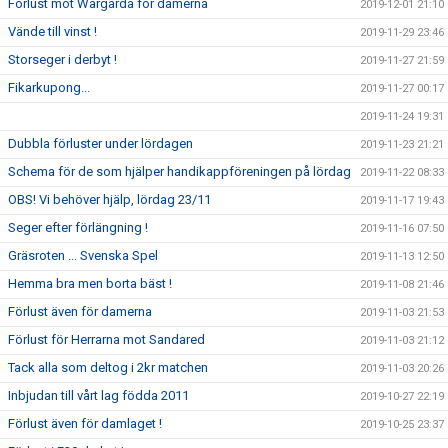
Förlust mot Wårgårda för damerna
2019-12-01 21:10
Vände till vinst !
2019-11-29 23:46
Storseger i derbyt !
2019-11-27 21:59
Fikarkupong...
2019-11-27 00:17
2019-11-24 19:31
Dubbla förluster under lördagen
2019-11-23 21:21
Schema för de som hjälper handikappföreningen på lördag
2019-11-22 08:33
OBS! Vi behöver hjälp, lördag 23/11
2019-11-17 19:43
Seger efter förlängning !
2019-11-16 07:50
Gräsroten ... Svenska Spel
2019-11-13 12:50
Hemma bra men borta bäst !
2019-11-08 21:46
Förlust även för damerna
2019-11-03 21:53
Förlust för Herrarna mot Sandared
2019-11-03 21:12
Tack alla som deltog i 2kr matchen
2019-11-03 20:26
Inbjudan till vårt lag födda 2011
2019-10-27 22:19
Förlust även för damlaget !
2019-10-25 23:37