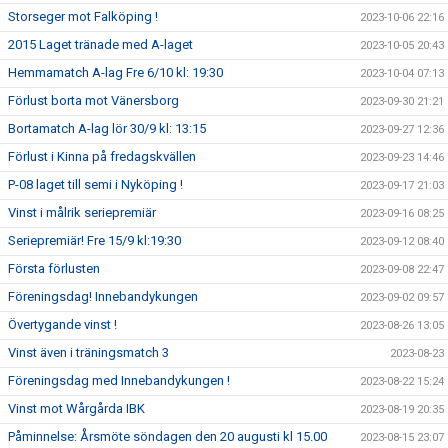
Storseger mot Falköping !
2023-10-06 22:16
2015 Laget tränade med A-laget
2023-10-05 20:43
Hemmamatch A-lag Fre 6/10 kl: 19:30
2023-10-04 07:13
Förlust borta mot Vänersborg
2023-09-30 21:21
Bortamatch A-lag lör 30/9 kl: 13:15
2023-09-27 12:36
Förlust i Kinna på fredagskvällen
2023-09-23 14:46
P-08 laget till semi i Nyköping !
2023-09-17 21:03
Vinst i målrik seriepremiär
2023-09-16 08:25
Seriepremiär! Fre 15/9 kl:19:30
2023-09-12 08:40
Första förlusten
2023-09-08 22:47
Föreningsdag! Innebandykungen
2023-09-02 09:57
Övertygande vinst !
2023-08-26 13:05
Vinst även i träningsmatch 3
2023-08-23
Föreningsdag med Innebandykungen !
2023-08-22 15:24
Vinst mot Wårgårda IBK
2023-08-19 20:35
Påminnelse: Årsmöte söndagen den 20 augusti kl 15.00
2023-08-15 23:07