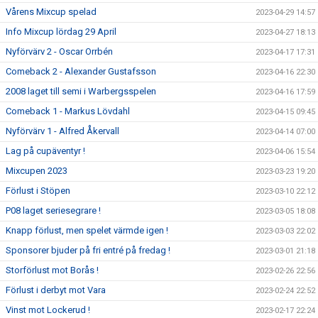
Vårens Mixcup spelad
2023-04-29 14:57
Info Mixcup lördag 29 April
2023-04-27 18:13
Nyförvärv 2 - Oscar Orrbén
2023-04-17 17:31
Comeback 2 - Alexander Gustafsson
2023-04-16 22:30
2008 laget till semi i Warbergsspelen
2023-04-16 17:59
Comeback 1 - Markus Lövdahl
2023-04-15 09:45
Nyförvärv 1 - Alfred Åkervall
2023-04-14 07:00
Lag på cupäventyr !
2023-04-06 15:54
Mixcupen 2023
2023-03-23 19:20
Förlust i Stöpen
2023-03-10 22:12
P08 laget seriesegrare !
2023-03-05 18:08
Knapp förlust, men spelet värmde igen !
2023-03-03 22:02
Sponsorer bjuder på fri entré på fredag !
2023-03-01 21:18
Storförlust mot Borås !
2023-02-26 22:56
Förlust i derbyt mot Vara
2023-02-24 22:52
Vinst mot Lockerud !
2023-02-17 22:24