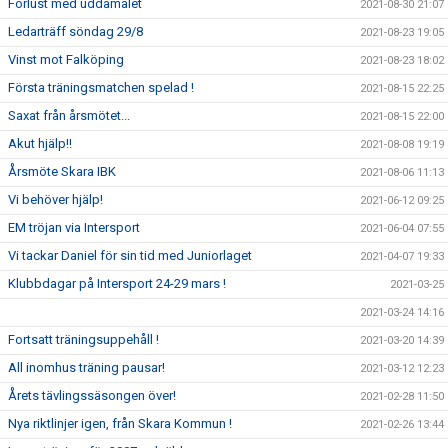
Förlust med uddamålet
2021-08-30 21:07
Ledarträff söndag 29/8
2021-08-23 19:05
Vinst mot Falköping
2021-08-23 18:02
Första träningsmatchen spelad !
2021-08-15 22:25
Saxat från årsmötet...
2021-08-15 22:00
Akut hjälp!!
2021-08-08 19:19
Årsmöte Skara IBK
2021-08-06 11:13
Vi behöver hjälp!
2021-06-12 09:25
EM tröjan via Intersport
2021-06-04 07:55
Vi tackar Daniel för sin tid med Juniorlaget
2021-04-07 19:33
Klubbdagar på Intersport 24-29 mars !
2021-03-25
2021-03-24 14:16
Fortsatt träningsuppehåll !
2021-03-20 14:39
All inomhus träning pausar!
2021-03-12 12:23
Årets tävlingssäsongen över!
2021-02-28 11:50
Nya riktlinjer igen, från Skara Kommun !
2021-02-26 13:44