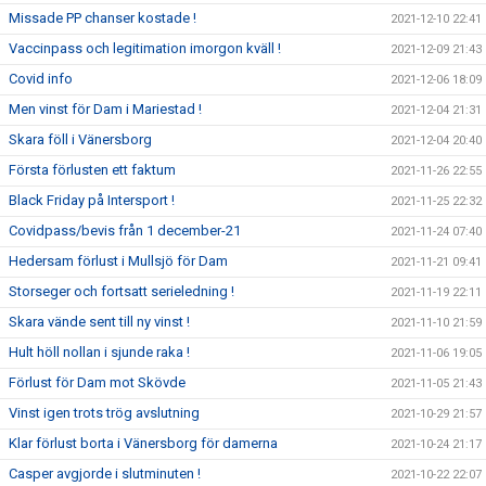
Missade PP chanser kostade !
2021-12-10 22:41
Vaccinpass och legitimation imorgon kväll !
2021-12-09 21:43
Covid info
2021-12-06 18:09
Men vinst för Dam i Mariestad !
2021-12-04 21:31
Skara föll i Vänersborg
2021-12-04 20:40
Första förlusten ett faktum
2021-11-26 22:55
Black Friday på Intersport !
2021-11-25 22:32
Covidpass/bevis från 1 december-21
2021-11-24 07:40
Hedersam förlust i Mullsjö för Dam
2021-11-21 09:41
Storseger och fortsatt serieledning !
2021-11-19 22:11
Skara vände sent till ny vinst !
2021-11-10 21:59
Hult höll nollan i sjunde raka !
2021-11-06 19:05
Förlust för Dam mot Skövde
2021-11-05 21:43
Vinst igen trots trög avslutning
2021-10-29 21:57
Klar förlust borta i Vänersborg för damerna
2021-10-24 21:17
Casper avgjorde i slutminuten !
2021-10-22 22:07