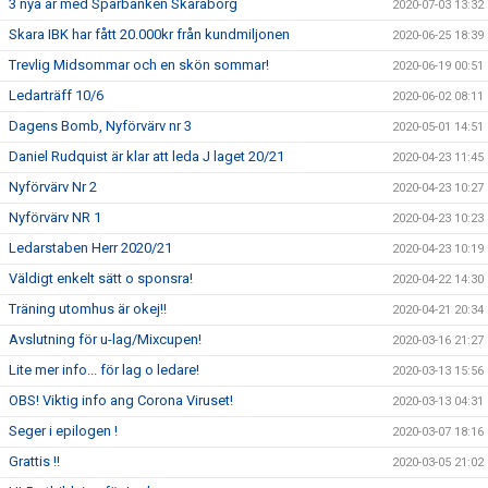
3 nya år med Sparbanken Skaraborg
2020-07-03 13:32
Skara IBK har fått 20.000kr från kundmiljonen
2020-06-25 18:39
Trevlig Midsommar och en skön sommar!
2020-06-19 00:51
Ledarträff 10/6
2020-06-02 08:11
Dagens Bomb, Nyförvärv nr 3
2020-05-01 14:51
Daniel Rudquist är klar att leda J laget 20/21
2020-04-23 11:45
Nyförvärv Nr 2
2020-04-23 10:27
Nyförvärv NR 1
2020-04-23 10:23
Ledarstaben Herr 2020/21
2020-04-23 10:19
Väldigt enkelt sätt o sponsra!
2020-04-22 14:30
Träning utomhus är okej!!
2020-04-21 20:34
Avslutning för u-lag/Mixcupen!
2020-03-16 21:27
Lite mer info... för lag o ledare!
2020-03-13 15:56
OBS! Viktig info ang Corona Viruset!
2020-03-13 04:31
Seger i epilogen !
2020-03-07 18:16
Grattis !!
2020-03-05 21:02