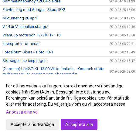
Sommarinnebandy f.2004 o äldre
2019-04-16 21:23
Provträning med A-laget i Skara IBK!
2019-03-25 15:00
Mixturnering 28 april
2019-03-18 12:05
V 14 är Vilanhallen stängd!
2019-03-08 10:40
VilanCup möte sön 17/3 kl 17–18
2019-03-05 15:58
Intersport informerar !
2019-03-03 20:21
Fotoalbum Skara - Tibro 10-1
2019-03-02 18:49
Storseger i serieepilogen !
2019-03-02 18:47
(2 kronan) Lör 2/3 KL 13:00 Viktoriaskolan. Kom och stötta
2019-02-26 09:00
grabbarna till en säsong som obesegrade!
Tack !
2019-02-24 19:45
För att hemsidan ska fungera korrekt använder vi nödvändiga
Påminnelse: Medlemsresa torsdagen den 7 mars !
2019-02-23 14:00
cookies från SportAdmin. Dessa går inte att stänga av.
Föreningen kan också använda frivilliga cookies, t.ex. för statistik
Ingen a-lagsmatch imorgon lördag !
2019-02-22 23:38
eller marknadsföring. Du väljer själv om du vill acceptera dessa.
Håller sviten? Kom och stötta oss!
2019-02-20 18:35
Anpassa dina val
Skara IBK seriesegrare 2018/19 !
2019-02-17 20:10
Acceptera nödvändiga
Acceptera alla
Bilder från matchen där seriesegern bärgades !
2019-02-17 20:08
Derby imorgon och chans att avgöra serien !
2019-02-16 22:22