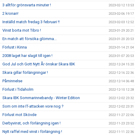
3 alltför grönsvarta minuter !
2023-02-12 13:53
2 kronan!
2023-02-06 19:17
Inställd match fredag 3 februari !!
2023-02-03 12:52
Vinst borta mot Tibro !
2023-01-29 20:21
En match att försöka glömma...
2023-01-20 20:53
Förlust i Kinna
2023-01-14 21:04
2008 laget har slagit till igen !
2023-01-07 20:53
God Jul och Gott Nytt År önskar Skara IBK
2022-12-24 15:20
Skara gillar förlängningar !
2022-12-16 22:36
Påminnelse
2022-12-14 06:48
Förlust i Tidaholm
2022-12-10 12:28
Skara IBK Sommarinnebandy - Winter Edition
2022-12-02 23:32
Som om inte IT-attacken vore nog ?
2022-12-02 23:31
Förlust mot Skövde
2022-11-27 22:06
Derbyvinst, och förlängning igen !
2022-11-23 23:52
Nytt raffel med vinst i förlängning !
2022-11-11 22:36