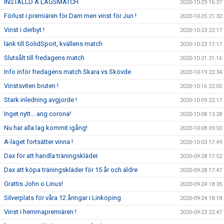
INSTÄLLD A LAGSMATCH
2020-10-29 16:37
Förlust i premiären för Dam men vinst för Jun !
2020-10-25 21:32
Vinst i derbyt !
2020-10-23 22:17
länk till SolidSport, kvällens match
2020-10-23 17:17
Slutsålt till fredagens match
2020-10-21 21:16
Info inför fredagens match Skara vs Skövde
2020-10-19 22:34
Vinstsviten bruten !
2020-10-16 22:05
Stark inledning avgjorde !
2020-10-09 22:17
Inget nytt... ang corona!
2020-10-08 13:28
Nu har alla lag kommit igång!
2020-10-08 09:50
A-laget fortsätter vinna !
2020-10-03 17:49
Dax för att handla träningskläder
2020-09-28 17:52
Dax att köpa träningskläder för 15 år och äldre
2020-09-28 17:47
Grattis John o Linus!
2020-09-24 18:35
Silverplats för våra 12 åringar i Linköping
2020-09-24 18:18
Vinst i hemmapremiären !
2020-09-23 22:47