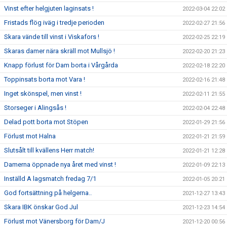
Vinst efter helgjuten laginsats !
2022-03-04 22:02
Fristads flög iväg i tredje perioden
2022-02-27 21:56
Skara vände till vinst i Viskafors !
2022-02-25 22:19
Skaras damer nära skräll mot Mullsjö !
2022-02-20 21:23
Knapp förlust för Dam borta i Vårgårda
2022-02-18 22:20
Toppinsats borta mot Vara !
2022-02-16 21:48
Inget skönspel, men vinst !
2022-02-11 21:55
Storseger i Alingsås !
2022-02-04 22:48
Delad pott borta mot Stöpen
2022-01-29 21:56
Förlust mot Halna
2022-01-21 21:59
Slutsålt till kvällens Herr match!
2022-01-21 12:28
Damerna öppnade nya året med vinst !
2022-01-09 22:13
Inställd A lagsmatch fredag 7/1
2022-01-05 20:21
God fortsättning på helgerna..
2021-12-27 13:43
Skara IBK önskar God Jul
2021-12-23 14:54
Förlust mot Vänersborg för Dam/J
2021-12-20 00:56