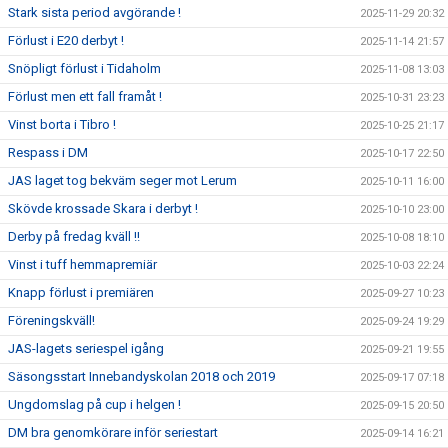
Stark sista period avgörande !
2025-11-29 20:32
Förlust i E20 derbyt !
2025-11-14 21:57
Snöpligt förlust i Tidaholm
2025-11-08 13:03
Förlust men ett fall framåt !
2025-10-31 23:23
Vinst borta i Tibro !
2025-10-25 21:17
Respass i DM
2025-10-17 22:50
JAS laget tog bekväm seger mot Lerum
2025-10-11 16:00
Skövde krossade Skara i derbyt !
2025-10-10 23:00
Derby på fredag kväll !!
2025-10-08 18:10
Vinst i tuff hemmapremiär
2025-10-03 22:24
Knapp förlust i premiären
2025-09-27 10:23
Föreningskväll!
2025-09-24 19:29
JAS-lagets seriespel igång
2025-09-21 19:55
Säsongsstart Innebandyskolan 2018 och 2019
2025-09-17 07:18
Ungdomslag på cup i helgen !
2025-09-15 20:50
DM bra genomkörare inför seriestart
2025-09-14 16:21