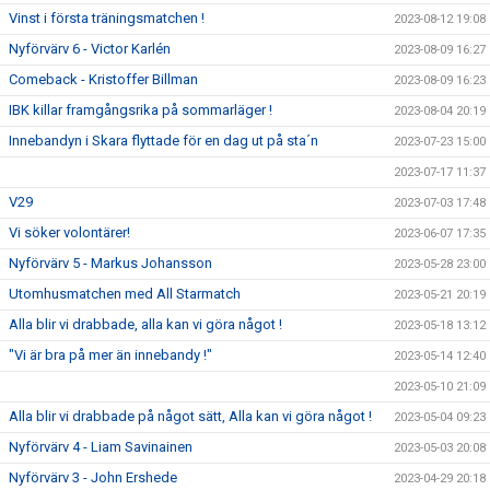
Vinst i första träningsmatchen !
2023-08-12 19:08
Nyförvärv 6 - Victor Karlén
2023-08-09 16:27
Comeback - Kristoffer Billman
2023-08-09 16:23
IBK killar framgångsrika på sommarläger !
2023-08-04 20:19
Innebandyn i Skara flyttade för en dag ut på sta´n
2023-07-23 15:00
2023-07-17 11:37
V29
2023-07-03 17:48
Vi söker volontärer!
2023-06-07 17:35
Nyförvärv 5 - Markus Johansson
2023-05-28 23:00
Utomhusmatchen med All Starmatch
2023-05-21 20:19
Alla blir vi drabbade, alla kan vi göra något !
2023-05-18 13:12
"Vi är bra på mer än innebandy !"
2023-05-14 12:40
2023-05-10 21:09
Alla blir vi drabbade på något sätt, Alla kan vi göra något !
2023-05-04 09:23
Nyförvärv 4 - Liam Savinainen
2023-05-03 20:08
Nyförvärv 3 - John Ershede
2023-04-29 20:18