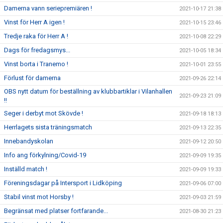
Damerna vann seriepremiären !
2021-10-17 21:38
Vinst för Herr A igen !
2021-10-15 23:46
Tredje raka för Herr A !
2021-10-08 22:29
Dags för fredagsmys...
2021-10-05 18:34
Vinst borta i Tranemo !
2021-10-01 23:55
Förlust för damerna
2021-09-26 22:14
OBS nytt datum för beställning av klubbartiklar i Vilanhallen
2021-09-23 21:09
!!
Seger i derbyt mot Skövde !
2021-09-18 18:13
Herrlagets sista träningsmatch
2021-09-13 22:35
Innebandyskolan
2021-09-12 20:50
Info ang förkylning/Covid-19
2021-09-09 19:35
Inställd match !
2021-09-09 19:33
Föreningsdagar på Intersport i Lidköping
2021-09-06 07:00
Stabil vinst mot Horsby !
2021-09-03 21:59
Begränsat med platser fortfarande...
2021-08-30 21:23