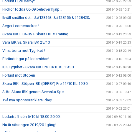
Förlust i E20 derbyt !
2019-10-25 22:53
Flickor födda 06-09 behöver hjälp...
2019-10-25 10:21
Ikväll smäller det... &#128163; &#128156;&#128420;
2019-10-25 09:05
Seger i comebacken !
2019-10-20 16:00
Skara IBK F 04-05 + Skara HIF = Träning
2019-10-19 20:53
Vara IBK vs. Skara IBK 25/10
2019-10-19 20:23
Vinst borta mot Tygriket !
2019-10-18 22:19
Förändringar på ledarsidan!
2019-10-16 18:54
IBK Tygriket - Skara IBK Fre 18/10 KL:19:30
2019-10-15 09:28
Förlust mot Stöpen
2019-10-12 08:00
Skara IBK - Stöpen IBK (DERBY) Fre 11/10 KL:19:30
2019-10-07 09:46
Stöd Skara IBK genom Svenska Spel
2019-10-06 10:47
Två nya sponsorer klara idag!
2019-10-03 17:02
2019-10-02 23:01
Ledarträff sön 6/10 kl 18.00-20.00!
2019-09-30 11:10
Nu är säsongen 2019/20 i gång!
2019-09-29 23:43