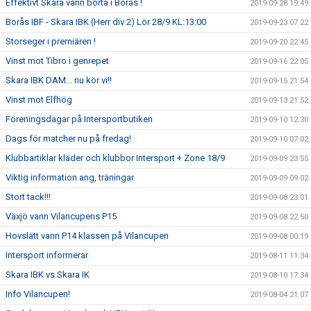
Effektivt Skara vann borta i Borås !
2019-09-28 19:49
Borås IBF - Skara IBK (Herr div 2) Lör 28/9 KL:13:00
2019-09-23 07:22
Storseger i premiären !
2019-09-20 22:45
Vinst mot Tibro i genrepet
2019-09-16 22:05
Skara IBK DAM... nu kör vi!!
2019-09-15 21:54
Vinst mot Elfhög
2019-09-13 21:52
Föreningsdagar på Intersportbutiken
2019-09-10 12:30
Dags för matcher nu på fredag!
2019-09-10 07:02
Klubbartiklar kläder och klubbor Intersport + Zone 18/9
2019-09-09 23:55
Viktig information ang, träningar
2019-09-09 09:02
Stort tack!!!
2019-09-08 23:01
Växjö vann Vilancupens P15
2019-09-08 22:50
Hovslätt vann P14 klassen på Vilancupen
2019-09-08 00:19
Intersport informerar
2019-08-11 11:34
Skara IBK vs Skara IK
2019-08-10 17:34
Info Vilancupen!
2019-08-04 21:07