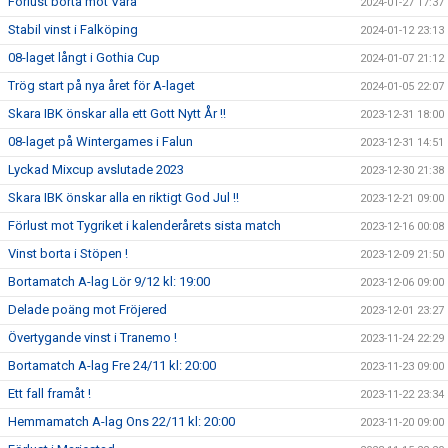
Förlust borta mot Vara
2024-01-27 17:37
Stabil vinst i Falköping
2024-01-12 23:13
08-laget långt i Gothia Cup
2024-01-07 21:12
Trög start på nya året för A-laget
2024-01-05 22:07
Skara IBK önskar alla ett Gott Nytt År !!
2023-12-31 18:00
08-laget på Wintergames i Falun
2023-12-31 14:51
Lyckad Mixcup avslutade 2023
2023-12-30 21:38
Skara IBK önskar alla en riktigt God Jul !!
2023-12-21 09:00
Förlust mot Tygriket i kalenderårets sista match
2023-12-16 00:08
Vinst borta i Stöpen !
2023-12-09 21:50
Bortamatch A-lag Lör 9/12 kl: 19:00
2023-12-06 09:00
Delade poäng mot Fröjered
2023-12-01 23:27
Övertygande vinst i Tranemo !
2023-11-24 22:29
Bortamatch A-lag Fre 24/11 kl: 20:00
2023-11-23 09:00
Ett fall framåt !
2023-11-22 23:34
Hemmamatch A-lag Ons 22/11 kl: 20:00
2023-11-20 09:00