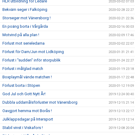
HLR utbildning för Ledare
2020-03-02 07:03
Bekväm seger i Falköping
2020-02-28 22:27
Storseger mot Vänersborg !
2020-02-21 22:36
En poäng borta i Vårgårda
2020-02-16 00:03
Motvind på alla plan !
2020-02-09 17:46
Förlust mot serieledarna
2020-02-02 22:07
Förlust för Dam/Jun mot Lidköping
2020-01-31 21:41
Förlust i "sudden" inför storpublik
2020-01-24 22:27
Förlust i målglad match
2020-01-19 23:18
Boxplaymål vände matchen !
2020-01-17 22:48
Förlust borta i Stöpen
2020-01-12 19:09
God Jul och Gott Nytt År!
2019-12-24 00:40
Dubbla uddamålsförluster mot Vänersborg
2019-12-15 21:14
Oavgjort hemma mot Borås !
2019-12-13 22:17
Julklappsdagar på Intersport
2019-12-13 12:14
Stabil vinst i Viskafors !
2019-12-08 20:04