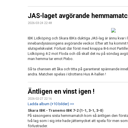
JAS-laget avgörande hemmamatch
2026-03-24 22:48
IBK Lidköping och Skara IBKs duktiga JAS-lag är ännu kvar i l
innebandysäsongens avgörande veckor. Efter att ha kommit två
slutspelskvalet. Förlust där först med knappa 8-6 mot Partille
Lidköping 4-2 mot Floda och då skall det nu på söndag avgör
man hemma tar emot Pixbo.
Så ta chansen att åka och titta på garanterat spännande in
andra. Matchen spelas i Idrottens Hus A-hallen !
Äntligen en vinst igen !
2026-02-27 22:16
Ladda album (+10 bilder) >>
Skara IBK - Tranemo IBK 7-2 (1-1, 3-1, 3-0
)
På säsongens sista hemmamatch kom så äntligen den första v
två lag som i sig inte hade jättemycket att spela för men som 
förlustrader.