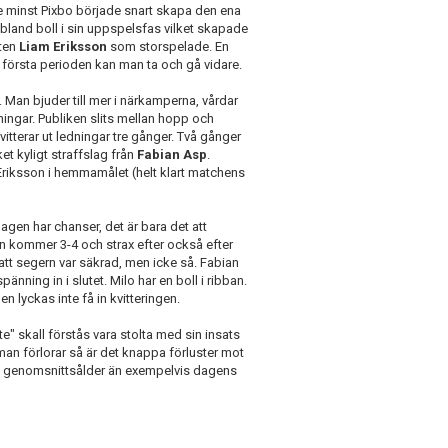
e minst Pixbo började snart skapa den ena
land boll i sin uppspelsfas vilket skapade
kten
Liam Eriksson
som storspelade. En
n första perioden kan man ta och gå vidare.
Man bjuder till mer i närkamperna, vårdar
ingar. Publiken slits mellan hopp och
vitterar ut ledningar tre gånger. Två gånger
et kyligt straffslag från
Fabian Asp
.
Eriksson i hemmamålet (helt klart matchens
agen har chanser, det är bara det att
ten kommer 3-4 och strax efter också efter
att segern var säkrad, men icke så. Fabian
änning in i slutet. Milo har en boll i ribban.
 lyckas inte få in kvitteringen.
te" skall förstås vara stolta med sin insats
man förlorar så är det knappa förluster mot
re genomsnittsålder än exempelvis dagens