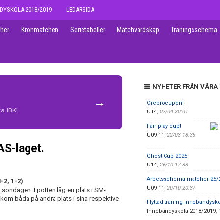
DYSKOLA 2018/2019
LEDARSIDA
her
Kronmatchen
Serietabeller
Matchvärdskap
Träningsschema
NYHETER FRÅN VÅRA
→
Örebrocupen!
a IBK!
U14
,
07/04 20:01
Fair play cup!
U09-11
,
22/03 18:35
AS-laget.
Ghost Cup 2025
U14
,
26/10 17:33
Arbetsschema matcher 25/2
-2, 1-2)
U09-11
,
20/10 20:37
söndagen. I potten låg en plats i SM-
en kom båda på andra plats i sina respektive
Flyttad träning innebandysk
Innebandyskola 2018/2019
,