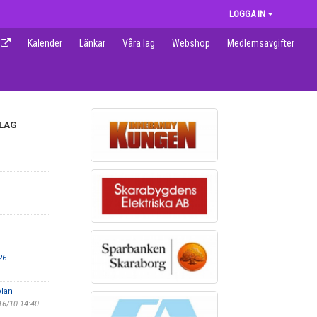
LOGGA IN
Kalender
Länkar
Våra lag
Webshop
Medlemsavgifter
 LAG
6.
olan
16/10 14:40