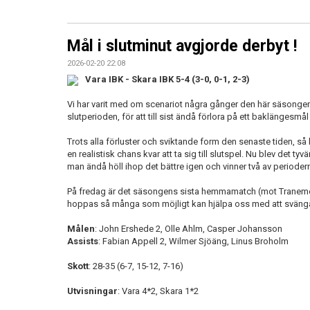
Mål i slutminut avgjorde derbyt !
2026-02-20 22:08
Vara IBK - Skara IBK 5-4 (3-0, 0-1, 2-3)
Vi har varit med om scenariot några gånger den här säsongen.
slutperioden, för att till sist ändå förlora på ett baklängesmål
Trots alla förluster och sviktande form den senaste tiden, så 
en realistisk chans kvar att ta sig till slutspel. Nu blev det ty
man ändå höll ihop det bättre igen och vinner två av perioder
På fredag är det säsongens sista hemmamatch (mot Tranemo
hoppas så många som möjligt kan hjälpa oss med att svänga f
Målen
: John Ershede 2, Olle Ahlm, Casper Johansson
Assists
: Fabian Appell 2, Wilmer Sjöäng, Linus Broholm
Skott
: 28-35 (6-7, 15-12, 7-16)
Utvisningar
: Vara 4*2, Skara 1*2