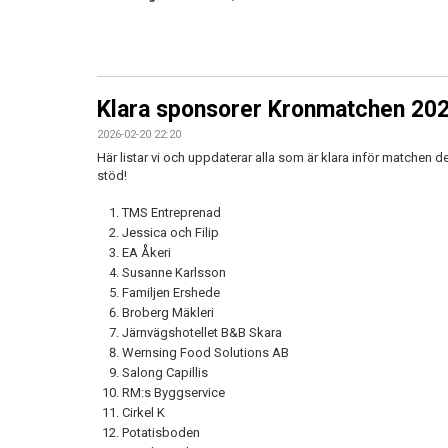
Klara sponsorer Kronmatchen 20
2026-02-20 22:20
Här listar vi och uppdaterar alla som är klara inför matchen de
stöd!
TMS Entreprenad
Jessica och Filip
EA Åkeri
Susanne Karlsson
Familjen Ershede
Broberg Mäkleri
Järnvägshotellet B&B Skara
Wernsing Food Solutions AB
Salong Capillis
RM:s Byggservice
Cirkel K
Potatisboden