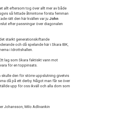
t allt eftersom tog över allt mer av både
sgvis så hittade åtmintone första femman
ade rätt den här kvällen var ju
John
vslut efter passningar över diagonalen
I det starkt generationskiftande
uderande och då spelande här i Skara IBK,
rna i Idrottshallen.
Ett lag som Skara faktiskt vann mot
ara för en toppinsats.
 skulle den för större uppslutning givetvis
rna då på ett derby. Något man får se över
tällde upp för oss ikväll och alla dom som
per Johansson, Milo Adlivankin