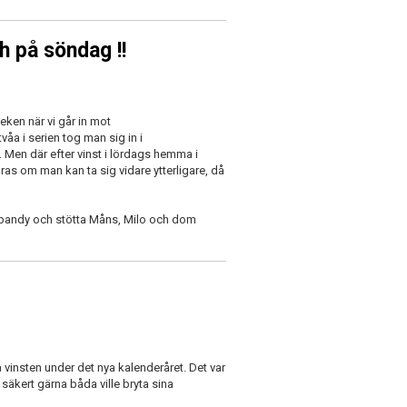
 på söndag !!
eken när vi går in mot
a i serien tog man sig in i
. Men där efter vinst i lördags hemma i
as om man kan ta sig vidare ytterligare, då
nebandy och stötta Måns, Milo och dom
insten under det nya kalenderåret. Det var
säkert gärna båda ville bryta sina