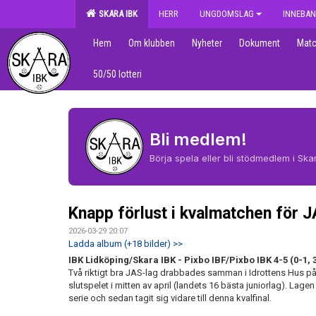
SKARA IBK
HERR
UNGDOMSLAG
INNEBAN
Hem
Om klubben
Nyheter
Dokument
Matc
50/50 lotteri
Bli medlem!
Börja spela eller bli stödmedlem i Skar
Knapp förlust i kvalmatchen för J
2026-03-29 20:07
Ladda album (+18 bilder) >>
IBK Lidköping/Skara IBK - Pixbo IBF/Pixbo IBK 4-5 (0-1, 3
Två riktigt bra JAS-lag drabbades samman i Idrottens Hus på 
slutspelet i mitten av april (landets 16 bästa juniorlag). Lag
serie och sedan tagit sig vidare till denna kvalfinal.