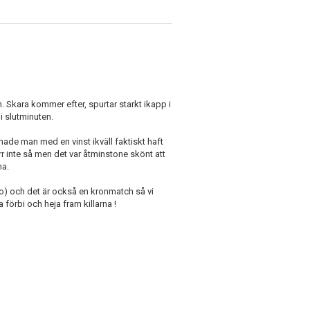
 Skara kommer efter, spurtar starkt ikapp i
 i slutminuten.
hade man med en vinst ikväll faktiskt haft
värr inte så men det var åtminstone skönt att
na.
) och det är också en kronmatch så vi
örbi och heja fram killarna !