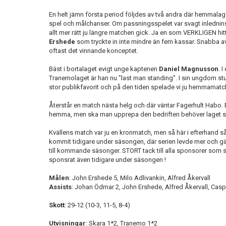
En helt jämn första period följdes av två andra där hemmalage
spel och målchanser. Om passningsspelet var svagt inlednin
allt mer rätt ju längre matchen gick. Ja en som VERKLIGEN hitt
Ershede
som tryckte in inte mindre än fem kassar. Snabba a
oftast det vinnande konceptet.
Bäst i bortalaget evigt unge kaptenen
Daniel Magnusson
. 
Tranemolaget är han nu "last man standing". I sin ungdom st
stor publikfavorit och på den tiden spelade vi ju hemmamatche
Återstår en match nästa helg och där väntar Fagerhult Habo. 
hemma, men ska man upprepa den bedriften behöver laget sv
Kvällens match var ju en kronmatch, men så här i efterhand så
kommit tidigare under säsongen, där serien levde mer och gä
till kommande säsonger. STORT tack till alla sponsorer som s
sponsrat även tidigare under säsongen !
Målen
: John Ershede 5, Milo Adlivankin, Alfred Åkervall
Assists
: Johan Ödmar 2, John Ershede, Alfred Åkervall, Cas
Skott
: 29-12 (10-3, 11-5, 8-4)
Utvisningar
: Skara 1*2, Tranemo 1*2