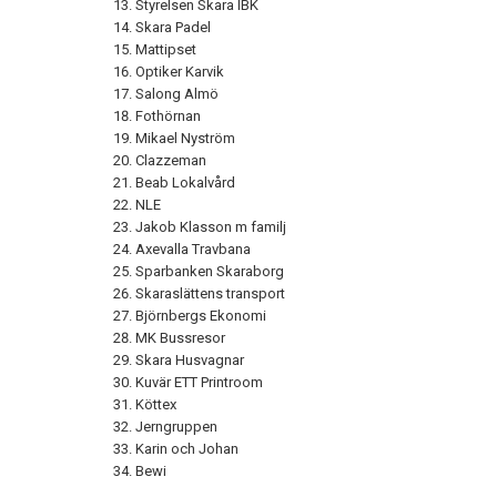
Styrelsen Skara IBK
Skara Padel
Mattipset
Optiker Karvik
Salong Almö
Fothörnan
Mikael Nyström
Clazzeman
Beab Lokalvård
NLE
Jakob Klasson m familj
Axevalla Travbana
Sparbanken Skaraborg
Skaraslättens transport
Björnbergs Ekonomi
MK Bussresor
Skara Husvagnar
Kuvär ETT Printroom
Köttex
Jerngruppen
Karin och Johan
Bewi