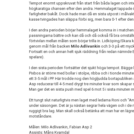
Tempot enormt uppskruvat från start från båda lagen och int
högkaratiga chansen efter den andra. Hemmalaget tappade ib
farligheter bakåt. Dock hade man då en sista utpost i målva
kasse tvingades han släppa förbi sig, men bara 0-1 efter de
I den andra perioden börjar hemmalaget komma in i matchen. 
passningarna bättre och kan då och då också få bra omställn
förtvivlan mellan målen som börjar trilla in. Lidköping/Skara k
genom mål från backen
Milo Adlivankin
och 3-3 på ett myck
Fortsatt en och annan helt sjuk räddning från redan nämnde 
spelare).
I den sista perioden fortsätter det sjukt höga tempot. Bägge l
Pixbos är större med bollar i stolpe, ribba och i tionde minu
ett 3-5 mål i PP. Här trodde nog den högljudda bortapubliken 
Asp reducerar till 4-5 med drygt tre minuter kvar som skapar sp
Man ger det en sista push med spel 6 mot 5 i sista minuten men
Ett tungt slut naturligtvis men laget med ledarna Roni och "An
under säsongen. Det är ju nästan segrar hela vägen och i de 
ruggigt bra lag. Man skall också betänka att man har en läg
motståndare.
Målen: Milo Adlivankin, Fabian Asp 2
Assists: Måns Kvarndal