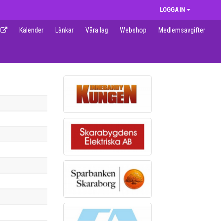
LOGGA IN
Kalender
Länkar
Våra lag
Webshop
Medlemsavgifter