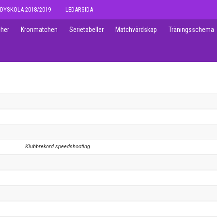
DYSKOLA 2018/2019
LEDARSIDA
her
Kronmatchen
Serietabeller
Matchvärdskap
Träningsschema
Klubbrekord speedshooting